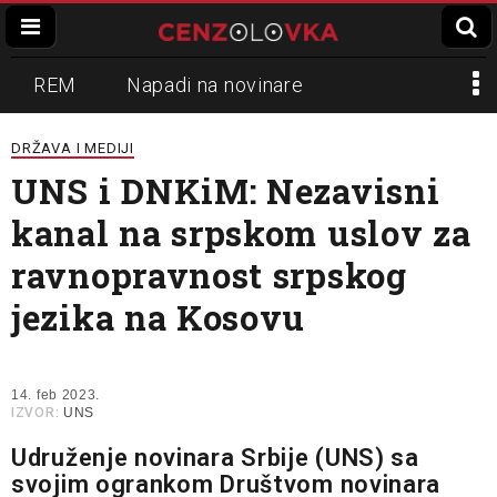
REM
Napadi na novinare
Zvučni top
Crna Gora
N1
DRŽAVA I MEDIJI
UNS i DNKiM: Nezavisni
Propaganda
Lokalni mediji
kanal na srpskom uslov za
Informer
Slavko Ćuruvija
ravnopravnost srpskog
jezika na Kosovu
14. feb 2023.
IZVOR:
UNS
Udruženje novinara Srbije (UNS) sa
svojim ogrankom Društvom novinara