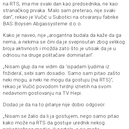
na RTS, ima me svaki dan kao predsednika, ne kao
stranačkog prvaka. Malo sam preterao, nije svaki
dan“, rekao je Vučić u Subotici na otvaranju fabrike
BAS Boysen Abgassysteme d.o.o.
Kako je naveo, nije „arogantna budala da kaže da ga
nema, a nekima se čini da je sveprisutan zbog velikog
broja aktivnosti i možda zato što je utisak da je u
odnosu na druge politačare dominatan“.
„Nisam glup da ne vidim da ‘ispadam ljudima iz
frižidera’, sebi sam dosadio. Samo sam pitao zašto
neki mogu, a neki ne mogu da gostuju (na RTS)“,
rekao je Vučić povodom tvrdnji iznetih na svom
nedavnom gostovanju na TV Hepi.
Dodao je da na to pitanje nije dobio odgovor.
„Nisam se žalio da li ja gostujem, nego samo pitao
kako može na RTS da gostuje urednik nekog