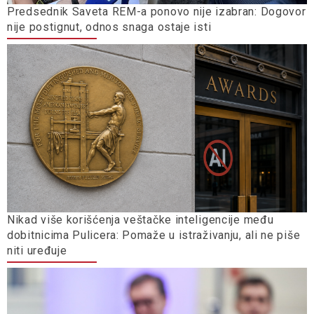
Predsednik Saveta REM-a ponovo nije izabran: Dogovor
nije postignut, odnos snaga ostaje isti
Nikad više korišćenja veštačke inteligencije među
dobitnicima Pulicera: Pomaže u istraživanju, ali ne piše
niti uređuje