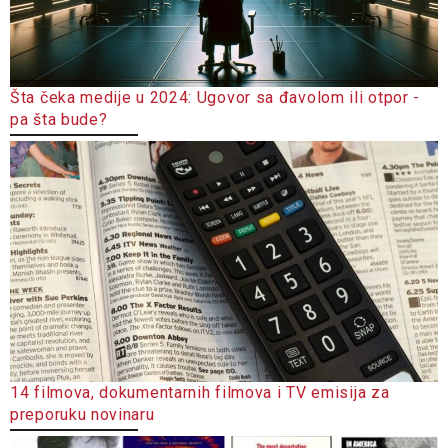
Šta čeka medije u 2024: Ugovor sa đavolom ili otpor -
pa šta bude?
14 filmova, dokumentarnih filmova i TV emisija za
preporuku novinaru