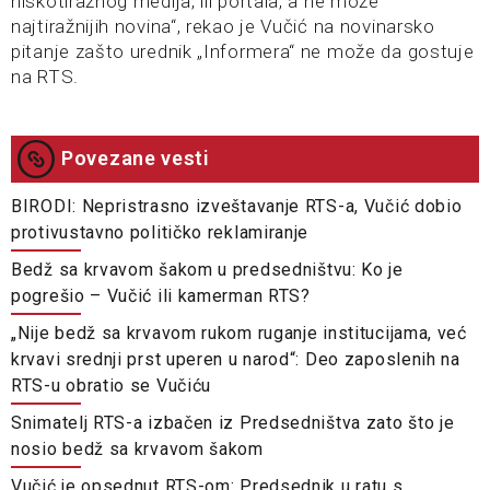
niskotiražnog medija, ili portala, a ne može
najtiražnijih novina“, rekao je Vučić na novinarsko
pitanje zašto urednik „Informera“ ne može da gostuje
na RTS.
Povezane vesti
BIRODI: Nepristrasno izveštavanje RTS-a, Vučić dobio
protivustavno političko reklamiranje
Bedž sa krvavom šakom u predsedništvu: Ko je
pogrešio – Vučić ili kamerman RTS?
„Nije bedž sa krvavom rukom ruganje institucijama, već
krvavi srednji prst uperen u narod“: Deo zaposlenih na
RTS-u obratio se Vučiću
Snimatelj RTS-a izbačen iz Predsedništva zato što je
nosio bedž sa krvavom šakom
Vučić je opsednut RTS-om: Predsednik u ratu s