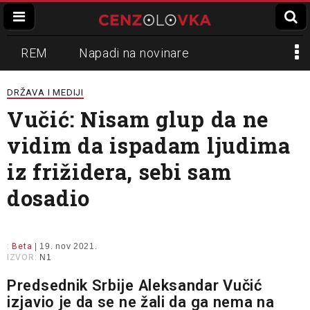
REM
Napadi na novinare
Zvučni top
Crna Gora
N1
DRŽAVA I MEDIJI
Vučić: Nisam glup da ne
Propaganda
Lokalni mediji
vidim da ispadam ljudima
Informer
Slavko Ćuruvija
iz frižidera, sebi sam
dosadio
:
Beta
| 19. nov 2021.
IZVOR:
N1
Predsednik Srbije Aleksandar Vučić
izjavio je da se ne žali da ga nema na