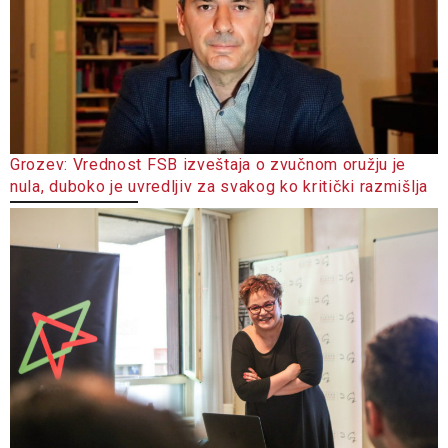
Grozev: Vrednost FSB izveštaja o zvučnom oružju je
nula, duboko je uvredljiv za svakog ko kritički razmišlja