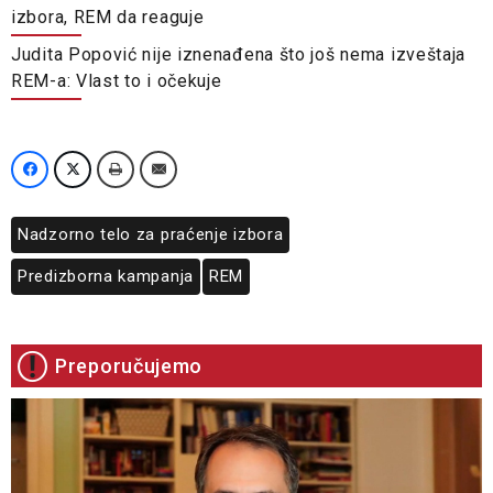
izbora, REM da reaguje
Judita Popović nije iznenađena što još nema izveštaja
REM-a: Vlast to i očekuje
Nadzorno telo za praćenje izbora
Predizborna kampanja
REM
Preporučujemo