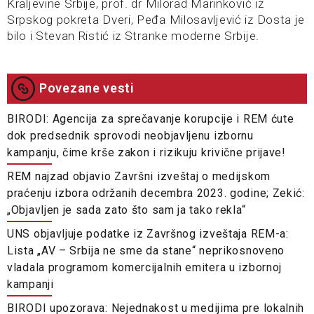
Kraljevine Srbije, prof. dr Milorad Marinković iz
Srpskog pokreta Dveri, Peđa Milosavljević iz Dosta je
bilo i Stevan Ristić iz Stranke moderne Srbije.
Povezane vesti
BIRODI: Agencija za sprečavanje korupcije i REM ćute
dok predsednik sprovodi neobjavljenu izbornu
kampanju, čime krše zakon i rizikuju krivične prijave!
REM najzad objavio Završni izveštaj o medijskom
praćenju izbora održanih decembra 2023. godine; Zekić:
„Objavljen je sada zato što sam ja tako rekla“
UNS objavljuje podatke iz Završnog izveštaja REM-a:
Lista „AV – Srbija ne sme da stane“ neprikosnoveno
vladala programom komercijalnih emitera u izbornoj
kampanji
BIRODI upozorava: Nejednakost u medijima pre lokalnih