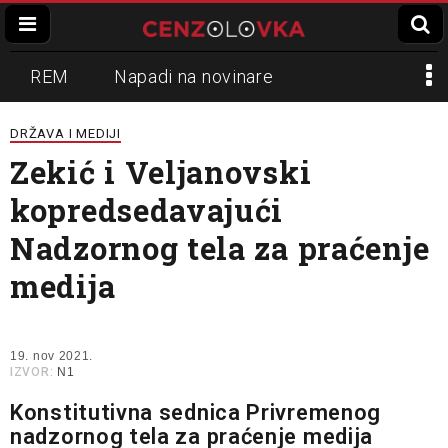
REM
Napadi na novinare
Zvučni top
Crna Gora
N1
DRŽAVA I MEDIJI
Zekić i Veljanovski
Propaganda
Lokalni mediji
kopredsedavajući
Informer
Slavko Ćuruvija
Nadzornog tela za praćenje
medija
19. nov 2021.
IZVOR:
N1
Konstitutivna sednica Privremenog
nadzornog tela za praćenje medija