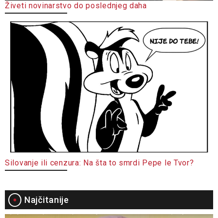
Živeti novinarstvo do poslednjeg daha
Silovanje ili cenzura: Na šta to smrdi Pepe le Tvor?
Najčitanije