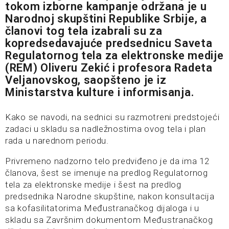
tokom izborne kampanje održana je u
Narodnoj skupštini Republike Srbije, a
članovi tog tela izabrali su za
kopredsedavajuće predsednicu Saveta
Regulatornog tela za elektronske medije
(REM) Oliveru Zekić i profesora Radeta
Veljanovskog, saopšteno je iz
Ministarstva kulture i informisanja.
Kako se navodi, na sednici su razmotreni predstojeći
zadaci u skladu sa nadležnostima ovog tela i plan
rada u narednom periodu.
Privremeno nadzorno telo predviđeno je da ima 12
članova, šest se imenuje na predlog Regulatornog
tela za elektronske medije i šest na predlog
predsednika Narodne skupštine, nakon konsultacija
sa kofasilitatorima Međustranačkog dijaloga i u
skladu sa Završnim dokumentom Međustranačkog