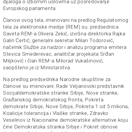
dijaloga o izbornim uslovima uz posredovanje
Evropskog parlamenta.
Članovi ovog tela, imenovani na predlog Regulatornog
tela za elektronske medije (REM) su: predsednica
Saveta REM-a Olivera Zekić, izvršna direktorka Rajka
Galin Ćertić, generalni sekretar Milan Todorović,
načelnik Službe za nadzor i analizu programa emitera
Stevica Smederevac, analitičar projekata Srđan
Miljković i član REM-a Milorad Vukašinović,
saopšteno je iz Ministarstva.
Na predlog predsednika Narodne skupštine za
članove su imenovani: Rade Veljanovski predstavnik
Socijaldemokratske stranke Srbije, Nove stranke,
Građanskog demokratskog fronta, Pokreta
demokrate Srbije, Nove Srbije, Pokreta 1 od 5 miliona,
Koalicije tolerancija i Vlaške stranke, Zdravko
Veselinov iz Nacionalne demokratske alternative koju
čine Demokratska stranka Srbije i Pokret obnove