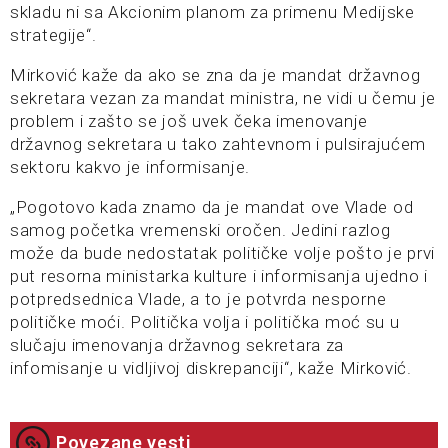
skladu ni sa Akcionim planom za primenu Medijske
strategije“.
Mirković kaže da ako se zna da je mandat državnog
sekretara vezan za mandat ministra, ne vidi u čemu je
problem i zašto se još uvek čeka imenovanje
državnog sekretara u tako zahtevnom i pulsirajućem
sektoru kakvo je informisanje.
„Pogotovo kada znamo da je mandat ove Vlade od
samog početka vremenski oročen. Jedini razlog
može da bude nedostatak političke volje pošto je prvi
put resorna ministarka kulture i informisanja ujedno i
potpredsednica Vlade, a to je potvrda nesporne
političke moći. Politička volja i politička moć su u
slučaju imenovanja državnog sekretara za
infomisanje u vidljivoj diskrepanciji“, kaže Mirković.
Povezane vesti