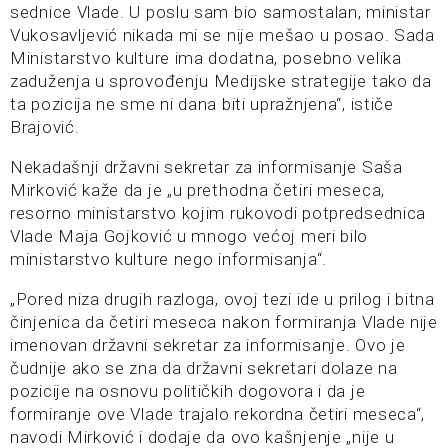
sednice Vlade. U poslu sam bio samostalan, ministar
Vukosavljević nikada mi se nije mešao u posao. Sada
Ministarstvo kulture ima dodatna, posebno velika
zaduženja u sprovođenju Medijske strategije tako da
ta pozicija ne sme ni dana biti upražnjena“, ističe
Brajović.
Nekadašnji državni sekretar za informisanje Saša
Mirković kaže da je „u prethodna četiri meseca,
resorno ministarstvo kojim rukovodi potpredsednica
Vlade Maja Gojković u mnogo većoj meri bilo
ministarstvo kulture nego informisanja“.
„Pored niza drugih razloga, ovoj tezi ide u prilog i bitna
činjenica da četiri meseca nakon formiranja Vlade nije
imenovan državni sekretar za informisanje. Ovo je
čudnije ako se zna da državni sekretari dolaze na
pozicije na osnovu političkih dogovora i da je
formiranje ove Vlade trajalo rekordna četiri meseca“,
navodi Mirković i dodaje da ovo kašnjenje „nije u