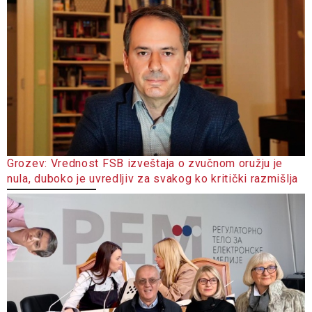
Grozev: Vrednost FSB izveštaja o zvučnom oružju je
nula, duboko je uvredljiv za svakog ko kritički razmišlja