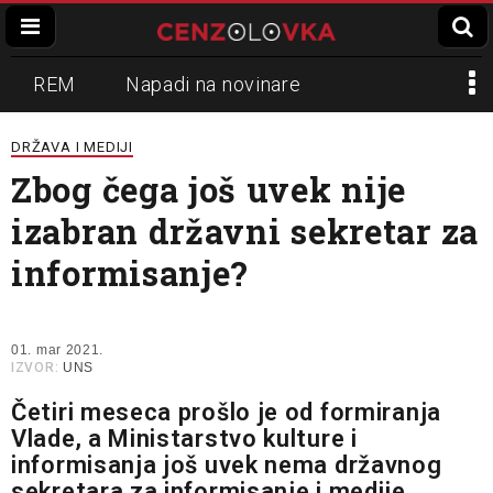
REM
Napadi na novinare
Zvučni top
Crna Gora
N1
DRŽAVA I MEDIJI
Zbog čega još uvek nije
Propaganda
Lokalni mediji
izabran državni sekretar za
Informer
Slavko Ćuruvija
informisanje?
01. mar 2021.
IZVOR:
UNS
Četiri meseca prošlo je od formiranja
Vlade, a Ministarstvo kulture i
informisanja još uvek nema državnog
sekretara za informisanje i medije.