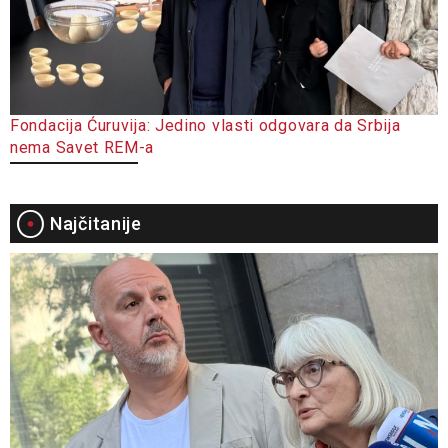
Fondacija Ćuruvija: Jedino vlasti odgovara da Srbija
nema Savet REM-a
Najčitanije