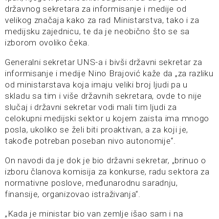
državnog sekretara za informisanje i medije od
velikog značaja kako za rad Ministarstva, tako i za
medijsku zajednicu, te da je neobično što se sa
izborom ovoliko čeka.
Generalni sekretar UNS-a i bivši državni sekretar za
informisanje i medije Nino Brajović kaže da „za razliku
od ministarstava koja imaju veliki broj ljudi pa u
skladu sa tim i više državnih sekretara, ovde to nije
slučaj i državni sekretar vodi mali tim ljudi za
celokupni medijski sektor u kojem zaista ima mnogo
posla, ukoliko se želi biti proaktivan, a za koji je,
takođe potreban poseban nivo autonomije“.
On navodi da je dok je bio državni sekretar, „brinuo o
izboru članova komisija za konkurse, radu sektora za
normativne poslove, međunarodnu saradnju,
finansije, organizovao istraživanja“.
„Kada je ministar bio van zemlje išao sam i na