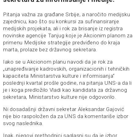
Pitanja važna za građane Srbije, a naročito medijsku
zajednicu, kao što su konkursi za sufinansiranje
medijskih projekata, ali i rok za brisanje iz registra
novinske agencije Tanjug koje je Akcionim planom za
primenu Medijske strategije predviđeno do kraja
marta, prolaze bez državnog sekretara.
Iako se u Akcionom planu navodi da je rok za
„unapređivanje kadrovskih, organizacionih i tehničkih
kapaciteta Ministarstva kulture i informisanja“
poslednji kvartal prošle godine, na pitanja UNS-a da li
je i koga predložilo Vladi kao kandidata za državnog
sekretara, Ministarstvo kulture nije odgovorilo.
Ni dosadašnji državni sekretar Aleksandar Gajović
nije bio raspoložen da za UNS da komentariše izbor
svog naslednika.
Ipak, njegovi prethodnici saglasni su da je izbor