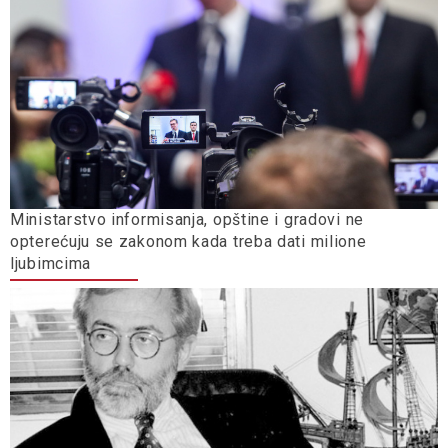
Ministarstvo informisanja, opštine i gradovi ne
opterećuju se zakonom kada treba dati milione
ljubimcima