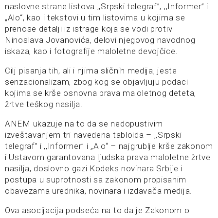
naslovne strane listova ,,Srpski telegraf”, ,,Informer” i
„Alo“, kao i tekstovi u tim listovima u kojima se
prenose detalji iz istrage koja se vodi protiv
Ninoslava Jovanovića, delovi njegovog navodnog
iskaza, kao i fotografije maloletne devojčice.
Cilj pisanja tih, ali i njima sličnih medija, jeste
senzacionalizam, zbog kog se objavljuju podaci
kojima se krše osnovna prava maloletnog deteta,
žrtve teškog nasilja.
ANEM ukazuje na to da se nedopustivim
izveštavanjem tri navedena tabloida – ,,Srpski
telegraf” i ,,Informer” i „Alo“ – najgrublje krše zakonom
i Ustavom garantovana ljudska prava maloletne žrtve
nasilja, doslovno gazi Kodeks novinara Srbije i
postupa u suprotnosti sa zakonom propisanim
obavezama urednika, novinara i izdavača medija.
Ova asocijacija podseća na to da je Zakonom o