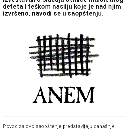
deteta i teškom nasilju koje je nad njim
izvršeno, navodi se u saopštenju.
Povod za ovo saopštenje predstavljaju današnje