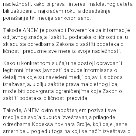
nadležnosti, kako bi prava i interesi maloletnog deteta
bili zaštićeni u najkraćem roku, a dosadašnje
ponašanje tih medija sankcionisano.
Takođe ANEM je pozvao i Poverenika za informacije
od javnog značaja i zaštitu podataka o ličnosti da, u
skladu sa odredbama Zakona o zaštiti podataka o
ličnosti, preduzme sve mere iz svoje nadležnosti.
Kako u konkretnom slučaju ne postoji opravdani i
legitimni interes javnosti da bude informisana o
detaljima koje su navedeni mediji objavili, sloboda
izražavanja, u cilju zaštite prava maloletnog lica,
može biti podvrgnuta ograničenjima koje Zakon o
zaštiti podataka o ličnosti predviđa.
Takođe, ANEM ovim saopštenjem poziva i sve
medije da svoja buduća izveštavanja prilagode
odredbama Kodeksa novinara Srbije, koji daje jasne
smernice u pogledu toga na koji se način izveštava o