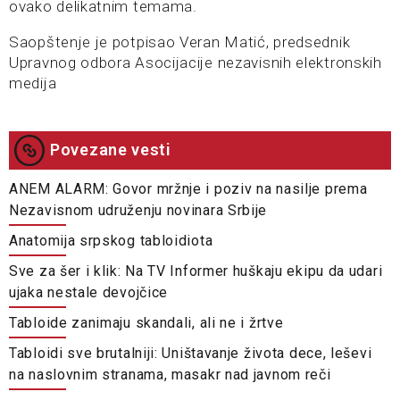
ovako delikatnim temama.
Saopštenje je potpisao Veran Matić, predsednik
Upravnog odbora Asocijacije nezavisnih elektronskih
medija
Povezane vesti
ANEM ALARM: Govor mržnje i poziv na nasilje prema
Nezavisnom udruženju novinara Srbije
Anatomija srpskog tabloidiota
Sve za šer i klik: Na TV Informer huškaju ekipu da udari
ujaka nestale devojčice
Tabloide zanimaju skandali, ali ne i žrtve
Tabloidi sve brutalniji: Uništavanje života dece, leševi
na naslovnim stranama, masakr nad javnom reči