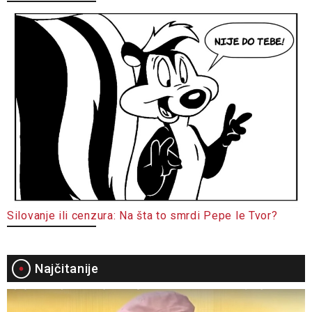
Silovanje ili cenzura: Na šta to smrdi Pepe le Tvor?
Najčitanije