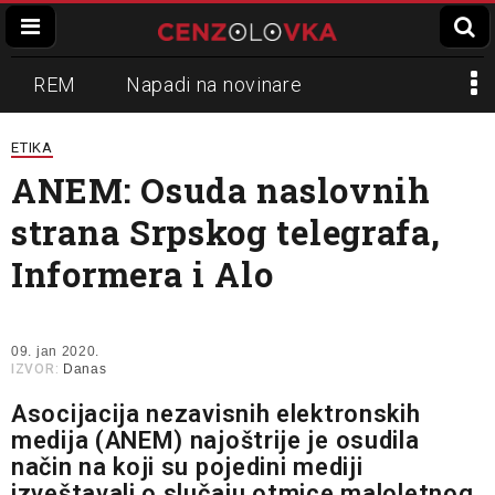
REM
Napadi na novinare
Zvučni top
Crna Gora
N1
ETIKA
ANEM: Osuda naslovnih
Propaganda
Lokalni mediji
strana Srpskog telegrafa,
Informer
Slavko Ćuruvija
Informera i Alo
09. jan 2020.
IZVOR:
Danas
Asocijacija nezavisnih elektronskih
medija (ANEM) najoštrije je osudila
način na koji su pojedini mediji
izveštavali o slučaju otmice maloletnog