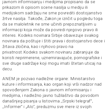
javnom informisanju i medijima propisano da se
prikazom ili opisom scene nasilja u mediju ili
medijskom sadržaju ne sme povrediti dostojanstvo
žrtve nasilja. Takođe, Zakon je izričit u pogledu toga
da se maloletnik ne sme učiniti prepoznatljivim u
informaciji koja može da povredi njegovo pravo ili
interes. Kodeks novinara Srbije obavezuje svakog
novinara da poštuje i štiti prava i dostojanstvo dece i
žrtava zločina, kao i njihovo pravo na
privatnost.Kodeks svakom novinaru zabranjuje da
koristi neprimerene, uznemiravajuće, pornografske i
sve druge sadržaje koji mogu imati štetan uticaj na
decu.
ANEM je pozvao nadležne organe: Ministarstvo
kuture i informisanja, kao organ koji vrši nadzor nad
spovođenjem Zakona o javnom informisanju i
medijima, i nadležno javno tužilaštvo da povodom
današnjeg pisanja u listovima ,,Srpski telegraf”,
,,Informer” i „Alo“, preduzmu sve mere iz svojih