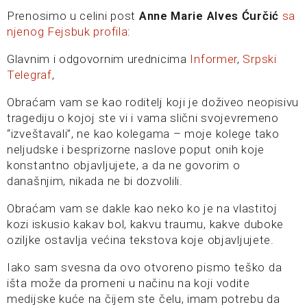
Prenosimo u celini post
Anne Marie Alves Ćurčić
sa
njenog Fejsbuk profila
:
Glavnim i odgovornim urednicima
Informer
,
Srpski
Telegraf
,
Obraćam vam se kao roditelj koji je doživeo neopisivu
tragediju o kojoj ste vi i vama slični svojevremeno
“izveštavali”, ne kao kolegama – moje kolege tako
neljudske i besprizorne naslove poput onih koje
konstantno objavljujete, a da ne govorim o
današnjim, nikada ne bi dozvolili.
Obraćam vam se dakle kao neko ko je na vlastitoj
kozi iskusio kakav bol, kakvu traumu, kakve duboke
oziljke ostavlja većina tekstova koje
objavljujete.
Iako sam svesna da ovo otvoreno pismo teško da
išta može da promeni u načinu na koji vodite
medijske kuće na čijem ste čelu, imam potrebu da