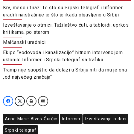
Krv, meso i tiraž: To što su Srpski telegraf i Informer
uradili najstrašnije je što je ikada objavljeno u Srbiji
Izveštavanje o otmici: Tužilaštvo ćuti, a tabloidi, uprkos
kritikama, po starom
Malčanski urednici
Ekipe “vodovoda i kanalizacije” hitnom intervencijom
uklonile Informer i Srpski telegraf sa trafika
Tramp nije saopštio da dolazi u Srbiju niti da mu je ona
„od najvećeg značaja“
Anne Marie Alves Ćurčić
Informer
Izveštavanje o deci
Srpski telegraf