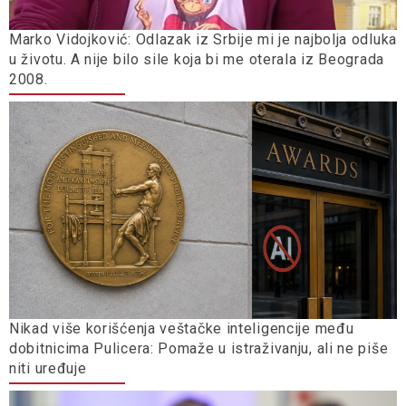
Marko Vidojković: Odlazak iz Srbije mi je najbolja odluka
u životu. A nije bilo sile koja bi me oterala iz Beograda
2008.
Nikad više korišćenja veštačke inteligencije među
dobitnicima Pulicera: Pomaže u istraživanju, ali ne piše
niti uređuje