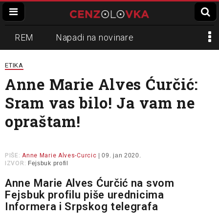
REM
Napadi na novinare
Zvučni top
Crna Gora
N1
ETIKA
Anne Marie Alves Ćurčić:
Propaganda
Lokalni mediji
Sram vas bilo! Ja vam ne
Informer
Slavko Ćuruvija
opraštam!
PIŠE:
Anne Marie Alves-Curcic
| 09. jan 2020.
IZVOR:
Fejsbuk profil
Anne Marie Alves Ćurčić na svom
Fejsbuk profilu piše urednicima
Informera i Srpskog telegrafa