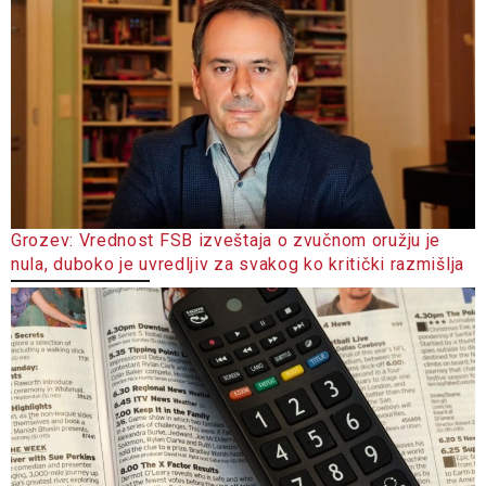
Grozev: Vrednost FSB izveštaja o zvučnom oružju je
nula, duboko je uvredljiv za svakog ko kritički razmišlja