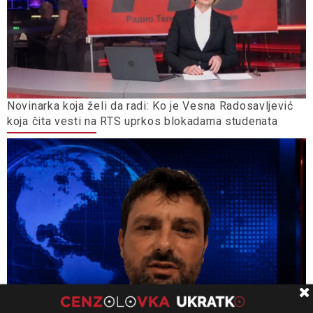
Novinarka koja želi da radi: Ko je Vesna Radosavljević
koja čita vesti na RTS uprkos blokadama studenata