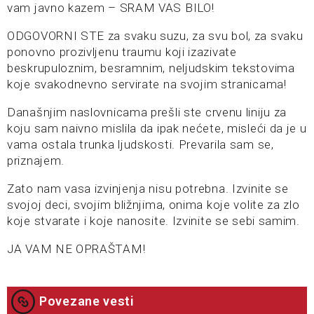
vam javno kazem – SRAM VAS BILO!
ODGOVORNI STE za svaku suzu, za svu bol, za svaku
ponovno prozivljenu traumu koji izazivate
beskrupuloznim, besramnim, neljudskim tekstovima
koje svakodnevno servirate na svojim stranicama!
Današnjim naslovnicama prešli ste crvenu liniju za
koju sam naivno mislila da ipak nećete, misleći da je u
vama ostala trunka ljudskosti. Prevarila sam se,
priznajem.
Zato nam vasa izvinjenja nisu potrebna. Izvinite se
svojoj deci, svojim bližnjima, onima koje volite za zlo
koje stvarate i koje nanosite. Izvinite se sebi samim.
JA VAM NE OPRAŠTAM!
Povezane vesti