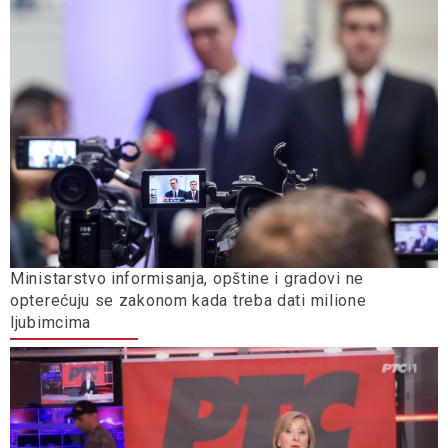
Ministarstvo informisanja, opštine i gradovi ne
opterećuju se zakonom kada treba dati milione
ljubimcima