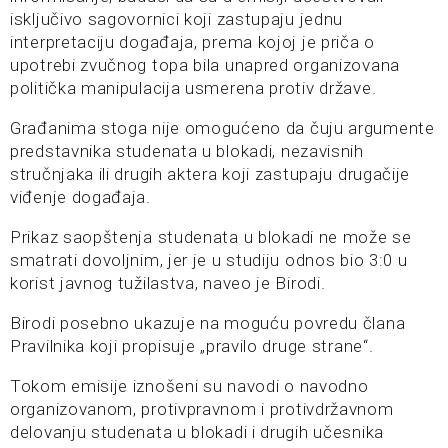
isključivo sagovornici koji zastupaju jednu
interpretaciju događaja, prema kojoj je priča o
upotrebi zvučnog topa bila unapred organizovana
politička manipulacija usmerena protiv države.
Građanima stoga nije omogućeno da čuju argumente
predstavnika studenata u blokadi, nezavisnih
stručnjaka ili drugih aktera koji zastupaju drugačije
viđenje događaja.
Prikaz saopštenja studenata u blokadi ne može se
smatrati dovoljnim, jer je u studiju odnos bio 3:0 u
korist javnog tužilastva, naveo je Birodi.
Birodi posebno ukazuje na moguću povredu člana
Pravilnika koji propisuje „pravilo druge strane“.
Tokom emisije iznošeni su navodi o navodno
organizovanom, protivpravnom i protivdržavnom
delovanju studenata u blokadi i drugih učesnika