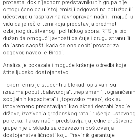
protesta, dok nijednom predstavniku tih grupa nije
omogućeno da u istoj emisiji odgovori na optužbe ili
učestvuje u raspravi na ravnopravan način. Imajući u
vidu da je reč o temi koja predstavlja predmet
ozbiljnog društvenog i političkog spora, RTS je bio
dužan da omogući javnosti da čuje i drugu stranu ili
da jasno saopšti kada će ona dobiti prostor za
odgovor, naveo je Birodi.
Analiza je pokazala i moguće kršenje odredbi koje
štite ljudsko dostojanstvo.
Tokom emisije studenti u blokadi opisivani su
izrazima poput „balavurdija“, „nepismeni“, „ograničenih
socijalnih kapaciteta“ i „topovsko meso“, dok su
istovremeno predstavljani kao akteri destabilizacije
države, izazivanja građanskog rata i rušenja ustavnog
poretka. Takav način predstavljanja jedne društvene
grupe nije u skladu sa obavezom poštovanja
dostojanstva ličnosti koju Pravilnik garantuje,