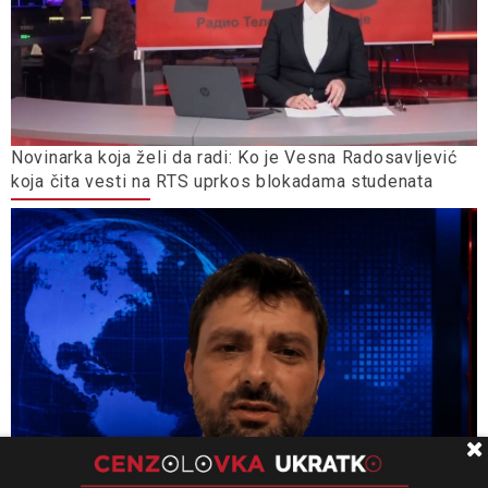
Novinarka koja želi da radi: Ko je Vesna Radosavljević
koja čita vesti na RTS uprkos blokadama studenata