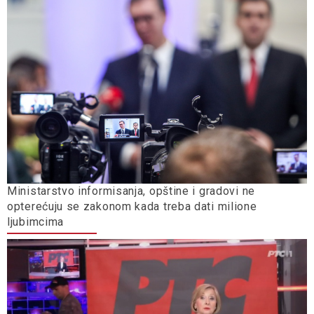
Ministarstvo informisanja, opštine i gradovi ne
opterećuju se zakonom kada treba dati milione
ljubimcima