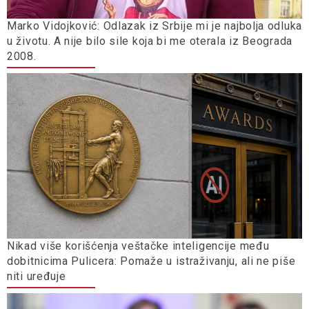
Marko Vidojković: Odlazak iz Srbije mi je najbolja odluka
u životu. A nije bilo sile koja bi me oterala iz Beograda
2008.
Nikad više korišćenja veštačke inteligencije među
dobitnicima Pulicera: Pomaže u istraživanju, ali ne piše
niti uređuje