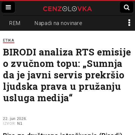
REM
Napadi na novinare
Zvučni top
Crna Gora
N1
ETIKA
BIRODI analiza RTS emisije
Propaganda
Lokalni mediji
o zvučnom topu: „Sumnja
Informer
Slavko Ćuruvija
da je javni servis prekršio
ljudska prava u pružanju
usluga medija“
22. jun 2026.
IZVOR:
N1