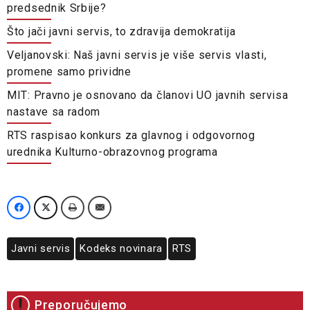
predsednik Srbije?
Što jači javni servis, to zdravija demokratija
Veljanovski: Naš javni servis je više servis vlasti,
promene samo prividne
MIT: Pravno je osnovano da članovi UO javnih servisa
nastave sa radom
RTS raspisao konkurs za glavnog i odgovornog
urednika Kulturno-obrazovnog programa
Javni servis
Kodeks novinara
RTS
Preporučujemo