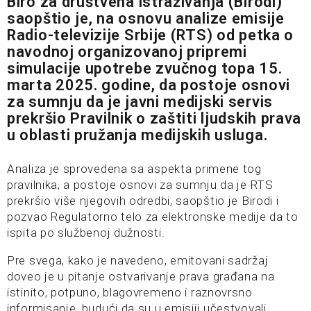
Biro za društvena istraživanja (Birodi)
saopštio je, na osnovu analize emisije
Radio-televizije Srbije (RTS) od petka o
navodnoj organizovanoj pripremi
simulacije upotrebe zvučnog topa 15.
marta 2025. godine, da postoje osnovi
za sumnju da je javni medijski servis
prekršio Pravilnik o zaštiti ljudskih prava
u oblasti pružanja medijskih usluga.
Analiza je sprovedena sa aspekta primene tog
pravilnika, a postoje osnovi za sumnju da je RTS
prekršio više njegovih odredbi, saopštio je Birodi i
pozvao Regulatorno telo za elektronske medije da to
ispita po službenoj dužnosti.
Pre svega, kako je navedeno, emitovani sadržaj
doveo je u pitanje ostvarivanje prava građana na
istinito, potpuno, blagovremeno i raznovrsno
informisanje, budući da su u emisiji učestvovali