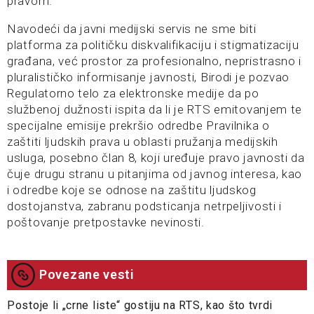
pravom.
Navodeći da javni medijski servis ne sme biti
platforma za političku diskvalifikaciju i stigmatizaciju
građana, već prostor za profesionalno, nepristrasno i
pluralističko informisanje javnosti, Birodi je pozvao
Regulatorno telo za elektronske medije da po
službenoj dužnosti ispita da li je RTS emitovanjem te
specijalne emisije prekršio odredbe Pravilnika o
zaštiti ljudskih prava u oblasti pružanja medijskih
usluga, posebno član 8, koji uređuje pravo javnosti da
čuje drugu stranu u pitanjima od javnog interesa, kao
i odredbe koje se odnose na zaštitu ljudskog
dostojanstva, zabranu podsticanja netrpeljivosti i
poštovanje pretpostavke nevinosti.
Povezane vesti
Postoje li „crne liste“ gostiju na RTS, kao što tvrdi