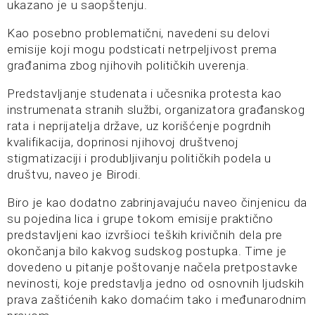
ukazano je u saopštenju.
Kao posebno problematični, navedeni su delovi
emisije koji mogu podsticati netrpeljivost prema
građanima zbog njihovih političkih uverenja.
Predstavljanje studenata i učesnika protesta kao
instrumenata stranih službi, organizatora građanskog
rata i neprijatelja države, uz korišćenje pogrdnih
kvalifikacija, doprinosi njihovoj društvenoj
stigmatizaciji i produbljivanju političkih podela u
društvu, naveo je Birodi.
Biro je kao dodatno zabrinjavajuću naveo činjenicu da
su pojedina lica i grupe tokom emisije praktično
predstavljeni kao izvršioci teških krivičnih dela pre
okončanja bilo kakvog sudskog postupka. Time je
dovedeno u pitanje poštovanje načela pretpostavke
nevinosti, koje predstavlja jedno od osnovnih ljudskih
prava zaštićenih kako domaćim tako i međunarodnim