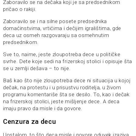
Zaboravilo se na dečaka koji je sa predsednikom
pričao o rakiji.
Zaboravilo se i na silne posete predsednika
domaćinstvima, vrtićima i dečijim igralištima, gde
deca uz osmeh razgovaraju sa osmehnutim
predsednikom.
Sve to, naime, jeste zloupotreba dece u političke
svrhe. Dete koje sedi na frizerskoj stolici i opisuje šta
se u zemlji dešava – to nije.
Baš kao što nije zloupotreba dece ni situacija u kojoj
dečak, na protestu i u prisustvu roditelja, u živom
programu komentariše šta se desilo. To, kao i dečak
na frizerskoj stolici, jeste mišljenje dece. A deca
imaju pravo da misle i da govore.
Cenzura za decu
Uostalom, to što deca misle i govore oduvek izaziva