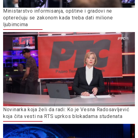
Ministarstvo informisanja, opštine i gradovi ne
opterećuju se zakonom kada treba dati milione
ljubimcima
Novinarka koja želi da radi: Ko je Vesna Radosavljević
koja čita vesti na RTS uprkos blokadama studenata