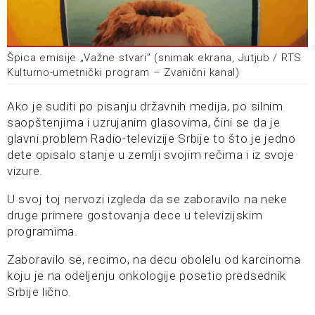
Špica emisije „Važne stvari” (snimak ekrana, Jutjub / RTS
Kulturno-umetnički program – Zvanični kanal)
Ako je suditi po pisanju državnih medija, po silnim
saopštenjima i uzrujanim glasovima, čini se da je
glavni problem Radio-televizije Srbije to što je jedno
dete opisalo stanje u zemlji svojim rečima i iz svoje
vizure.
U svoj toj nervozi izgleda da se zaboravilo na neke
druge primere gostovanja dece u televizijskim
programima.
Zaboravilo se, recimo, na decu obolelu od karcinoma
koju je na odeljenju onkologije posetio predsednik
Srbije lično.