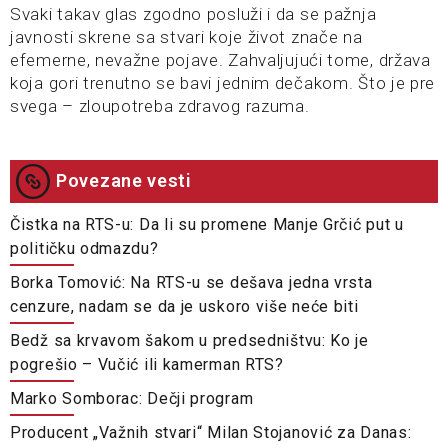
Svaki takav glas zgodno posluži i da se pažnja
javnosti skrene sa stvari koje život znače na
efemerne, nevažne pojave. Zahvaljujući tome, država
koja gori trenutno se bavi jednim dečakom. Što je pre
svega – zloupotreba zdravog razuma.
Povezane vesti
Čistka na RTS-u: Da li su promene Manje Grčić put u
političku odmazdu?
Borka Tomović: Na RTS-u se dešava jedna vrsta
cenzure, nadam se da je uskoro više neće biti
Bedž sa krvavom šakom u predsedništvu: Ko je
pogrešio – Vučić ili kamerman RTS?
Marko Somborac: Dečji program
Producent „Važnih stvari“ Milan Stojanović za Danas: