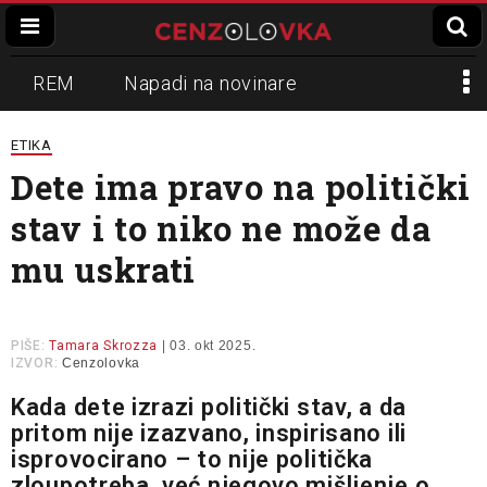
REM
Napadi na novinare
Zvučni top
Crna Gora
N1
ETIKA
Dete ima pravo na politički
Propaganda
Lokalni mediji
stav i to niko ne može da
Informer
Slavko Ćuruvija
mu uskrati
PIŠE:
Tamara Skrozza
| 03. okt 2025.
IZVOR:
Cenzolovka
Kada dete izrazi politički stav, a da
pritom nije izazvano, inspirisano ili
isprovocirano – to nije politička
zloupotreba, već njegovo mišljenje o