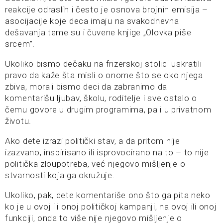
reakcije odraslih i često je osnova brojnih emisija –
asocijacije koje deca imaju na svakodnevna
dešavanja teme su i čuvene knjige „Olovka piše
srcem”.
Ukoliko bismo dečaku na frizerskoj stolici uskratili
pravo da kaže šta misli o onome što se oko njega
zbiva, morali bismo deci da zabranimo da
komentarišu ljubav, školu, roditelje i sve ostalo o
čemu govore u drugim programima, pa i u privatnom
životu.
Ako dete izrazi politički stav, a da pritom nije
izazvano, inspirisano ili isprovocirano na to – to nije
politička zloupotreba, već njegovo mišljenje o
stvarnosti koja ga okružuje.
Ukoliko, pak, dete komentariše ono što ga pita neko
ko je u ovoj ili onoj političkoj kampanji, na ovoj ili onoj
funkciji, onda to više nije njegovo mišljenje o