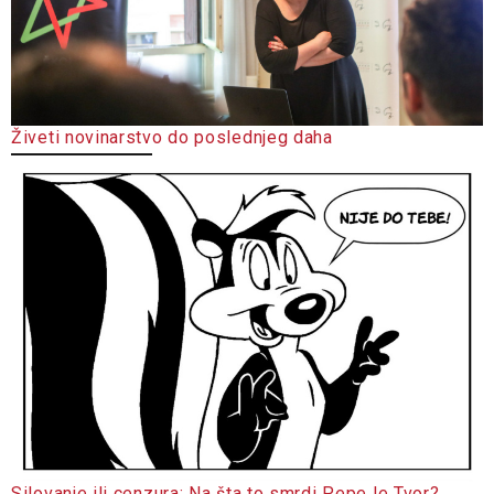
Živeti novinarstvo do poslednjeg daha
Silovanje ili cenzura: Na šta to smrdi Pepe le Tvor?