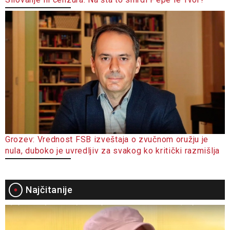
Grozev: Vrednost FSB izveštaja o zvučnom oružju je
nula, duboko je uvredljiv za svakog ko kritički razmišlja
Najčitanije