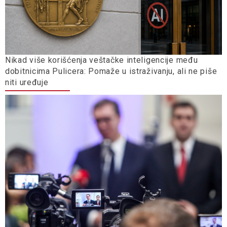
Nikad više korišćenja veštačke inteligencije među
dobitnicima Pulicera: Pomaže u istraživanju, ali ne piše
niti uređuje