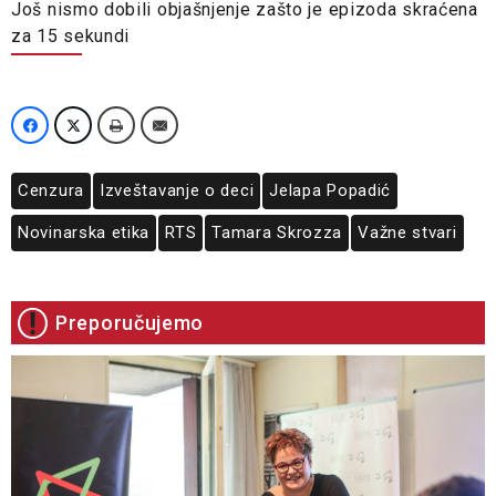
Još nismo dobili objašnjenje zašto je epizoda skraćena
za 15 sekundi
Cenzura
Izveštavanje o deci
Jelapa Popadić
Novinarska etika
RTS
Tamara Skrozza
Važne stvari
Preporučujemo