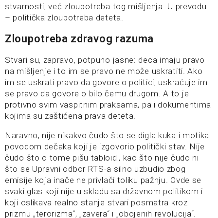
stvarnosti, već zloupotreba tog mišljenja. U prevodu
– politička zloupotreba deteta.
Zloupotreba zdravog razuma
Stvari su, zapravo, potpuno jasne: deca imaju pravo
na mišljenje i to im se pravo ne može uskratiti. Ako
im se uskrati pravo da govore o politici, uskraćuje im
se pravo da govore o bilo čemu drugom. A to je
protivno svim vaspitnim praksama, pa i dokumentima
kojima su zaštićena prava deteta.
Naravno, nije nikakvo čudo što se digla kuka i motika
povodom dečaka koji je izgovorio politički stav. Nije
čudo što o tome pišu tabloidi, kao što nije čudo ni
što se Upravni odbor RTS-a silno uzbudio zbog
emisije koja inače ne privlači toliku pažnju. Ovde se
svaki glas koji nije u skladu sa državnom politikom i
koji oslikava realno stanje stvari posmatra kroz
prizmu „terorizma“, „zavera“ i „obojenih revolucija“.