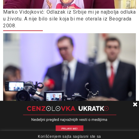
Marko Vidojković: Odlazak iz Srbije mi je najbolja odluka
u životu. A nije bilo sile koja bi me oterala iz Beograda
2008.
Ministarstvo informisanja, opštine i gradovi ne
opterećuju se zakonom kada treba dati milione
Korišćenjem sajta saglasni ste sa
O nama
Impresum
Podrška
Kontakt
Newsletter
ljubimcima