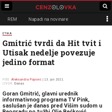
REM
Napadi na novinare
Zvučni top
Crna Gora
N1
ETIKA
Gmitrić tvrdi da Hit tvit i
Propaganda
Lokalni mediji
Utisak nedelje povezuje
Informer
Slavko Ćuruvija
jedino format
PIŠE:
Aleksandra Popović
| 13. jan 2021.
IZVOR:
Danas
Goran Gmitrić, glavni urednik
informativnog programa TV Pink,
saslušan je danas pred Višim sudom u
Beogradu po tužbi Olje Bećković,