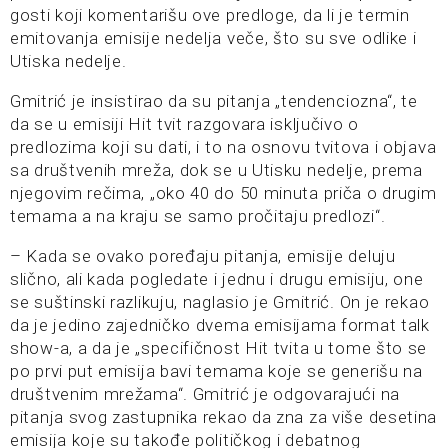
gosti koji komentarišu ove predloge, da li je termin
emitovanja emisije nedelja veče, što su sve odlike i
Utiska nedelje.
Gmitrić je insistirao da su pitanja „tendenciozna“, te
da se u emisiji Hit tvit razgovara isključivo o
predlozima koji su dati, i to na osnovu tvitova i objava
sa društvenih mreža, dok se u Utisku nedelje, prema
njegovim rečima, „oko 40 do 50 minuta priča o drugim
temama a na kraju se samo pročitaju predlozi“.
– Kada se ovako poređaju pitanja, emisije deluju
slično, ali kada pogledate i jednu i drugu emisiju, one
se suštinski razlikuju, naglasio je Gmitrić. On je rekao
da je jedino zajedničko dvema emisijama format talk
show-a, a da je „specifičnost Hit tvita u tome što se
po prvi put emisija bavi temama koje se generišu na
društvenim mrežama“. Gmitrić je odgovarajući na
pitanja svog zastupnika rekao da zna za više desetina
emisija koje su takođe političkog i debatnog