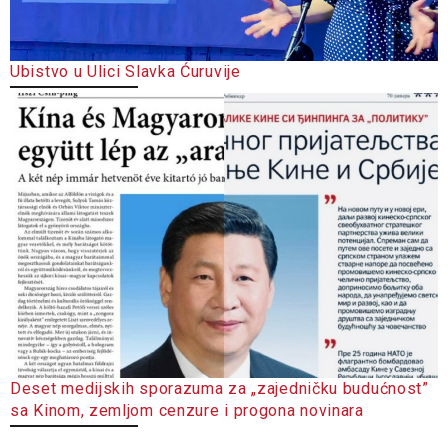
Ubistvo u Ulici Slavka Ćuruvije
Deset medijskih sporazuma za „zajedničku budućnost”
sa Kinom, zemljom cenzure i progona novinara