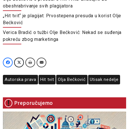
obeshrabrivanje svih plagijatora
„Hit tvit“ je plagijat: Prvostepena presuda u korist Olje
Bećković
Verica Bradić o tužbi Olje Bećković: Nekad se suđenja
pokreću zbog marketinga
Autorska prava
Hit tvit
Olja Bećković
Utisak nedelje
Preporučujemo