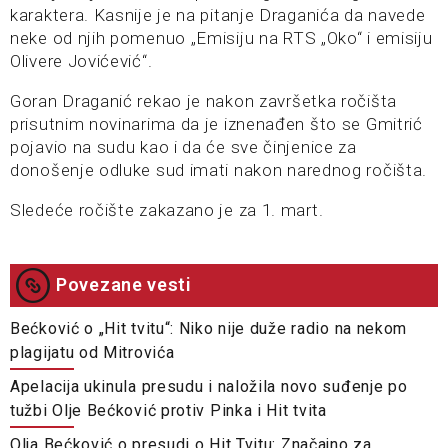
karaktera. Kasnije je na pitanje Draganića da navede
neke od njih pomenuo „Emisiju na RTS „Oko“ i emisiju
Olivere Jovićević“.
Goran Draganić rekao je nakon završetka ročišta
prisutnim novinarima da je iznenađen što se Gmitrić
pojavio na sudu kao i da će sve činjenice za
donošenje odluke sud imati nakon narednog ročišta.
Sledeće ročište zakazano je za 1. mart.
Povezane vesti
Bećković o „Hit tvitu“: Niko nije duže radio na nekom
plagijatu od Mitrovića
Apelacija ukinula presudu i naložila novo suđenje po
tužbi Olje Bećković protiv Pinka i Hit tvita
Olja Bećković o presudi o Hit Tvitu: Značajno za