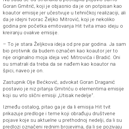
Goran Gmitrić, koji je objasnio da je on potpisan kao
koautor emisije jer učestvuje u tehničkoj realizaciji, ali
da je idejni tvorac Željko Mitrović, koji je nekoliko
godina pre početka emitovanja Hit tvita imao ideju o
kreiranju ovakve emisije.
– To je stara Željkova ideja od pre par godina. Ja sam
bio protivnik da budem označen kao koautor jer to
nije originalno moja ideja već Mitrovića i Bradić. Oni
su smatrali da treba da se nađem kao koautor na
špici, naveo je on.
Zastupnik Olje Bećković, advokat Goran Draganić
postavio je niz pitanja Gmitriću o elementima emisije
koji su vrlo slični emisiji „Utisak nedelje“.
Između ostalog, pitao ga je da li emisija Hit tvit
prikazuje predloge i teme koji obrađuju društvene
pojave koje su aktuelne u prethodnoj nedelji, da li su
predlozi označeni rednim brojevima, da li se pozivaju