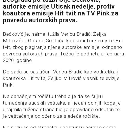
autorke emisije Utisak nedelje, protiv
koautora emisije Hit tvit na TV Pink za
povredu autorskih prava.
Bećković je, naime, tužila Vericu Bradić, Željka
Mitrovića i Gorana Gmitrića kao koautore emisije Hit
tvit, zbog plagiranja njene autorske emisije, odnosno
povredu autorskih prava. Tužba je podneta u februaru
2020. godine.
Do sada su saslušani Verica Bradić kao voditeljka i
koautorka Hit tvita, Željko Mitrović vlasnik televizije
Pink.
Na današnjem ročištu trebalo je da se čuju i
tumačenja sudskih veštaka, ali jedan od njih koga je
unajmila tužena strana bio je opravdano odsutan te
je veštačenje odloženo za sledeće ročište.
Na sudu se od stranaka u postupku pojavio samo