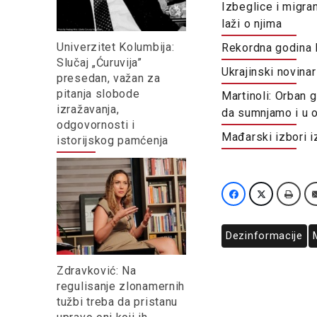
Izbeglice i migra
laži o njima
Univerzitet Kolumbija:
Rekordna godina la
Slučaj „Ćuruvija”
Ukrajinski novinar
presedan, važan za
pitanja slobode
Martinoli: Orban 
izražavanja,
da sumnjamo i u o
odgovornosti i
Mađarski izbori iz
istorijskog pamćenja
Dezinformacije
Zdravković: Na
regulisanje zlonamernih
tužbi treba da pristanu