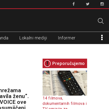
anda
Lokalni mediji
Informer
Preporučujemo
 mrežama
vila ženu”.
14 filmova,
 VOICE ove
dokumentarnih filmova i
osumjičeni
TV emisija za