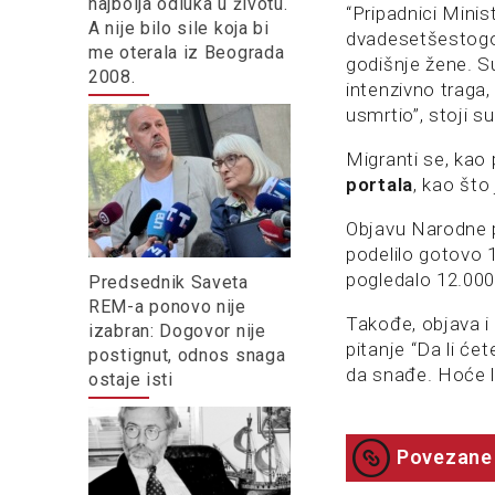
najbolja odluka u životu.
“Pripadnici Minis
A nije bilo sile koja bi
dvadesetšestogod
me oterala iz Beograda
godišnje žene. S
2008.
intenzivno traga,
usmrtio”, stoji 
Migranti se, kao 
portala
, kao što
Objavu Narodne 
podelilo gotovo 1
pogledalo 12.000 
Predsednik Saveta
REM-a ponovo nije
Takođe, objava i
izabran: Dogovor nije
pitanje “Da li će
postignut, odnos snaga
da snađe. Hoće l
ostaje isti
Povezane 