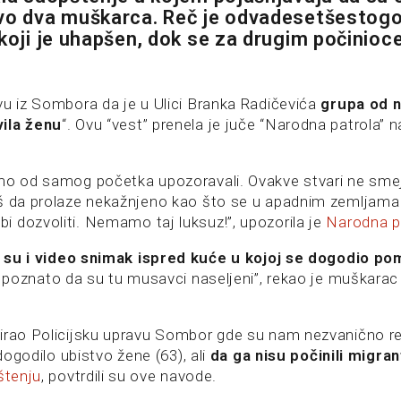
vo dva muškarca. Reč je odvadesetšestogo
koji je uhapšen, dok se za drugim počinioce
vu iz Sombora da je u Ulici Branka Radičevića
grupa od n
ila ženu
“. Ovu “vest” prenela je juče “Narodna patrola”
mo od samog početka upozoravali. Ovakve stvari ne sme
š da prolaze nekažnjeno kao što se u apadnim zemljama 
 dozvoliti. Nemamo taj luksuz!”, upozorila je
Narodna p
i su i video snimak ispred kuće u kojoj se dogodio po
je poznato da su tu musavci naseljeni”, rekao je muškarac
irao Policijsku upravu Sombor gde su nam nezvanično rek
 dogodilo ubistvo žene (63), ali
da ga nisu počinili migran
štenju
, povtrdili su ove navode.