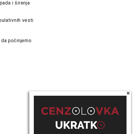
ada i širenja
ulativnih vesti
e da počinjemo