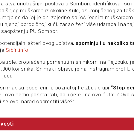
tarstva unutrašnjih poslova u Somboru identifikovali su i p
išnjeg muškarca iz okoline Kule, osumnjičenog za tešk
umnja se da joj je on, zajedno sa još jednim muškarcem
 u njenoj porodičnoj kući, zadao ženi više udaraca i na taj
su saopštenju PU Sombor.
potencijalni akteri ovog ubistva,
spominju i u nekoliko t
 je
Srbin.info
.
patrole, propraćenu pomenutim snimkom, na Fejzbuku j
.000 korisnika. Snimak i objavu je na Instragram profilu
ljudi.
 snimak su podeljeni i u poznatoj Fejzbuk grupi
“Stop ce
te i ovo nemo posmatrati, da li ćete i na ovo ćutati? Ovo 
i se ovaj narod opametiti više?”
vesti