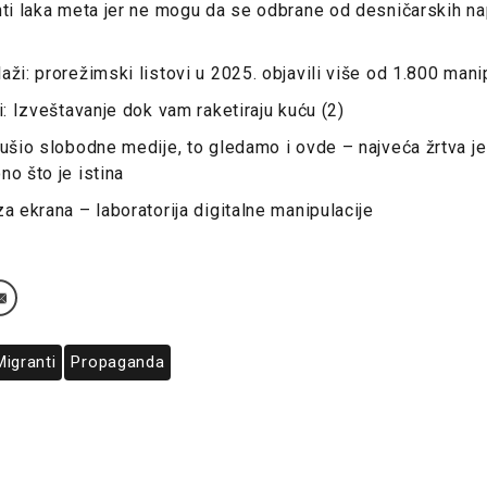
nti laka meta jer ne mogu da se odbrane od desničarskih nap
ži: prorežimski listovi u 2025. objavili više od 1.800 manip
i: Izveštavanje dok vam raketiraju kuću (2)
gušio slobodne medije, to gledamo i ovde – najveća žrtva j
no što je istina
a ekrana – laboratorija digitalne manipulacije
Migranti
Propaganda