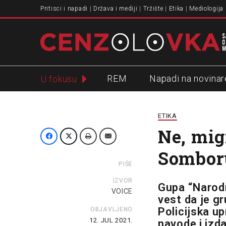
Pritisci i napadi
Država i mediji
Tržište
Etika
Mediologija
REM
Napadi na novinar
U fokusu
Slavko Ćuruvija
ETIKA
Ne, mig
Sombor
PIŠE
IZVOR
Gupa “Narodn
VOICE
vest da je g
Policijska u
OBJAVLJENO
12. JUL 2021.
navode i izd