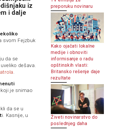
dišnjaku iz
preporuku novinaru
m i dalje
ekoliko
 na svom Fejzbuk
Kako ojačati lokalne
medije i obnoviti
ju da se
informisanje o radu
opštinskih vlasti:
uveliko dešava.
Britansko rešenje daje
atrola
.
rezultate
menuti
 koji je snimao
li da se u
t
i. Kasnije, u
Živeti novinarstvo do
poslednjeg daha