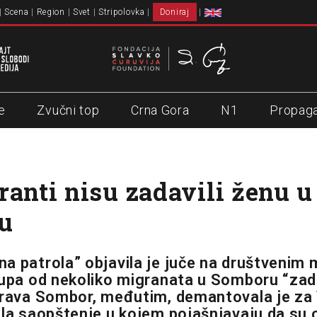
Scena
Region
Svet
Stripolovka
Doniraj
e
Zvučni top
Crna Gora
N1
Propag
ranti nisu zadavili ženu u
u
a patrola” objavila je juče na društvenim
rupa od nekoliko migranata u Somboru “zada
prava Sombor, međutim, demantovala je za
ala saopštenje u kojem pojašnjavaju da su 