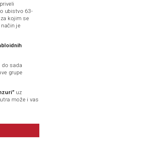
riveli
o ubistvo 63-
 za kojim se
 način je
abloidnih
e do sada
 ove grupe
nzuri”
uz
sutra može i vas