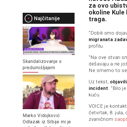
za ovo ubist
okoline Kule 
Najčitanije
traga.
“Dobili smo doja
migranata zadav
profilu.
“Na ove stvari s
Skandalizovanje s
dešavaju a ne jo
predumišljajem
Ne smemo to sebi
Uz tekst,
objavil
incident
. “Bilo 
kuću.
VOICE je kontakt
četvrtak, 8. jula,
Marko Vidojković:
zvaničnom
saop
Odlazak iz Srbije mi je