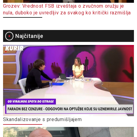
Grozev: Vrednost FSB izveštaja o zvučnom oružju je
nula, duboko je uvredljiv za svakog ko kritički razmišlja
Najčitanije
Skandalizovanje s predumišljajem