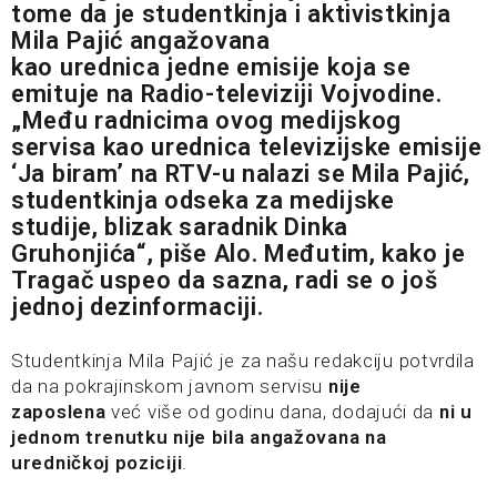
tome da je studentkinja i aktivistkinja
Mila Pajić angažovana
kao urednica jedne emisije koja se
emituje na Radio-televiziji Vojvodine.
„Među radnicima ovog medijskog
servisa kao urednica televizijske emisije
‘Ja biram’ na RTV-u nalazi se Mila Pajić,
studentkinja odseka za medijske
studije, blizak saradnik Dinka
Gruhonjića“, piše Alo. Međutim, kako je
Tragač uspeo da sazna, radi se o još
jednoj dezinformaciji.
Studentkinja Mila Pajić je za našu redakciju potvrdila
da na pokrajinskom javnom servisu
nije
zaposlena
već više od godinu dana, dodajući da
ni u
jednom trenutku nije bila angažovana na
uredničkoj poziciji
.