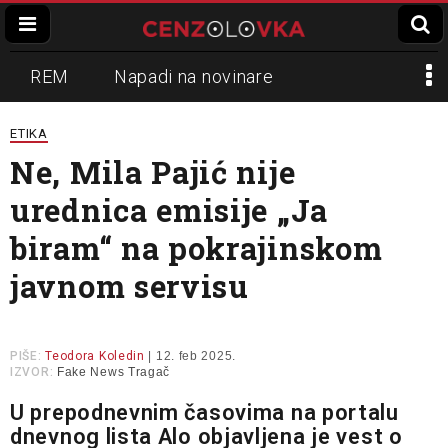
REM
Napadi na novinare
Zvučni top
Crna Gora
N1
ETIKA
Ne, Mila Pajić nije
Propaganda
Lokalni mediji
urednica emisije „Ja
Informer
Slavko Ćuruvija
biram“ na pokrajinskom
javnom servisu
PIŠE:
Teodora Koledin
| 12. feb 2025.
IZVOR:
Fake News Tragač
U prepodnevnim časovima na portalu
dnevnog lista Alo objavljena je
vest
o