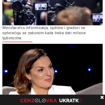
Ministarstvo informisanja, opštine i gradovi ne
opterećuju se zakonom kada treba dati milione
ljubimcima