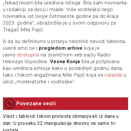
„Nikad nisam bila urednica ničega. Bila sam novinarka
u redakciji za decu i mlade. Više voditeljka nego
novinarka, od svoje četrnaeste godine pa do kraja
2023. godine“, obrazložila je u svom odgovoru za
Tragač Mila Pajić.
A da su definitivno u pitanju neistiniti navodi tabloida,
uverili smo se i
pregledom arhive
koja je
javno
dostupna
na zvaničnom veb-sajtu Radio-
televizije Vojvodine.
Vesna Konja
bila je potpisana
kao urednica emisije kako u poslednjih godinu dana,
tako i tokom angažmana Mile Pajić koja se
nalazila
u
ulozi „moderatorke i voditeljke“.
Povezane vesti
Vlast i tabloidi tokom protesta obmanjivali iz dana u
dan: U proseku 32 manipulacije dnevno na samo tri
portala