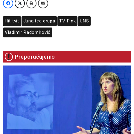
Hit tvit
Junajted grupa
TV Pink
UNS
Vladimir Radomirović
Preporučujemo