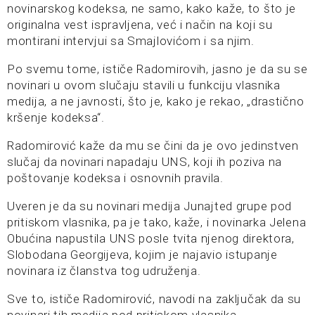
novinarskog kodeksa, ne samo, kako kaže, to što je
originalna vest ispravljena, već i način na koji su
montirani intervjui sa Smajlovićom i sa njim.
Po svemu tome, ističe Radomirovih, jasno je da su se
novinari u ovom slučaju stavili u funkciju vlasnika
medija, a ne javnosti, što je, kako je rekao, „drastično
kršenje kodeksa“.
Radomirović kaže da mu se čini da je ovo jedinstven
slučaj da novinari napadaju UNS, koji ih poziva na
poštovanje kodeksa i osnovnih pravila.
Uveren je da su novinari medija Junajted grupe pod
pritiskom vlasnika, pa je tako, kaže, i novinarka Jelena
Obućina napustila UNS posle tvita njenog direktora,
Slobodana Georgijeva, kojim je najavio istupanje
novinara iz članstva tog udruženja.
Sve to, ističe Radomirović, navodi na zaključak da su