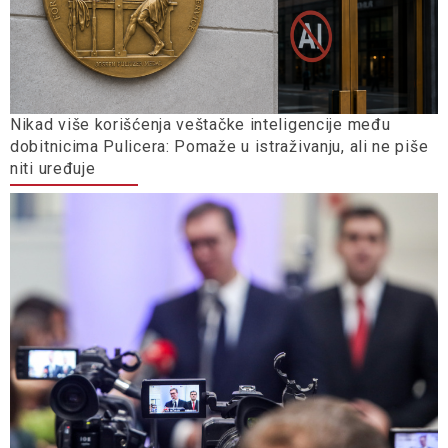
Nikad više korišćenja veštačke inteligencije među
dobitnicima Pulicera: Pomaže u istraživanju, ali ne piše
niti uređuje