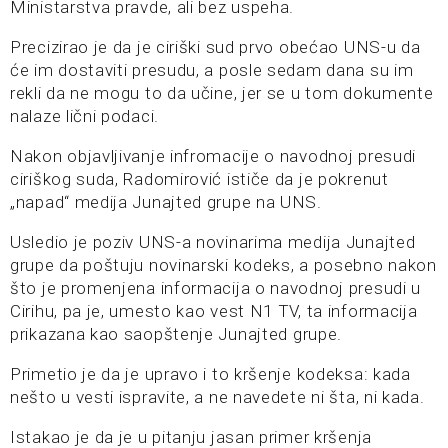
Ministarstva pravde, ali bez uspeha.
Precizirao je da je ciriški sud prvo obećao UNS-u da
će im dostaviti presudu, a posle sedam dana su im
rekli da ne mogu to da učine, jer se u tom dokumente
nalaze lični podaci.
Nakon objavljivanje infromacije o navodnoj presudi
ciriškog suda, Radomirović ističe da je pokrenut
„napad“ medija Junajted grupe na UNS.
Usledio je poziv UNS-a novinarima medija Junajted
grupe da poštuju novinarski kodeks, a posebno nakon
što je promenjena informacija o navodnoj presudi u
Cirihu, pa je, umesto kao vest N1 TV, ta informacija
prikazana kao saopštenje Junajted grupe.
Primetio je da je upravo i to kršenje kodeksa: kada
nešto u vesti ispravite, a ne navedete ni šta, ni kada.
Istakao je da je u pitanju jasan primer kršenja