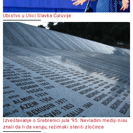
Ubistvo u Ulici Slavka Ćuruvije
Izveštavanje o Srebrenici jula '95: Nevladini mediji nisu
znali da li da veruju, režimski slavili zločince