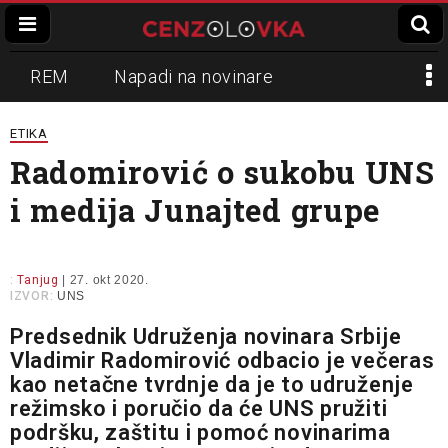
REM
Napadi na novinare
Zvučni top
Crna Gora
N1
ETIKA
Radomirović o sukobu UNS
Propaganda
Lokalni mediji
i medija Junajted grupe
Informer
Slavko Ćuruvija
:
Tanjug
| 27. okt 2020.
IZVOR:
UNS
Predsednik Udruženja novinara Srbije
Vladimir Radomirović odbacio je večeras
kao netačne tvrdnje da je to udruženje
režimsko i poručio da će UNS pružiti
podršku, zaštitu i pomoć novinarima