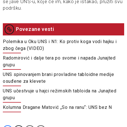
se jave UNS-u, koje će im, kako je istakao, pružiti svu
podršku.
Povezane vesti
Polemika u Oku UNS i N1: Ko protiv koga vodi hajku i
zbog čega (VIDEO)
Radomirović i dalje tera po svome i napada Junajted
grupu
UNS spinovanjem brani provladine tabloidne medije
osuđene za klevete
UNS učestvuje u hajci režimskih tabloida na Junajted
grupu
Kolumna Dragane Matović „So na ranu“: UNS bez N