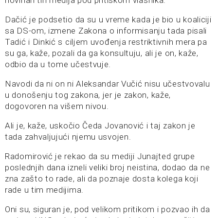
novinari tih medija pod pritiskom vlasnika.
Dačić je podsetio da su u vreme kada je bio u koaliciji
sa DS-om, izmene Zakona o informisanju tada pisali
Tadić i Dinkić s ciljem uvođenja restriktivnih mera pa
su ga, kaže, pozali da ga konsultuju, ali je on, kaže,
odbio da u tome učestvuje.
Navodi da ni on ni Aleksandar Vučić nisu učestvovalu
u donošenju tog zakona, jer je zakon, kaže,
dogovoren na višem nivou.
Ali je, kaže, uskočio Čeda Jovanović i taj zakon je
tada zahvaljujući njemu usvojen.
Radomirović je rekao da su mediji Junajted grupe
poslednjih dana izneli veliki broj neistina, dodao da ne
zna zašto to rade, ali da poznaje dosta kolega koji
rade u tim medijima.
Oni su, siguran je, pod velikom pritikom i pozvao ih da