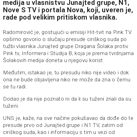
medija u vlasnistvu Junajted grupe, N1,
Nove S TV i portala Nova, koji, uveren je,
rade pod velikim pritiskom vlasnika.
Radomirović je, gostujući u emisiji Hit-tvit na Pink TV
opširno govorio o slučaju presude ciriškog suda po
tužbi vlasnika Junajted grupe Dragana Šolaka protiv
Pink tv, Informera i Studija B, koja je prema tvrdnjama
Šolakovih medija doneta u njegovu korist.
Međutim, istakao je, tu presudu niko nije video i dok
ona ne bude objavljena niko ne može da zna o čemu
se tu radi.
Dodao je da nije poznato ni da li su tuženi znali da su
tuženi.
UNS je, kaže, na sve načine pokušavao da dođe do te
presude prvo od Junajted grupe i N1 TV, zatim od
ciriškog suda, kao i informaciju s tim u vezi od