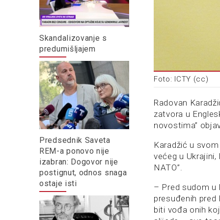
Skandalizovanje s
predumišljajem
Foto: ICTY (cc)
Radovan Karadžić
zatvora u Englesk
novostima” objavi
Predsednik Saveta
Karadžić u svom t
REM-a ponovo nije
većeg u Ukrajini
izabran: Dogovor nije
NATO”.
postignut, odnos snaga
ostaje isti
– Pred sudom u H
presuđenih pred 
biti vođa onih ko