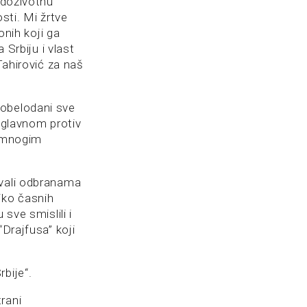
 doživotnu
sti. Mi žrtve
nih koji ga
 Srbiju i vlast
Tahirović za naš
 obelodani sve
 uglavnom protiv
i mnogim
ivali odbranama
iko časnih
sve smislili i
“Drajfusa” koji
bije“.
rani