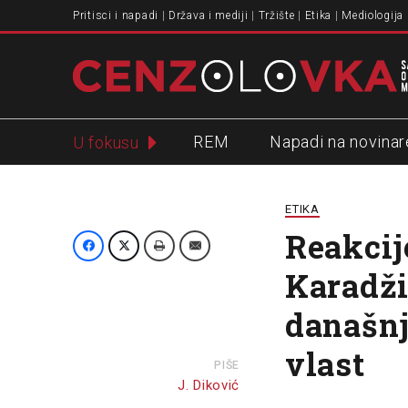
Pritisci i napadi
Država i mediji
Tržište
Etika
Mediologija
REM
Napadi na novinar
U fokusu
Slavko Ćuruvija
ETIKA
Reakcij
Karadži
današnj
vlast
PIŠE
J. Diković