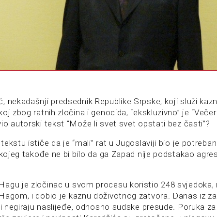
, nekadašnji predsednik Republike Srpske, koji služi kaz
oj zbog ratnih zločina i genocida, “ekskluzivno” je “Veče
o autorski tekst “Može li svet svet opstati bez časti”?
ekstu ističe da je “mali” rat u Jugoslaviji bio je potreba
, kojeg takođe ne bi bilo da ga Zapad nije podstakao agre
agu je zločinac u svom procesu koristio 248 svjedoka, 
Hagom, i dobio je kaznu doživotnog zatvora. Danas iz z
ji negiraju naslijeđe, odnosno sudske presude. Poruka za