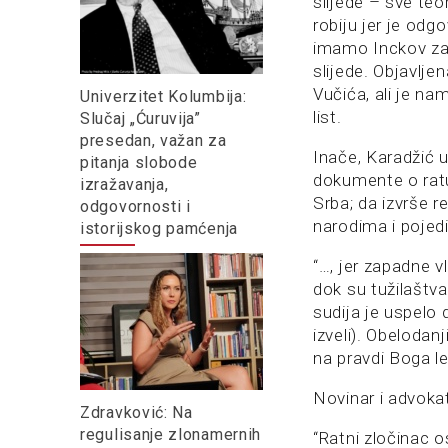
slijede – sve teo
robiju jer je odg
imamo Inckov za
slijede. Objavlje
Vučića, ali je na
Univerzitet Kolumbija:
list.
Slučaj „Ćuruvija”
presedan, važan za
Inače, Karadžić 
pitanja slobode
dokumente o ratu 
izražavanja,
Srba; da izvrše r
odgovornosti i
narodima i pojed
istorijskog pamćenja
“…, jer zapadne 
dok su tužilaštv
sudija je uspelo 
izveli). Obelodan
na pravdi Boga l
Novinar i advoka
Zdravković: Na
regulisanje zlonamernih
“Ratni zločinac 