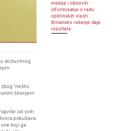
medije i obnoviti
informisanje o radu
opštinskih vlasti:
Britansko rešenje daje
rezultate
nu doživotnog
rnjim
n zbog “nešto
sivnim širenjem
najviše od svih
atvora pokušava
 one koji ga