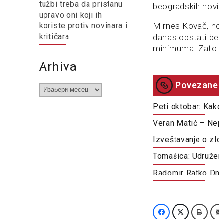
tužbi treba da pristanu
beogradskih novin
upravo oni koji ih
koriste protiv novinara i
Mirnes Kovač, novi
kritičara
danas opstati be
minimuma. Zato o
Arhiva
Povezane 
Arhiva
Peti oktobar: Kak
Veran Matić – Ne
Izveštavanje o zl
Tomašica: Udruže
Radomir Ratko Dm