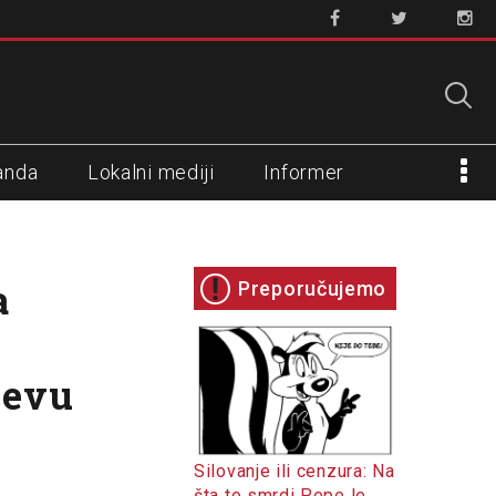
anda
Lokalni mediji
Informer
a
Preporučujemo
ćevu
Silovanje ili cenzura: Na
šta to smrdi Pepe le