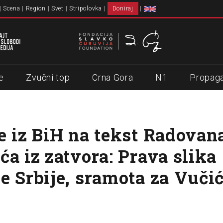
Scena
Region
Svet
Stripolovka
Doniraj
e
Zvučni top
Crna Gora
N1
Propag
e iz BiH na tekst Radovan
ća iz zatvora: Prava slika
e Srbije, sramota za Vuči