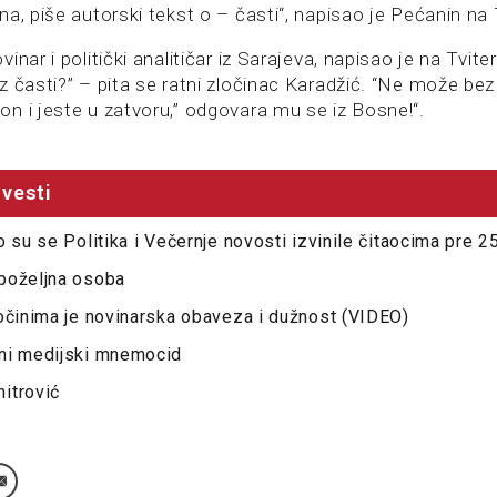
a, piše autorski tekst o – časti“, napisao je Pećanin na 
nar i politički analitičar iz Sarajeva, napisao je na Tvite
z časti?” – pita se ratni zločinac Karadžić. “Ne može be
n i jeste u zatvoru,” odgovara mu se iz Bosne!“.
vesti
o su se Politika i Večernje novosti izvinile čitaocima pre 2
poželjna osoba
očinima je novinarska obaveza i dužnost (VIDEO)
ni medijski mnemocid
itrović