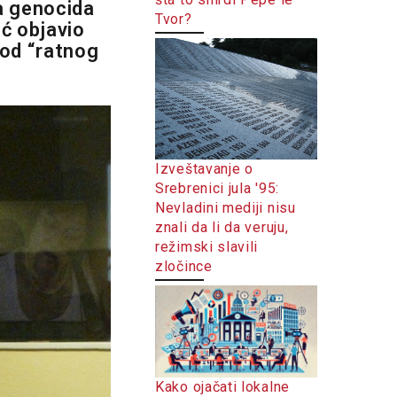
a genocida
Tvor?
ić objavio
 od “ratnog
Izveštavanje o
Srebrenici jula '95:
Nevladini mediji nisu
znali da li da veruju,
režimski slavili
zločince
Kako ojačati lokalne