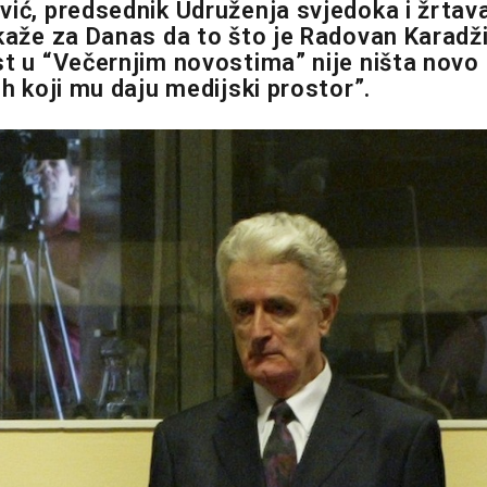
vić, predsednik Udruženja svjedoka i žrtav
 kaže za Danas da to što je Radovan Karadž
st u “Večernjim novostima” nije ništa novo
ih koji mu daju medijski prostor”.