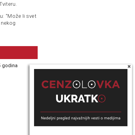
Tviteru.
ru: “Može li svet
z nekog
5 godina