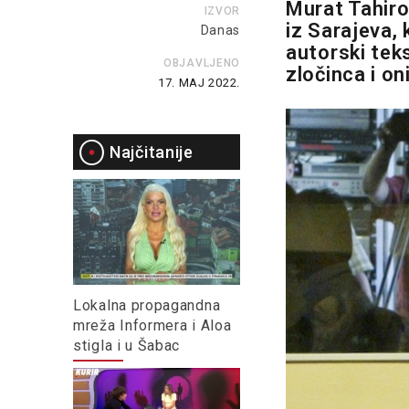
Murat Tahiro
IZVOR
iz Sarajeva,
Danas
autorski tek
OBJAVLJENO
zločinca i on
17. MAJ 2022.
Najčitanije
Lokalna propagandna
mreža Informera i Aloa
stigla i u Šabac