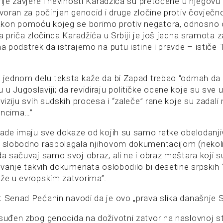
rije zavjere i nevinosti Karadžića su pretočene u njegovu
ovoran za počinjen genocid i druge zločine protiv čovječno
kon pomoću kojeg se borimo protiv negatora, odnosno o
na priča zločinca Karadžića u Srbiji je još jedna sramota za
ma podstrek da istrajemo na putu istine i pravde – ističe 
u jednom delu teksta kaže da bi Zapad trebao “odmah da
u Jugoslaviji; da revidiraju političke ocene koje su sve
eviziju svih sudskih procesa i “zaleče” rane koje su zadal
incima…”
vlade imaju sve dokaze od kojih su samo retke obelodanj
a slobodno raspolagala njihovom dokumentacijom (nekol
da sačuvaj samo svoj obraz, ali ne i obraz meštara koji su 
jivanje takvih dokumenata oslobodilo bi desetine srpskih 
eže u evropskim zatvorima”.
t Senad Pećanin navodi da je ovo „prava slika današnje Sr
osuđen zbog genocida na doživotni zatvor na naslovnoj st