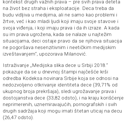
kontekst drugih važnih prava – pre svih prava deteta
na život bez straha i eksploatacije. Deca treba da
budu vidljiva u medijima, ali ne samo kao problemi i
žrtve, već i kao mladi ljudi koji imaju svoje stavove i
svoja viđenja, i koji imaju prava i da ih izraze. A kada
su im prava ugrožena, kada se nalaze u najtežim
situacijama, deci ostaje pravo da se njihova situacija
ne pogoršava nesenzitivnim i neetičkim medijskim
izveštavanjem“, upozorava Milanović.
Istraživanje „Medijska slika dece u Srbiji 2018.“
pokazuje da se u dnevnoj štampi najčešće krši
odredba Kodeksa novinara Srbije koja se odnosi na
nedozvoljeno otkrivanje identiteta dece (39,71% od
ukupnog broja prekršaja), sledi ugrožavanje prava i
dostojanstva dece (33,82 odsto), i na kraju korišćenje
neprimerenih, uznemiravajućih, pornografskih i svih
drugih sadržaja koji mogu imati štetan uticaj na decu
(26,47 odsto).