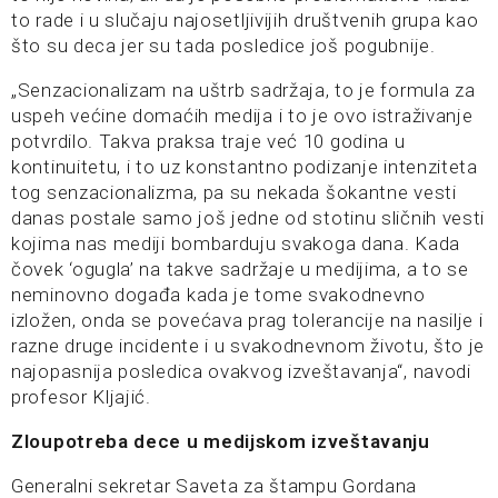
to rade i u slučaju najosetljivijih društvenih grupa kao
što su deca jer su tada posledice još pogubnije.
„Senzacionalizam na uštrb sadržaja, to je formula za
uspeh većine domaćih medija i to je ovo istraživanje
potvrdilo. Takva praksa traje već 10 godina u
kontinuitetu, i to uz konstantno podizanje intenziteta
tog senzacionalizma, pa su nekada šokantne vesti
danas postale samo još jedne od stotinu sličnih vesti
kojima nas mediji bombarduju svakoga dana. Kada
čovek ‘ogugla’ na takve sadržaje u medijima, a to se
neminovno događa kada je tome svakodnevno
izložen, onda se povećava prag tolerancije na nasilje i
razne druge incidente i u svakodnevnom životu, što je
najopasnija posledica ovakvog izveštavanja“, navodi
profesor Kljajić.
Zloupotreba dece u medijskom izveštavanju
Generalni sekretar Saveta za štampu Gordana