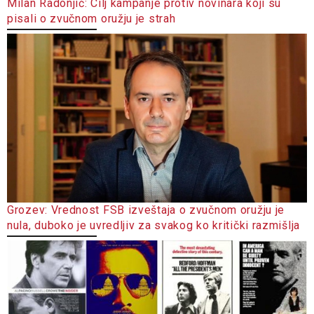
Milan Radonjić: Cilj kampanje protiv novinara koji su
pisali o zvučnom oružju je strah
Grozev: Vrednost FSB izveštaja o zvučnom oružju je
nula, duboko je uvredljiv za svakog ko kritički razmišlja