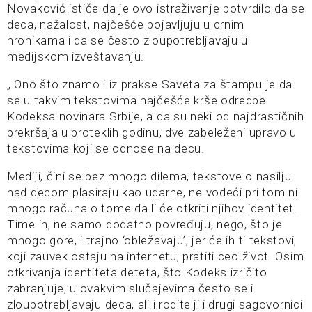
Novaković ističe da je ovo istraživanje potvrdilo da se
deca, nažalost, najčešće pojavljuju u crnim
hronikama i da se često zloupotrebljavaju u
medijskom izveštavanju.
„ Ono što znamo i iz prakse Saveta za štampu je da
se u takvim tekstovima najčešće krše odredbe
Kodeksa novinara Srbije, a da su neki od najdrastičnih
prekršaja u proteklih godinu, dve zabeleženi upravo u
tekstovima koji se odnose na decu.
Mediji, čini se bez mnogo dilema, tekstove o nasilju
nad decom plasiraju kao udarne, ne vodeći pri tom ni
mnogo računa o tome da li će otkriti njihov identitet.
Time ih, ne samo dodatno povređuju, nego, što je
mnogo gore, i trajno ‘obležavaju’, jer će ih ti tekstovi,
koji zauvek ostaju na internetu, pratiti ceo život. Osim
otkrivanja identiteta deteta, što Kodeks izričito
zabranjuje, u ovakvim slučajevima često se i
zloupotrebljavaju deca, ali i roditelji i drugi sagovornici