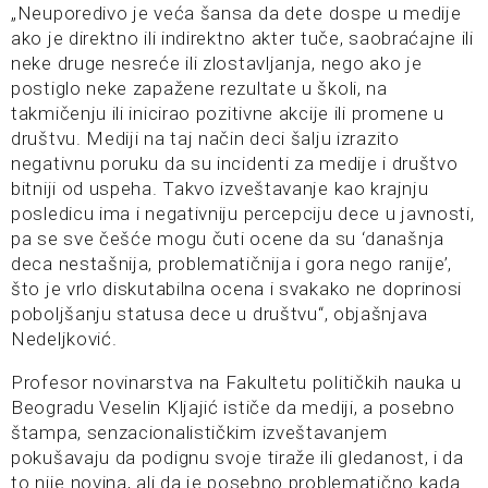
„Neuporedivo je veća šansa da dete dospe u medije
ako je direktno ili indirektno akter tuče, saobraćajne ili
neke druge nesreće ili zlostavljanja, nego ako je
postiglo neke zapažene rezultate u školi, na
takmičenju ili inicirao pozitivne akcije ili promene u
društvu. Mediji na taj način deci šalju izrazito
negativnu poruku da su incidenti za medije i društvo
bitniji od uspeha. Takvo izveštavanje kao krajnju
posledicu ima i negativniju percepciju dece u javnosti,
pa se sve češće mogu čuti ocene da su ‘današnja
deca nestašnija, problematičnija i gora nego ranije’,
što je vrlo diskutabilna ocena i svakako ne doprinosi
poboljšanju statusa dece u društvu“, objašnjava
Nedeljković.
Profesor novinarstva na Fakultetu političkih nauka u
Beogradu Veselin Kljajić ističe da mediji, a posebno
štampa, senzacionalističkim izveštavanjem
pokušavaju da podignu svoje tiraže ili gledanost, i da
to nije novina, ali da je posebno problematično kada