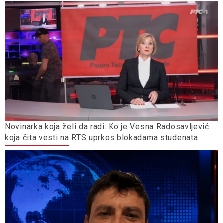
Novinarka koja želi da radi: Ko je Vesna Radosavljević
koja čita vesti na RTS uprkos blokadama studenata