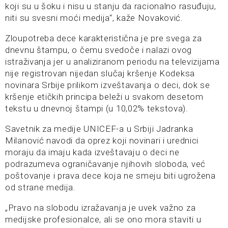
koji su u šoku i nisu u stanju da racionalno rasuđuju,
niti su svesni moći medija“, kaže Novaković.
Zloupotreba dece karakteristična je pre svega za
dnevnu štampu, o čemu svedoče i nalazi ovog
istraživanja jer u analiziranom periodu na televizijama
nije registrovan nijedan slučaj kršenje Kodeksa
novinara Srbije prilikom izveštavanja o deci, dok se
kršenje etičkih principa beleži u svakom desetom
tekstu u dnevnoj štampi (u 10,02% tekstova).
Savetnik za medije UNICEF-a u Srbiji Jadranka
Milanović navodi da oprez koji novinari i urednici
moraju da imaju kada izveštavaju o deci ne
podrazumeva ograničavanje njihovih sloboda, već
poštovanje i prava dece koja ne smeju biti ugrožena
od strane medija.
„Pravo na slobodu izražavanja je uvek važno za
medijske profesionalce, ali se ono mora staviti u