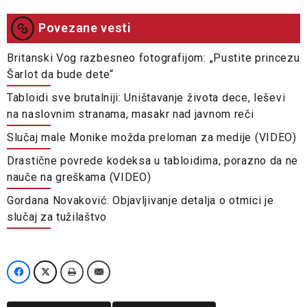
Povezane vesti
Britanski Vog razbesneo fotografijom: „Pustite princezu
Šarlot da bude dete“
Tabloidi sve brutalniji: Uništavanje života dece, leševi
na naslovnim stranama, masakr nad javnom reči
Slučaj male Monike možda preloman za medije (VIDEO)
Drastične povrede kodeksa u tabloidima, porazno da ne
nauče na greškama (VIDEO)
Gordana Novaković: Objavljivanje detalja o otmici je
slučaj za tužilaštvo