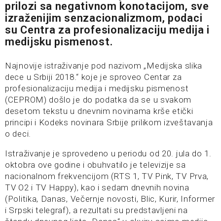
prilozi sa negativnom konotacijom, sve
izraženijim senzacionalizmom, podaci
su Centra za profesionalizaciju medija i
medijsku pismenost.
Najnovije istraživanje pod nazivom „Medijska slika
dece u Srbiji 2018.“ koje je sproveo Centar za
profesionalizaciju medija i medijsku pismenost
(CEPROM) došlo je do podatka da se u svakom
desetom tekstu u dnevnim novinama krše etički
principi i Kodeks novinara Srbije prilikom izveštavanja
o deci.
Istraživanje je sprovedeno u periodu od 20. jula do 1.
oktobra ove godine i obuhvatilo je televizije sa
nacionalnom frekvencijom (RTS 1, TV Pink, TV Prva,
TV O2 i TV Happy), kao i sedam dnevnih novina
(Politika, Danas, Večernje novosti, Blic, Kurir, Informer
i Srpski telegraf), a rezultati su predstavljeni na