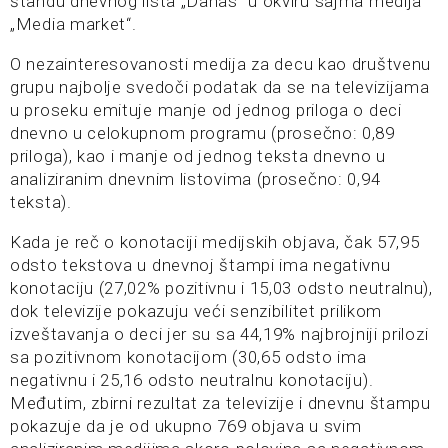
štandu dnevnog lista „Danas“ u okviru sajma medija
„Media market“.
O nezainteresovanosti medija za decu kao društvenu
grupu najbolje svedoči podatak da se na televizijama
u proseku emituje manje od jednog priloga o deci
dnevno u celokupnom programu (prosečno: 0,89
priloga), kao i manje od jednog teksta dnevno u
analiziranim dnevnim listovima (prosečno: 0,94
teksta).
Kada je reč o konotaciji medijskih objava, čak 57,95
odsto tekstova u dnevnoj štampi ima negativnu
konotaciju (27,02% pozitivnu i 15,03 odsto neutralnu),
dok televizije pokazuju veći senzibilitet prilikom
izveštavanja o deci jer su sa 44,19% najbrojniji prilozi
sa pozitivnom konotacijom (30,65 odsto ima
negativnu i 25,16 odsto neutralnu konotaciju).
Međutim, zbirni rezultat za televizije i dnevnu štampu
pokazuje da je od ukupno 769 objava u svim