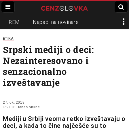
REM
Napadi na novinare
Zvučni top
Crna Gora
N1
ETIKA
Srpski mediji o deci:
Propaganda
Lokalni mediji
Nezainteresovano i
Informer
Slavko Ćuruvija
senzacionalno
izveštavanje
27. okt 2018.
IZVOR:
Danas online
Mediji u Srbiji veoma retko izveštavaju o
deci, a kada to čine najčešće su to