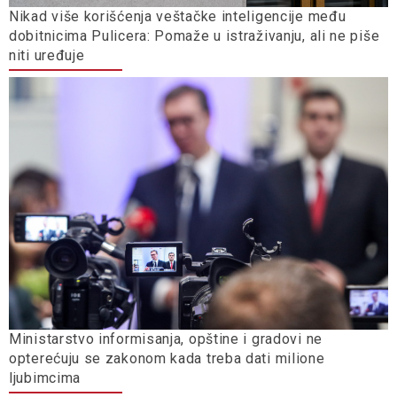
Nikad više korišćenja veštačke inteligencije među
dobitnicima Pulicera: Pomaže u istraživanju, ali ne piše
niti uređuje
Ministarstvo informisanja, opštine i gradovi ne
opterećuju se zakonom kada treba dati milione
ljubimcima