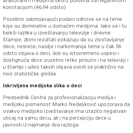
analiziranim medijima skoro polovina sa negativnom
konotacijom (46,94 odsto).
Posebno zabrinjavajući podaci odnose se na teme
koje su dominatne u domaćim medijima. Iako se i tu
beleži razlika u izveštavanju televizije i dnevne
štampe, zbirni rezultati pokazuju da su zlostavljanje
dece, nesreće, nasilje i narkomanija teme u čak 56
odsto objava o deci, dok su istovremeno uspesi i
dostignuća dece izuzetno retko prisutni i na televiziji i
u štampi i udeo takvih objava svodi se praktično na
nivo statističke greške.
Iskrivljena medijska slika o deci
Predsednik Centra za profesionalizaciju medija i
medijsku pismenost Marko Nedeljković upozorava da
ovakvo medijsko izveštavanje ima izrazito negativan
uticaj na samu decu, ali i na percepciju dece u
javnosti iz najmanje dva razloga.