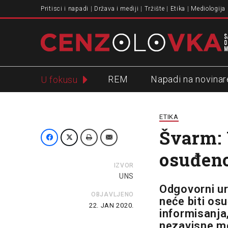
Pritisci i napadi
Država i mediji
Tržište
Etika
Mediologija
REM
Napadi na novinar
U fokusu
Slavko Ćuruvija
ETIKA
Švarm: 
osuđeno
IZVOR
UNS
Odgovorni ur
OBJAVLJENO
neće biti osu
22. JAN 2020.
informisanja
nezavisne me