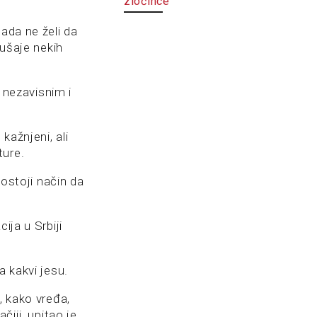
zločince
ada ne želi da
kušaje nekih
e nezavisnim i
kažnjeni, ali
ture.
postoji način da
ija u Srbiji
a kakvi jesu.
, kako vređa,
čiji, upitao je