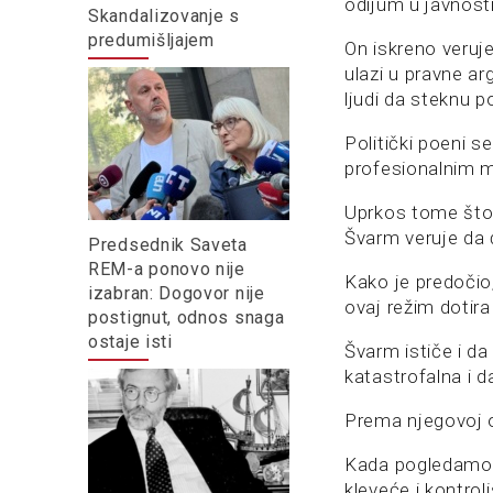
odijum u javnosti
Skandalizovanje s
predumišljajem
On iskreno veruje
ulazi u pravne ar
ljudi da steknu p
Politički poeni s
profesionalnim m
Uprkos tome što s
Švarm veruje da 
Predsednik Saveta
REM-a ponovo nije
Kako je predočio,
izabran: Dogovor nije
ovaj režim dotira
postignut, odnos snaga
ostaje isti
Švarm ističe i da
katastrofalna i d
Prema njegovoj oc
Kada pogledamo re
kleveće i kontrol