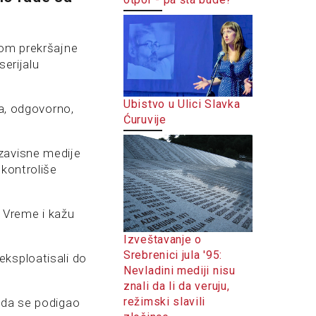
dom prekršajne
serijalu
Ubistvo u Ulici Slavka
da, odgovorno,
Ćuruvije
zavisne medije
 kontroliše
i Vreme i kažu
Izveštavanje o
Srebrenici jula '95:
 eksploatisali do
Nevladini mediji nisu
znali da li da veruju,
režimski slavili
ada se podigao