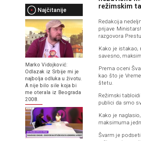
režimskim ta
Najčitanije
Redakcija nedelj
prijave Ministars
razgovora Prestu
Kako je istakao, 
savesno, maksima
Marko Vidojković:
Prema oceni Švar
Odlazak iz Srbije mi je
kao što je Vreme 
najbolja odluka u životu.
štetu.
A nije bilo sile koja bi
me oterala iz Beograda
Režimski tabloidi
2008.
publici da smo svi
Kako je naglasio, 
maksimuma jednu
Švarm je podseti