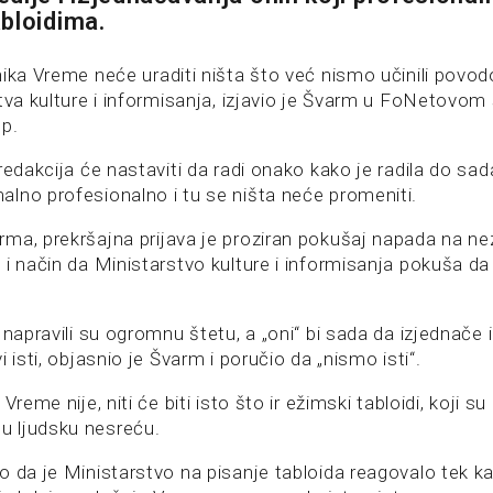
bloidima.
nika Vreme neće uraditi ništa što već nismo učinili povo
tva kulture i informisanja, izjavio je Švarm u FoNetovom 
p.
redakcija će nastaviti da radi onako kako je radila do sa
lno profesionalno i tu se ništa neće promeniti.
ma, prekršajna prijava je proziran pokušaj napada na ne
i način da Ministarstvo kulture i informisanja pokuša da
 napravili su ogromnu štetu, a „oni“ bi sada da izjednače 
 isti, objasnio je Švarm i poručio da „nismo isti“.
Vreme nije, niti će biti isto što ir ežimski tabloidi, koji su
 ljudsku nesreću.
o da je Ministarstvo na pisanje tabloida reagovalo tek k