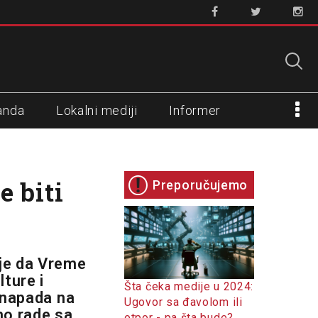
anda
Lokalni mediji
Informer
 biti
Preporučujemo
 je da Vreme
lture i
Šta čeka medije u 2024:
j napada na
Ugovor sa đavolom ili
no rade sa
otpor - pa šta bude?