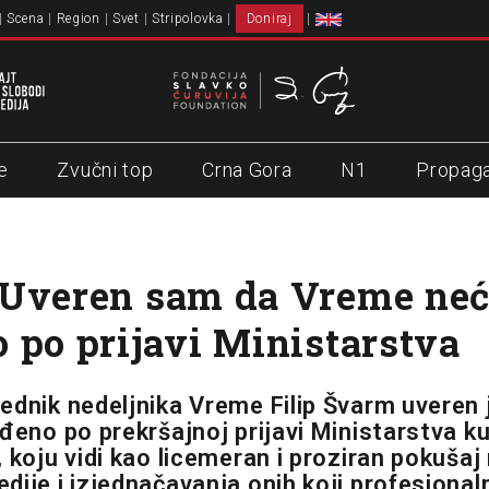
Scena
Region
Svet
Stripolovka
Doniraj
e
Zvučni top
Crna Gora
N1
Propag
Uveren sam da Vreme neće
 po prijavi Ministarstva
ednik nedeljnika Vreme Filip Švarm uveren
đeno po prekršajnoj prijavi Ministarstva ku
, koju vidi kao licemeran i proziran pokuša
dije i izjednačavanja onih koji profesional