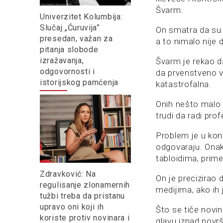
Švarm.
Univerzitet Kolumbija:
Slučaj „Ćuruvija”
On smatra da su m
presedan, važan za
a to nimalo nije d
pitanja slobode
izražavanja,
Švarm je rekao d
odgovornosti i
da prvenstveno v
istorijskog pamćenja
katastrofalna.
Onih nešto malo 
trudi da radi pro
Problem je u kont
odgovaraju. Onak
tabloidima, prime
Zdravković: Na
On je precizirao 
regulisanje zlonamernih
medijima, ako ih
tužbi treba da pristanu
upravo oni koji ih
Što se tiče nov
koriste protiv novinara i
glavu iznad površ