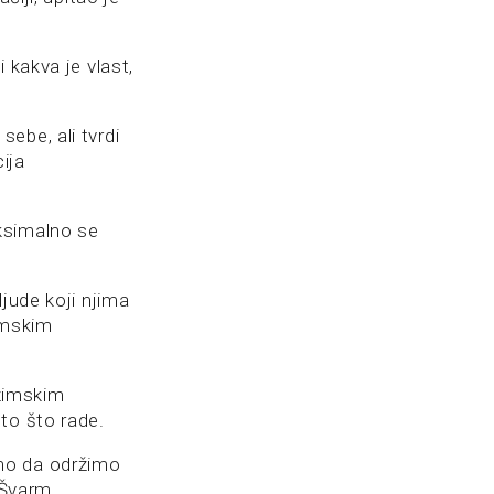
 kakva je vlast,
ebe, ali tvrdi
ija
ksimalno se
jude koji njima
imskim
ežimskim
to što rade.
mo da održimo
 Švarm.