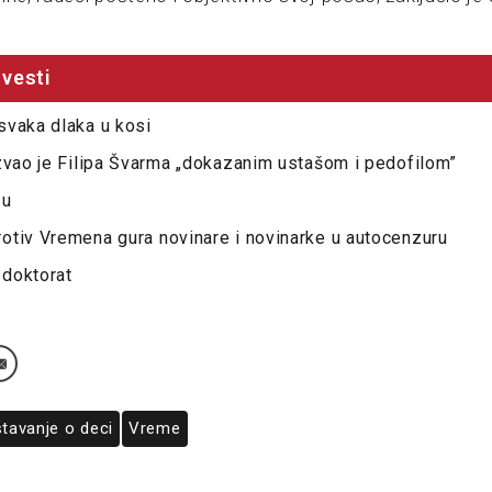
vesti
svaka dlaka u kosi
zvao je Filipa Švarma „dokazanim ustašom i pedofilom”
-u
otiv Vremena gura novinare i novinarke u autocenzuru
 doktorat
štavanje o deci
Vreme