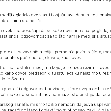
ediji ogledalo ove vlasti i objašnjava dasu mediji onakvi
obro i nina šta ne liči.
a uvek ima pokušaja da se kaže novinarima da pogledaju s
last snosi odgovornost za to što nam je medijska situac
preteklih nezavisnih medija, prema njegovim rečima, ma
fesionalno, pošteno, objektivno, kao i uvek.
roli nad ostalim medijima koju je preuzeo režim i doveo l
o kako govori predsednik, tu istu leksiku nalazimo u rež
tio je Švarm.
da postoji i odgovornost novinara, ali pre svega onih u r
 još možemo smatrati novinarima, zašto pristaju da rade 
inarskog esnafa, mi smo toliko nemoćni da jedva uspeva
ine, radeći pošteno i objektivno svoj posao, zaključio je