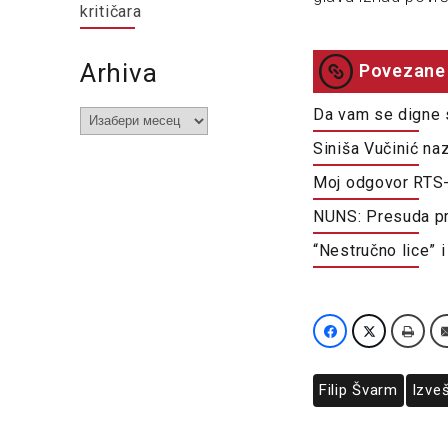
kritičara
Arhiva
Povezane 
Da vam se digne 
Arhiva
Siniša Vučinić na
Moj odgovor RTS
NUNS: Presuda pr
“Nestručno lice” i
Filip Švarm
Izve