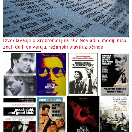
Izveštavanje o Srebrenici jula '95: Nevladini mediji nisu
znali da li da veruju, režimski slavili zločince