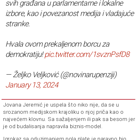
svih građana u parlamentarne i lokalne
izbore, kao i povezanost medija i vladajuće
stranke.
Hvala ovom prekaljenom borcu za
demokratiju!
pic.twitter.com/1svznPsfD8
— Željko Veljković (@novinarupenziji)
January 13, 2024
Jovana Jeremić je uspela što niko nije, da se u
srozanom medijskom krajoliku o njoj priča kao o
najvećem klovnu. Sa sažaljenjem ili pak sa besom jer
je od budalisanja napravila biznis-model.
Igrokaz sa oduzimanjem pola plate je naravno bio