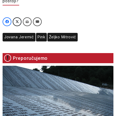
postoji?
Jovana Jeremić
Pink
Željko Mitrović
Preporučujemo