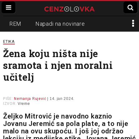
REM
Napadi na novinare
Zvučni top
Crna Gora
N1
ETIKA
Žena koju ništa nije
Propaganda
Lokalni mediji
sramota i njen moralni
Informer
Slavko Ćuruvija
učitelj
PIŠE:
Nemanja Rujević
| 14. jan 2024.
IZVOR:
Vreme
Željko Mitrović je navodno kaznio
Jovanu Jeremić sa pola plate, a to nije
malo na ovu skupoću. I još joj održao
lekciju iz medijske etike. Jovana Jeremić