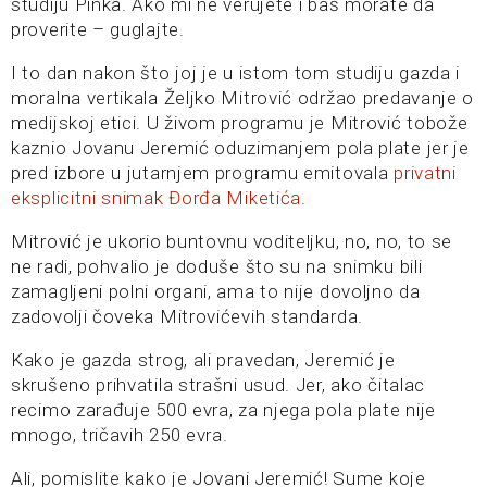
studiju Pinka. Ako mi ne verujete i baš morate da
proverite – guglajte.
I to dan nakon što joj je u istom tom studiju gazda i
moralna vertikala Željko Mitrović održao predavanje o
medijskoj etici. U živom programu je Mitrović tobože
kaznio Jovanu Jeremić oduzimanjem pola plate jer je
pred izbore u jutarnjem programu emitovala
privatni
eksplicitni snimak Đorđa Miketića
.
Mitrović je ukorio buntovnu voditeljku, no, no, to se
ne radi, pohvalio je doduše što su na snimku bili
zamagljeni polni organi, ama to nije dovoljno da
zadovolji čoveka Mitrovićevih standarda.
Kako je gazda strog, ali pravedan, Jeremić je
skrušeno prihvatila strašni usud. Jer, ako čitalac
recimo zarađuje 500 evra, za njega pola plate nije
mnogo, tričavih 250 evra.
Ali, pomislite kako je Jovani Jeremić! Sume koje