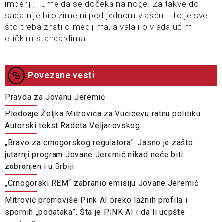
imperiji, i ume da se dočeka na noge. Za takve do
sada nije bilo zime ni pod jednom vlašću. I to je sve
što treba znati o medijima, a vala i o vladajućim
etičkim standardima.
Povezane vesti
Pravda za Jovanu Jeremić
Pledoaje Željka Mitrovića za Vučićevu ratnu politiku:
Autorski tekst Radeta Veljanovskog
„Bravo za crnogorskog regulatora“: Jasno je zašto
jutarnji program Jovane Jeremić nikad neće biti
zabranjen i u Srbiji
„Crnogorski REM“ zabranio emisiju Jovane Jeremić
Mitrović promoviše Pink AI preko lažnih profila i
spornih „podataka”. Šta je PINK AI i da li uopšte