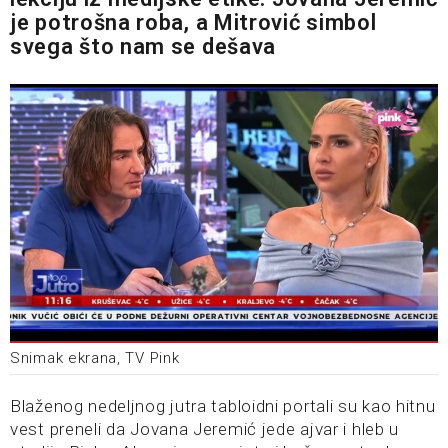
je potrošna roba, a Mitrović simbol
svega što nam se dešava
Snimak ekrana, TV Pink
Blaženog nedeljnog jutra tabloidni portali su kao hitnu
vest preneli da Jovana Jeremić jede ajvar i hleb u