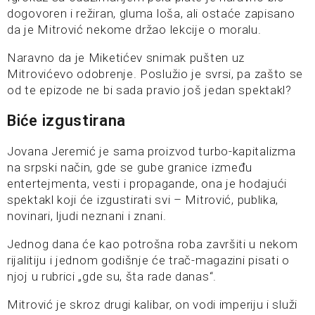
dogovoren i režiran, gluma loša, ali ostaće zapisano
da je Mitrović nekome držao lekcije o moralu.
Naravno da je Miketićev snimak pušten uz
Mitrovićevo odobrenje. Poslužio je svrsi, pa zašto se
od te epizode ne bi sada pravio još jedan spektakl?
Biće izgustirana
Jovana Jeremić je sama proizvod turbo-kapitalizma
na srpski način, gde se gube granice između
entertejmenta, vesti i propagande, ona je hodajući
spektakl koji će izgustirati svi – Mitrović, publika,
novinari, ljudi neznani i znani.
Jednog dana će kao potrošna roba završiti u nekom
rijalitiju i jednom godišnje će trač-magazini pisati o
njoj u rubrici „gde su, šta rade danas“.
Mitrović je skroz drugi kalibar, on vodi imperiju i služi