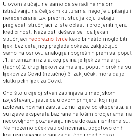
U ovom slučaju ne samo da se radi na malom
istraživanju na ćelijskim kulturama, nego je u pitanju i
nerecenzirana tzv. preprint studija koju trebaju
pregledati stručnjaci iz iste oblasti i procijeniti njenu
kredibilnost. Nažalost, dešava se i da ljekari i
stručnjaci
neoprezno tvrde
kako bi nešto moglo biti
lijek, bez detaljnog pregleda dokaza, zaključujući
samo na osnovu analogija i pogrešnih premisa, poput
„1. artemizinin iz slatkog pelina je lijek za malariju
(tačno) 2. drugi lijekovi za malariju poput hlorokina su
lijekovi za Covid (netačno) 3. zaključak: mora da je
slatki pelin lijek za Covid.
Ono što u cijeloj stvari zabrinjava u medijskom
izvještavanju jeste da u ovom primjeru, koji nije
izolovan, novinari zaista uzmu izjave od eksperata, ali
su izjave eksperata bazirane na lošim procjenama, na
nedovoljnom poznavanju nivoa dokaza i ishitrene su.
Ne možemo očekivati od novinara, pogotovo onih
koji nisu specijalizirani za naučno i medicinsko