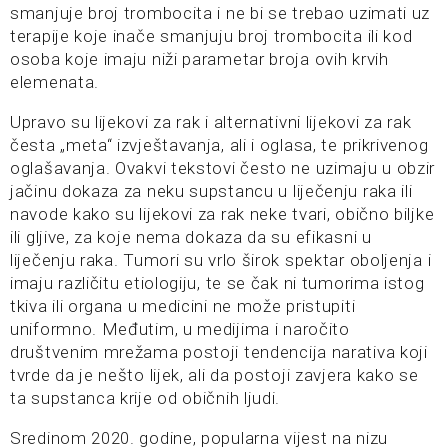
smanjuje broj trombocita i ne bi se trebao uzimati uz
terapije koje inače smanjuju broj trombocita ili kod
osoba koje imaju niži parametar broja ovih krvih
elemenata.
Upravo su lijekovi za rak i alternativni lijekovi za rak
česta „meta“ izvještavanja, ali i oglasa, te prikrivenog
oglašavanja. Ovakvi tekstovi često ne uzimaju u obzir
jačinu dokaza za neku supstancu u liječenju raka ili
navode kako su lijekovi za rak neke tvari, obično biljke
ili gljive, za koje nema dokaza da su efikasni u
liječenju raka. Tumori su vrlo širok spektar oboljenja i
imaju različitu etiologiju, te se čak ni tumorima istog
tkiva ili organa u medicini ne može pristupiti
uniformno. Međutim, u medijima i naročito
društvenim mrežama postoji tendencija narativa koji
tvrde da je nešto lijek, ali da postoji zavjera kako se
ta supstanca krije od običnih ljudi.
Sredinom 2020. godine, popularna vijest na nizu