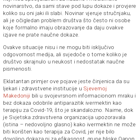
novinarstvo, da sami stave pod lupu dokaze i provjere
koliko su oni jaki ili slabi. Novinar vjeruje stručnjaku,
ali je očigledan problem društva što često ni osobe
koje formalno imaju obrazovanje da daju ovakve
izjave ne prate naučne dokaze.
Ovakve situacije nisu i ne mogu biti isključivo
odgovornost medija, ali svjedoče o tome koliko je
društvo skrajnulo u neukost i nedostatak naučne
pismenosti.
Eklatantan primjer ove pojave jeste činjenica da su
ljekari i zdravstvene institucije u
Sjevernoj
Makedoniji
bili u svojevrsnom informacionom mraku i
bez dokaza odobrile antiparazitik ivermektin kao
terapiju za Covid-19, što je skandalozno. Naime, dok
je Svjetska zdravstvena organizacija upozoravala
(istina – nedovoljno glasno) kako ivermektin ne može
biti korišten kao terapija za Covid, jer nije bilo
dovoljno dokaza ni za efikasnost, grupe bliske Qanon