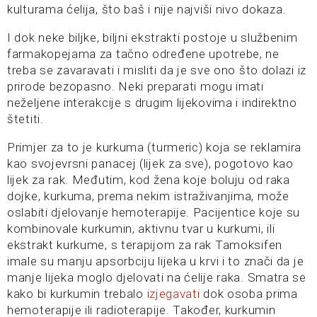
kulturama ćelija, što baš i nije najviši nivo dokaza.
I dok neke biljke, biljni ekstrakti postoje u službenim
farmakopejama za tačno određene upotrebe, ne
treba se zavaravati i misliti da je sve ono što dolazi iz
prirode bezopasno. Neki preparati mogu imati
neželjene interakcije s drugim lijekovima i indirektno
štetiti.
Primjer za to je kurkuma (turmeric) koja se reklamira
kao svojevrsni panacej (lijek za sve), pogotovo kao
lijek za rak. Međutim, kod žena koje boluju od raka
dojke, kurkuma, prema nekim istraživanjima, može
oslabiti djelovanje hemoterapije. Pacijentice koje su
kombinovale kurkumin, aktivnu tvar u kurkumi, ili
ekstrakt kurkume, s terapijom za rak Tamoksifen
imale su manju apsorbciju lijeka u krvi i to znači da je
manje lijeka moglo djelovati na ćelije raka. Smatra se
kako bi kurkumin trebalo
izjegavati
dok osoba prima
hemoterapije ili radioterapije. Također, kurkumin