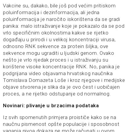
Vakcine su, dakako, bile još pod većim pritiskom
poluinformacija i dezinformacija, ali jedna
poluinformacija je naročito iskorištena da se gradi
panika: malo istraživanje koje je pokazalo da se pod
vrlo specifičnim okolnostima kakve se rijetko
događaju u prirodi i u velikoj koncentraciji virusa,
odnosno RNK sekvence za protein šiljka, ove
sekvence mogu ugraditi u ljudski genom. Ovako
nešto je vrlo rijedak proces i u istraživanju su
korištene visoke koncentracije RNK. No, panika je
podgrijana video objavama hrvatskog naučnika
Tomislava Domazeta Loše i kroz njegove i medijske
objave stvorena je slika da je ovo čest i uobičajen
proces, a ne rijetko odstupanje od normalnog.
Novinari: plivanje u brzacima podataka
Iz svih spomenutih primjera proističe kako se na
naučnu pismenost opšte populacije i sposobnost
vaganja nivoa dokaza ne može računati u ovom