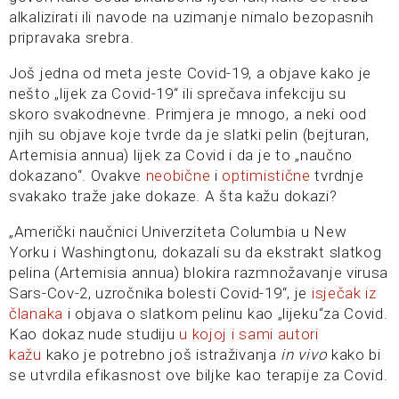
alkalizirati ili navode na uzimanje nimalo bezopasnih
pripravaka srebra.
Još jedna od meta jeste Covid-19, a objave kako je
nešto „lijek za Covid-19“ ili sprečava infekciju su
skoro svakodnevne. Primjera je mnogo, a neki ood
njih su objave koje tvrde da je slatki pelin (bejturan,
Artemisia annua) lijek za Covid i da je to „naučno
dokazano“. Ovakve
neobične
i
optimistične
tvrdnje
svakako traže jake dokaze. A šta kažu dokazi?
„Američki naučnici Univerziteta Columbia u New
Yorku i Washingtonu, dokazali su da ekstrakt slatkog
pelina (Artemisia annua) blokira razmnožavanje virusa
Sars-Cov-2, uzročnika bolesti Covid-19“, je
isječak iz
članaka
i objava o slatkom pelinu kao „lijeku“za Covid.
Kao dokaz nude studiju
u kojoj i sami autori
kažu
kako je potrebno još istraživanja
in vivo
kako bi
se utvrdila efikasnost ove biljke kao terapije za Covid.