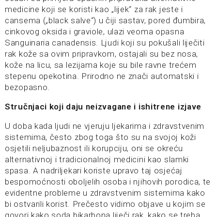
medicine koji se koristi kao „lijek“ za rak jeste i
cansema („black salve“) u čiji sastav, pored đumbira,
cinkovog oksida i graviole, ulazi veoma opasna
Sanguinaria canadensis. Ljudi koji su pokušali liječiti
rak kože sa ovim pripravkom, ostajali su bez nosa,
kože na licu, sa lezijama koje su bile ravne trećem
stepenu opekotina. Prirodno ne znači automatski i
bezopasno.
Stručnjaci koji daju neizvagane i ishitrene izjave
U doba kada ljudi ne vjeruju ljekarima i zdravstvenim
sistemima, često zbog toga što su na svojoj koži
osjetili neljubaznost ili korupciju, oni se okreću
alternativnoj i tradicionalnoj medicini kao slamki
spasa. A nadriljekari koriste upravo taj osjećaj
bespomoćnosti oboljelih osoba i njihovih porodica, te
evidentne probleme u zdravstvenim sistemima kako
bi ostvarili korist. Prečesto vidimo objave u kojim se
govori kako soda bikarbona liječi rak, kako se treba