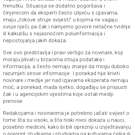
trenutku. Situacija se dodatno pogoršava i
činjenicom da eksperti često izlijeću s izjavama,
imaju „tokove struje svijesti“ u kojima ne vagaju
svoje riječi, pa čak i namjerno govore netačne tvrdnje
ili kalkulišu s nejasnoćom poluinformacija i
nepostojanja jakih dokaza.
Sve ovo predstavlja i pravi vertigo za novinare, koji
moraju plivati u brzacima struja podataka i
informacija, a često nemaju znanje da mogu duboko
razumjeti sirove informacije. I ponekad nije kriviti
novinare i medije jer nad izjavama eksperata nemaju
moć, a ponekad, mada rijetko, događaju se propusti
čak i u agencijskim vijestima koje ostali mediji
prenose.
Redakcijama i novinarima je potrebno jačati svijest o
tome šta su visoki, a šta niski nivoi dokaza u nauci,
posebno medicini, kako bi bili oprezniji u izvještavanju
o preprint studijama i studijama na kulturama ćelija ili