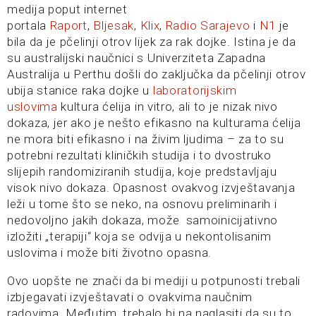
medija poput internet
portala
Raport
,
Bljesak
,
Klix
,
Radio Sarajevo
i
N1
je
bila da je pčelinji otrov lijek za rak dojke. Istina je da
su australijski naučnici s Univerziteta Zapadna
Australija u Perthu došli do zaključka da pčelinji otrov
ubija stanice raka dojke u
laboratorijskim
uslovima
kultura ćelija in vitro, ali to je nizak nivo
dokaza, jer ako je nešto efikasno na kulturama ćelija
ne mora biti efikasno i na živim ljudima – za to su
potrebni rezultati kliničkih studija i to dvostruko
slijepih randomiziranih studija, koje predstavljaju
visok nivo dokaza. Opasnost ovakvog izvještavanja
leži u tome što se neko, na osnovu preliminarih i
nedovoljno jakih dokaza, može samoinicijativno
izložiti „terapiji“ koja se odvija u nekontolisanim
uslovima i može biti životno opasna.
Ovo uopšte ne znači da bi mediji u potpunosti trebali
izbjegavati izvještavati o ovakvima naučnim
radovima. Međutim, trebalo bi na naglasiti da su to