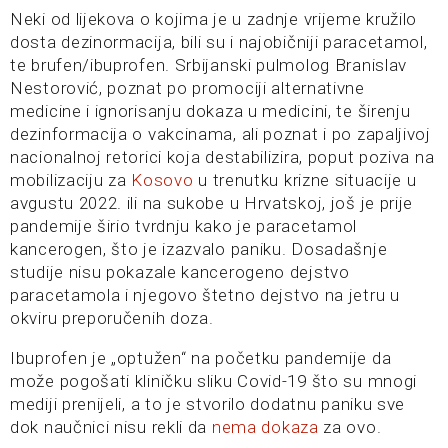
Neki od lijekova o kojima je u zadnje vrijeme kružilo
dosta dezinormacija, bili su i najobičniji paracetamol,
te brufen/ibuprofen. Srbijanski pulmolog Branislav
Nestorović, poznat po promociji alternativne
medicine i ignorisanju dokaza u medicini, te širenju
dezinformacija o vakcinama, ali poznat i po zapaljivoj
nacionalnoj retorici koja destabilizira, poput poziva na
mobilizaciju za
Kosovo
u trenutku krizne situacije u
avgustu 2022. ili na sukobe u Hrvatskoj, još je prije
pandemije širio tvrdnju kako je paracetamol
kancerogen, što je izazvalo paniku. Dosadašnje
studije nisu pokazale kancerogeno dejstvo
paracetamola i njegovo štetno dejstvo na jetru u
okviru preporučenih doza.
Ibuprofen je „optužen“ na početku pandemije da
može pogošati kliničku sliku Covid-19 što su mnogi
mediji prenijeli, a to je stvorilo dodatnu paniku sve
dok naučnici nisu rekli da
nema dokaza
za ovo.