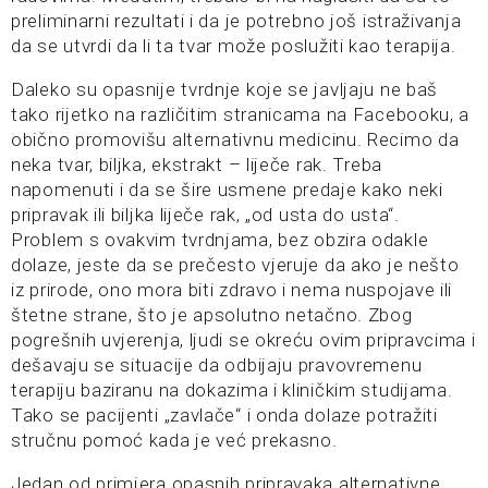
preliminarni rezultati i da je potrebno još istraživanja
da se utvrdi da li ta tvar može poslužiti kao terapija.
Daleko su opasnije tvrdnje koje se javljaju ne baš
tako rijetko na različitim stranicama na Facebooku, a
obično promovišu alternativnu medicinu. Recimo da
neka tvar, biljka, ekstrakt – liječe rak. Treba
napomenuti i da se šire usmene predaje kako neki
pripravak ili biljka liječe rak, „od usta do usta“.
Problem s ovakvim tvrdnjama, bez obzira odakle
dolaze, jeste da se prečesto vjeruje da ako je nešto
iz prirode, ono mora biti zdravo i nema nuspojave ili
štetne strane, što je apsolutno netačno. Zbog
pogrešnih uvjerenja, ljudi se okreću ovim pripravcima i
dešavaju se situacije da odbijaju pravovremenu
terapiju baziranu na dokazima i kliničkim studijama.
Tako se pacijenti „zavlače“ i onda dolaze potražiti
stručnu pomoć kada je već prekasno.
Jedan od primjera opasnih pripravaka alternativne