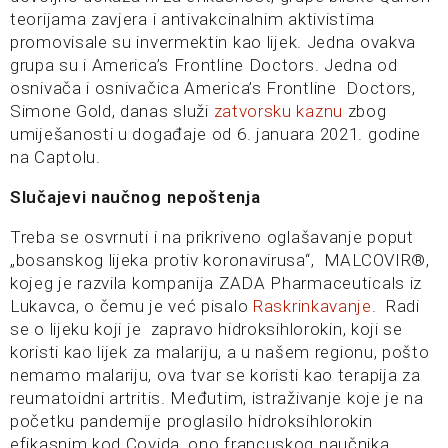
teorijama zavjera i antivakcinalnim aktivistima
promovisale su invermektin kao lijek. Jedna ovakva
grupa su i America’s Frontline Doctors. Jedna od
osnivača i osnivačica America’s Frontline Doctors,
Simone Gold, danas služi
zatvorsku kaznu
zbog
umiješanosti u događaje od 6. januara 2021. godine
na Captolu.
Slučajevi naučnog nepoštenja
Treba se osvrnuti i na prikriveno oglašavanje poput
„bosanskog lijeka protiv koronavirusa“, MALCOVIR®,
kojeg je razvila kompanija ZADA Pharmaceuticals iz
Lukavca, o čemu je već pisalo
Raskrinkavanje
. Radi
se o lijeku koji je zapravo hidroksihlorokin, koji se
koristi kao lijek za malariju, a u našem regionu, pošto
nemamo malariju, ova tvar se koristi kao terapija za
reumatoidni artritis. Međutim, istraživanje koje je na
početku pandemije proglasilo hidroksihlorokin
efikasnim kod Covida, ono francuskog naučnika