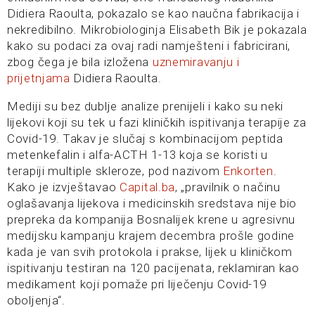
Didiera Raoulta, pokazalo se kao naučna fabrikacija i
nekredibilno. Mikrobiologinja Elisabeth Bik je pokazala
kako su podaci za ovaj radi namješteni i fabricirani,
zbog čega je bila izložena
uznemiravanju i
prijetnjama
Didiera Raoulta.
Mediji su bez dublje analize prenijeli i kako su neki
lijekovi koji su tek u fazi kliničkih ispitivanja terapije za
Covid-19. Takav je slučaj s kombinacijom peptida
metenkefalin i alfa-ACTH 1-13 koja se koristi u
terapiji multiple skleroze, pod nazivom
Enkorten
.
Kako je izvještavao
Capital.ba
, „pravilnik o načinu
oglašavanja lijekova i medicinskih sredstava nije bio
prepreka da kompanija Bosnalijek krene u agresivnu
medijsku kampanju krajem decembra prošle godine
kada je van svih protokola i prakse, lijek u kliničkom
ispitivanju testiran na 120 pacijenata, reklamiran kao
medikament koji pomaže pri liječenju Covid-19
oboljenja“.