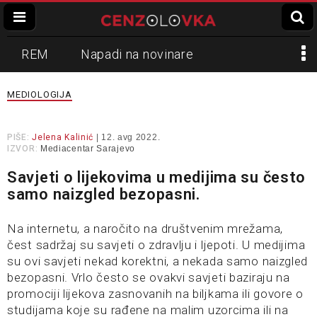
REM
Napadi na novinare
Zvučni top
Crna Gora
N1
MEDIOLOGIJA
Propaganda
Lokalni mediji
PIŠE:
Jelena Kalinić
| 12. avg 2022.
IZVOR:
Mediacentar Sarajevo
Informer
Slavko Ćuruvija
Savjeti o lijekovima u medijima su često
samo naizgled bezopasni.
Na internetu, a naročito na društvenim mrežama,
čest sadržaj su savjeti o zdravlju i ljepoti. U medijima
su ovi savjeti nekad korektni, a nekada samo naizgled
bezopasni. Vrlo često se ovakvi savjeti baziraju na
promociji lijekova zasnovanih na biljkama ili govore o
studijama koje su rađene na malim uzorcima ili na