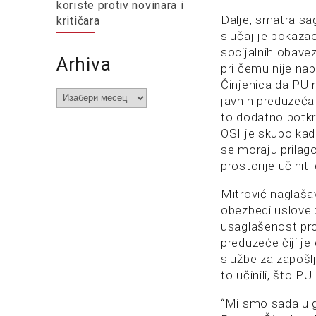
koriste protiv novinara i
Dalje, smatra sa
kritičara
slučaj je pokaza
socijalnih obavez
Arhiva
pri čemu nije nap
Činjenica da PU 
Arhiva
javnih preduzeća
to dodatno potkr
OSI je skupo kada
se moraju prilago
prostorije učinit
Mitrović naglaš
obezbedi uslove 
usaglašenost pro
preduzeće čiji je
službe za zapošl
to učinili, što PU
“Mi smo sada u gl