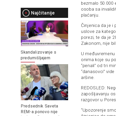
bezmalo 50.000 
osoba sa invalidi
Najčitanije
plaćanju.
Činjenica da je i
uslove za kategor
porezi, te da je
Zakonom, nije bil
Skandalizovanje s
U međuvremenu s
predumišljajem
onima koje su por
“penali” od tri mi
“danasovci” vide 
aršine.
REDOSLED: Negde 
zapošljavanju os
razgovor u Pores
Predsednik Saveta
“Upozorenje smo s
REM-a ponovo nije