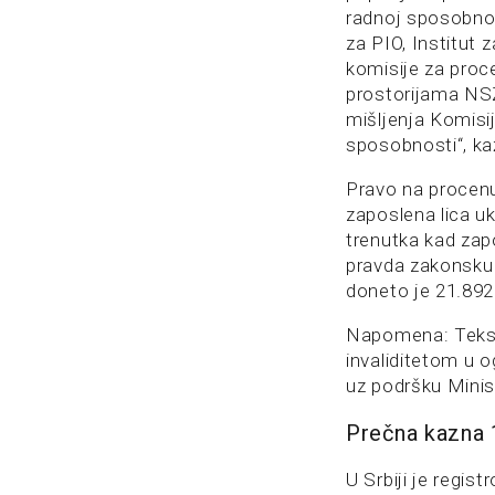
radnoj sposobnos
za PIO, Institut 
komisije za proc
prostorijama NSZ
mišljenja Komisi
sposobnosti“, ka
Pravo na procenu
zaposlena lica u
trenutka kad zap
pravda zakonsku 
doneto je 21.892
Napomena: Tekst 
invaliditetom u 
uz podršku Minist
Prečna kazna 1
U Srbiji je regi