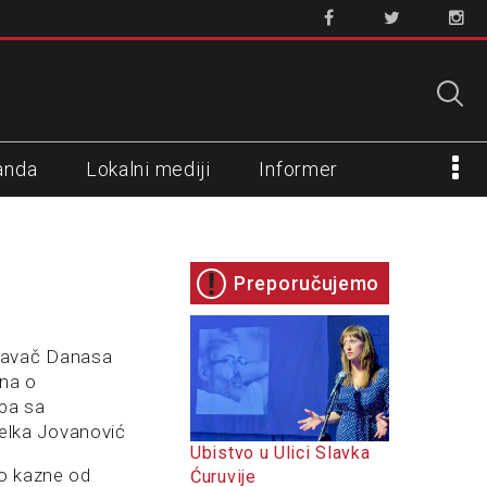
anda
Lokalni mediji
Informer
Preporučujemo
zdavač Danasa
ona o
ba sa
 Jelka Jovanović
Ubistvo u Ulici Slavka
eo kazne od
Ćuruvije