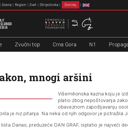
Scena
Region
Svet
Stripolovka
Doniraj
e
Zvučni top
Crna Gora
N1
Propag
akon, mnogi aršini
Višemilionska kazna koju je i
platio zbog nepoštovanja zak
obaveznom zapošljavanju oso
orila je niz pitanja. Na neka od njih odgovor je potražila
lista Danas, preduzeće DAN GRAF, isplatio je najveći d