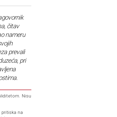
agovornik
, čitav
zao nameru
vojih
eza prevali
duzeća, pri
vljena
nostima.
liditetom. Nisu
 pritiska na