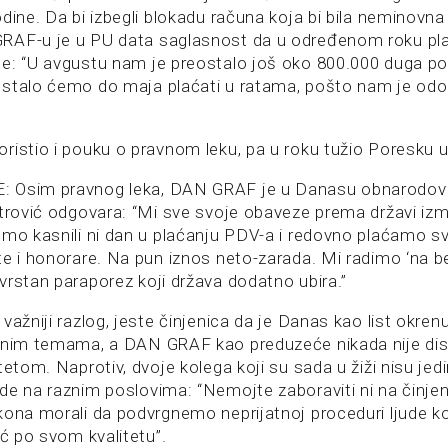
odine. Da bi izbegli blokadu računa koja bi bila neminovn
AF-u je u PU data saglasnost da u određenom roku plat
e: “U avgustu nam je preostalo još oko 800.000 duga po k
stalo ćemo do maja plaćati u ratama, pošto nam je odob
ristio i pouku o pravnom leku, pa u roku tužio Poresku 
 Osim pravnog leka, DAN GRAF je u Danasu obnarodovao
itrović odgovara: “Mi sve svoje obaveze prema državi iz
smo kasnili ni dan u plaćanju PDV-a i redovno plaćamo sv
te i honorare. Na pun iznos neto-zarada. Mi radimo ‘na be
vrstan paraporez koji država dodatno ubira.”
važniji razlog, jeste činjenica da je Danas kao list okre
lnim temama, a DAN GRAF kao preduzeće nikada nije dis
etom. Naprotiv, dvoje kolega koji su sada u žiži nisu jedini
de na raznim poslovima: “Nemojte zaboraviti ni na činje
ona morali da podvrgnemo neprijatnoj proceduri ljude koji
eć po svom kvalitetu”.