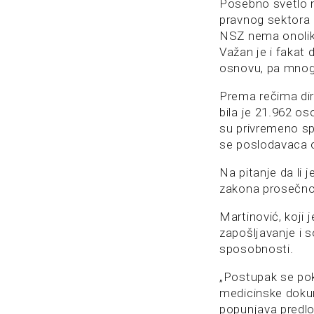
Posebno svetlo n
pravnog sektora U
NSZ nema onoliko
Važan je i fakat 
osnovu, pa mnogi
Prema rečima dir
bila je 21.962 os
su privremeno sp
se poslodavaca o
Na pitanje da li
zakona prosečno 
Martinović, koji 
zapošljavanje i s
sposobnosti.
„Postupak se pok
medicinske dokum
popunjava predlo