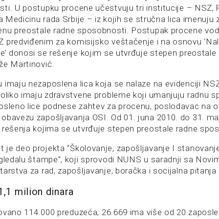
ti. U postupku procene učestvuju tri institucije – NSZ, 
za Medicinu rada Srbije – iz kojih se stručna lica imenuju
enu preostale radne sposobnosti. Postupak procene vod
 predviđenim za komisijsko veštačenje i na osnovu ‘Nal
je’ donosi se rešenje kojim se utvrđuje stepen preostale
že Martinović.
 imaju nezaposlena lica koja se nalaze na evidenciji NSZ
koliko imaju zdravstvene probleme koji umanjuju radnu 
osleno lice podnese zahtev za procenu, poslodavac na 
obavezu zapošljavanja OSI. Od 01. juna 2010. do 31. ma
 rešenja kojima se utvrđuje stepen preostale radne spo
je deo projekta “Školovanje, zapošljavanje I stanovanj
ogledalu štampe”, koji sprovodi NUNS u saradnji sa Nov
arstva za rad, zapošljavanje, boračka i socijalna pitanja
,1 milion dinara
strovano 114.000 preduzeća; 26.669 ima više od 20 zapos