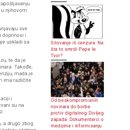
zapošljavanju
u u njihovom
punjavaju sve
 doprinosi i
je uskladi sa
Silovanje ili cenzura: Na
šta to smrdi Pepe le
Tvor?
u, te da je
dinara. Takođe,
menziju, mada je
 ima različite
ciji i
Od beskompromisnih
vani su na
novinara do borbe
I.
protiv digitalnog Divljeg
zapada: Dokumentarci o
a, a drugo zbog
medijima i informisanju