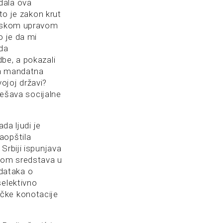
dala ova
to je zakon krut
oreskom upravom
o je da mi
 da
be, a pokazali
ka mandatna
ojoj državi?
rešava socijalne
da ljudi je
aopštila
Srbiji ispunjava
atom sredstava u
dataka o
selektivno
tičke konotacije