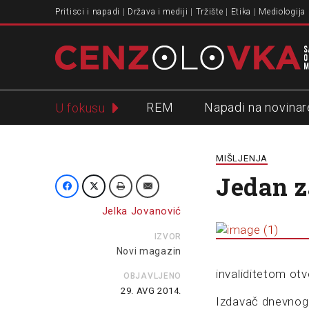
Pritisci i napadi
Država i mediji
Tržište
Etika
Mediologija
REM
Napadi na novinar
U fokusu
Slavko Ćuruvija
MIŠLJENJA
Jedan z
Jelka Jovanović
IZVOR
Novi magazin
invaliditetom otv
OBJAVLJENO
29. AVG 2014.
Izdavač dnevnog 