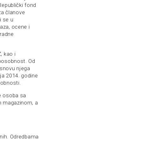
Republički fond
 za članove
i se u
aza, ocene i
 radne
, kao i
sposobnost. Od
osnovu njega
ja 2014. godine
sobnosti.
e osoba sa
im magazinom, a
lenih. Odredbama