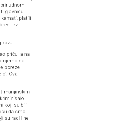
a prinudnom
i glavnicu
amati, platili
ren tzv.
upravu.
 priču, a na
mirujemo na
e poreze i
lo’. Ova
nut manjinskim
kriminisalo
 koji su bili
nicu da smo
 su radili ne