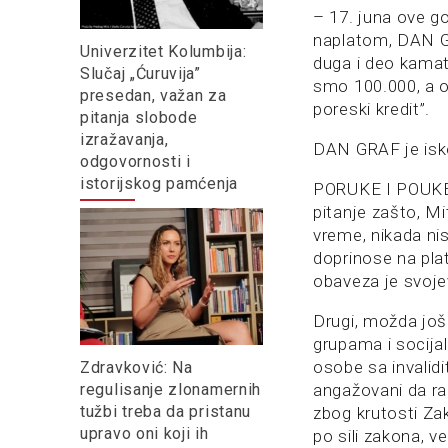
– 17. juna ove g
naplatom, DAN GR
Univerzitet Kolumbija:
duga i deo kamat
Slučaj „Ćuruvija”
smo 100.000, a o
presedan, važan za
poreski kredit”.
pitanja slobode
izražavanja,
DAN GRAF je isko
odgovornosti i
istorijskog pamćenja
PORUKE I POUKE:
pitanje zašto, M
vreme, nikada ni
doprinose na pla
obaveza je svoje
Drugi, možda još 
grupama i socija
osobe sa invalidit
Zdravković: Na
regulisanje zlonamernih
angažovani da ra
tužbi treba da pristanu
zbog krutosti Zak
upravo oni koji ih
po sili zakona, v