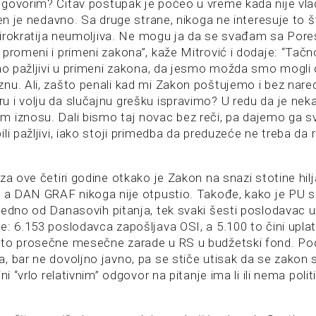
govorim? Čitav postupak je počeo u vreme kada nije vla
šen je nedavno. Sa druge strane, nikoga ne interesuje to š
a birokratija neumoljiva. Ne mogu ja da se svađam sa P
promeni i primeni zakona”, kaže Mitrović i dodaje: “Tačn
jno pažljivi u primeni zakona, da jesmo možda smo mogli
nu. Ali, zašto penali kad mi Zakon poštujemo i bez nared
 i volju da slučajnu grešku ispravimo? U redu da je ne
 iznosu. Dali bismo taj novac bez reči, pa dajemo ga sv
li pažljivi, iako stoji primedba da preduzeće ne treba da 
za ove četiri godine otkako je Zakon na snazi stotine hilja
, a DAN GRAF nikoga nije otpustio. Takođe, kako je PU s
edno od Danasovih pitanja, tek svaki šesti poslodavac u 
e: 6.153 poslodavca zapošljava OSI, a 5.100 to čini upl
sto prosečne mesečne zarade u RS u budžetski fond. Po
, bar ne dovoljno javno, pa se stiče utisak da se zakon 
ni “vrlo relativnim” odgovor na pitanje ima li ili nema poli