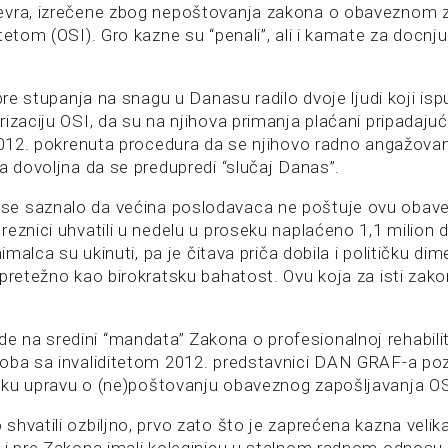
evra, izrečene zbog nepoštovanja zakona o obaveznom 
tetom (OSI). Gro kazne su “penali”, ali i kamate za docnj
 pre stupanja na snagu u Danasu radilo dvoje ljudi koji is
izaciju OSI, da su na njihova primanja plaćani pripadajući
 2012. pokrenuta procedura da se njihovo radno angažovan
a dovoljna da se predupredi “slučaj Danas”.
e saznalo da većina poslodavaca ne poštuje ovu obavez
eznici uhvatili u nedelu u proseku naplaćeno 1,1 milion 
nimalca su ukinuti, pa je čitava priča dobila i političku di
pretežno kao birokratsku bahatost. Ovu koja za isti zakon
na sredini “mandata” Zakona o profesionalnoj rehabilita
oba sa invaliditetom 2012. predstavnici DAN GRAF-a poz
ku upravu o (ne)poštovanju obaveznog zapošljavanja OS
hvatili ozbiljno, prvo zato što je zaprećena kazna velik