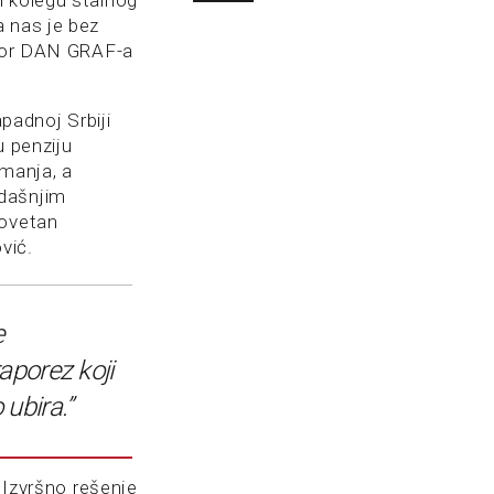
i kolegu stalnog
a nas je bez
ktor DAN GRAF-a
apadnoj Srbiji
u penziju
imanja, a
adašnjim
tovetan
vić.
e
aporez koji
ubira.”
a Izvršno rešenje