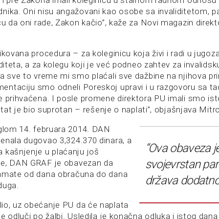
 i pre Zakona imali koleginicu u stalnom radnom odnosu 
nika. Oni nisu angažovani kao osobe sa invaliditetom, p
icu da oni rade, Zakon kačio”, kaže za Novi magazin dire
ikovana procedura – za koleginicu koja živi i radi u jugoz
iditeta, a za kolegu koji je već podneo zahtev za invalidsk
Za sve to vreme mi smo plaćali sve dažbine na njihova pr
ntaciju smo odneli Poreskoj upravi i u razgovoru sa t
e prihvaćena. I posle promene direktora PU imali smo is
ultat je bio suprotan – rešenje o naplati”, objašnjava Mitro
iglom 14. februara 2014. DAN
enala dugovao 3,324.370 dinara, a
“Ova obaveza j
 kašnjenje u plaćanju još
svojevrstan par
đe, DAN GRAF je obavezan da
kamate od dana obračuna do dana
država dodatno 
duga.
io, uz obećanje PU da će naplata
e odluči po žalbi. Usledila je konačna odluka i istog dan