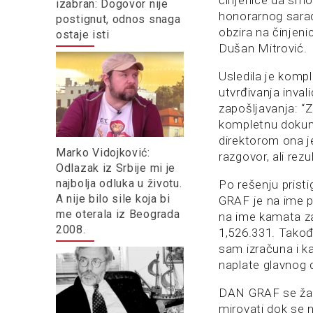
činjenice da smo
izabran: Dogovor nije
honorarnog sarad
postignut, odnos snaga
obzira na činjen
ostaje isti
Dušan Mitrović.
Usledila je kompl
utvrđivanja inval
zapošljavanja: “
kompletnu dokume
direktorom ona j
Marko Vidojković:
razgovor, ali rez
Odlazak iz Srbije mi je
najbolja odluka u životu.
Po rešenju prist
A nije bilo sile koja bi
GRAF je na ime p
me oterala iz Beograda
na ime kamata za
2008.
1,526.331. Tako
sam izračuna i 
naplate glavnog 
DAN GRAF se žal
mirovati dok se n