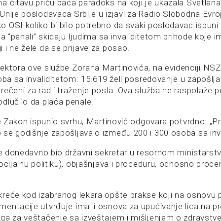
a čitavu priču baca paradoks na koji je ukazala Svetlana
nije poslodavaca Srbije u izjavi za Radio Slobodna Evrop
 OSI koliko bi bilo potrebno da svaki poslodavac ispuni
da “penali” skidaju ljudima sa invaliditetom prihode koje 
 i ne žele da se prijave za posao.
ektora ove službe Zorana Martinovića, na evidenciji NSZ 
oba sa invaliditetom: 15.619 želi posredovanje u zapošljav
rečeni za rad i traženje posla. Ova služba ne raspolaže 
dlučilo da plaća penale.
 je Zakon ispunio svrhu, Martinović odgovara potvrdno: „
se godišnje zapošljavalo između 200 i 300 osoba sa inva
je donedavno bio državni sekretar u resornom ministarstv
ocijalnu politiku), objašnjava i proceduru, odnosno proc
reće kod izabranog lekara opšte prakse koji na osnovu
entacije utvrđuje ima li osnova za upućivanje lica na pr
ga za veštačenje sa izveštajem i mišljenjem o zdravstv