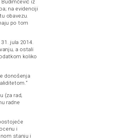
 Budimčević iz
a; na evidenciji
 tu obavezu.
imaju po tom
31. jula 2014.
anju, a ostali
podatkom koliko
Pre donošenja
liditetom.“
u (za rad,
enu radne
 postojeće
ocenu i
enom stanju i