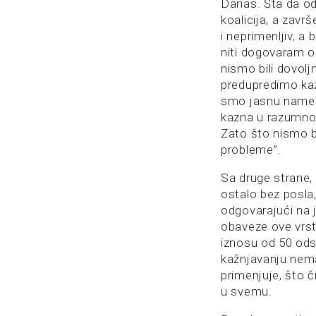
Danas. Šta da od
koalicija, a zavr
i neprimenljiv, 
niti dogovaram o 
nismo bili dovol
predupredimo kaz
smo jasnu nameru
kazna u razumnom
Zato što nismo bi
probleme”.
Sa druge strane, 
ostalo bez posla
odgovarajući na j
obaveze ove vrst
iznosu od 50 od
kažnjavanju nema
primenjuje, što či
u svemu.