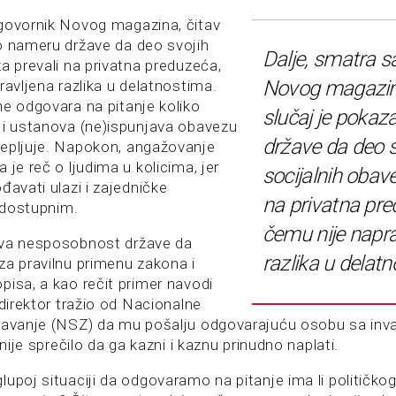
govornik Novog magazina, čitav
o nameru države da deo svojih
Dalje, smatra s
a prevali na privatna preduzeća,
Novog magazina
ravljena razlika u delatnostima.
ne odgovara na pitanje koliko
slučaj je poka
 i ustanova (ne)ispunjava obavezu
države da deo s
epljuje. Napokon, angažovanje
 je reč o ljudima u kolicima, jer
socijalnih obav
đavati ulazi i zajedničke
na privatna pre
i dostupnim.
čemu nije napra
ava nesposobnost države da
razlika u delat
za pravilnu primenu zakona i
pisa, a kao rečit primer navodi
 direktor tražio od Nacionalne
javanje (NSZ) da mu pošalju odgovarajuću osobu sa inva
 nije sprečilo da ga kazni i kaznu prinudno naplati.
upoj situaciji da odgovaramo na pitanje ima li političkog