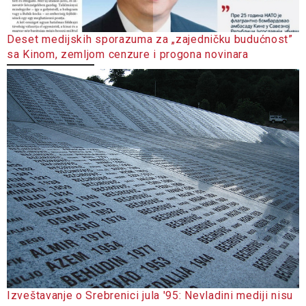
Deset medijskih sporazuma za „zajedničku budućnost”
sa Kinom, zemljom cenzure i progona novinara
Izveštavanje o Srebrenici jula '95: Nevladini mediji nisu