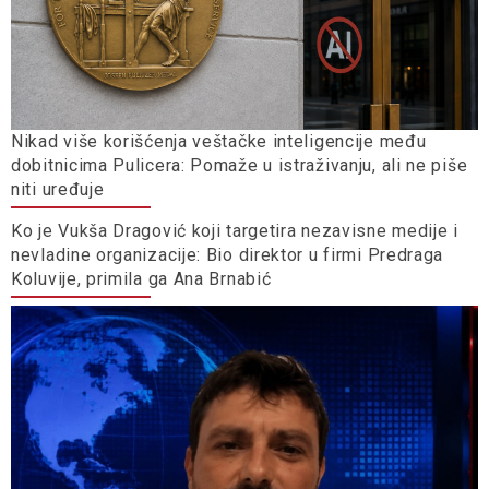
Nikad više korišćenja veštačke inteligencije među
dobitnicima Pulicera: Pomaže u istraživanju, ali ne piše
niti uređuje
Ko je Vukša Dragović koji targetira nezavisne medije i
nevladine organizacije: Bio direktor u firmi Predraga
Koluvije, primila ga Ana Brnabić