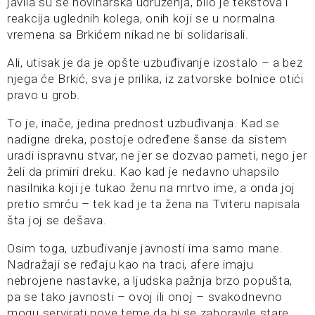
javila su se novinarska udruženja, bilo je tekstova i
reakcija uglednih kolega, onih koji se u normalna
vremena sa Brkićem nikad ne bi solidarisali.
Ali, utisak je da je opšte uzbuđivanje izostalo – a bez
njega će Brkić, sva je prilika, iz zatvorske bolnice otići
pravo u grob.
To je, inače, jedina prednost uzbuđivanja. Kad se
nadigne dreka, postoje određene šanse da sistem
uradi ispravnu stvar, ne jer se dozvao pameti, nego jer
želi da primiri dreku. Kao kad je nedavno uhapsilo
nasilnika koji je tukao ženu na mrtvo ime, a onda joj
pretio smrću – tek kad je ta žena na Tviteru napisala
šta joj se dešava.
Osim toga, uzbuđivanje javnosti ima samo mane.
Nadražaji se ređaju kao na traci, afere imaju
nebrojene nastavke, a ljudska pažnja brzo popušta,
pa se tako javnosti – ovoj ili onoj – svakodnevno
mogu servirati nove teme da bi se zaboravile stare.