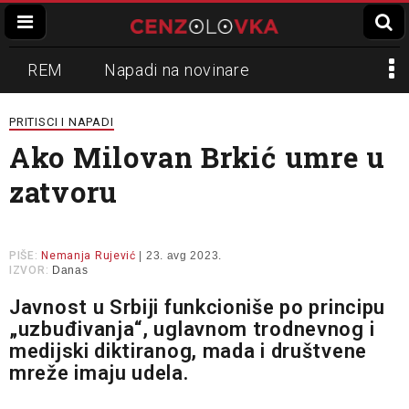
REM
Napadi na novinare
Zvučni top
Crna Gora
N1
PRITISCI I NAPADI
Ako Milovan Brkić umre u
Propaganda
Lokalni mediji
zatvoru
Informer
Slavko Ćuruvija
PIŠE:
Nemanja Rujević
| 23. avg 2023.
IZVOR:
Danas
Javnost u Srbiji funkcioniše po principu
„uzbuđivanja“, uglavnom trodnevnog i
medijski diktiranog, mada i društvene
mreže imaju udela.