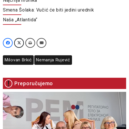
Najcrnja hronika
Smena Šolaka: Vučić će biti jedini urednik
Naša „Atlantida“
Milovan Brkić
Nemanja Rujević
Preporučujemo