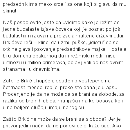
predsednik ima meko srce i za one koji bi glavu da mu
skinu!
Naš posao ovde jeste da uvidimo kako je režim od
jedne budalaste izjave čoveka koji je poznat po još
budalastijim izjavama proizvela maltene državni udar.
Brkićeve reči – klinci da uzmu puške, „idiotu“ da se
otkine glava i psovanje predsednikove majke – ostale
bi u domenu opskurnog da ih režimski mediji nisu
umnožili u milion primeraka, objavljivali po naslovnim
stranama i u dnevnicima.
Zato je Brkić uhapšen, osuđen prvostepeno na
četrnaest meseci robije, preko sto dana je u apsu.
Procenjeno je da ne može da se brani sa slobode, za
razliku od brojnih ubica, mafijaša i narko-bosova koji
u najboljem slučaju imaju nanogicu.
Zašto Brkić ne može da se brani sa slobode? Jer je
pritvor jedini način da ne ponovi delo, kaže sud. Ako