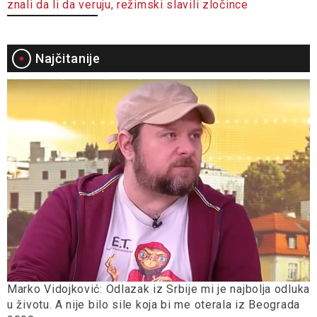
znali da li da veruju, režimski slavili zločince
Najčitanije
Marko Vidojković: Odlazak iz Srbije mi je najbolja odluka
u životu. A nije bilo sile koja bi me oterala iz Beograda