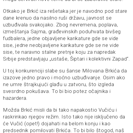
Otkako je Brkić iza rešetaka jer je navodno pod stare
dane krenuo da nasilno ruši državu, javnost se
uzbuđivala svakojako. Zbog nevremena, poplava,
izmeštanja Sajma, građevinskih poduhvata bivšeg
fudbalera, jedne objavljene karikature gde se vide
sise, jedne neobjavljene karikature gde se ne vide
sise, te naravno stalne pretnje koju za napredak
Srbije predstavljaju „ustaše, Šiptari i kolektivni Zapad“.
U toj konkurenciji slabe su šanse Milovana Brkića da
izazove jedno pravo i moćno uzbuđivanje. Osim ako
ne umre štrajkujući glađu u zatvoru, što izgleda
svesrdno pokušava. To bi bio potez očajnika i
hazardera.
Možda Brkić misli da bi tako napakostio Vučiću i
raskrinkao njegov režim. Isto tako nije isključeno da
će Vučić (opet!) dojahati na belom konju i kao
predsednik pomilovati Brkića. To bi bilo štogod, naš