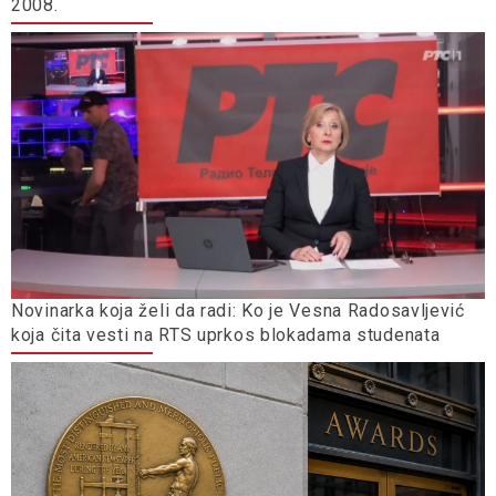
2008.
Novinarka koja želi da radi: Ko je Vesna Radosavljević
koja čita vesti na RTS uprkos blokadama studenata