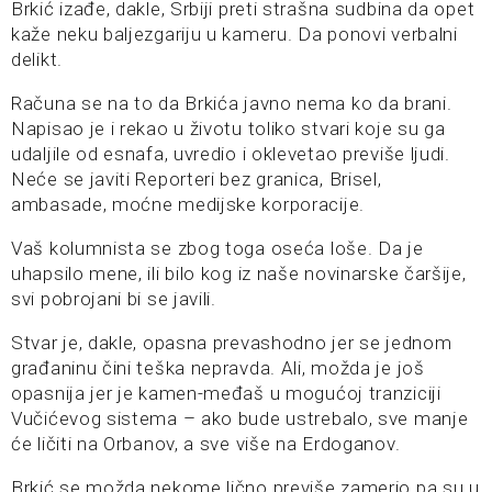
Brkić izađe, dakle, Srbiji preti strašna sudbina da opet
kaže neku baljezgariju u kameru. Da ponovi verbalni
delikt.
Računa se na to da Brkića javno nema ko da brani.
Napisao je i rekao u životu toliko stvari koje su ga
udaljile od esnafa, uvredio i oklevetao previše ljudi.
Neće se javiti Reporteri bez granica, Brisel,
ambasade, moćne medijske korporacije.
Vaš kolumnista se zbog toga oseća loše. Da je
uhapsilo mene, ili bilo kog iz naše novinarske čaršije,
svi pobrojani bi se javili.
Stvar je, dakle, opasna prevashodno jer se jednom
građaninu čini teška nepravda. Ali, možda je još
opasnija jer je kamen-međaš u mogućoj tranziciji
Vučićevog sistema – ako bude ustrebalo, sve manje
će ličiti na Orbanov, a sve više na Erdoganov.
Brkić se možda nekome lično previše zamerio pa su u