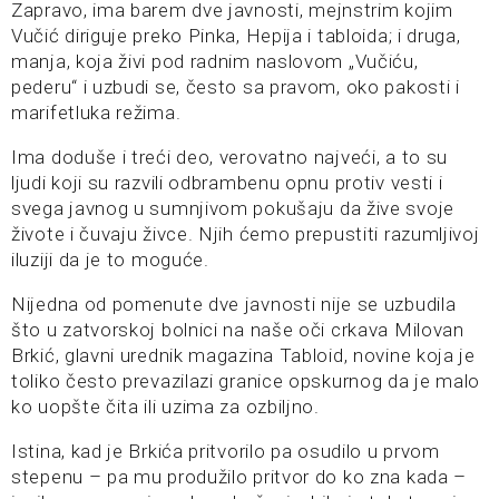
Zapravo, ima barem dve javnosti, mejnstrim kojim
Vučić diriguje preko Pinka, Hepija i tabloida; i druga,
manja, koja živi pod radnim naslovom „Vučiću,
pederu“ i uzbudi se, često sa pravom, oko pakosti i
marifetluka režima.
Ima doduše i treći deo, verovatno najveći, a to su
ljudi koji su razvili odbrambenu opnu protiv vesti i
svega javnog u sumnjivom pokušaju da žive svoje
živote i čuvaju živce. Njih ćemo prepustiti razumljivoj
iluziji da je to moguće.
Nijedna od pomenute dve javnosti nije se uzbudila
što u zatvorskoj bolnici na naše oči crkava Milovan
Brkić, glavni urednik magazina Tabloid, novine koja je
toliko često prevazilazi granice opskurnog da je malo
ko uopšte čita ili uzima za ozbiljno.
Istina, kad je Brkića pritvorilo pa osudilo u prvom
stepenu – pa mu produžilo pritvor do ko zna kada –