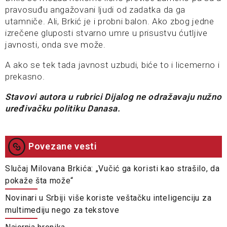
pravosuđu angažovani ljudi od zadatka da ga
utamniče. Ali, Brkić je i probni balon. Ako zbog jedne
izrečene gluposti stvarno umre u prisustvu ćutljive
javnosti, onda sve može.
A ako se tek tada javnost uzbudi, biće to i licemerno i
prekasno.
Stavovi autora u rubrici Dijalog ne odražavaju nužno
uređivačku politiku Danasa.
Povezane vesti
Slučaj Milovana Brkića: „Vučić ga koristi kao strašilo, da
pokaže šta može“
Novinari u Srbiji više koriste veštačku inteligenciju za
multimediju nego za tekstove