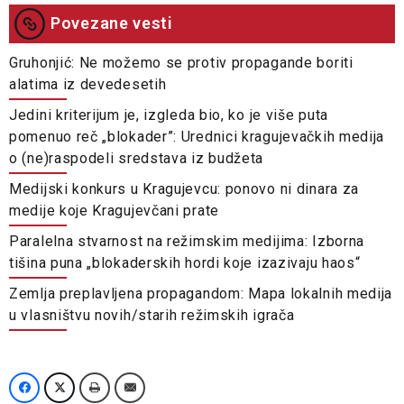
Povezane vesti
Gruhonjić: Ne možemo se protiv propagande boriti
alatima iz devedesetih
Jedini kriterijum je, izgleda bio, ko je više puta
pomenuo reč „blokader”: Urednici kragujevačkih medija
o (ne)raspodeli sredstava iz budžeta
Medijski konkurs u Kragujevcu: ponovo ni dinara za
medije koje Kragujevčani prate
Paralelna stvarnost na režimskim medijima: Izborna
tišina puna „blokaderskih hordi koje izazivaju haos“
Zemlja preplavljena propagandom: Mapa lokalnih medija
u vlasništvu novih/starih režimskih igrača