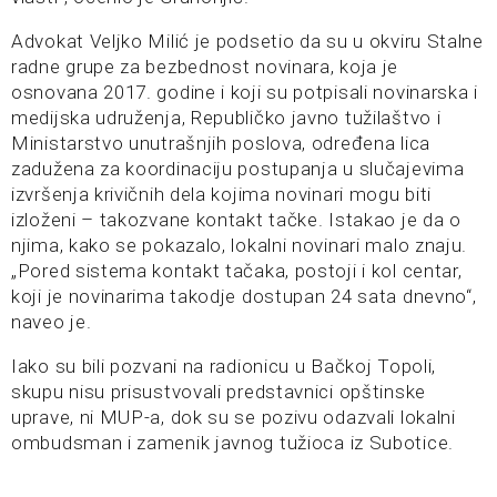
Advokat Veljko Milić je podsetio da su u okviru Stalne
radne grupe za bezbednost novinara, koja je
osnovana 2017. godine i koji su potpisali novinarska i
medijska udruženja, Republičko javno tužilaštvo i
Ministarstvo unutrašnjih poslova, određena lica
zadužena za koordinaciju postupanja u slučajevima
izvršenja krivičnih dela kojima novinari mogu biti
izloženi – takozvane kontakt tačke. Istakao je da o
njima, kako se pokazalo, lokalni novinari malo znaju.
„Pored sistema kontakt tačaka, postoji i kol centar,
koji je novinarima takodje dostupan 24 sata dnevno“,
naveo je.
Iako su bili pozvani na radionicu u Bačkoj Topoli,
skupu nisu prisustvovali predstavnici opštinske
uprave, ni MUP-a, dok su se pozivu odazvali lokalni
ombudsman i zamenik javnog tužioca iz Subotice.