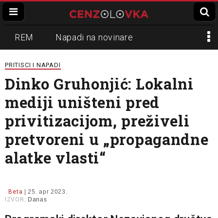
REM
Napadi na novinare
Zvučni top
Crna Gora
N1
PRITISCI I NAPADI
Dinko Gruhonjić: Lokalni
Propaganda
Lokalni mediji
mediji uništeni pred
Informer
Slavko Ćuruvija
privitizacijom, preživeli
pretvoreni u „propagandne
alatke vlasti“
:
Beta
| 25. apr 2023.
IZVOR:
Danas