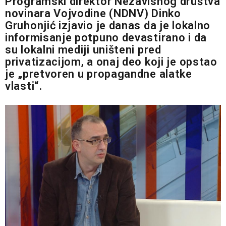
Programski direktor Nezavisnog društva
novinara Vojvodine (NDNV) Dinko
Gruhonjić izjavio je danas da je lokalno
informisanje potpuno devastirano i da
su lokalni mediji uništeni pred
privatizacijom, a onaj deo koji je opstao
je „pretvoren u propagandne alatke
vlasti“.