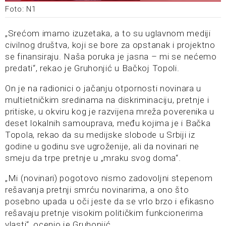
Foto: N1
„Srećom imamo izuzetaka, a to su uglavnom mediji
civilnog društva, koji se bore za opstanak i projektno
se finansiraju. Naša poruka je jasna – mi se nećemo
predati“, rekao je Gruhonjić u Bačkoj Topoli.
On je na radionici o jačanju otpornosti novinara u
multietničkim sredinama na diskriminaciju, pretnje i
pritiske, u okviru kog je razvijena mreža poverenika u
deset lokalnih samouprava, među kojima je i Bačka
Topola, rekao da su medijske slobode u Srbiji iz
godine u godinu sve ugroženije, ali da novinari ne
smeju da trpe pretnje u „mraku svog doma“.
„Mi (novinari) pogotovo nismo zadovoljni stepenom
rešavanja pretnji smrću novinarima, a ono što
posebno upada u oči jeste da se vrlo brzo i efikasno
rešavaju pretnje visokim političkim funkcionerima
vlasti“, ocenio je Gruhonjić.