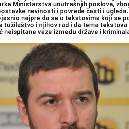
arka Ministarstva unutrašnjih poslova, zb
ostavke nevinosti i povrede časti i ugleda.
bjasnio najpre da se u tekstovima koji se p
je tužilaštvo i njihov rad i da tema tekstova 
eć neispitane veze između države i kriminal