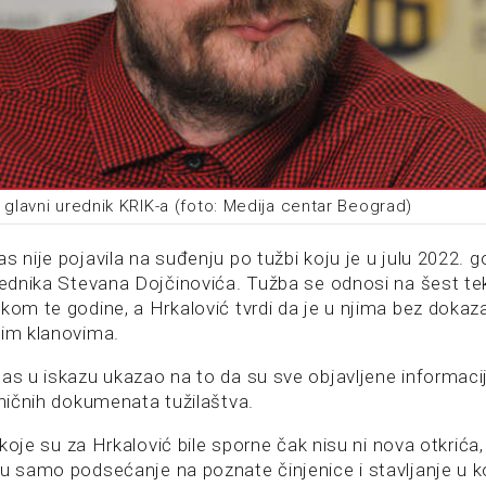
 glavni urednik KRIK-a (foto: Medija centar Beograd)
s nije pojavila na suđenju po tužbi koju je u julu 2022. 
urednika Stevana Dojčinovića. Tužba se odnosi na šest t
tkom te godine, a Hrkalović tvrdi da je u njima bez doka
nim klanovima.
nas u iskazu ukazao na to da su sve objavljene informac
aničnih dokumenata tužilaštva.
i koje su za Hrkalović bile sporne čak nisu ni nova otkrića,
su samo podsećanje na poznate činjenice i stavljanje u 