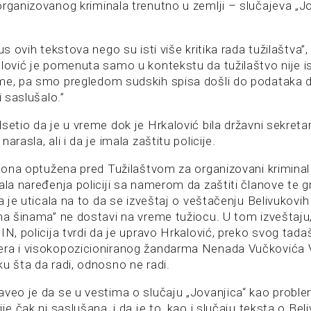
rganizovanog kriminala trenutno u zemlji – slučajeva „Jov
us ovih tekstova nego su isti više kritika rada tužilaštva”,
lović je pomenuta samo u kontekstu da tužilaštvo nije is
me, pa smo pregledom sudskih spisa došli do podataka da
i saslušalo.”
dsetio da je u vreme dok je Hrkalović bila državni sekret
arasla, ali i da je imala zaštitu policije.
je ona optužena pred Tužilaštvom za organizovani krimina
ala naređenja policiji sa namerom da zaštiti članove te 
da je uticala na to da se izveštaj o veštačenju Belivukovih
na šinama” ne dostavi na vreme tužiocu. U tom izveštaju, 
IN, policija tvrdi da je upravo Hrkalović, preko svog tada
era i visokopozicioniranog žandarma Nenada Vučkovića 
u šta da radi, odnosno ne radi.
aveo je da se u vestima o slučaju „Jovanjica“ kao proble
ije čak ni saslušana, i da je to, kao i slučaju teksta o Be