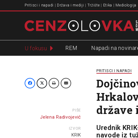
Pritisci i napadi
Država i mediji
Tržište
Etika
Mediologija
REM
Napadi na novinar
U fokusu
Slavko Ćuruvija
PRITISCI I NAPADI
Dojčino
Hrkalov
države 
PIŠE
Jelena Radivojević
Urednik KRIK
IZVOR
navode iz tuž
KRIK