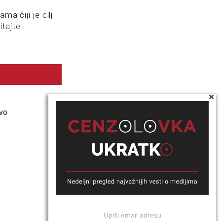
a čiji je cilj
itajte
tvo