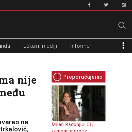
anda
Lokalni mediji
Informer
ma nije
Preporučujemo
zmeđu
ovarao na
Milan Radonjić: Cilj
Hrkalović,
kampanje protiv