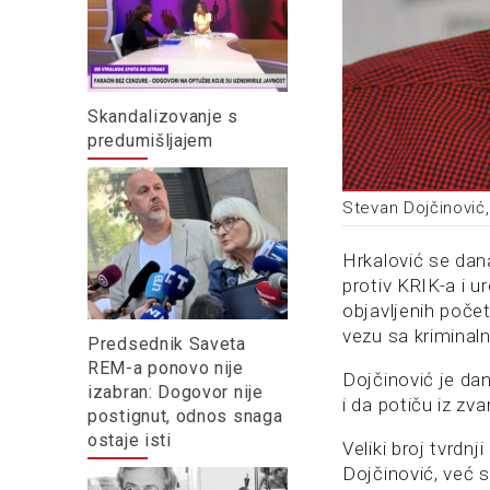
Skandalizovanje s
predumišljajem
Stevan Dojčinović,
Hrkalović se dana
protiv KRIK-a i 
objavljenih poče
vezu sa kriminal
Predsednik Saveta
REM-a ponovo nije
Dojčinović je da
izabran: Dogovor nije
i da potiču iz zv
postignut, odnos snaga
ostaje isti
Veliki broj tvrdnj
Dojčinović, već 