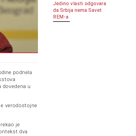
Jedino vlasti odgovara
da Srbija nema Savet
REM-a
godine podnela
ekstova
za dovedena u
ije verodostojne
 rekao je
kontekst dva