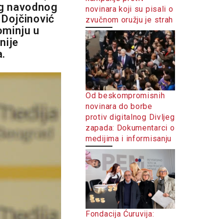
og navodnog
novinara koji su pisali o
 Dojčinović
zvučnom oružju je strah
ominju u
nije
a.
Od beskompromisnih
novinara do borbe
protiv digitalnog Divljeg
zapada: Dokumentarci o
medijima i informisanju
Fondacija Ćuruvija: