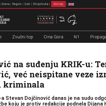
Scena
Region
Svet
Stripolovka
Doniraj
e
Zvučni top
Crna Gora
N1
Propag
vić na suđenju KRIK-u: Te
ić, već neispitane veze i
i kriminala
-a Stevan Dojčinović danas je na sudu odg
be koju je protiv redakcije podnela Dijana 