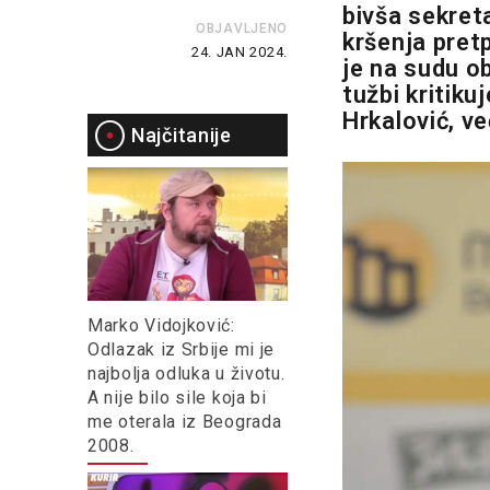
bivša sekret
OBJAVLJENO
kršenja pretp
24. JAN 2024.
je na sudu o
tužbi kritiku
Hrkalović, v
Najčitanije
Marko Vidojković:
Odlazak iz Srbije mi je
najbolja odluka u životu.
A nije bilo sile koja bi
me oterala iz Beograda
2008.