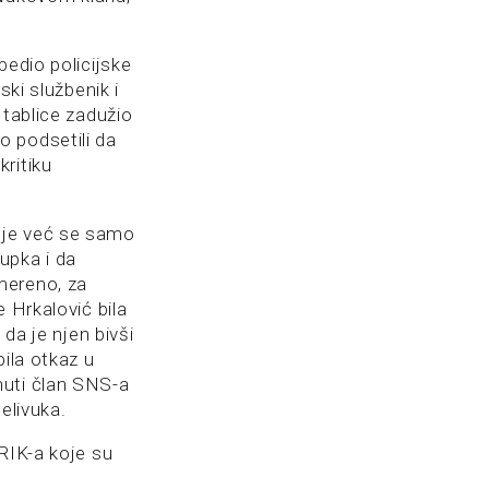
bedio policijske
ski službenik i
 tablice zadužio
o podsetili da
ritiku
uje već se samo
tupka i da
mereno, za
 Hrkalović bila
da je njen bivši
ila otkaz u
nuti član SNS-a
elivuka.
RIK-a koje su