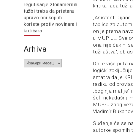
regulisanje zlonamernih
kritika rada tužil
tužbi treba da pristanu
„Asistent Dijane 
upravo oni koji ih
tablice za automo
koriste protiv novinara i
kritičara
on je prema navod
u MUP-u… Sve ove
ona nije čak ni 
Arhiva
tužilaštva“, obja
Arhiva
On je više puta 
logički zaključuj
smatra da je KRI
razliku od provla
„boginja mafije“ 
šef, nekadašnji m
MUP-u zbog veza 
Vladimir Đukanovi
Suđenje će se na
autorke spornih 