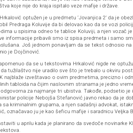
aštva koje nije do kraja ispitalo veze mafije i države.
Hrkalović optužen je u predmetu ‘Jovanjica 2’ da je obez
bil Predraga Koluvije da bi delovao kao da se vozi policij
ima u spisima odneo te tablice Koluviji, a njen vozač je
 informacije pribavili smo iz spisa predmeta i samo sm
saslušana. Još jednom ponavljam da se tekst odnosio na k
snio je Dojčinović.
napomenuo da se u tekstovima Hrkalović nigde ne optuž
e da tužilaštvo nije uradilo sve što je trebalo u okviru pos
K najblaže izveštavao o ovim predmetima, precizno i od
dinih tabloida na čijim naslovnim stranama je jedno vreme
i odgovorna za najmanje tri ubistva. Takođe, podsetio je i 
inistar policije Nebojša Stefanović javno rekao da je dob
sa kriminalnim grupama, a njen sadašnji advokat, istak
ć, označavao ju je kao šeficu mafije i saradnicu Veljka B
staviti u aprilu kada je planirano da svedoče novinarke K
tekstova.