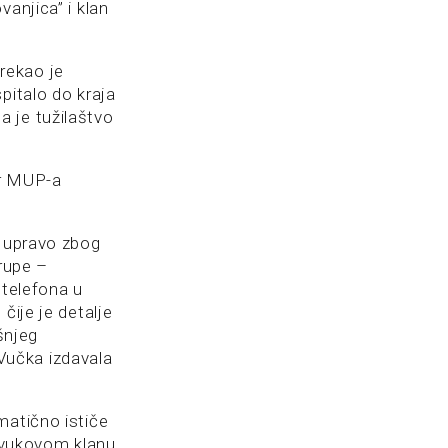
anjica” i klan
 rekao je
pitalo do kraja
 je tužilaštvo
ar MUP-a
l upravo zbog
grupe –
 telefona u
čije je detalje
šnjeg
Vučka izdavala
matično ističe
livukovom klanu,