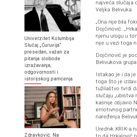
najveća slučaja o
Veljka Belivuka.
„Ona nije bila fok
Dojčinović. „Hrka
njenu ulogu u to
Univerzitet Kolumbija:
nije u vezi toga n
Slučaj „Ćuruvija”
presedan, važan za
Dojčinović je po
pitanja slobode
Belivukova grupa n
izražavanja,
odgovornosti i
Istakao je i da 
istorijskog pamćenja
toga što je izdav
tužilaštvo tvrdi 
slučaju „ubistva 
kasnije objavio N
emotivnog partn
naređenja Belivuk
Urednik KRIK-a n
Zdravković: Na
to da Hrkalović n