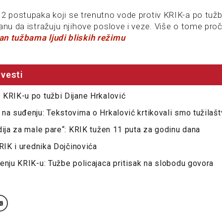
2 postupaka koji se trenutno vode protiv KRIK-a po tužbam
anu da istražuju njihove poslove i veze. Više o tome proč
an tužbama ljudi bliskih režimu
vesti
KRIK-u po tužbi Dijane Hrkalović
na suđenju: Tekstovima o Hrkalović krtikovali smo tužilaš
dija za male pare“: KRIK tužen 11 puta za godinu dana
KRIK i urednika Dojčinovića
enju KRIK-u: Tužbe policajaca pritisak na slobodu govora