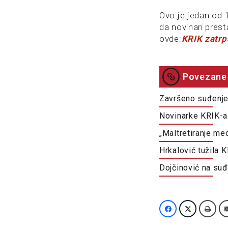
Ovo je jedan od 1
da novinari prest
ovde:
KRIK zatrp
Povezane 
Završeno suđenje 
Novinarke KRIK-a 
„Maltretiranje me
Hrkalović tužila 
Dojčinović na suđ