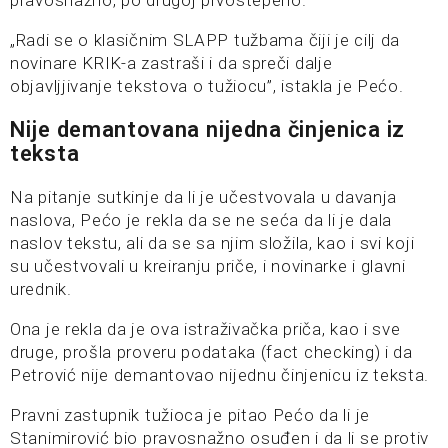
pravosnažno, po drugoj prvostepeno.
„Radi se o klasičnim SLAPP tužbama čiji je cilj da
novinare KRIK-a zastraši i da spreči dalje
objavljjivanje tekstova o tužiocu”, istakla je Pećo.
Nije demantovana nijedna činjenica iz
teksta
Na pitanje sutkinje da li je učestvovala u davanja
naslova, Pećo je rekla da se ne seća da li je dala
naslov tekstu, ali da se sa njim složila, kao i svi koji
su učestvovali u kreiranju priče, i novinarke i glavni
urednik.
Ona je rekla da je ova istraživačka priča, kao i sve
druge, prošla proveru podataka (fact checking) i da
Petrović nije demantovao nijednu činjenicu iz teksta.
Pravni zastupnik tužioca je pitao Pećo da li je
Stanimirović bio pravosnažno osuđen i da li se protiv