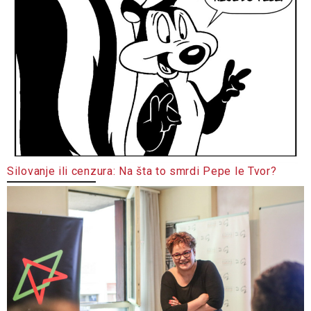
Silovanje ili cenzura: Na šta to smrdi Pepe le Tvor?