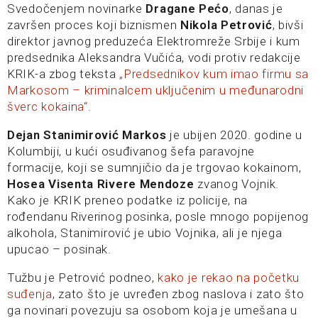
Svedočenjem novinarke
Dragane Pećo
, danas je
završen proces koji biznismen
Nikola Petrović
, bivši
direktor javnog preduzeća Elektromreže Srbije i kum
predsednika Aleksandra Vučića, vodi protiv redakcije
KRIK-a zbog teksta
„Predsednikov kum imao firmu sa
Markosom – kriminalcem uključenim u međunarodni
šverc kokaina“
.
Dejan Stanimirović Markos
je ubijen 2020. godine u
Kolumbiji, u kući osuđivanog šefa paravojne
formacije, koji se sumnjičio da je trgovao kokainom,
Hosea Visenta Rivere Mendoze
zvanog Vojnik.
Kako je KRIK preneo podatke iz policije, na
rođendanu Riverinog posinka, posle mnogo popijenog
alkohola, Stanimirović je ubio Vojnika, ali je njega
upucao – posinak.
Tužbu je Petrović podneo,
kako je rekao na početku
suđenja
, zato što je uvređen zbog naslova i zato što
ga novinari povezuju sa osobom koja je umešana u