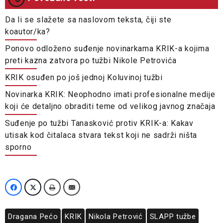
Da li se slažete sa naslovom teksta, čiji ste
koautor/ka?
Ponovo odloženo suđenje novinarkama KRIK-a kojima
preti kazna zatvora po tužbi Nikole Petrovića
KRIK osuđen po još jednoj Koluvinoj tužbi
Novinarka KRIK: Neophodno imati profesionalne medije
koji će detaljno obraditi teme od velikog javnog značaja
Suđenje po tužbi Tanasković protiv KRIK-a: Kakav
utisak kod čitalaca stvara tekst koji ne sadrži ništa
sporno
Dragana Pećo
KRIK
Nikola Petrović
SLAPP tužbe