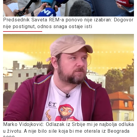
Predsednik Saveta REM-a ponovo nije izabran: Dogovor
nije postignut, odnos snaga ostaje isti
Marko Vidojković: Odlazak iz Srbije mi je najbolja odluka
u životu. A nije bilo sile koja bi me oterala iz Beograda