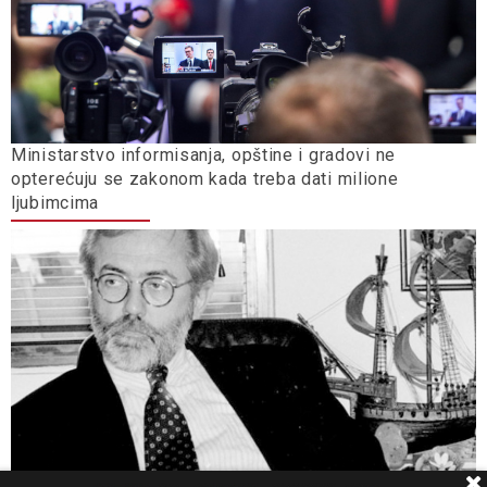
Ministarstvo informisanja, opštine i gradovi ne
opterećuju se zakonom kada treba dati milione
ljubimcima