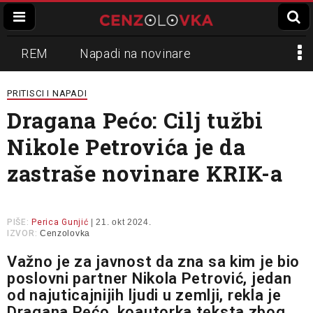
REM
Napadi na novinare
Zvučni top
Crna Gora
N1
PRITISCI I NAPADI
Dragana Pećo: Cilj tužbi
Propaganda
Lokalni mediji
Nikole Petrovića je da
Informer
Slavko Ćuruvija
zastraše novinare KRIK-a
PIŠE:
Perica Gunjić
| 21. okt 2024.
IZVOR:
Cenzolovka
Važno je za javnost da zna sa kim je bio
poslovni partner Nikola Petrović, jedan
od najuticajnijih ljudi u zemlji, rekla je
Dragana Pećo, koautorka teksta zbog