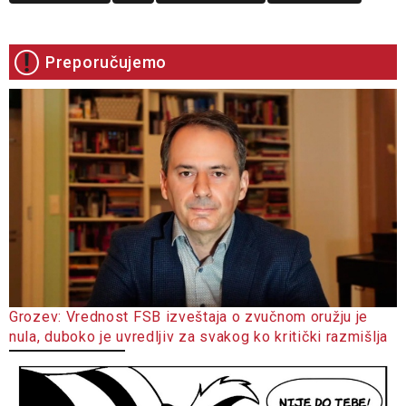
Preporučujemo
Grozev: Vrednost FSB izveštaja o zvučnom oružju je
nula, duboko je uvredljiv za svakog ko kritički razmišlja