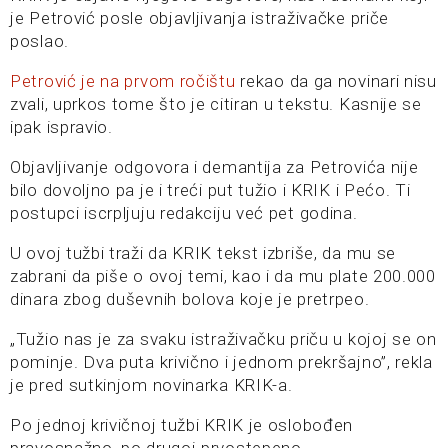
je Petrović posle objavljivanja istraživačke priče
poslao.
Petrović je na prvom ročištu
rekao da ga novinari nisu
zvali, uprkos tome što je citiran u tekstu. Kasnije se
ipak ispravio.
Objavljivanje odgovora i demantija za Petrovića nije
bilo dovoljno pa je i treći put tužio i KRIK i Pećo. Ti
postupci iscrpljuju redakciju već pet godina.
U ovoj tužbi traži da KRIK tekst izbriše, da mu se
zabrani da piše o ovoj temi, kao i da mu plate 200.000
dinara zbog duševnih bolova koje je pretrpeo.
„Tužio nas je za svaku istraživačku priču u kojoj se on
pominje. Dva puta krivično i jednom prekršajno”, rekla
je pred sutkinjom novinarka KRIK-a.
Po jednoj krivičnoj tužbi KRIK je oslobođen