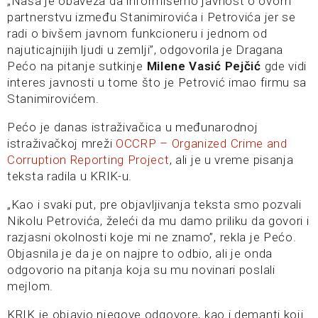
„Naša je obaveza da informišemo javnost o ovom
partnerstvu između Stanimirovića i Petrovića jer se
radi o bivšem javnom funkcioneru i jednom od
najuticajnijih ljudi u zemlji”, odgovorila je Dragana
Pećo na pitanje sutkinje
Milene Vasić Pejčić
gde vidi
interes javnosti u tome što je Petrović imao firmu sa
Stanimirovićem.
Pećo je danas istraživačica u međunarodnoj
istraživačkoj mreži
OCCRP – Organized Crime and
Corruption Reporting Project
, ali je u vreme pisanja
teksta radila u KRIK-u.
„Kao i svaki put, pre objavljivanja teksta smo pozvali
Nikolu Petrovića, želeći da mu damo priliku da govori i
razjasni okolnosti koje mi ne znamo”, rekla je Pećo.
Objasnila je da je on najpre to odbio, ali je onda
odgovorio na pitanja koja su mu novinari poslali
mejlom.
KRIK je objavio njegove odgovore, kao i demanti koji