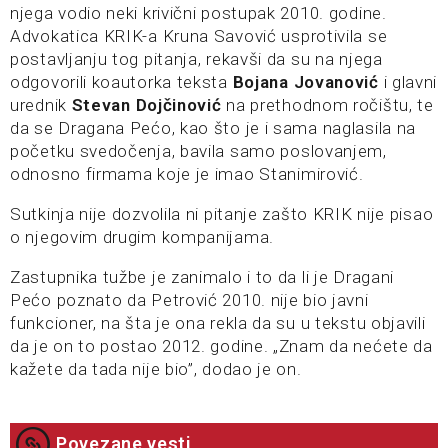
njega vodio neki krivični postupak 2010. godine.
Advokatica KRIK-a Kruna Savović usprotivila se
postavljanju tog pitanja, rekavši da su na njega
odgovorili koautorka teksta
Bojana Jovanović
i glavni
urednik
Stevan Dojčinović
na prethodnom ročištu, te
da se Dragana Pećo, kao što je i sama naglasila na
početku svedočenja, bavila samo poslovanjem,
odnosno firmama koje je imao Stanimirović.
Sutkinja nije dozvolila ni pitanje zašto KRIK nije pisao
o njegovim drugim kompanijama.
Zastupnika tužbe je zanimalo i to da li je Dragani
Pećo poznato da Petrović 2010. nije bio javni
funkcioner, na šta je ona rekla da su u tekstu objavili
da je on to postao 2012. godine. „Znam da nećete da
kažete da tada nije bio”, dodao je on.
Povezane vesti