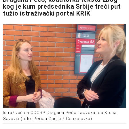
kog je kum predsednika Srbije treći put
tužio istraživački portal KRIK
Istraživačica OCCRP Dragana Pećo i advokatica Kruna
Savović (foto: Perica Gunjić / Cenzolovka)