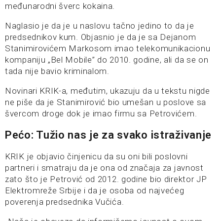
međunarodni šverc kokaina.
Naglasio je da je u naslovu tačno jedino to da je
predsednikov kum. Objasnio je da je sa Dejanom
Stanimirovićem Markosom imao telekomunikacionu
kompaniju „Bel Mobile” do 2010. godine, ali da se on
tada nije bavio kriminalom.
Novinari KRIK-a, međutim, ukazuju da u tekstu nigde
ne piše da je Stanimirović bio umešan u poslove sa
švercom droge dok je imao firmu sa Petrovićem.
Pećo: Tužio nas je za svako istraživanje
KRIK je objavio činjenicu da su oni bili poslovni
partneri i smatraju da je ona od značaja za javnost
zato što je Petrović od 2012. godine bio direktor JP
Elektromreže Srbije i da je osoba od najvećeg
poverenja predsednika Vučića.