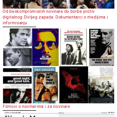
Od beskompromisnih novinara do borbe protiv
digitalnog Divljeg zapada: Dokumentarci o medijima i
informisanju
Filmovi o novinarima i za novinare