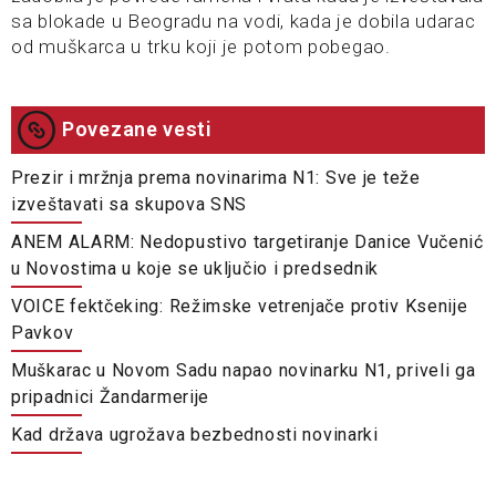
sa blokade u Beogradu na vodi, kada je dobila udarac
od muškarca u trku koji je potom pobegao.
Povezane vesti
Prezir i mržnja prema novinarima N1: Sve je teže
izveštavati sa skupova SNS
ANEM ALARM: Nedopustivo targetiranje Danice Vučenić
u Novostima u koje se uključio i predsednik
VOICE fektčeking: Režimske vetrenjače protiv Ksenije
Pavkov
Muškarac u Novom Sadu napao novinarku N1, priveli ga
pripadnici Žandarmerije
Kad država ugrožava bezbednosti novinarki