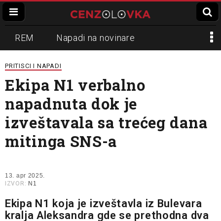
REM
Napadi na novinare
Zvučni top
Crna Gora
N1
PRITISCI I NAPADI
Ekipa N1 verbalno
Propaganda
Lokalni mediji
napadnuta dok je
Informer
Slavko Ćuruvija
izveštavala sa trećeg dana
mitinga SNS-a
13. apr 2025.
IZVOR:
N1
Ekipa N1 koja je izveštavla iz Bulevara
kralja Aleksandra gde se prethodna dva