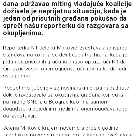
dana održavao miting vladajuće koalicije
doživela je neprijatnu situaciju, kada je
jedan od prisutnih građana pokušao da
spreči našu reporterku da razgovara sa
okupljenima.
Reporterka N1 Jelena Mirković izveštavala je ispred
štandova na kojima se deli besplatna hrana, kada je
jedan od prisutnih građana prišao optužujući N1 da
širi lažne vesti i onemogućavajući novinarku da radi
svoj posao.
Podsetimo, juče je više novinarskih ekipa napadnuto
dok je izveštavalo sa okupljanja građana koji su išli
na miting SNS-a u Beograd kao i na samom
događaju, a pojedinim medijima onemogućavano je
da izveštavaju.
Jelena Mirković krajem novembra prošle godine
zadobila je povrede ramena i vrata kada je izveštavala