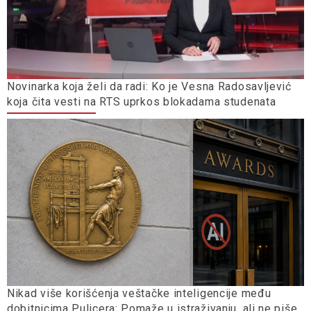
Novinarka koja želi da radi: Ko je Vesna Radosavljević
koja čita vesti na RTS uprkos blokadama studenata
Nikad više korišćenja veštačke inteligencije među
dobitnicima Pulicera: Pomaže u istraživanju, ali ne piše