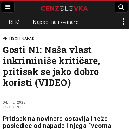
REM
Napadi na novinare
Zvučni top
Crna Gora
N1
PRITISCI I NAPADI
Gosti N1: Naša vlast
Propaganda
Lokalni mediji
inkriminiše kritičare,
Informer
Slavko Ćuruvija
pritisak se jako dobro
koristi (VIDEO)
04. maj 2022.
IZVOR:
N1
Pritisak na novinare ostavlja i teže
posledice od napada i njega “veoma