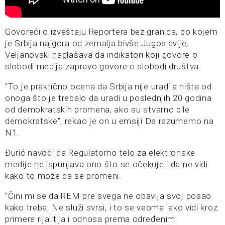
Govoreći o izveštaju Reportera bez granica, po kojem
je Srbija najgora od zemalja bivše Jugoslavije,
Veljanovski naglašava da indikatori koji govore o
slobodi medija zapravo govore o slobodi društva.
“To je praktično ocena da Srbija nije uradila ništa od
onoga što je trebalo da uradi u poslednjih 20 godina
od demokratskih promena, ako su stvarno bile
demokratske”, rekao je on u emsiji Da razumemo na
N1.
Đurić navodi da Regulatorno telo za elektronske
medije ne ispunjava ono što se očekuje i da ne vidi
kako to može da se promeni.
“Čini mi se da REM pre svega ne obavlja svoj posao
kako treba. Ne služi svrsi, i to se veoma lako vidi kroz
primere rijalitija i odnosa prema određenim