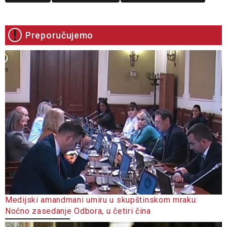
Preporučujemo
Medijski amandmani umiru u skupštinskom mraku:
Noćno zasedanje Odbora, u četiri čina