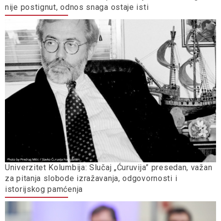
nije postignut, odnos snaga ostaje isti
Univerzitet Kolumbija: Slučaj „Ćuruvija” presedan, važan
za pitanja slobode izražavanja, odgovornosti i
istorijskog pamćenja