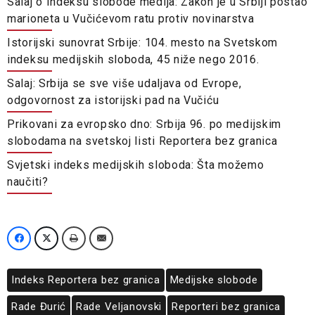
Salaj o Indeksu slobode medija: Zakon je u Srbiji postao
marioneta u Vučićevom ratu protiv novinarstva
Istorijski sunovrat Srbije: 104. mesto na Svetskom
indeksu medijskih sloboda, 45 niže nego 2016.
Salaj: Srbija se sve više udaljava od Evrope,
odgovornost za istorijski pad na Vučiću
Prikovani za evropsko dno: Srbija 96. po medijskim
slobodama na svetskoj listi Reportera bez granica
Svjetski indeks medijskih sloboda: Šta možemo
naučiti?
Indeks Reportera bez granica
Medijske slobode
Rade Đurić
Rade Veljanovski
Reporteri bez granica