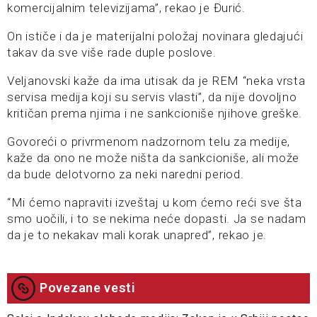
komercijalnim televizijama”, rekao je Đurić.
On ističe i da je materijalni položaj novinara gledajući
takav da sve više rade duple poslove.
Veljanovski kaže da ima utisak da je REM “neka vrsta
servisa medija koji su servis vlasti”, da nije dovoljno
kritičan prema njima i ne sankcioniše njihove greške.
Govoreći o privrmenom nadzornom telu za medije,
kaže da ono ne može ništa da sankcioniše, ali može
da bude delotvorno za neki naredni period.
“Mi ćemo napraviti izveštaj u kom ćemo reći sve šta
smo uočili, i to se nekima neće dopasti. Ja se nadam
da je to nekakav mali korak unapred”, rekao je.
Povezane vesti