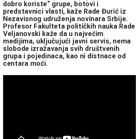
dobro koriste” grupe, botovi i
predstavnici vlasti, kaže Rade Đurić iz
Nezavisnog udruženja novinara Srbije.
Profesor Fakulteta političkih nauka Rade
Veljanovski kaže da u najvećim
medijima, uključujući javni servis, nema
slobode izražavanja svih društvenih
grupa i pojedinaca, kao ni distnace od
centara moći.