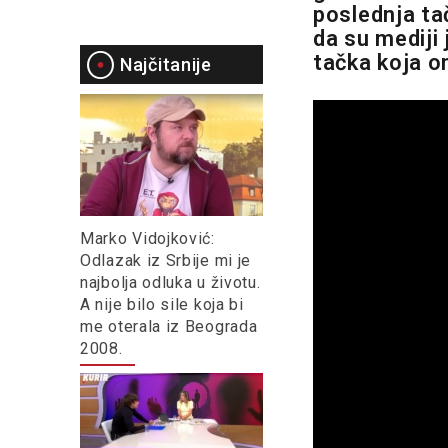
poslednja ta
da su mediji 
tačka koja o
Najčitanije
Marko Vidojković:
Odlazak iz Srbije mi je
najbolja odluka u životu.
A nije bilo sile koja bi
me oterala iz Beograda
2008.