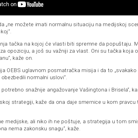
da „ne možete imati normalnu situaciju na medijskoj scen
koj“.
nja tačka na kojoj će vlasti biti spremne da popuštaju. 
 za opoziciju, a još su važniji za vlast. Oni su tačka koj
anu“, kaže on.
ija OEBS uglavnom posmatračka misija i da to „svakako 
 obezbedili normalni uslovi“.
i potrebno snažnije angažovanje Vašingtona i Brisela“, ka
skoj strategiji, kaže da ona daje smernice u kom pravcu 
 medijske, ali niko ih ne poštuje, a strategija u tom smi
 ona nema zakonsku snagu“, kaže.