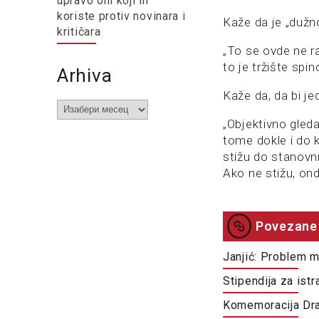
upravo oni koji ih
koriste protiv novinara i
Kaže da je „dužn
kritičara
„To se ovde ne r
to je tržište spi
Arhiva
Kaže da, da bi j
Arhiva
„Objektivno gleda
tome dokle i do 
stižu do stanovn
Ako ne stižu, ond
Povezane 
Janjić: Problem m
Stipendija za ist
Komemoracija Dra