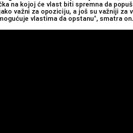
čka na kojoj će vlast biti spremna da popuš
jako važni za opoziciju, a još su važniji za v
mogućuje vlastima da opstanu", smatra on