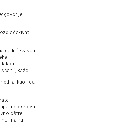
Odgovor je,
ože očekivati
da li će stvari
neka
ak koji
 sceni“, kaže.
edija, kao i da
mate
raju i na osnovu
vrlo oštre
o normalnu