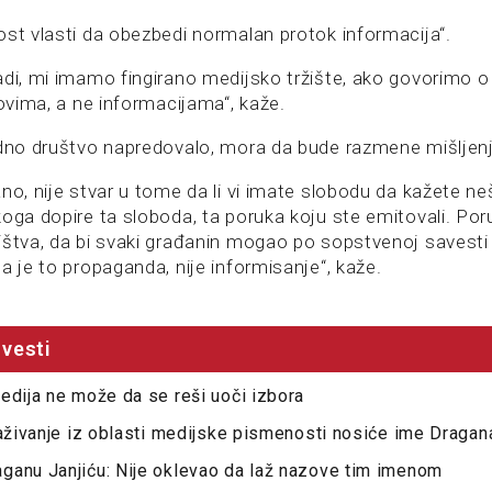
ost vlasti da obezbedi normalan protok informacija“.
adi, mi imamo fingirano medijsko tržište, ako govorimo o
novima, a ne informacijama“, kaže.
edno društvo napredovalo, mora da bude razmene mišljenj
no, nije stvar u tome da li vi imate slobodu da kažete neš
koga dopire ta sloboda, ta poruka koju ste emitovali. Por
ištva, da bi svaki građanin mogao po sopstvenoj savesti
a je to propaganda, nije informisanje“, kaže.
vesti
edija ne može da se reši uoči izbora
raživanje iz oblasti medijske pismenosti nosiće ime Dragan
ganu Janjiću: Nije oklevao da laž nazove tim imenom