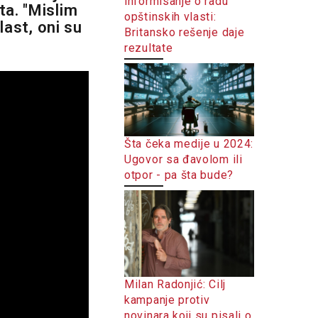
informisanje o radu
ta. "Mislim
opštinskih vlasti:
last, oni su
Britansko rešenje daje
.
rezultate
Šta čeka medije u 2024:
Ugovor sa đavolom ili
otpor - pa šta bude?
Milan Radonjić: Cilj
kampanje protiv
novinara koji su pisali o