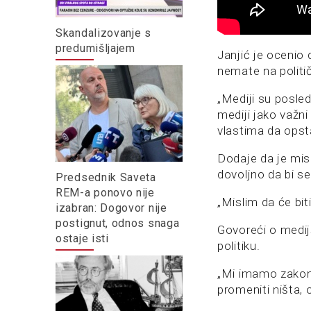
Skandalizovanje s
predumišljajem
Janjić je ocenio 
nemate na politič
„Mediji su posled
mediji jako važni
vlastima da opst
Dodaje da je mis
dovoljno da bi se
Predsednik Saveta
REM-a ponovo nije
„Mislim da će bit
izabran: Dogovor nije
postignut, odnos snaga
Govoreći o medij
ostaje isti
politiku.
„Mi imamo zakone
promeniti ništa,