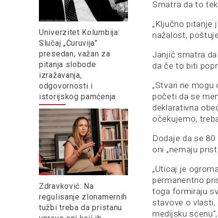
Smatra da to tek 
„Ključno pitanje 
Univerzitet Kolumbija:
nažalost, poštuje
Slučaj „Ćuruvija”
presedan, važan za
Janjić smatra da
pitanja slobode
da če to biti pop
izražavanja,
„Stvari ne mogu
odgovornosti i
početi da se men
istorijskog pamćenja
deklarativna obe
očekujemo, trebal
Dodaje da se 80 
oni „nemaju prist
„Uticaj je ogrom
permanentno pris
Zdravković: Na
toga formiraju s
regulisanje zlonamernih
stavove o vlasti
tužbi treba da pristanu
medijsku scenu“,