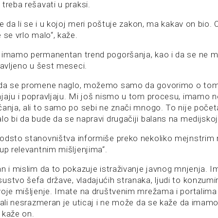
treba rešavati u praksi.
je da li se i u kojoj meri poštuje zakon, ma kakav on bio. 
 se vrlo malo“, kaže.
 imamo permanentan trend pogoršanja, kao i da se ne m
ravljeno u šest meseci.
 da se promene naglo, možemo samo da govorimo o tome 
jaju i popravljaju. Mi još nismo u tom procesu, imamo 
ćanja, ali to samo po sebi ne znači mnogo. To nije počet
o bi da bude da se napravi drugačiji balans na medijskoj
odsto stanovništva informiše preko nekoliko mejnstrim m
up relevantnim mišljenjima“.
an i mislim da to pokazuje istraživanje javnog mnjenja. I
ustvo šefa države, vladajućih stranaka, ljudi to konzumi
voje mišljenje. Imate na društvenim mrežama i portalima 
, ali nesrazmeran je uticaj i ne može da se kaže da imam
 kaže on.