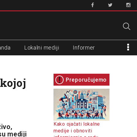
anda
Lokalni mediji
Informer
kojoj
Preporučujemo
Kako ojačati lokalne
ivo,
medije i obnoviti
su mediji