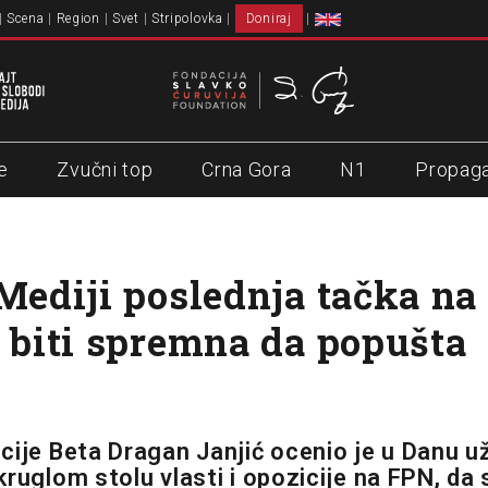
Scena
Region
Svet
Stripolovka
Doniraj
e
Zvučni top
Crna Gora
N1
Propag
 Mediji poslednja tačka na 
t biti spremna da popušta
)
cije Beta Dragan Janjić ocenio je u Danu už
ruglom stolu vlasti i opozicije na FPN, da 