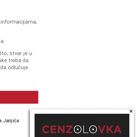
 informacijama,
a.
to, stvar je u
uke treba da
 da odlučuje.
a Janjića