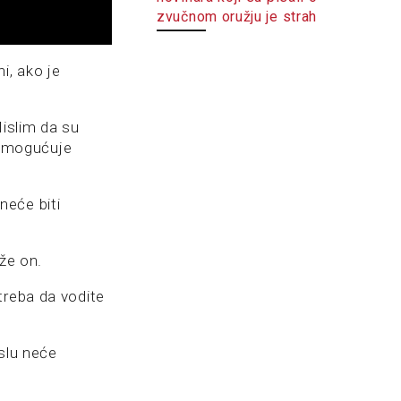
zvučnom oružju je strah
i, ako je
Mislim da su
a omogućuje
neće biti
že on.
treba da vodite
slu neće