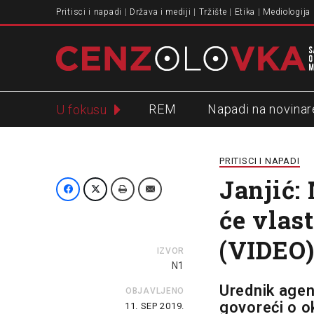
Pritisci i napadi
Država i mediji
Tržište
Etika
Mediologija
REM
Napadi na novinar
U fokusu
Slavko Ćuruvija
PRITISCI I NAPADI
Janjić:
će vlas
(VIDEO
IZVOR
N1
Urednik agen
OBJAVLJENO
govoreći o ok
11. SEP 2019.