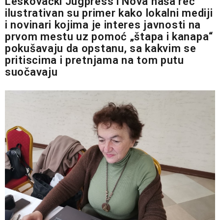
Leskovački Jugpress i Nova naša reč
ilustrativan su primer kako lokalni mediji
i novinari kojima je interes javnosti na
prvom mestu uz pomoć „štapa i kanapa“
pokušavaju da opstanu, sa kakvim se
pritiscima i pretnjama na tom putu
suočavaju