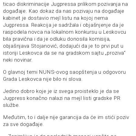
ticao diskriminacije Jugpressa prilikom pozivanja na
događaje. Kao dokaz da nas pozivaju na događaje
kabinet je dostavio mejl listu na kojoj nema
Jugpressa. Reakcija je sadržala i objašnjenje da je
raspodela novca na lokalnom konkursu u Leskovcu
bila pravična i da je odluku donosila komisija,
objašnjava Stojanović, dodajući da je to prvi put u
istoriji Leskovca da se na gradskom sajtu „proziva“
neki novinar.
O glavnoj temi NUNS-ovog saopštenja u odgovoru
Grada Leskovca nije bilo ni slova.
Jedino dobro koje je iz svega proisteklo je da se
Jugpress konačno nalazi na mejl listi gradske PR
službe.
Međutim, to i dalje nije garancija da će im stići poziv
za sve događaje.