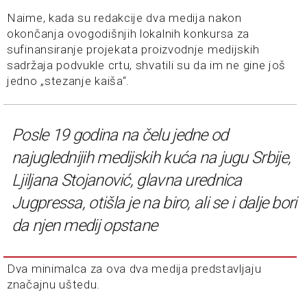
Naime, kada su redakcije dva medija nakon
okončanja ovogodišnjih lokalnih konkursa za
sufinansiranje projekata proizvodnje medijskih
sadržaja podvukle crtu, shvatili su da im ne gine još
jedno „stezanje kaiša“.
Posle 19 godina na čelu jedne od
najuglednijih medijskih kuća na jugu Srbije,
Ljiljana Stojanović, glavna urednica
Jugpressa, otišla je na biro, ali se i dalje bori
da njen medij opstane
Dva minimalca za ova dva medija predstavljaju
značajnu uštedu.