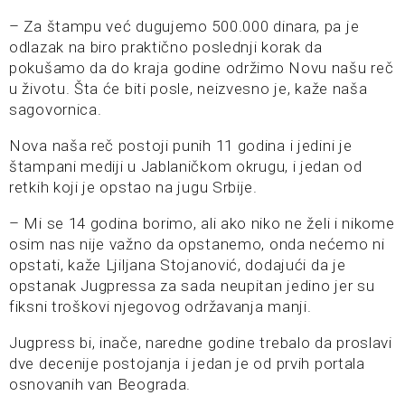
– Za štampu već dugujemo 500.000 dinara, pa je
odlazak na biro praktično poslednji korak da
pokušamo da do kraja godine održimo Novu našu reč
u životu. Šta će biti posle, neizvesno je, kaže naša
sagovornica.
Nova naša reč postoji punih 11 godina i jedini je
štampani mediji u Jablaničkom okrugu, i jedan od
retkih koji je opstao na jugu Srbije.
– Mi se 14 godina borimo, ali ako niko ne želi i nikome
osim nas nije važno da opstanemo, onda nećemo ni
opstati, kaže Ljiljana Stojanović, dodajući da je
opstanak Jugpressa za sada neupitan jedino jer su
fiksni troškovi njegovog održavanja manji.
Jugpress bi, inače, naredne godine trebalo da proslavi
dve decenije postojanja i jedan je od prvih portala
osnovanih van Beograda.