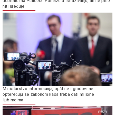
dobitnicima Pulicera: Pomaže u istraživanju, ali ne piše
niti uređuje
Ministarstvo informisanja, opštine i gradovi ne
opterećuju se zakonom kada treba dati milione
ljubimcima