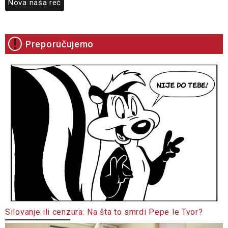
Nova naša reč
Preporučujemo
Silovanje ili cenzura: Na šta to smrdi Pepe le Tvor?