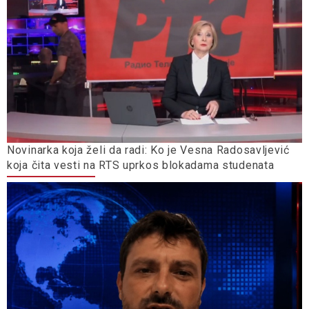
Novinarka koja želi da radi: Ko je Vesna Radosavljević
koja čita vesti na RTS uprkos blokadama studenata