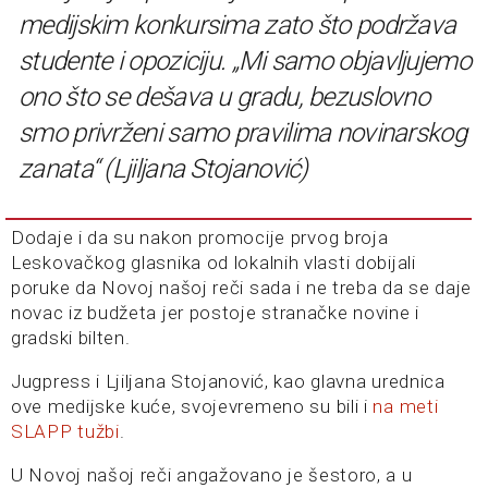
medijskim konkursima zato što podržava
studente i opoziciju. „Mi samo objavljujemo
ono što se dešava u gradu, bezuslovno
smo privrženi samo pravilima novinarskog
zanata“ (Ljiljana Stojanović)
Dodaje i da su nakon promocije prvog broja
Leskovačkog glasnika od lokalnih vlasti dobijali
poruke da Novoj našoj reči sada i ne treba da se daje
novac iz budžeta jer postoje stranačke novine i
gradski bilten.
Jugpress i Ljiljana Stojanović, kao glavna urednica
ove medijske kuće, svojevremeno su bili i
na meti
SLAPP tužbi
.
U Novoj našoj reči angažovano je šestoro, a u