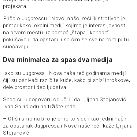
projekata.
Priča o Jugpressu i Novoj našoj reči ilustrativan je
primer kako lokalni mediji kojima je interes javnosti
na prvom mestu uz pomoć „štapa i kanapa“
pokušavaju da opstanu i sa čim se sve na tom putu
suočavaju.
Dva minimalca za spas dva medija
Iako su Jugpress i Nova naša reč godinama mediji
čiji su osnivači različite kuće, kako bi snizili troškove,
dele prostor i deo ljudstva.
Sada su u dogovoru odlučili i da Ljiljana Stojanović i
Ivan Spirić odu na tržište rada.
– Otišli smo na biro je smo to videli kao jedini način
za opstanak Jugpressa i Nove naše reči, kaže Ljiljana
Stojanović.