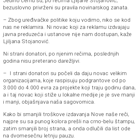
Jedino čemu su, po rečima Ljiljane Stojanović,
bezuslovno privrženi su pravila novinarskog zanata.
– Zbog uređivačke politike koju vodimo, niko se kod
nas ne reklamira. Ni novac koji za reklamu izdvajaju
javna preduzeća i ustanove nije nam dostupan, kaže
Ljiljana Stojanović.
Ni strani donatori, po njenim rečima, poslednjih
godina nisu preterano darežljivi.
– I strani donatori su počeli da daju novac velikim
organizacijama, koje raspisuju podgrantove od po
3.000 do 4.000 evra za projekte koji traju godinu dana,
a i taj novac koji stiže u lokalne medije je je sve manji
i manji, objašnjava naša sagovornica.
Kako bi smanjili troškove izdavanja Nove naše reči,
najpre su sa punog kolora prešli na crno-belu štampu,
zatim smanjili broj strana, a onda odlučili da list ode
na dvomesečnu letnju pauzu.