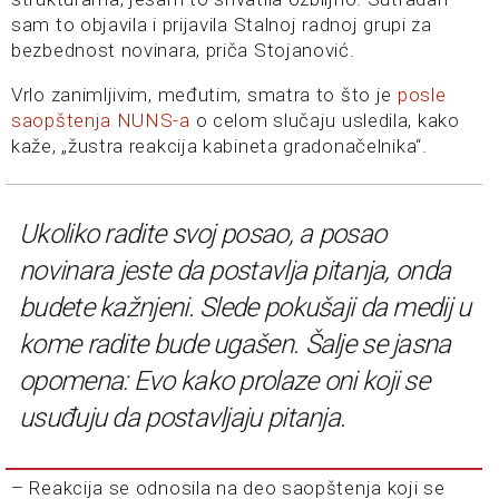
sam to objavila i prijavila Stalnoj radnoj grupi za
bezbednost novinara, priča Stojanović.
Vrlo zanimljivim, međutim, smatra to što je
posle
saopštenja NUNS-a
o celom slučaju usledila, kako
kaže, „žustra reakcija kabineta gradonačelnika“.
Ukoliko radite svoj posao, a posao
novinara jeste da postavlja pitanja, onda
budete kažnjeni. Slede pokušaji da medij u
kome radite bude ugašen. Šalje se jasna
opomena: Evo kako prolaze oni koji se
usuđuju da postavljaju pitanja.
– Reakcija se odnosila na deo saopštenja koji se