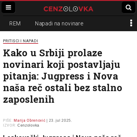
REM
Napadi na novinare
Zvučni top
Crna Gora
N1
PRITISCI I NAPADI
Kako u Srbiji prolaze
Propaganda
Lokalni mediji
novinari koji postavljaju
Informer
Slavko Ćuruvija
pitanja: Jugpress i Nova
naša reč ostali bez stalno
zaposlenih
PIŠE:
Marija Obrenović
| 23. jul 2025.
IZVOR:
Cenzolovka