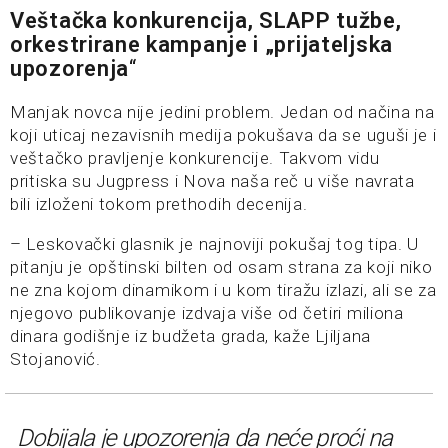
Veštačka konkurencija, SLAPP tužbe,
orkestrirane kampanje i „prijateljska
upozorenja
“
Manjak novca nije jedini problem. Jedan od načina na
koji uticaj nezavisnih medija pokušava da se uguši je i
veštačko pravljenje konkurencije. Takvom vidu
pritiska su Jugpress i Nova naša reč u više navrata
bili izloženi tokom prethodih decenija.
– Leskovački glasnik je najnoviji pokušaj tog tipa. U
pitanju je opštinski bilten od osam strana za koji niko
ne zna kojom dinamikom i u kom tiražu izlazi, ali se za
njegovo publikovanje izdvaja više od četiri miliona
dinara godišnje iz budžeta grada, kaže Ljiljana
Stojanović.
Dobijala je upozorenja da neće proći na