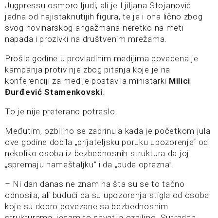
Jugpressu osmoro ljudi, ali je Ljiljana Stojanović
jedna od najistaknutijih figura, te je i ona lično zbog
svog novinarskog angažmana neretko na meti
napada i prozivki na društvenim mrežama.
Prošle godine u provladinim medijima povedena je
kampanja protiv nje zbog pitanja koje je na
konferenciji za medije postavila ministarki
Milici
Đurđević Stamenkovski
.
To je nije preterano potreslo.
Međutim, ozbiljno se zabrinula kada je početkom jula
ove godine dobila „prijateljsku poruku upozorenja“ od
nekoliko osoba iz bezbednosnih struktura da joj
„spremaju nameštaljku” i da „bude oprezna”.
– Ni dan danas ne znam na šta su se to tačno
odnosila, ali budući da su upozorenja stigla od osoba
koje su dobro povezane sa bezbednosnim
strukturama, jesam to shvatila ozbiljno. Sutradan