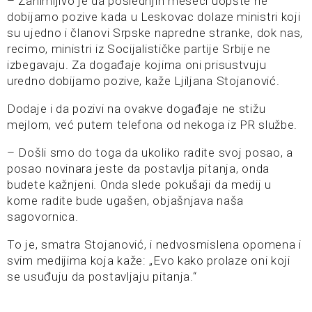
– Zanimljivo je da poslednjih meseci uopšte ne
dobijamo pozive kada u Leskovac dolaze ministri koji
su ujedno i članovi Srpske napredne stranke, dok nas,
recimo, ministri iz Socijalističke partije Srbije ne
izbegavaju. Za događaje kojima oni prisustvuju
uredno dobijamo pozive, kaže Ljiljana Stojanović.
Dodaje i da pozivi na ovakve događaje ne stižu
mejlom, već putem telefona od nekoga iz PR službe.
– Došli smo do toga da ukoliko radite svoj posao, a
posao novinara jeste da postavlja pitanja, onda
budete kažnjeni. Onda slede pokušaji da medij u
kome radite bude ugašen, objašnjava naša
sagovornica.
To je, smatra Stojanović, i nedvosmislena opomena i
svim medijima koja kaže: „Evo kako prolaze oni koji
se usuđuju da postavljaju pitanja.“