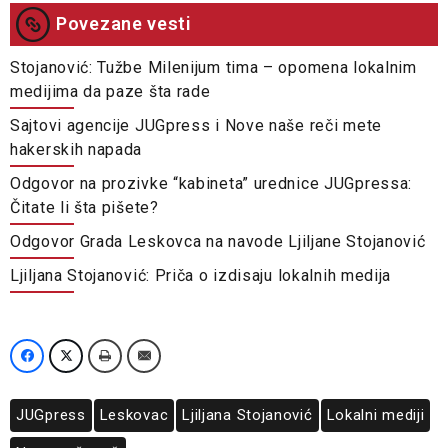
Povezane vesti
Stojanović: Tužbe Milenijum tima – opomena lokalnim
medijima da paze šta rade
Sajtovi agencije JUGpress i Nove naše reči mete
hakerskih napada
Odgovor na prozivke “kabineta” urednice JUGpressa:
Čitate li šta pišete?
Odgovor Grada Leskovca na navode Ljiljane Stojanović
Ljiljana Stojanović: Priča o izdisaju lokalnih medija
JUGpress
Leskovac
Ljiljana Stojanović
Lokalni mediji