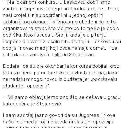
– Na lokalnom konkursu u Leskovcu dobili smo
znatno manje novca nego prethodne godine. Uz to,
naši projekti nisu podržani ni u jednoj opštini
Jablaničkog okruga. Prilično smo ubeđeni da je to
organizovana stvar, što vidimo po tome ko je dobio
podršku. Kao i svuda u Srbiji, kada je u pitanju
raspodela novca iz lokalnih budžeta, i u Leskovcu su
dobijali novac mediji koji ovde nemaju domet, ili za
njih niko ne zna, kaže Ljiljana Stojanović.
Dodaje i da su pre okončanja konkursa dobijali kroz
šalu izrečene primedbe lokalnih vlastodržaca, da se
ne nadaju mnogo novcu iz budžeta jer „podržavaju
studente i opoziciju“.
– Mi samo objavljujemo ono što se dešava u gradu,
kategorična je Stojanović.
I sam sadržaj jasno govori da su Jugpress i Nova
naša reč mediji koji ne štede ni vlast, ni opoziciju.