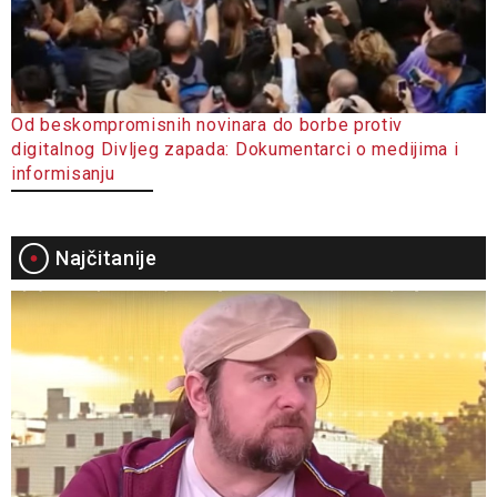
Od beskompromisnih novinara do borbe protiv
digitalnog Divljeg zapada: Dokumentarci o medijima i
informisanju
Najčitanije