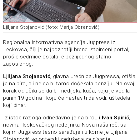
Ljiljana Stojanović (foto: Marija Obrenović)
Regionalna informativna agencija Jugpress iz
Leskovca, čiji je najpoznatiji brend istoimeni portal,
prošle sedmice ostala je bez ijednog stalno
zaposlenog.
Ljiljana Stojanović
, glavna urednica Jugpressa, otišla
je na biro, ali ne da bi tamo dočekala penziju. Na ovaj
korak odlučila se da bi medijska kuća, koju je vodila
punih 19 godina i koju će nastaviti da vodi, uštedela
koji dinar.
Iz istog razloga odnedavno je na birou i
Ivan Spirić
,
novinar leskovačkog nedeljnika Nova naša reč, sa
kojim Jugpress tesno sarađuje i u kome je Ljiljana
Stojanović volonterski zadužena za pisanje