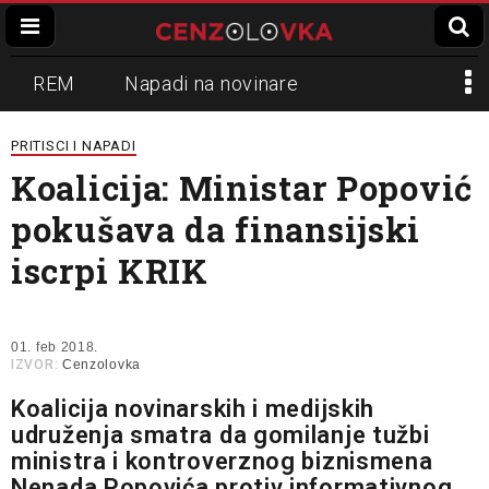
REM
Napadi na novinare
Zvučni top
Crna Gora
N1
PRITISCI I NAPADI
Koalicija: Ministar Popović
Propaganda
Lokalni mediji
pokušava da finansijski
Informer
Slavko Ćuruvija
iscrpi KRIK
01. feb 2018.
IZVOR:
Cenzolovka
Koalicija novinarskih i medijskih
udruženja smatra da gomilanje tužbi
ministra i kontroverznog biznismena
Nenada Popovića protiv informativnog