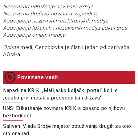
Nezavisno udruženje novinara Srbije
Nezavisno društvo novinara Vojvodine
Asocijacija nezavisnih elektronskih medija
Asocijacija lokalnih i nezavisnih medija Lokal pres
Asocijacija onlajn medija
Online
medij Cenzolovka je član i jedan od osnivača
AOM-a.
Povezane vesti
Napadi na KRIK: „Mafijaško koljački portal“ koji je
„opalio prvi metak u predsednika i državu“.
UNS: Etiketiranje novinara KRIK-a opasno po njihovu
bezbednost
Saliven: Vlada Srbije majstor optuživanja drugih za ono
što ona radi