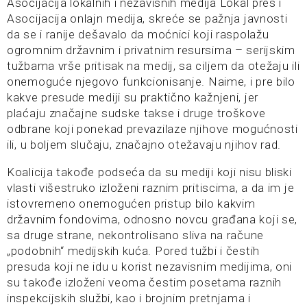
Asocijacija lokalnih i nezavisnih medija Lokal pres i
Asocijacija onlajn medija, skreće se pažnja javnosti
da se i ranije dešavalo da moćnici koji raspolažu
ogromnim državnim i privatnim resursima – serijskim
tužbama vrše pritisak na medij, sa ciljem da otežaju ili
onemoguće njegovo funkcionisanje. Naime, i pre bilo
kakve presude mediji su praktično kažnjeni, jer
plaćaju značajne sudske takse i druge troškove
odbrane koji ponekad prevazilaze njihove mogućnosti
ili, u boljem slučaju, značajno otežavaju njihov rad.
Koalicija takođe podseća da su mediji koji nisu bliski
vlasti višestruko izloženi raznim pritiscima, a da im je
istovremeno onemogućen pristup bilo kakvim
državnim fondovima, odnosno novcu građana koji se,
sa druge strane, nekontrolisano sliva na račune
„podobnih“ medijskih kuća. Pored tužbi i čestih
presuda koji ne idu u korist nezavisnim medijima, oni
su takođe izloženi veoma čestim posetama raznih
inspekcijskih službi, kao i brojnim pretnjama i