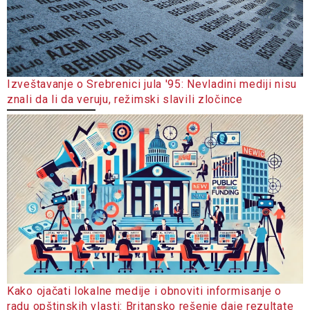
Izveštavanje o Srebrenici jula '95: Nevladini mediji nisu
znali da li da veruju, režimski slavili zločince
Kako ojačati lokalne medije i obnoviti informisanje o
radu opštinskih vlasti: Britansko rešenje daje rezultate