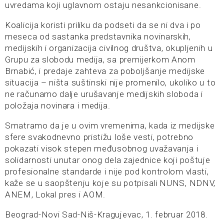
uvredama koji uglavnom ostaju nesankcionisane.
Koalicija koristi priliku da podseti da se ni dva i po
meseca od sastanka predstavnika novinarskih,
medijskih i organizacija civilnog društva, okupljenih u
Grupu za slobodu medija, sa premijerkom Anom
Brnabić, i predaje zahteva za poboljšanje medijske
situacija – ništa suštinski nije promenilo, ukoliko u to
ne računamo dalje urušavanje medijskih sloboda i
položaja novinara i medija.
Smatramo da je u ovim vremenima, kada iz medijske
sfere svakodnevno pristižu loše vesti, potrebno
pokazati visok stepen međusobnog uvažavanja i
solidarnosti unutar onog dela zajednice koji poštuje
profesionalne standarde i nije pod kontrolom vlasti,
kaže se u saopštenju koje su potpisali NUNS, NDNV,
ANEM, Lokal pres i AOM.
Beograd-Novi Sad-Niš-Kragujevac, 1. februar 2018.