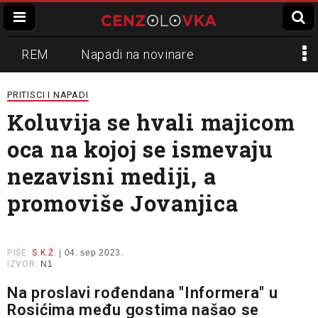
REM
Napadi na novinare
Zvučni top
Crna Gora
N1
PRITISCI I NAPADI
Koluvija se hvali majicom
Propaganda
Lokalni mediji
oca na kojoj se ismevaju
Informer
Slavko Ćuruvija
nezavisni mediji, a
promoviše Jovanjica
PIŠE:
S.K.Ž.
| 04. sep 2023.
IZVOR:
N1
Na proslavi rođendana "Informera" u
Rosićima među gostima našao se