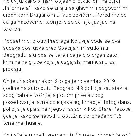
Koluviju, kako bi nam objasnio otkud oni na žurci
„Informera“ i kako se znaju sa glavnim i odgovornim
urednikom Draganom J. Vučićevićem. Pored molbe
da ga nazovemo kasnije, više se nije javljao na
telefon.
Podsetimo, protiv Predraga Koluvije vode se dva
sudska postupka pred Specijalnim sudom u
Beogradu, a u oba se tereti da je bio organizator
kriminalne grupe koja je uzgajala marihuanu za
prodaju.
On je uhapšen nakon što ga je novembra 2019.
godine na auto-putu Beograd-Niš policija zaustavila
zbog bahate vožnje, a potom privela zbog
posedovanja lažne policijske legitimacije. Istog dana,
policija je upala na njegov rasadnik kod Stare Pazove,
gde je, kako se navodi u optužnici, pronađeno 1,6
tona marihuane.
Koluvija je u međuvremenu tužio neke od medija koji