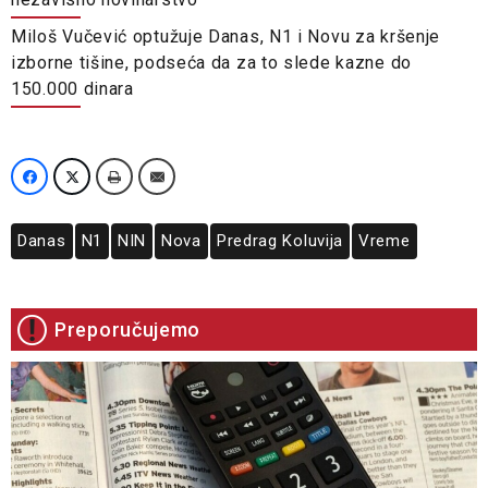
Miloš Vučević optužuje Danas, N1 i Novu za kršenje
izborne tišine, podseća da za to slede kazne do
150.000 dinara
Danas
N1
NIN
Nova
Predrag Koluvija
Vreme
Preporučujemo