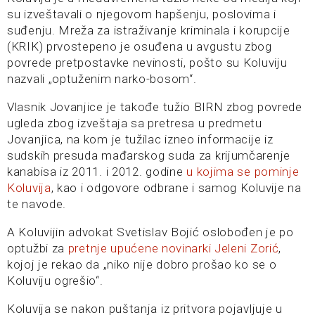
su izveštavali o njegovom hapšenju, poslovima i
suđenju. Mreža za istraživanje kriminala i korupcije
(KRIK) prvostepeno je osuđena u avgustu zbog
povrede pretpostavke nevinosti, pošto su Koluviju
nazvali „optuženim narko-bosom“.
Vlasnik Jovanjice je takođe tužio BIRN zbog povrede
ugleda zbog izveštaja sa pretresa u predmetu
Jovanjica, na kom je tužilac izneo informacije iz
sudskih presuda mađarskog suda za krijumčarenje
kanabisa iz 2011. i 2012. godine
u kojima se pominje
Koluvija
, kao i odgovore odbrane i samog Koluvije na
te navode.
A Koluvijin advokat Svetislav Bojić oslobođen je po
optužbi za
pretnje upućene novinarki Jeleni Zorić
,
kojoj je rekao da „niko nije dobro prošao ko se o
Koluviju ogrešio“.
Koluvija se nakon puštanja iz pritvora pojavljuje u