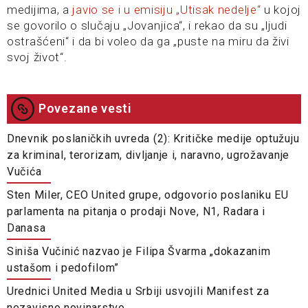
medijima, a
javio se i u emisiju „Utisak nedelje“
u kojoj
se govorilo o slučaju „Jovanjica“, i rekao da su „ljudi
ostrašćeni“ i da bi voleo da ga „puste na miru da živi
svoj život“.
Povezane vesti
Dnevnik poslaničkih uvreda (2): Kritičke medije optužuju
za kriminal, terorizam, divljanje i, naravno, ugrožavanje
Vučića
Sten Miler, CEO United grupe, odgovorio poslaniku EU
parlamenta na pitanja o prodaji Nove, N1, Radara i
Danasa
Siniša Vučinić nazvao je Filipa Švarma „dokazanim
ustašom i pedofilom”
Urednici United Media u Srbiji usvojili Manifest za
nezavisno novinarstvo