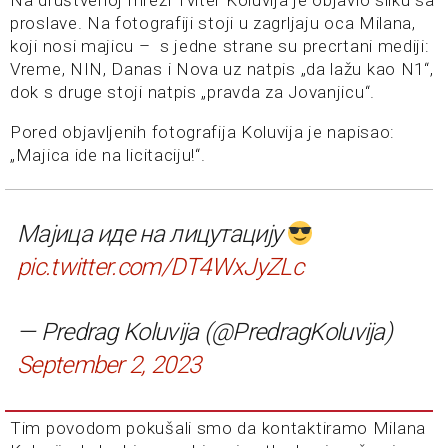
Na društvenoj mreži Tviter Koluvija je objavio sliku sa
proslave. Na fotografiji stoji u zagrljaju oca Milana,
koji nosi majicu – s jedne strane su precrtani mediji:
Vreme, NIN, Danas i Nova uz natpis „da lažu kao N1“,
dok s druge stoji natpis „pravda za Jovanjicu“.
Pored objavljenih fotografija Koluvija je napisao:
„Majica ide na licitaciju!“.
Мајица иде на лицутацију
pic.twitter.com/DT4WxJyZLc
— Predrag Koluvija (@PredragKoluvija)
September 2, 2023
Tim povodom pokušali smo da kontaktiramo Milana