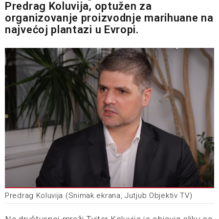
Predrag Koluvija, optužen za
organizovanje proizvodnje marihuane na
najvećoj plantazi u Evropi.
Predrag Koluvija (Snimak ekrana, Jutjub Objektiv TV)