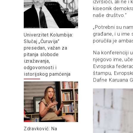
izvršioci, ali ne
kiseonik demokra
naše društvo.“
„Potrebni su nam h
građane, i u ime 
Univerzitet Kolumbija:
poručila je amba
Slučaj „Ćuruvija”
presedan, važan za
Na konferenciji u
pitanja slobode
njegovo ime, uče
izražavanja,
Evropska federac
odgovornosti i
štampu, Evropski
istorijskog pamćenja
Dafne Karuana Ga
Zdravković: Na