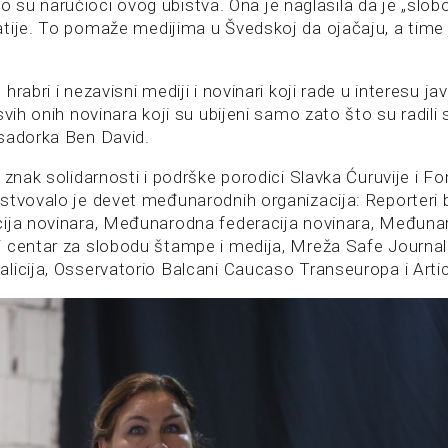
 i ko su naručioci ovog ubistva. Ona je naglasila da je „slo
tije. To pomaže medijima u Švedskoj da ojačaju, a time 
rabri i nezavisni mediji i novinari koji rade u interesu jav
svih onih novinara koji su ubijeni samo zato što su radili 
sadorka Ben David.
 znak solidarnosti i podrške porodici Slavka Ćuruvije i Fo
stvovalo je devet međunarodnih organizacija: Reporteri 
ija novinara, Međunarodna federacija novinara, Međunaro
 centar za slobodu štampe i medija, Mreža Safe Journal
licija, Osservatorio Balcani Caucaso Transeuropa i Artic