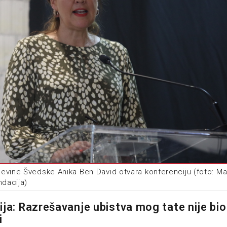
evine Švedske Anika Ben David otvara konferenciju (foto: Ma
ndacija)
ja: Razrešavanje ubistva mog tate nije bio 
i