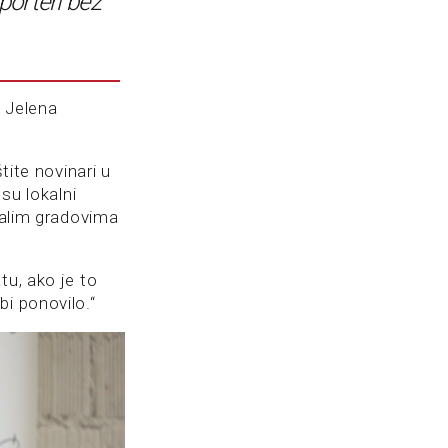
porteri bez
e Jelena
tite novinari u
su lokalni
 malim gradovima
tu, ako je to
i ponovilo.“