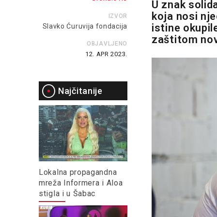
U znak solida
koja nosi nj
IZVOR
istine okupi
Slavko Ćuruvija fondacija
zaštitom nov
OBJAVLJENO
12. APR 2023.
Najčitanije
Lokalna propagandna
mreža Informera i Aloa
stigla i u Šabac