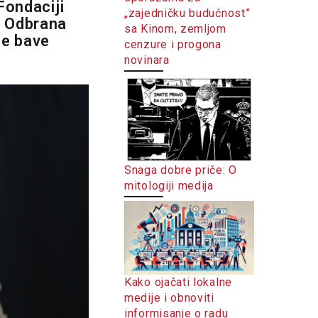
Fondaciji
„zajedničku budućnost”
i Odbrana
sa Kinom, zemljom
se bave
cenzure i progona
novinara
Snaga dobre priče: O
mitologiji medija
Kako ojačati lokalne
medije i obnoviti
informisanje o radu