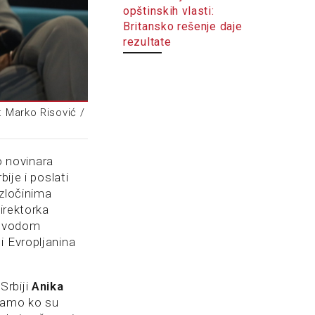
opštinskih vlasti:
Britansko rešenje daje
rezultate
: Marko Risović /
 novinara
bije i poslati
 zločinima
direktorka
 povodom
i Evropljanina
Srbiji
Anika
znamo ko su