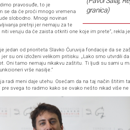
(Pavol Salaj, Re
dimo pravosuđe, to je
granica)
im se da će proći mnogo vremena
ude slobodno. Mnogi novinari
vljivanja pretnji jer nemaju za te
niti veruju da će zaista otkriti one koje im prete“, rekla j
 je jedan od prioriteta Slavko Ćuruvija fondacije da se zaš
er su oni izloženi velikom pritisku. „Lako smo utvrdili da 
tet. Oni tamo nemaju nikakvu zaštitu. Ti ljudi su sami u
unkcioneri vrše nasilje.“
a radi meni daje utehu. Osećam da na taj način štitim ta
i pre svega to radimo kako se ovako nešto nikad više ne b