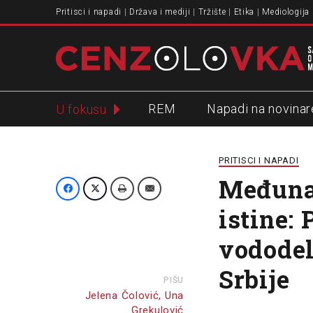
Pritisci i napadi
Država i mediji
Tržište
Etika
Mediologija
REM
Napadi na novinar
U fokusu
Slavko Ćuruvija
PRITISCI I NAPADI
Međuna
istine:
vododel
Srbije
PIŠU
Jelena Čolović, Una
Grekulović