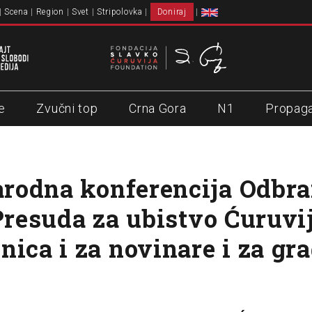
Scena
Region
Svet
Stripolovka
Doniraj
e
Zvučni top
Crna Gora
N1
Propag
rodna konferencija Odbr
 Presuda za ubistvo Ćuruvi
nica i za novinare i za gr