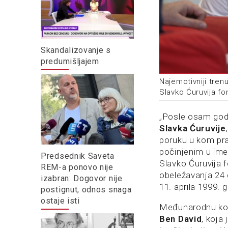
Skandalizovanje s
predumišljajem
Najemotivniji trenu
Slavko Ćuruvija fo
„Posle osam god
Slavka Ćuruvije
poruku u kom prav
počinjenim u ime 
Predsednik Saveta
Slavko Ćuruvija 
REM-a ponovo nije
obeležavanja 24 
izabran: Dogovor nije
11. aprila 1999. 
postignut, odnos snaga
ostaje isti
Međunarodnu konf
Ben David
,
koja 