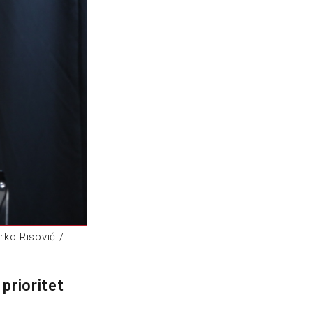
rko Risović /
prioritet