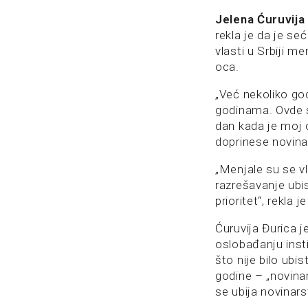
Jelena Ćuruvija
rekla je da je se
vlasti u Srbiji m
oca.
„Već nekoliko go
godinama. Ovde s
dan kada je moj
doprinese novina
„Menjale su se vla
razrešavanje ubi
prioritet“, rekla 
Ćuruvija Đurica j
oslobađanju insti
što nije bilo ubi
godine – „novinar
se ubija novinars