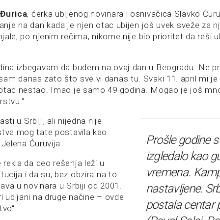
 Đurica
, ćerka ubijenog novinara i osnivačica Slavko Ćuru
ćanje na dan kada je njen otac ubijen još uvek sveže za n
enjale, po njenim rečima, nikome nije bio prioritet da reši 
dina izbegavam da budem na ovaj dan u Beogradu. Ne pro
am danas zato što sve vi danas tu. Svaki 11. april mi je 
 otac nestao. Imao je samo 49 godina. Mogao je još mn
rstvu.“
sti u Srbiji, ali nijedna nije
stva mog tate postavila kao
Prošle godine s
je Jelena Ćuruvija.
izgledalo kao gu
e rekla da deo rešenja leži u
vremena. Kamp
tucija i da su, bez obzira na to
stava u novinara u Srbiji od 2001.
nastavljene. Srbi
i ubijani na druge načine – ovde
postala centar
tvo“.