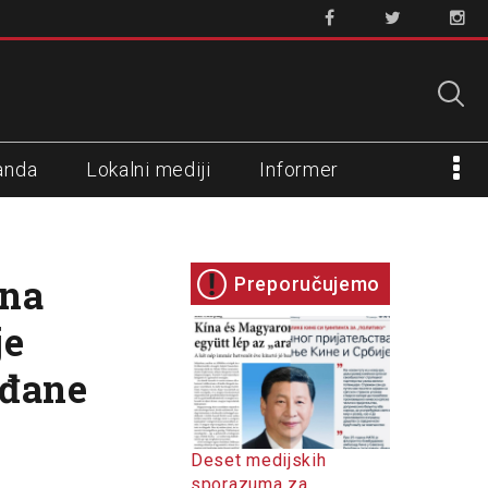
anda
Lokalni mediji
Informer
ana
Preporučujemo
je
ađane
Deset medijskih
sporazuma za