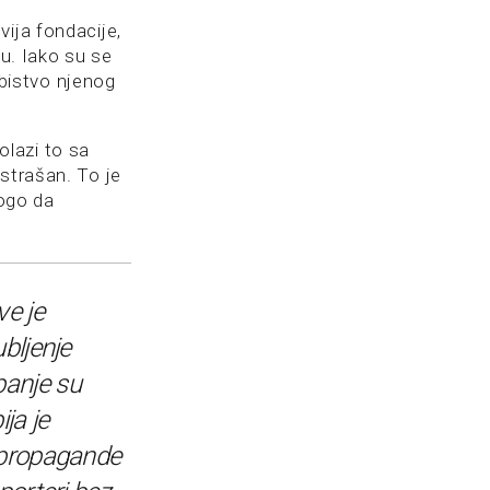
vija fondacije,
ju. Iako su se
ubistvo njenog
lazi to sa
strašan. To je
ogo da
ve je
bljenje
anje su
ja je
 propagande