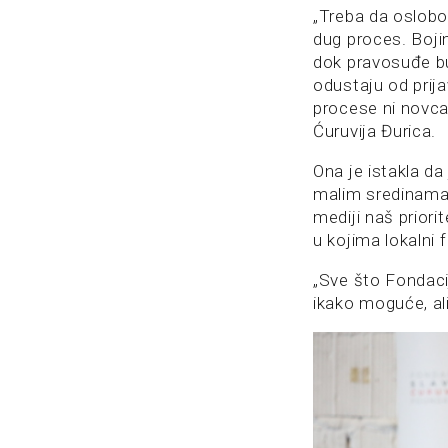
„Treba da oslobo
dug
proces. Boj
dok pravosuđe b
odustaju od prija
procese ni novca 
Ćuruvija Đurica.
Ona je istakla da
malim sredinama j
mediji naš priori
u kojima lokalni f
„Sve što Fondacij
ikako moguće, al