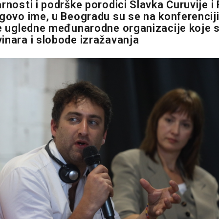
rnosti i podrške porodici Slavka Ćuruvije i 
egovo ime, u Beogradu su se na konferencij
le ugledne međunarodne organizacije koje 
inara i slobode izražavanja