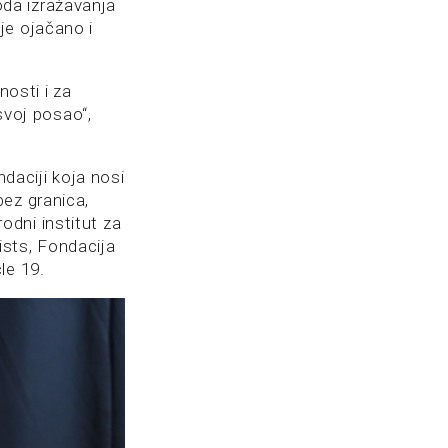
boda izražavanja
je ojačano i
nosti i za
svoj posao“,
ndaciji koja nosi
bez granica,
dni institut za
ists, Fondacija
le 19.