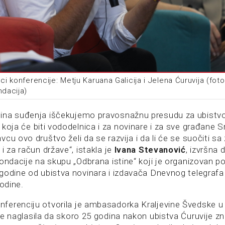
ci konferencije: Metju Karuana Galicija i Jelena Ćuruvija (foto
ndacija)
ina suđenja iščekujemo pravosnažnu presudu za ubistvo
, koja će biti vododelnica i za novinare i za sve građane Sr
cu ovo društvo želi da se razvija i da li će se suočiti sa
i za račun države“, istakla je
Ivana Stevanović
, izvršna 
fondacije na skupu „Odbrana istine“ koji je organizovan
godine od ubistva novinara i izdavača Dnevnog telegrafa 
godine.
erenciju otvorila je ambasadorka Kraljevine Švedske u 
je naglasila da skoro 25 godina nakon ubistva Ćuruvije 