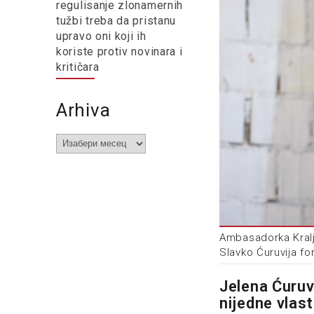
regulisanje zlonamernih
tužbi treba da pristanu
upravo oni koji ih
koriste protiv novinara i
kritičara
Arhiva
Arhiva
Ambasadorka Kralj
Slavko Ćuruvija fo
Jelena Ćuruvi
nijedne vlast