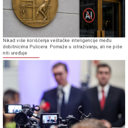
Nikad više korišćenja veštačke inteligencije među
dobitnicima Pulicera: Pomaže u istraživanju, ali ne piše
niti uređuje