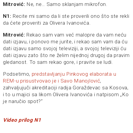
Mitrović:
Ne, ne… Samo sklanjam mikrofon.
N1:
Recite mi samo da li ste proverili ono što ste rekli
da ćete proveriti za Olivera Ivanovića.
Mitrović:
Rekao sam vam već malopre da vam neću
dati izjavu, i ponovo me jurite, i rekao sam vam da ću
dati izjavu samo svojoj televiziji, a svojoj televiziji ću
dati izjavu zato što ne želim nijednoj drugoj da pravim
gledanost. To sam rekao gore, i pravite se ludi.
Podsetimo,
predstavljanju Pinkovog elaborata u
REM-u prisustvovao je i Savo Manojlović
,
zahvaljujuči akreditaciji radija Goraždevac sa Kosova,
i to u majici sa likom Olivera Ivanovića i natpisom „Ko
je naručio spot?“
Video prilog N1