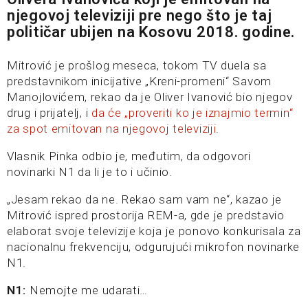
njegovoj televiziji pre nego što je taj
političar ubijen na Kosovu 2018. godine.
Mitrović je prošlog meseca, tokom TV duela sa
predstavnikom inicijative „Kreni-promeni“ Savom
Manojlovićem, rekao da je Oliver Ivanović bio njegov
drug i prijatelj, i
da će „proveriti ko je iznajmio termin“
za spot emitovan na njegovoj televiziji
.
Vlasnik Pinka odbio je, međutim, da odgovori
novinarki N1 da li je to i učinio.
„Jesam rekao da ne. Rekao sam vam ne“, kazao je
Mitrović ispred prostorija REM-a, gde je predstavio
elaborat svoje televizije koja je ponovo konkurisala za
nacionalnu frekvenciju, odgurujući mikrofon novinarke
N1.
N1:
Nemojte me udarati…