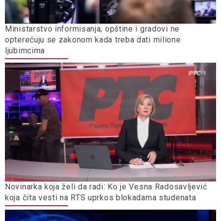
Ministarstvo informisanja, opštine i gradovi ne
opterećuju se zakonom kada treba dati milione
ljubimcima
Novinarka koja želi da radi: Ko je Vesna Radosavljević
koja čita vesti na RTS uprkos blokadama studenata