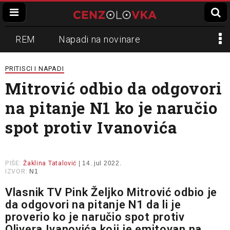
REM
Napadi na novinare
Zvučni top
Crna Gora
N1
PRITISCI I NAPADI
Mitrović odbio da odgovori
Propaganda
Lokalni mediji
na pitanje N1 ko je naručio
Informer
Slavko Ćuruvija
spot protiv Ivanovića
PIŠE:
Žaklina Tatalović
| 14. jul 2022.
IZVOR:
N1
Vlasnik TV Pink Željko Mitrović odbio je
da odgovori na pitanje N1 da li je
proverio ko je naručio spot protiv
Olivera Ivanovića koji je emitovan na