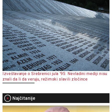
Izveštavanje o Srebrenici jula '95: Nevladini mediji nisu
znali da li da veruju, režimski slavili zločince
Najčitanije