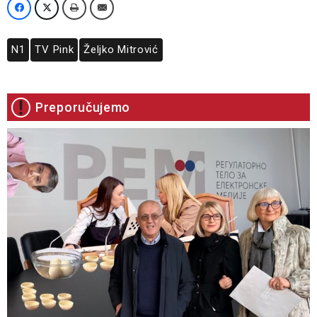
N1
TV Pink
Željko Mitrović
Preporučujemo