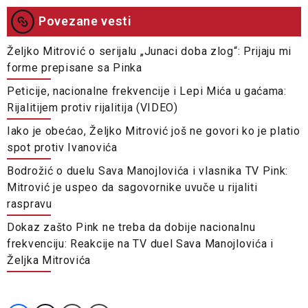
Povezane vesti
Željko Mitrović o serijalu „Junaci doba zlog“: Prijaju mi
forme prepisane sa Pinka
Peticije, nacionalne frekvencije i Lepi Mića u gaćama:
Rijalitijem protiv rijalitija (VIDEO)
Iako je obećao, Željko Mitrović još ne govori ko je platio
spot protiv Ivanovića
Bodrožić o duelu Sava Manojlovića i vlasnika TV Pink:
Mitrović je uspeo da sagovornike uvuče u rijaliti
raspravu
Dokaz zašto Pink ne treba da dobije nacionalnu
frekvenciju: Reakcije na TV duel Sava Manojlovića i
Željka Mitrovića