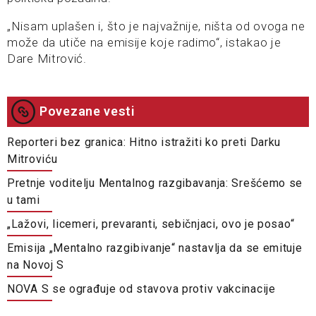
„Nisam uplašen i, što je najvažnije, ništa od ovoga ne
može da utiče na emisije koje radimo“, istakao je
Dare Mitrović.
Povezane vesti
Reporteri bez granica: Hitno istražiti ko preti Darku
Mitroviću
Pretnje voditelju Mentalnog razgibavanja: Srešćemo se
u tami
„Lažovi, licemeri, prevaranti, sebičnjaci, ovo je posao“
Emisija „Mentalno razgibivanje“ nastavlja da se emituje
na Novoj S
NOVA S se ograđuje od stavova protiv vakcinacije