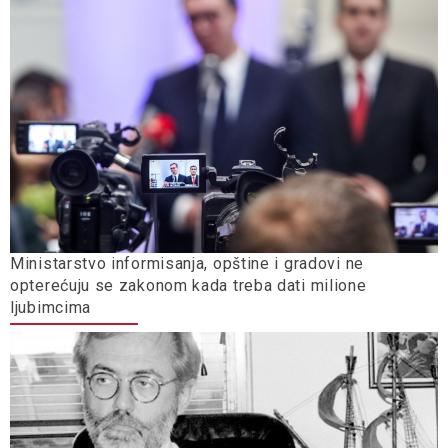
Ministarstvo informisanja, opštine i gradovi ne
opterećuju se zakonom kada treba dati milione
ljubimcima