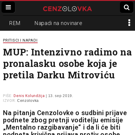
REM
Napadi na novinare
Zvučni top
Crna Gora
N1
PRITISCI I NAPADI
MUP: Intenzivno radimo na
Propaganda
Lokalni mediji
pronalasku osobe koja je
Informer
Slavko Ćuruvija
pretila Darku Mitroviću
PIŠE:
Denis Kolundžija
| 13. sep 2019.
IZVOR:
Cenzolovka
Na pitanja Cenzolovke o sudbini prijave
podnete zbog pretnji voditelju emisije
„Mentalno razgibavanje“ i da li će biti
podneta krivična prijava protiv osobe