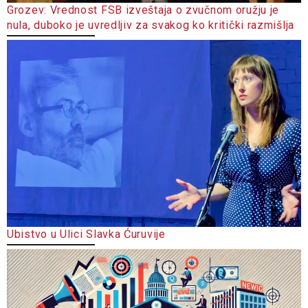
Grozev: Vrednost FSB izveštaja o zvučnom oružju je
nula, duboko je uvredljiv za svakog ko kritički razmišlja
Ubistvo u Ulici Slavka Ćuruvije