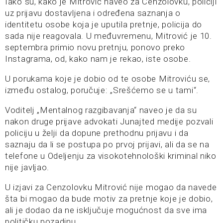
Iako su, kako je Mitrović naveo za Cenzolovku, policiji
uz prijavu dostavljena i određena saznanja o
identitetu osobe koja je uputila pretnje, policija do
sada nije reagovala. U međuvremenu, Mitrović je 10.
septembra primio novu pretnju, ponovo preko
Instagrama, od, kako nam je rekao, iste osobe.
U porukama koje je dobio od te osobe Mitroviću se,
između ostalog, poručuje: „Srešćemo se u tami“.
Voditelj „Mentalnog razgibavanja“ naveo je da su
nakon druge prijave advokati Junajted medije pozvali
policiju u želji da dopune prethodnu prijavu i da
saznaju da li se postupa po prvoj prijavi, ali da se na
telefone u Odeljenju za visokotehnološki kriminal niko
nije javljao.
U izjavi za Cenzolovku Mitrović nije mogao da navede
šta bi mogao da bude motiv za pretnje koje je dobio,
ali je dodao da ne isključuje mogućnost da sve ima
političku pozadinu.