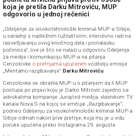
koja je pretila Darku Mitroviću, MUP
odgovorio u jednoj rečenici
„Odeljenje za visokotehnološki kriminal MUP-a Srbije,
u saradnji s nadležnim tužilaštvom, intenzivno radi na
rasvetljavanju ovog krivičnog dela i pronalasku
počinioca“, sve je što se nalazi u odgovoru Odeljenja
za medije i komunikaciju MUP-a na pitanja
Cenzolovke
o pretnjama upućenim
voditelju emisije
„Mentalno razgibavanje“
Darku Mitroviću
.
Cenzolovka se obratila MUP-u s pitanjem da li MUP
postupa po prijavi koju je Darko Mitrović zajedno sa
advokatima kompanije Junajted medija, vlasnikom TV
kanala Nova S na kojoj se emituje „Razgibavanje“,
podneo Odeljenju za visokotehnološki kriminal MUP-a
Srbije odmah nakon prve pretnje, koja mu je u vidu
poruke upućena preko Instagrama 29. avgusta.