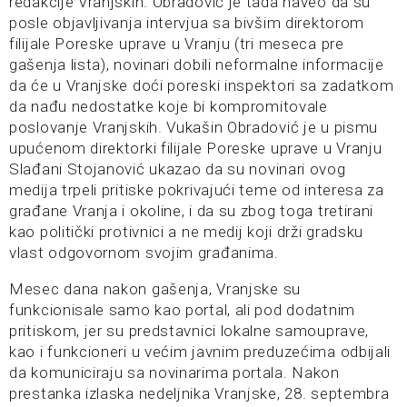
redakcije Vranjskih. Obradović je tada naveo da su
posle objavljivanja intervjua sa bivšim direktorom
filijale Poreske uprave u Vranju (tri meseca pre
gašenja lista), novinari dobili neformalne informacije
da će u Vranjske doći poreski inspektori sa zadatkom
da nađu nedostatke koje bi kompromitovale
poslovanje Vranjskih. Vukašin Obradović je u pismu
upućenom direktorki filijale Poreske uprave u Vranju
Slađani Stojanović ukazao da su novinari ovog
medija trpeli pritiske pokrivajući teme od interesa za
građane Vranja i okoline, i da su zbog toga tretirani
kao politički protivnici a ne medij koji drži gradsku
vlast odgovornom svojim građanima.
Mesec dana nakon gašenja, Vranjske su
funkcionisale samo kao portal, ali pod dodatnim
pritiskom, jer su predstavnici lokalne samouprave,
kao i funkcioneri u većim javnim preduzećima odbijali
da komuniciraju sa novinarima portala. Nakon
prestanka izlaska nedeljnika Vranjske, 28. septembra