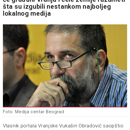
šta su izgubili nestankom najboljeg
lokalnog medija
Foto: Medija centar Beograd
Vlasnik portala Vranjske Vukašin Obradović saopštio