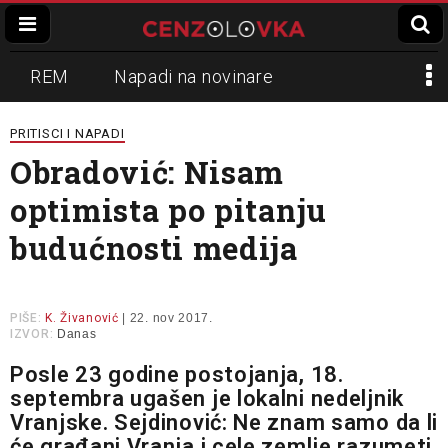
REM
Napadi na novinare
Zvučni top
Crna Gora
N1
PRITISCI I NAPADI
Obradović: Nisam
Propaganda
Lokalni mediji
optimista po pitanju
Informer
Slavko Ćuruvija
budućnosti medija
PIŠE:
K. Živanović
| 22. nov 2017.
IZVOR:
Danas
Posle 23 godine postojanja, 18.
septembra ugašen je lokalni nedeljnik
Vranjske. Sejdinović: Ne znam samo da li
će građani Vranja i cele zemlje razumeti