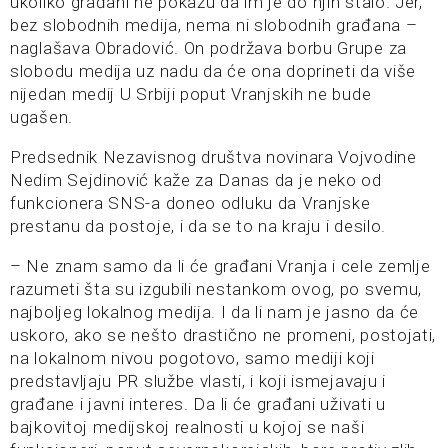
ukoliko građani ne pokažu da im je do njih stalo. Jer,
bez slobodnih medija, nema ni slobodnih građana –
naglašava Obradović. On podržava borbu Grupe za
slobodu medija uz nadu da će ona doprineti da više
nijedan medij U Srbiji poput Vranjskih ne bude
ugašen.
Predsednik Nezavisnog društva novinara Vojvodine
Nedim Sejdinović kaže za Danas da je neko od
funkcionera SNS-a doneo odluku da Vranjske
prestanu da postoje, i da se to na kraju i desilo.
– Ne znam samo da li će građani Vranja i cele zemlje
razumeti šta su izgubili nestankom ovog, po svemu,
najboljeg lokalnog medija. I da li nam je jasno da će
uskoro, ako se nešto drastično ne promeni, postojati,
na lokalnom nivou pogotovo, samo mediji koji
predstavljaju PR službe vlasti, i koji ismejavaju i
građane i javni interes. Da li će građani uživati u
bajkovitoj medijskoj realnosti u kojoj se naši