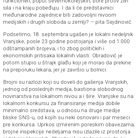
funkcioneri, poput severnokorejskih, bore protiv zlih
sila i na kraju pobeđuju. I da li će predstavnici
međunarodne zajednice biti zadovoljni nivoom
medijskih i drugih sloboda u zemlji? – pita Sejdinović.
Podsetimo, 18. septembra ugašen je lokalni nedeljnik
Vranjske, posle 23 godine postojanja i više od 1.000
odštampanih brojeva, i to zbog političkih i
ekonomskih pritisaka lokalnih vlasti. Obradović je
potom stupio u štrajk glađu koji je morao da prekine
na preporuku lekara, jer je završio u bolnici.
Brojni su razlozi koji su doveli do gašenja Vranjskih,
jednog od poslednjih medija, bastiona slobodnog
novinarstva na lokalnom nivou a i šire. Vranjske su na
lokalnom konkursu za finansiranje medija dobile
minimalno sredstava, u odnosu na druge medije
bliske SNS-u, od kojih su neki osnovani i par meseci
pre konkursa. Uprkos izmirenim poreskim obavezama,
brojne inspekcije nedeljama nisu izlazile iz prostorija