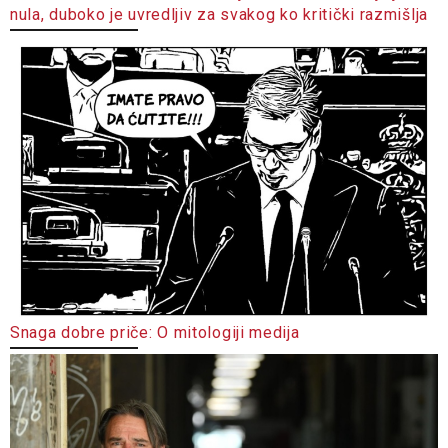
nula, duboko je uvredljiv za svakog ko kritički razmišlja
Snaga dobre priče: O mitologiji medija