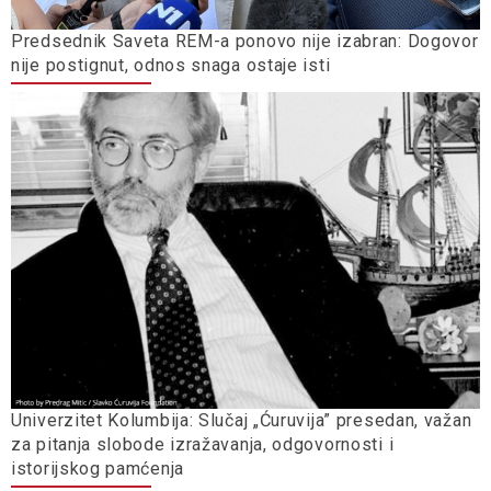
Predsednik Saveta REM-a ponovo nije izabran: Dogovor
nije postignut, odnos snaga ostaje isti
Univerzitet Kolumbija: Slučaj „Ćuruvija” presedan, važan
za pitanja slobode izražavanja, odgovornosti i
istorijskog pamćenja