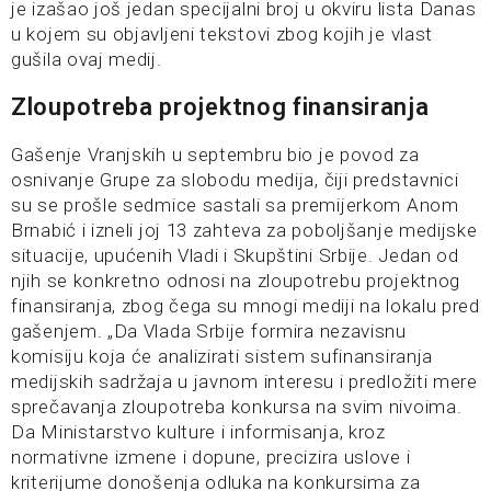
je izašao još jedan specijalni broj u okviru lista Danas
u kojem su objavljeni tekstovi zbog kojih je vlast
gušila ovaj medij.
Zloupotreba projektnog finansiranja
Gašenje Vranjskih u septembru bio je povod za
osnivanje Grupe za slobodu medija, čiji predstavnici
su se prošle sedmice sastali sa premijerkom Anom
Brnabić i izneli joj 13 zahteva za poboljšanje medijske
situacije, upućenih Vladi i Skupštini Srbije. Jedan od
njih se konkretno odnosi na zloupotrebu projektnog
finansiranja, zbog čega su mnogi mediji na lokalu pred
gašenjem. „Da Vlada Srbije formira nezavisnu
komisiju koja će analizirati sistem sufinansiranja
medijskih sadržaja u javnom interesu i predložiti mere
sprečavanja zloupotreba konkursa na svim nivoima.
Da Ministarstvo kulture i informisanja, kroz
normativne izmene i dopune, precizira uslove i
kriterijume donošenja odluka na konkursima za