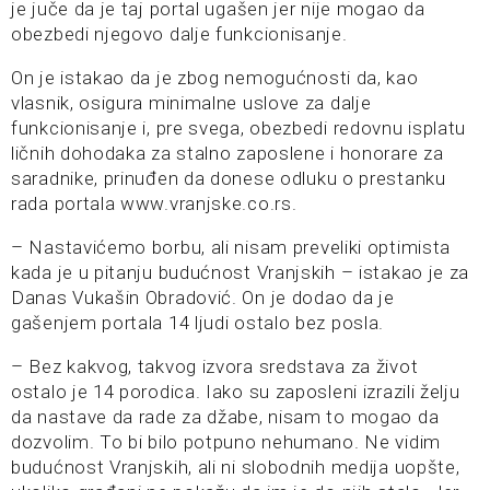
je juče da je taj portal ugašen jer nije mogao da
obezbedi njegovo dalje funkcionisanje.
On je istakao da je zbog nemogućnosti da, kao
vlasnik, osigura minimalne uslove za dalje
funkcionisanje i, pre svega, obezbedi redovnu isplatu
ličnih dohodaka za stalno zaposlene i honorare za
saradnike, prinuđen da donese odluku o prestanku
rada portala www.vranjske.co.rs.
– Nastavićemo borbu, ali nisam preveliki optimista
kada je u pitanju budućnost Vranjskih – istakao je za
Danas Vukašin Obradović. On je dodao da je
gašenjem portala 14 ljudi ostalo bez posla.
– Bez kakvog, takvog izvora sredstava za život
ostalo je 14 porodica. Iako su zaposleni izrazili želju
da nastave da rade za džabe, nisam to mogao da
dozvolim. To bi bilo potpuno nehumano. Ne vidim
budućnost Vranjskih, ali ni slobodnih medija uopšte,