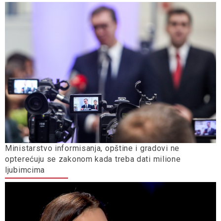
Ministarstvo informisanja, opštine i gradovi ne
opterećuju se zakonom kada treba dati milione
ljubimcima