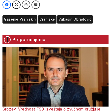
Gašenje Vranjskih
Vranjske
Vukašin Obradović
Preporučujemo
Grozev: Vrednost FSB izveštaja o zvučnom oružju je