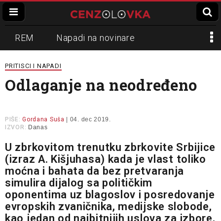
REM
Napadi na novinare
Zvučni top
Crna Gora
N1
PRITISCI I NAPADI
Odlaganje na neodređeno
Propaganda
Lokalni mediji
Informer
Slavko Ćuruvija
PIŠE:
Gordana Suša
| 04. dec 2019.
IZVOR:
Danas
U zbrkovitom trenutku zbrkovite Srbijice
(izraz A. Kišjuhasa) kada je vlast toliko
moćna i bahata da bez pretvaranja
simulira dijalog sa političkim
oponentima uz blagoslov i posredovanje
evropskih zvaničnika, medijske slobode,
kao jedan od najbitnijih uslova za izbore,