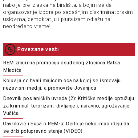
nabolje pre izlaska na birališta, a bojim se da
organizovanje izbora po sadašnjim diskriminatorskim
uslovima, demokratiju i pluralizam odlažu na
neodređeno vreme!
Povezane vesti
REM žmuri na promociju osuđenog zločinca Ratka
Mladića
Koluvija se hvali majicom oca na kojoj se ismevaju
nezavisni mediji, a promoviše Jovanjica
Dnevnik poslaničkih uvreda (2): Kritičke medije optužuju
za kriminal, terorizam, divljanje i, naravno, ugrožavanje
Vučića
Gavrilović i Suša o REM-u: Očito je neko imao ideju da
se drži polupravno stanje (VIDEO)