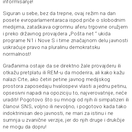
informisanje!
Siguran u sebe, bez da trepne, ovaj režim na dan
posete evroparlamentaraca ispod priče o slobodnim
medijima, zataškava ogromnu aferu trgovine oružjem
i preko državnog provajdera „Pošta net “ ukida
programe N1 i Nove S i time značajnom delu javnosti
uskraćuje pravo na pluralinu demokratsku
normalnost!
Građanima ostaje da se direktno žale provajderu ili
otkažu pretplatu ili REM-u da moderira, ali kako kažu
nalazi Crte, ako četiri petine javnog medijskog
prostora zaposedaju hvalospevi vlasti a jednu petinu,
opsesivni napadi na opoziciju to, najverovatnije, neće
uraditi! Pogotovo što su mnogi od njih ili simpatizeri ili
članovi SNS, voljno ili nevoljno, i pogotovo kada tako
indoktrinisan deo javnosti, ne mari za istinu i ne
sumnja u zvanične verzije, jer do njih druge i drukčije
ne mogu da dopru!