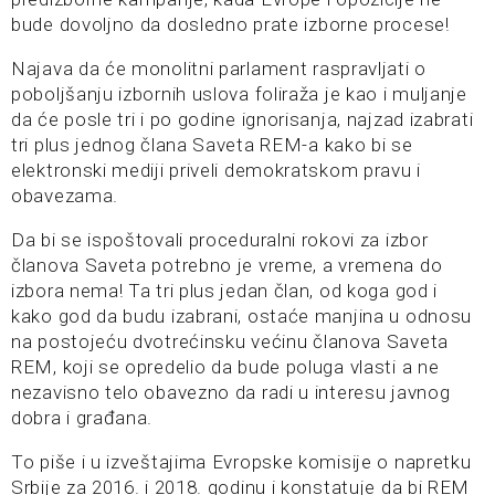
bude dovoljno da dosledno prate izborne procese!
Najava da će monolitni parlament raspravljati o
poboljšanju izbornih uslova foliraža je kao i muljanje
da će posle tri i po godine ignorisanja, najzad izabrati
tri plus jednog člana Saveta REM-a kako bi se
elektronski mediji priveli demokratskom pravu i
obavezama.
Da bi se ispoštovali proceduralni rokovi za izbor
članova Saveta potrebno je vreme, a vremena do
izbora nema! Ta tri plus jedan član, od koga god i
kako god da budu izabrani, ostaće manjina u odnosu
na postojeću dvotrećinsku većinu članova Saveta
REM, koji se opredelio da bude poluga vlasti a ne
nezavisno telo obavezno da radi u interesu javnog
dobra i građana.
To piše i u izveštajima Evropske komisije o napretku
Srbije za 2016. i 2018. godinu i konstatuje da bi REM