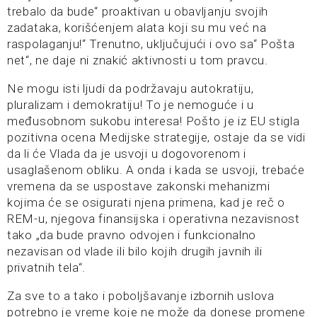
trebalo da bude“ proaktivan u obavljanju svojih
zadataka, korišćenjem alata koji su mu već na
raspolaganju!“ Trenutno, uključujući i ovo sa“ Pošta
net“, ne daje ni znakić aktivnosti u tom pravcu.
Ne mogu isti ljudi da podržavaju autokratiju,
pluralizam i demokratiju! To je nemoguće i u
međusobnom sukobu interesa! Pošto je iz EU stigla
pozitivna ocena Medijske strategije, ostaje da se vidi
da li će Vlada da je usvoji u dogovorenom i
usaglašenom obliku. A onda i kada se usvoji, trebaće
vremena da se uspostave zakonski mehanizmi
kojima će se osigurati njena primena, kad je reč o
REM-u, njegova finansijska i operativna nezavisnost
tako „da bude pravno odvojen i funkcionalno
nezavisan od vlade ili bilo kojih drugih javnih ili
privatnih tela“.
Za sve to a tako i poboljšavanje izbornih uslova
potrebno je vreme koje ne može da donese promene