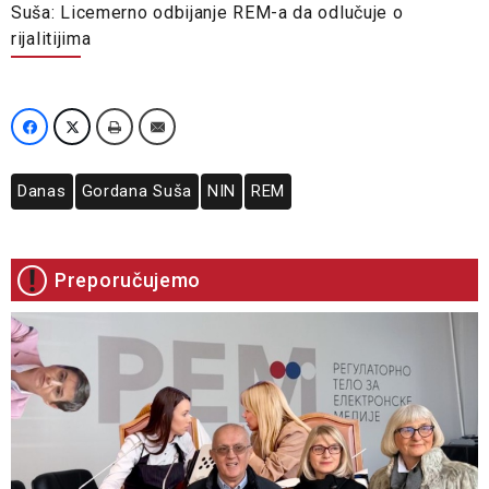
Suša: Licemerno odbijanje REM-a da odlučuje o
rijalitijima
Danas
Gordana Suša
NIN
REM
Preporučujemo