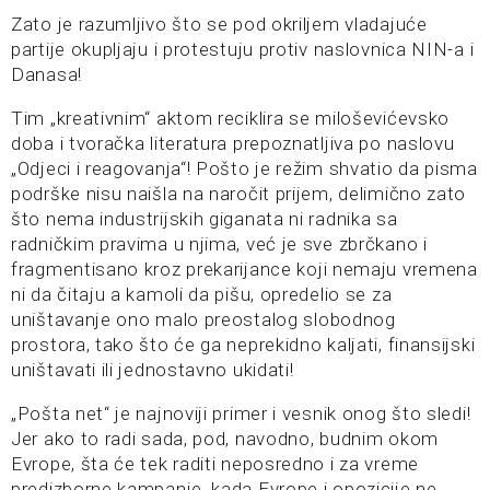
Zato je razumljivo što se pod okriljem vladajuće
partije okupljaju i protestuju protiv naslovnica NIN-a i
Danasa!
Tim „kreativnim“ aktom reciklira se miloševićevsko
doba i tvoračka literatura prepoznatljiva po naslovu
„Odjeci i reagovanja“! Pošto je režim shvatio da pisma
podrške nisu naišla na naročit prijem, delimično zato
što nema industrijskih giganata ni radnika sa
radničkim pravima u njima, već je sve zbrčkano i
fragmentisano kroz prekarijance koji nemaju vremena
ni da čitaju a kamoli da pišu, opredelio se za
uništavanje ono malo preostalog slobodnog
prostora, tako što će ga neprekidno kaljati, finansijski
uništavati ili jednostavno ukidati!
„Pošta net“ je najnoviji primer i vesnik onog što sledi!
Jer ako to radi sada, pod, navodno, budnim okom
Evrope, šta će tek raditi neposredno i za vreme
predizborne kampanje, kada Evrope i opozicije ne