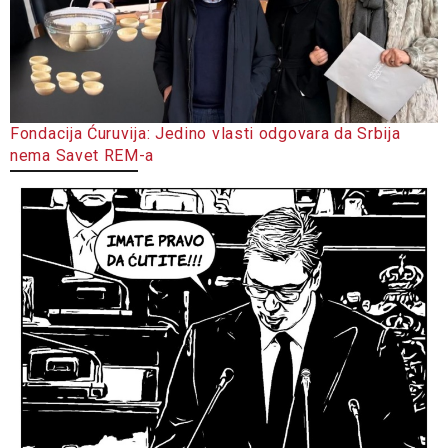
Fondacija Ćuruvija: Jedino vlasti odgovara da Srbija
nema Savet REM-a