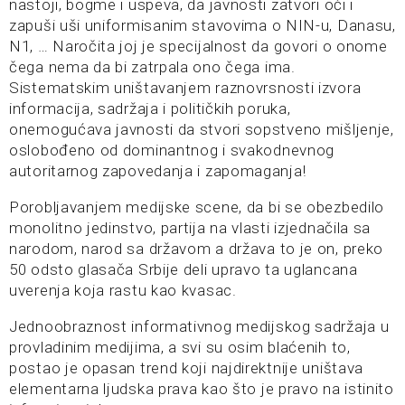
nastoji, bogme i uspeva, da javnosti zatvori oči i
zapuši uši uniformisanim stavovima o NIN-u, Danasu,
N1, … Naročita joj je specijalnost da govori o onome
čega nema da bi zatrpala ono čega ima.
Sistematskim uništavanjem raznovrsnosti izvora
informacija, sadržaja i političkih poruka,
onemogućava javnosti da stvori sopstveno mišljenje,
oslobođeno od dominantnog i svakodnevnog
autoritarnog zapovedanja i zapomaganja!
Porobljavanjem medijske scene, da bi se obezbedilo
monolitno jedinstvo, partija na vlasti izjednačila sa
narodom, narod sa državom a država to je on, preko
50 odsto glasača Srbije deli upravo ta uglancana
uverenja koja rastu kao kvasac.
Jednoobraznost informativnog medijskog sadržaja u
provladinim medijima, a svi su osim blaćenih to,
postao je opasan trend koji najdirektnije uništava
elementarna ljudska prava kao što je pravo na istinito