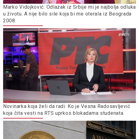
Marko Vidojković: Odlazak iz Srbije mi je najbolja odluka
u životu. A nije bilo sile koja bi me oterala iz Beograda
2008.
Novinarka koja želi da radi: Ko je Vesna Radosavljević
koja čita vesti na RTS uprkos blokadama studenata