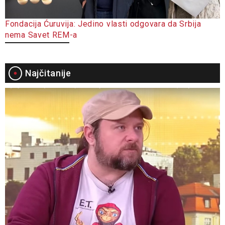
Fondacija Ćuruvija: Jedino vlasti odgovara da Srbija
nema Savet REM-a
Najčitanije