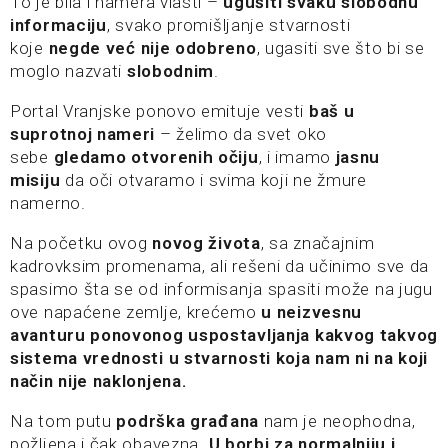
To je bila i namera vlasti –
ugušiti svaku slobodnu
informaciju
, svako promišljanje stvarnosti
koje
negde već nije odobreno
, ugasiti sve što bi se
moglo nazvati
slobodnim
.
Portal Vranjske ponovo emituje vesti
baš u
suprotnoj nameri
– želimo da svet oko
sebe
gledamo otvorenih očiju
, i imamo
jasnu
misiju
da oči otvaramo i svima koji ne žmure
namerno.
Na početku ovog
novog života
, sa značajnim
kadrovksim promenama, ali rešeni da učinimo sve da
spasimo šta se od informisanja spasiti može na jugu
ove napaćene zemlje, krećemo
u neizvesnu
avanturu ponovonog uspostavljanja kakvog takvog
sistema vrednosti u stvarnosti koja nam ni na koji
način nije naklonjena.
Na tom putu
podrška građana
nam je neophodna,
požljena i čak obavezna.
U borbi za normalniju i