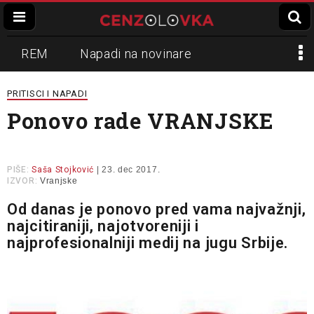
REM
Napadi na novinare
Zvučni top
Crna Gora
N1
PRITISCI I NAPADI
Ponovo rade VRANJSKE
Propaganda
Lokalni mediji
Informer
Slavko Ćuruvija
PIŠE:
Saša Stojković
| 23. dec 2017.
IZVOR:
Vranjske
Od danas je ponovo pred vama najvažnji,
najcitiraniji, najotvoreniji i
najprofesionalniji medij na jugu Srbije.