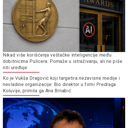
Nikad više korišćenja veštačke inteligencije među
dobitnicima Pulicera: Pomaže u istraživanju, ali ne piše
niti uređuje
Ko je Vukša Dragović koji targetira nezavisne medije i
nevladine organizacije: Bio direktor u firmi Predraga
Koluvije, primila ga Ana Brnabić