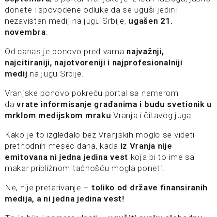
donete i spovodene odluke da se uguši jedini
nezavistan medij na jugu Srbije,
ugašen 21.
novembra
.
Od danas je ponovo pred vama
najvažnji,
najcitiraniji, najotvoreniji i najprofesionalniji
medij
na jugu Srbije.
Vranjske ponovo pokreću portal sa namerom
da
vrate informisanje građanima i budu svetionik u
mrklom medijskom mraku
Vranja i čitavog juga.
Kako je to izgledalo bez Vranjskih moglo se videti
prethodnih mesec dana, kada
iz Vranja nije
emitovana ni jedna jedina vest
koja bi to ime sa
makar približnom tačnošću mogla poneti.
Ne, nije preterivanje –
toliko od države finansiranih
medija, a ni jedna jedina vest!