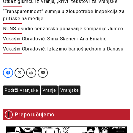
Otkaz glumcu iz Vranja, „krivi“ tekstovi za Vranjske
“Transparentnost” sumnja u zloupotrebe inspekcija za
pritiske na medije
NUNS osudio cenzorsko ponašanje kompanije Jumco
Vukašin Obradović: Sima Skener i Ana Brnabić
Vukašin Obradović: Izlazimo bar još jednom u Danasu
Podrži Vranjske
Vranje
Vranjske
Preporučujemo