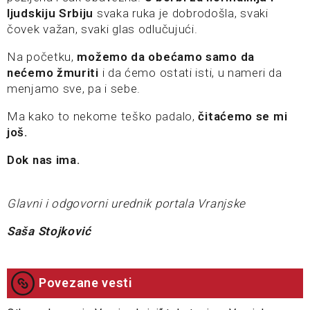
ljudskiju Srbiju
svaka ruka je dobrodošla, svaki
čovek važan, svaki glas odlučujući.
Na početku,
možemo da obećamo samo da
nećemo žmuriti
i da ćemo ostati isti, u nameri da
menjamo sve, pa i sebe.
Ma kako to nekome teško padalo,
čitaćemo se mi
još.
Dok nas ima.
Glavni i odgovorni urednik portala Vranjske
Saša Stojković
Povezane vesti