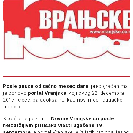
Posle pauze od tačno mesec dana
, pred građanima
je ponovo
portal Vranjske
, koji ovog 22. decembra
2017. kreće, paradoksalno, kao novi medij dugačke
tradicije.
Kao što je poznato,
Novine Vranjske su posle
neizdržljivih pritisaka vlasti ugašene 19.
septembra
, a portal Vranjske je iz istih razloga, jasno