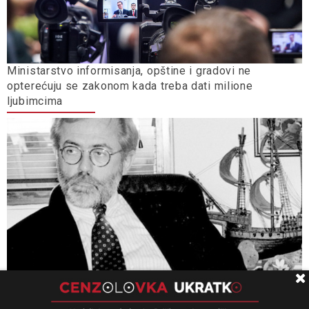
Ministarstvo informisanja, opštine i gradovi ne
opterećuju se zakonom kada treba dati milione
ljubimcima