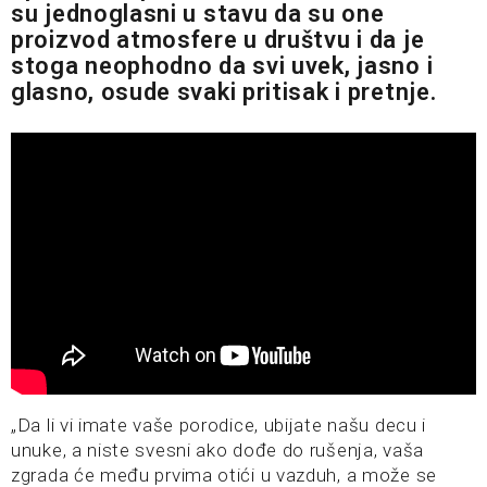
su jednoglasni u stavu da su one
proizvod atmosfere u društvu i da je
stoga neophodno da svi uvek, jasno i
glasno, osude svaki pritisak i pretnje.
„Da li vi imate vaše porodice, ubijate našu decu i
unuke, a niste svesni ako dođe do rušenja, vaša
zgrada će među prvima otići u vazduh, a može se