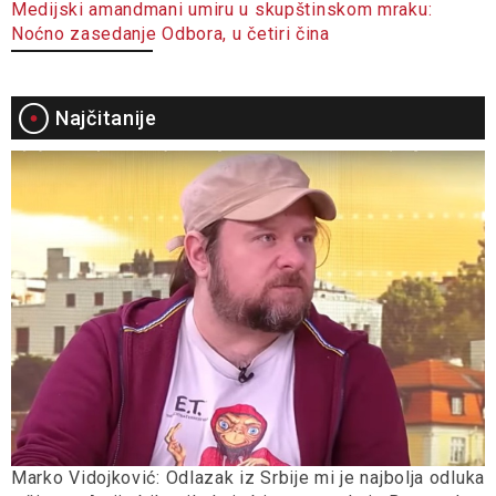
Medijski amandmani umiru u skupštinskom mraku:
Noćno zasedanje Odbora, u četiri čina
Najčitanije
Marko Vidojković: Odlazak iz Srbije mi je najbolja odluka