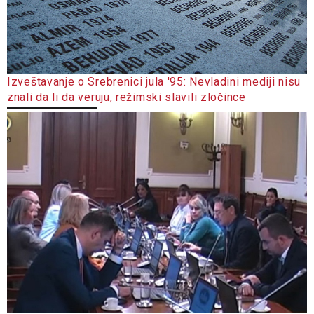
Izveštavanje o Srebrenici jula '95: Nevladini mediji nisu
znali da li da veruju, režimski slavili zločince