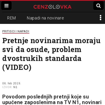
REM
Napadi na novinare
Zvučni top
Crna Gora
N1
PRITISCI I NAPADI
Pretnje novinarima moraju
Propaganda
Lokalni mediji
svi da osude, problem
Informer
Slavko Ćuruvija
dvostrukih standarda
(VIDEO)
06. feb 2019.
IZVOR:
N1
Povodom poslednjih pretnji koje su
upućene zaposlenima na TV N1, novinari