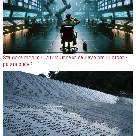
Šta čeka medije u 2024: Ugovor sa đavolom ili otpor -
pa šta bude?