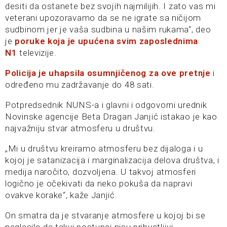
desiti da ostanete bez svojih najmilijih. I zato vas mi
veterani upozoravamo da se ne igrate sa ničijom
sudbinom jer je vaša sudbina u našim rukama“, deo
je
poruke koja je upućena svim zaposlednima
N1
televizije.
Policija je uhapsila osumnjičenog za ove pretnje
i
određeno mu zadržavanje do 48 sati.
Potpredsednik NUNS-a i glavni i odgovorni urednik
Novinske agencije Beta Dragan Janjić istakao je kao
najvažniju stvar atmosferu u društvu.
„Mi u društvu kreiramo atmosferu bez dijaloga i u
kojoj je satanizacija i marginalizacija delova društva, i
medija naročito, dozvoljena. U takvoj atmosferi
logično je očekivati da neko pokuša da napravi
ovakve korake“, kaže Janjić.
On smatra da je stvaranje atmosfere u kojoj bi se
naglasilo da takvi postupci nisu prihvatljivi