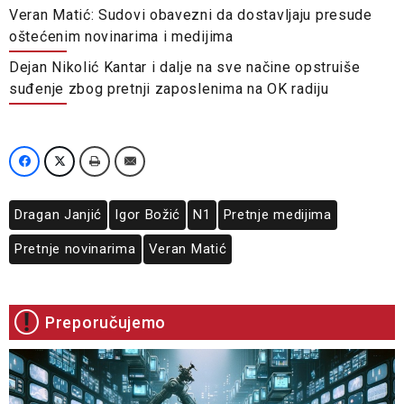
Veran Matić: Sudovi obavezni da dostavljaju presude
oštećenim novinarima i medijima
Dejan Nikolić Kantar i dalje na sve načine opstruiše
suđenje zbog pretnji zaposlenima na OK radiju
Dragan Janjić
Igor Božić
N1
Pretnje medijima
Pretnje novinarima
Veran Matić
Preporučujemo