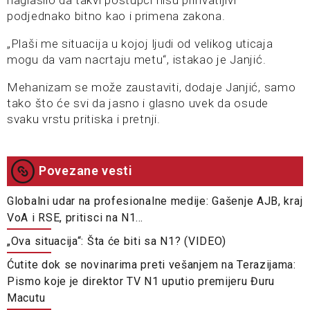
podjednako bitno kao i primena zakona.
„Plaši me situacija u kojoj ljudi od velikog uticaja
mogu da vam nacrtaju metu“, istakao je Janjić.
Mehanizam se može zaustaviti, dodaje Janjić, samo
tako što će svi da jasno i glasno uvek da osude
svaku vrstu pritiska i pretnji.
Povezane vesti
Globalni udar na profesionalne medije: Gašenje AJB, kraj
VoA i RSE, pritisci na N1…
„Ova situacija“: Šta će biti sa N1? (VIDEO)
Ćutite dok se novinarima preti vešanjem na Terazijama:
Pismo koje je direktor TV N1 uputio premijeru Đuru
Macutu