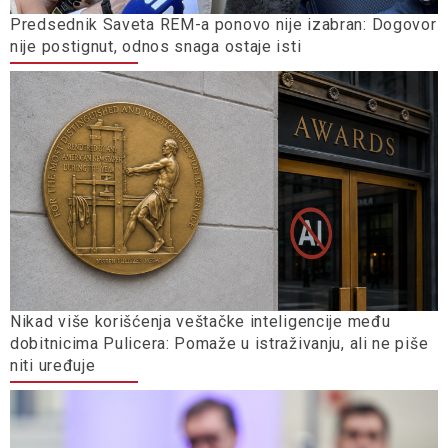
Predsednik Saveta REM-a ponovo nije izabran: Dogovor
nije postignut, odnos snaga ostaje isti
Nikad više korišćenja veštačke inteligencije među
dobitnicima Pulicera: Pomaže u istraživanju, ali ne piše
niti uređuje