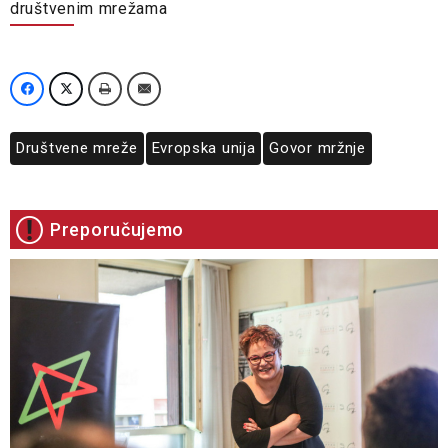
društvenim mrežama
Društvene mreže
Evropska unija
Govor mržnje
Preporučujemo