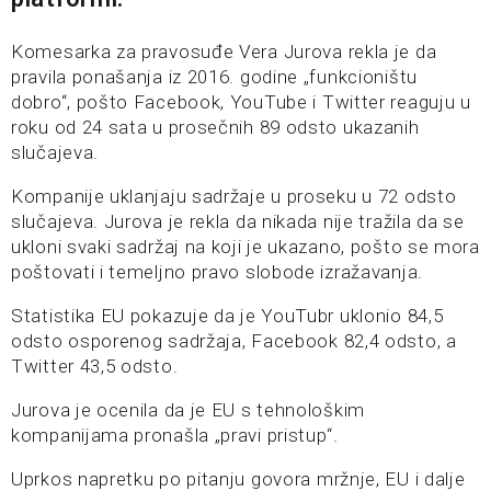
Komesarka za pravosuđe Vera Jurova rekla je da
pravila ponašanja iz 2016. godine „funkcioništu
dobro“, pošto Facebook, YouTube i Twitter reaguju u
roku od 24 sata u prosečnih 89 odsto ukazanih
slučajeva.
Kompanije uklanjaju sadržaje u proseku u 72 odsto
slučajeva. Jurova je rekla da nikada nije tražila da se
ukloni svaki sadržaj na koji je ukazano, pošto se mora
poštovati i temeljno pravo slobode izražavanja.
Statistika EU pokazuje da je YouTubr uklonio 84,5
odsto osporenog sadržaja, Facebook 82,4 odsto, a
Twitter 43,5 odsto.
Jurova je ocenila da je EU s tehnološkim
kompanijama pronašla „pravi pristup“.
Uprkos napretku po pitanju govora mržnje, EU i dalje