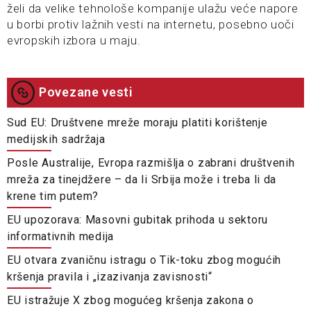
želi da velike tehnološe kompanije ulažu veće napore
u borbi protiv lažnih vesti na internetu, posebno uoči
evropskih izbora u maju.
Povezane vesti
Sud EU: Društvene mreže moraju platiti korištenje
medijskih sadržaja
Posle Australije, Evropa razmišlja o zabrani društvenih
mreža za tinejdžere – da li Srbija može i treba li da
krene tim putem?
EU upozorava: Masovni gubitak prihoda u sektoru
informativnih medija
EU otvara zvaničnu istragu o Tik-toku zbog mogućih
kršenja pravila i „izazivanja zavisnosti“
EU istražuje X zbog mogućeg kršenja zakona o