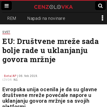
REM
Napadi na novinare
Zvučni top
Crna Gora
N1
SVET
EU: Društvene mreže sada
Propaganda
Lokalni mediji
bolje rade u uklanjanju
Informer
Slavko Ćuruvija
govora mržnje
:
Beta/AP
| 06. feb 2019.
IZVOR:
N1
Evropska unija ocenila je da su glavne
društvene mreže povećale napore u
uklanjanju govora mržnje sa svojih
platformi.