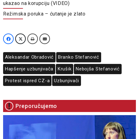
ukazao na korupciju (VIDEO)
Režimska poruka – ćutanje je zlato
Aleksandar Obradović
Branko Stefanović
Hapšenje uzbunjivača
Krušik
Nebojša Stefanović
Protest ispred CZ-a
Uzbunjivači
Preporučujemo