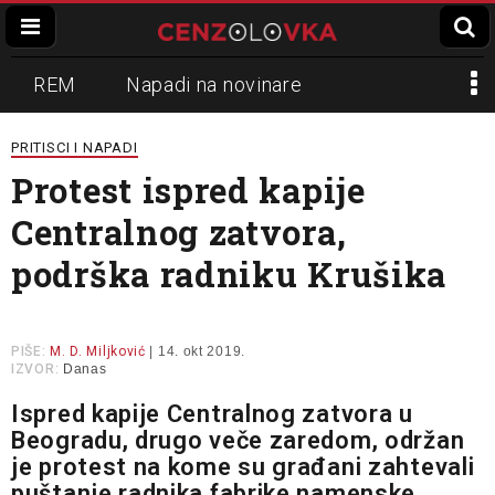
REM
Napadi na novinare
Zvučni top
Crna Gora
N1
PRITISCI I NAPADI
Protest ispred kapije
Propaganda
Lokalni mediji
Centralnog zatvora,
Informer
Slavko Ćuruvija
podrška radniku Krušika
PIŠE:
M. D. Miljković
| 14. okt 2019.
IZVOR:
Danas
Ispred kapije Centralnog zatvora u
Beogradu, drugo veče zaredom, održan
je protest na kome su građani zahtevali
puštanje radnika fabrike namenske