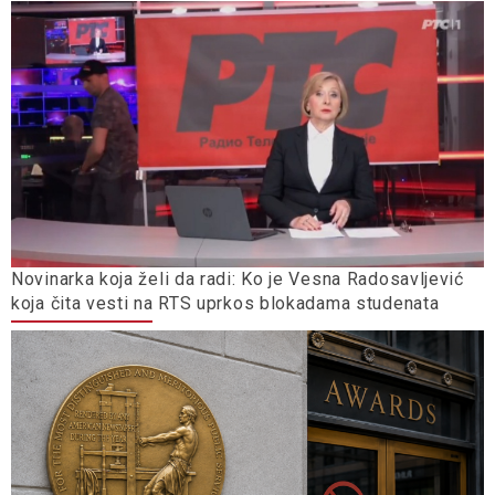
Novinarka koja želi da radi: Ko je Vesna Radosavljević
koja čita vesti na RTS uprkos blokadama studenata