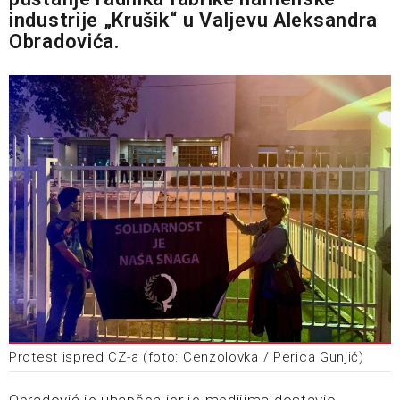
industrije „Krušik“ u Valjevu Aleksandra
Obradovića.
Protest ispred CZ-a (foto: Cenzolovka / Perica Gunjić)
Obradović je uhapšen jer je medijima dostavio