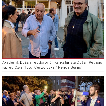
Akademik Dušan Teodorović i karikaturista Dušan Petričić
ispred CZ-a (foto: Cenzolovka / Perica Gunjić)