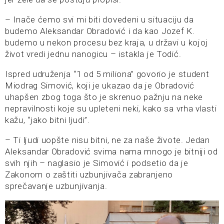
– Inače ćemo svi mi biti dovedeni u situaciju da
budemo Aleksandar Obradović i da kao Jozef K.
budemo u nekon procesu bez kraja, u državi u kojoj
život vredi jednu nanogicu – istakla je Todić.
Ispred udruženja “1 od 5 miliona” govorio je student
Miodrag Simović, koji je ukazao da je Obradović
uhapšen zbog toga što je skrenuo pažnju na neke
nepravilnosti koje su upleteni neki, kako sa vrha vlasti
kažu, “jako bitni ljudi”.
– Ti ljudi uopšte nisu bitni, ne za naše živote. Jedan
Aleksandar Obradović svima nama mnogo je bitniji od
svih njih – naglasio je Simović i podsetio da je
Zakonom o zaštiti uzbunjivača zabranjeno
sprečavanje uzbunjivanja.