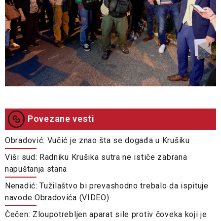
Povezane vesti
Obradović: Vučić je znao šta se događa u Krušiku
Viši sud: Radniku Krušika sutra ne ističe zabrana
napuštanja stana
Nenadić: Tužilaštvo bi prevashodno trebalo da ispituje
navode Obradovića (VIDEO)
Čečen: Zloupotrebljen aparat sile protiv čoveka koji je