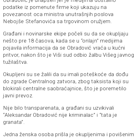
podatke iz pomenute firme koji ukazuju na
povezanost oca ministra unutrašnjih poslova
Nebojše Stefanovića sa trgovinom oružjem.
Građani i novinarske ekipe počeli su da se okupljaju
nešto pre 18 časova, kada se u “onlajn” medijima
pojavila informacija da se Obradović vraća u kućni
pritvor, nakon što je Viši sud odbio žalbu Višeg javnog
tužilaštva.
Okupljeni su se žalili da su imali poteškoće da dođu
do zgrade Centralnog zatvora, zbog taksista koji su
blokirali centralne saobraćajnice, što je poremetilo
javni prevoz.
Nije bilo transparenata, a građani su uzvikivali
“Aleksandar Obradović nije kriminalac” i “tata je
granata”.
Jedna ženska osoba prišla je okupljenima i povišenim