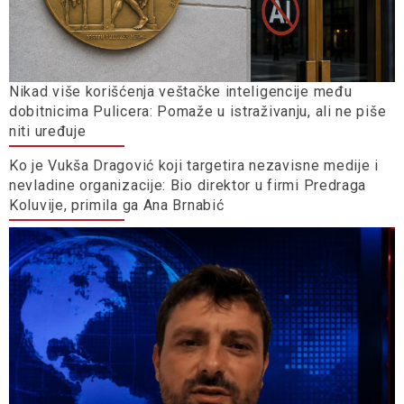
Nikad više korišćenja veštačke inteligencije među
dobitnicima Pulicera: Pomaže u istraživanju, ali ne piše
niti uređuje
Ko je Vukša Dragović koji targetira nezavisne medije i
nevladine organizacije: Bio direktor u firmi Predraga
Koluvije, primila ga Ana Brnabić