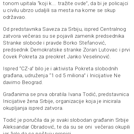
tonom upitala “koji k…. tražite ovde”, da bi je policajci
u civilu ubrzo udaljili sa mesta na kome se skup
održavao.
Od predstavnika Saveza za Srbiju, ispred Centralnog
zatvora večeras su se pojavili zamenik predsednika
Stranke slobode i pravde Borko Stefanović,
predsednik Demokratske stranke Zoran Lutovac i prvi
čovek Pokreta za preokret Janko Veselinović.
Ispred “CZ-a” bilo je i aktivista Pokreta slobodnih
građana, udruženja “1 od 5 miliona” i Inicijative Ne
davimo Beograd.
Građanima se prva obratila Ivana Todić, predstavnica
Inicijative žena Srbije, organizacije koja je inicirala
okupljanja ispred zatvora.
Todić je poručila da je svaki slobodan građanin Srbije
Aleksandar Obradović, te da su se oni večeras okupili
jer žele da se poštuju propisi.