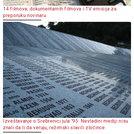
14 filmova, dokumentarnih filmova i TV emisija za
preporuku novinaru
Izveštavanje o Srebrenici jula '95: Nevladini mediji nisu
znali da li da veruju, režimski slavili zločince