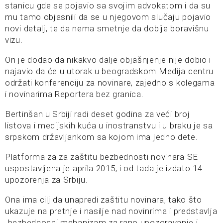
stanicu gde se pojavio sa svojim advokatom i da su
mu tamo objasnili da se u njegovom slučaju pojavio
novi detalj, te da nema smetnje da dobije boravišnu
vizu.
On je dodao da nikakvo dalje objašnjenje nije dobio i
najavio da će u utorak u beogradskom Medija centru
održati konferenciju za novinare, zajedno s kolegama
i novinarima Reportera bez granica.
Bertinšan u Srbiji radi deset godina za veći broj
listova i medijskih kuća u inostranstvu i u braku je sa
srpskom državljankom sa kojom ima jedno dete.
Platforma za za zaštitu bezbednosti novinara SE
uspostavljena je aprila 2015, i od tada je izdato 14
upozorenja za Srbiju.
Ona ima cilj da unapredi zaštitu novinara, tako što
ukazuje na pretnje i nasilje nad novinrima i predstavlja
„bezbednosni mehanizam za rano upozoravanje i