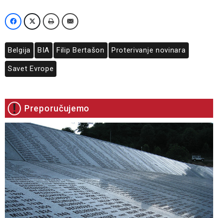
Belgija
BIA
Filip Bertašon
Proterivanje novinara
Savet Evrope
Preporučujemo