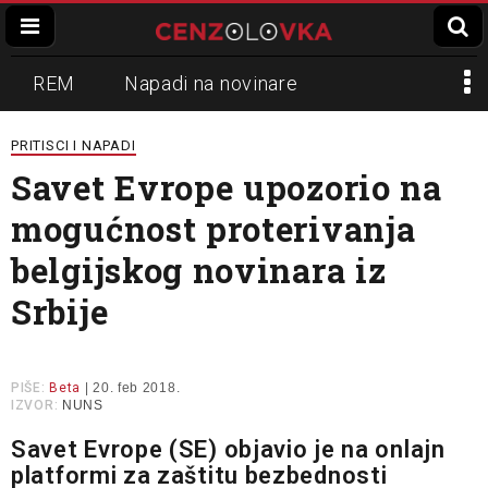
REM
Napadi na novinare
Zvučni top
Crna Gora
N1
PRITISCI I NAPADI
Savet Evrope upozorio na
Propaganda
Lokalni mediji
mogućnost proterivanja
Informer
Slavko Ćuruvija
belgijskog novinara iz
Srbije
PIŠE:
Beta
| 20. feb 2018.
IZVOR:
NUNS
Savet Evrope (SE) objavio je na onlajn
platformi za zaštitu bezbednosti