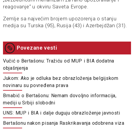
reagovanje“ u okviru Saveta Evrope.
Zemlje sa najvećim brojem upozorenja o stanju
medija su Turska (95), Rusija (43) i Azerbejdžan (31).
Povezane vesti
Vučić o Bertašonu: Tražiću od MUP i BIA dodatna
objašnjenja
Jukom: Ako je odluka bez obrazloženja belgijskom
novinaru su povređena prava
Brnabić o Bertašonu: Nemam dovoljno informacija,
mediji u Srbiji slobodni
UNS: MUP i BIA i dalje duguju obrazloženje javnosti
Bertašonu nakon pisanja Raskrikavanja odobrena viza