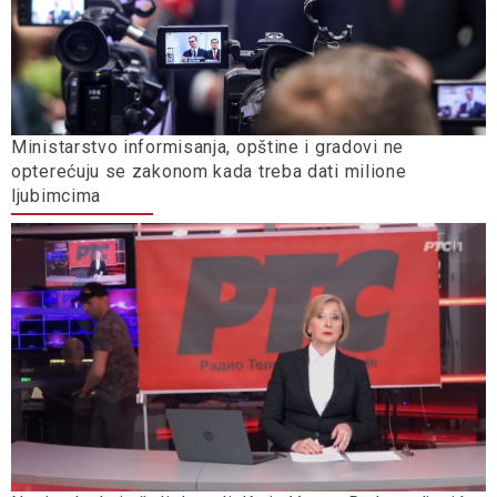
Ministarstvo informisanja, opštine i gradovi ne
opterećuju se zakonom kada treba dati milione
ljubimcima