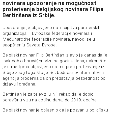
novinara upozorenje na mogućnost
proterivanja belgijskog novinara Filipa
Bertinšana iz Srbije.
Upozorenje je objavljeno na inicijatvu partnerskih
organizacija – Evropske federacije novinara i
Međunarodne federacije novinara, navodi se u
saopštenju Saveta Evrope.
Belgijski novinar Filip Bertinšan izjavio je danas da je
ipak dobio boravišnu vizu na godinu dana, nakon što
je u medijima objavljeno da mu preti proterivanje iz
Srbije zbog toga što je Bezbednosno-informativna
agencija procenila da on predstavlja bezbednost po
državu i građane.
Bertinšan je za televiziju N1 rekao da je dobio
boravišnu vizu na godinu dana, do 2019. godine.
Belgijski novinar je objasnio da je pozvan u policijsku