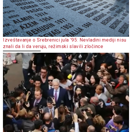
Izveštavanje o Srebrenici jula '95: Nevladini mediji nisu
znali da li da veruju, režimski slavili zločince