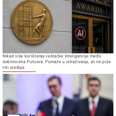
Nikad više korišćenja veštačke inteligencije među
dobitnicima Pulicera: Pomaže u istraživanju, ali ne piše
niti uređuje