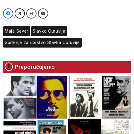
Maja Sever
Slavko Ćuruvija
Suđenje za ubistvo Slavka Ćuruvije
Preporučujemo