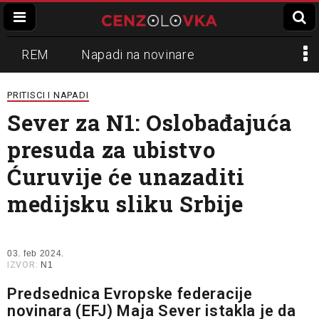
REM
Napadi na novinare
Zvučni top
Crna Gora
N1
PRITISCI I NAPADI
Sever za N1: Oslobađajuća
Propaganda
Lokalni mediji
presuda za ubistvo
Informer
Slavko Ćuruvija
Ćuruvije će unazaditi
medijsku sliku Srbije
03. feb 2024.
IZVOR:
N1
Predsednica Evropske federacije
novinara (EFJ) Maja Sever istakla je da