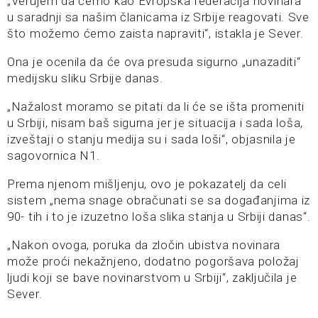
„Verujem da ćemo kao Evropska federacija novinara
u saradnji sa našim članicama iz Srbije reagovati. Sve
što možemo ćemo zaista napraviti“, istakla je Sever.
Ona je ocenila da će ova presuda sigurno „unazaditi“
medijsku sliku Srbije danas.
„Nažalost moramo se pitati da li će se išta promeniti
u Srbiji, nisam baš sigurna jer je situacija i sada loša,
izveštaji o stanju medija su i sada loši“, objasnila je
sagovornica N1.
Prema njenom mišljenju, ovo je pokazatelj da celi
sistem „nema snage obračunati se sa događanjima iz
90- tih i to je izuzetno loša slika stanja u Srbiji danas“.
„Nakon ovoga, poruka da zločin ubistva novinara
može proći nekažnjeno, dodatno pogoršava položaj
ljudi koji se bave novinarstvom u Srbiji“, zaključila je
Sever.