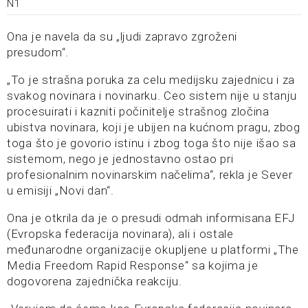
N1
Ona je navela da su „ljudi zapravo zgroženi
presudom“.
„To je strašna poruka za celu medijsku zajednicu i za
svakog novinara i novinarku. Ceo sistem nije u stanju
procesuirati i kazniti počinitelje strašnog zločina
ubistva novinara, koji je ubijen na kućnom pragu, zbog
toga što je govorio istinu i zbog toga što nije išao sa
sistemom, nego je jednostavno ostao pri
profesionalnim novinarskim načelima“, rekla je Sever
u emisiji „Novi dan“.
Ona je otkrila da je o presudi odmah informisana EFJ
(Evropska federacija novinara), ali i ostale
međunarodne organizacije okupljene u platformi „The
Media Freedom Rapid Response“ sa kojima je
dogovorena zajednička reakciju.