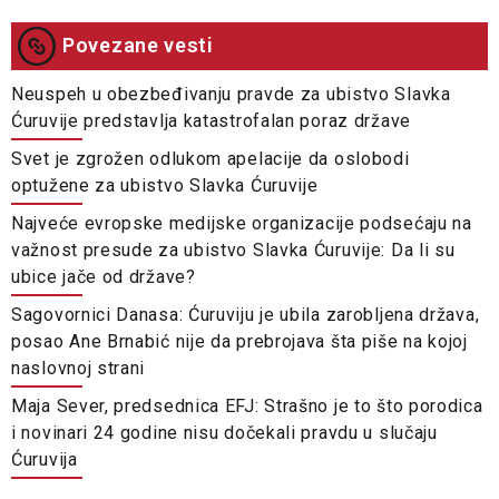
Povezane vesti
Neuspeh u obezbeđivanju pravde za ubistvo Slavka
Ćuruvije predstavlja katastrofalan poraz države
Svet je zgrožen odlukom apelacije da oslobodi
optužene za ubistvo Slavka Ćuruvije
Najveće evropske medijske organizacije podsećaju na
važnost presude za ubistvo Slavka Ćuruvije: Da li su
ubice jače od države?
Sagovornici Danasa: Ćuruviju je ubila zarobljena država,
posao Ane Brnabić nije da prebrojava šta piše na kojoj
naslovnoj strani
Maja Sever, predsednica EFJ: Strašno je to što porodica
i novinari 24 godine nisu dočekali pravdu u slučaju
Ćuruvija