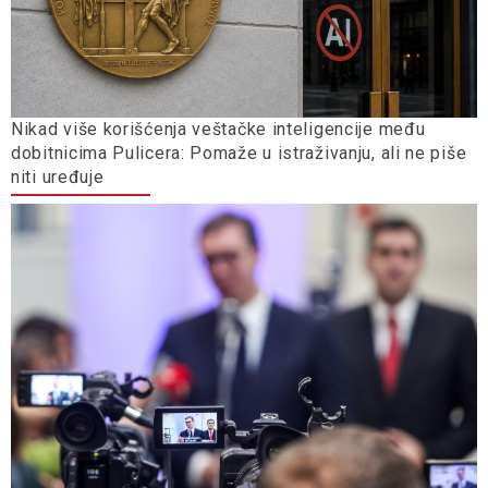
Nikad više korišćenja veštačke inteligencije među
dobitnicima Pulicera: Pomaže u istraživanju, ali ne piše
niti uređuje