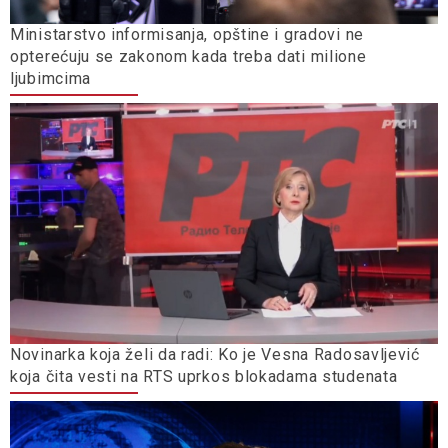
Ministarstvo informisanja, opštine i gradovi ne
opterećuju se zakonom kada treba dati milione
ljubimcima
Novinarka koja želi da radi: Ko je Vesna Radosavljević
koja čita vesti na RTS uprkos blokadama studenata