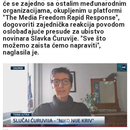
će se zajedno sa ostalim međunarodnim
organizacijama, okupljenim u platformi
"The Media Freedom Rapid Response",
dogovoriti zajednička reakcija povodom
oslobađajuće presude za ubistvo
novinara Slavka Ćuruvije. "Sve što
možemo zaista ćemo napraviti",
naglasila je.