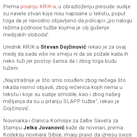
Prema
pisanju KRIK-a
, u obrazloženju presude sudije
su navele stvari koje nisu napisane u tekstu, poput
toga da je navodno objavljeno da policajci „po nalogu
režima podnose tužbe kojima je cilj gušenje
medijskih sloboda”.
Urednik KRIK-a
Stevan Dojčinović
rekao je za ovaj
medij da sada više ne smeju ni da se požale kada ih
neko tuži jer postoji šansa da i zbog toga budu
tuženi.
„Najstrašnije je što smo osuđeni zbog nečega što
nikada nismo objavili, zbog rečenica kojih nema u
tekstu i koje su sudije izmislile, kao i zbog našeg
mišljenja da su u pitanju SLAPP tužbe“, rekao je
Dojčinović.
Novinarka i članica Komisije za žalbe Saveta za
štampu
Jelka Jovanović
kaže da novinari, prema
Kodeksu novinara Srbije, imaju pravo da iznesu svoje