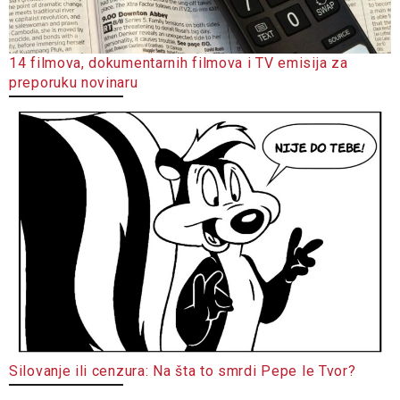
14 filmova, dokumentarnih filmova i TV emisija za
preporuku novinaru
Silovanje ili cenzura: Na šta to smrdi Pepe le Tvor?