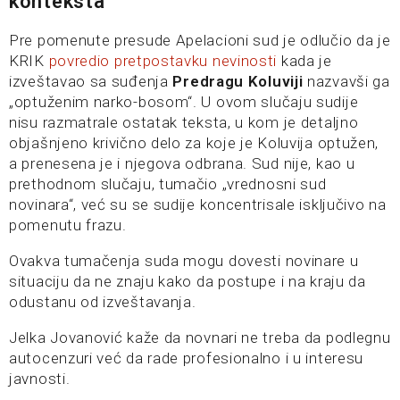
konteksta
Pre pomenute presude Apelacioni sud je odlučio da je
KRIK
povredio pretpostavku nevinosti
kada je
izveštavao sa suđenja
Predragu Koluviji
nazvavši ga
„optuženim narko-bosom“. U ovom slučaju sudije
nisu razmatrale ostatak teksta, u kom je detaljno
objašnjeno krivično delo za koje je Koluvija optužen,
a prenesena je i njegova odbrana. Sud nije, kao u
prethodnom slučaju, tumačio „vrednosni sud
novinara“, već su se sudije koncentrisale isključivo na
pomenutu frazu.
Ovakva tumačenja suda mogu dovesti novinare u
situaciju da ne znaju kako da postupe i na kraju da
odustanu od izveštavanja.
Jelka Jovanović kaže da novnari ne treba da podlegnu
autocenzuri već da rade profesionalno i u interesu
javnosti.