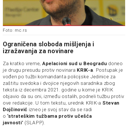
Foto: mc.rs
Ograničena sloboda mišljenja i
izražavanja za novinare
Za kratko vreme,
Apelacioni sud u Beogradu
doneo
je drugu presudu protiv novinara
KRIK-a
. Postupak je
vođen po tužbi komandanta policijske Jedinice za
zaštitu svedoka i dvojice njegovih saradnika zbog
teksta iz decembra 2021. godine u kome je KRIK
objavio da su oni, između ostalih, podneli tužbu protiv
ove redakcije. U tom tekstu, urednik KRIK-a
Stevan
Dojčinović
izneo je svoj stav da se radi
o
‘strateškim tužbama protiv učešća
javnosti’
(SLAPP).