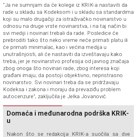
“Ja ne sumnjam da će kolege iz KRIK-a nastaviti da
rade u skladu sa Kodeksom i u skladu sa standardima
koji su malo drugačiji za istraživačko novinarstvo u
odnosu na druge vrste novinarstva, i na taj način bi
svi mediji i novinari trebali da rade. Posledice će
prebroditi tako što neko vreme neće primati platu ili
će primati minimalac, kao i većina medija u
unutrašnjosti, ali će nastaviti da izveštavaju kako
treba, jer je novinarstvo profesija od javnog značaja
zbog onoga što novinari rade, zbog interesa koji
građani imaju; da postoji objektivno, nepristrasno
novinarstvo. Svi novinari treba da se pridržavaju
Kodeksa i zakona i moraju da prevaziđu problem
autocenzure”, zaključila je Jelka Jovanović.
Domaća i međunarodna podrška KRIK-
u
Nakon što se redakcija KRIK-a suočila sa dve