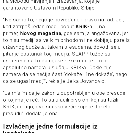
na slobodu mišljenja i izražavanja, koje je
garantovano Ustavom Republike Srbije.
“Ne samo to, nego je povređeno i pravo na rad. Jer,
kad zatrpaš jedan medij poput
KRIK
-a ili, na
primer,
Novog magazina
, gde sam ja angažovana, jer
to nisu mediji sa velikim prihodom i ne dobijaju pare iz
državnog budžeta, takvim presudama, dovodi se u
pitanje opstanak tog medija. SLAPP tužbe su
usmerene na to da ugase neke medije i to je
apsolutno namera u slučaju KRIK-a. Dakle nije
namera da se nečija čast ‘dokaže ili ne dokaže’, nego
da se ugasi medij”, rekla je Jelka Jovanović.
“Ja mislim da je zakon zloupotrebljen u obe presude
o kojima je reč. To su uradili prvo oni koji su tužili
KRIK, i drugo, ovo sudsko veće koje je donelo
presudu”, dodala je ona.
Izvlačenje jedne formulacije iz