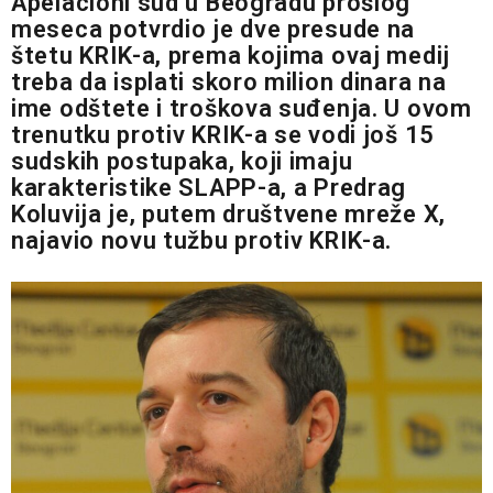
Apelacioni sud u Beogradu prošlog
meseca potvrdio je dve presude na
štetu KRIK-a, prema kojima ovaj medij
treba da isplati skoro milion dinara na
ime odštete i troškova suđenja. U ovom
trenutku protiv KRIK-a se vodi još 15
sudskih postupaka, koji imaju
karakteristike SLAPP-a, a Predrag
Koluvija je, putem društvene mreže X,
najavio novu tužbu protiv KRIK-a.