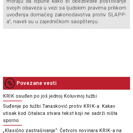
moraju da ispune kako bi obezbedile poštovanje
svojih obaveza u vezi sa ljudskim pravima prilikom
uvođenja domaćeg zakonodavstva protiv SLAPP-
a”, naveli su u zajedničkom saopštenju.
Povezane vesti
KRIK osuđen po još jednoj Koluvinoj tužbi
Suđenje po tužbi Tanasković protiv KRIK-a: Kakav
utisak kod čitalaca stvara tekst koji ne sadrži ništa
sporno
„Klasično zastrašivanje“: Četvoro novinara KRIK-a na