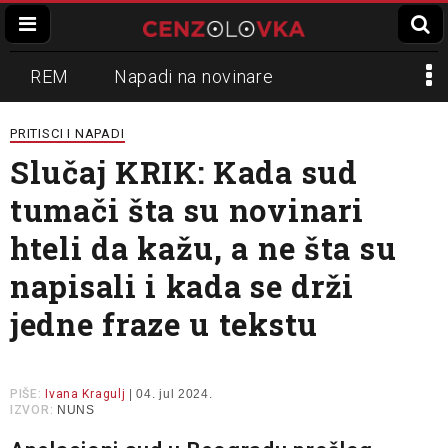
REM
Napadi na novinare
Zvučni top
Crna Gora
N1
PRITISCI I NAPADI
Slučaj KRIK: Kada sud
Propaganda
Lokalni mediji
tumači šta su novinari
Informer
Slavko Ćuruvija
hteli da kažu, a ne šta su
napisali i kada se drži
jedne fraze u tekstu
PIŠE:
Ivana Kragulj
| 04. jul 2024.
IZVOR:
NUNS