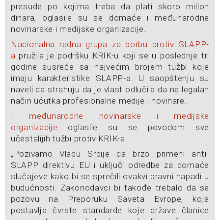
presude po kojima treba da plati skoro milion
dinara, oglasile su se domaće i međunarodne
novinarske i medijske organizacije.
Nacionalna radna grupa za borbu protiv SLAPP-
a
pružila je podršku KRIK-u koji se u poslednje tri
godine susreće sa najvećim brojem tužbi koje
imaju karakteristike SLAPP-a. U saopštenju su
naveli da strahuju da je vlast odlučila da na legalan
način ućutka profesionalne medije i novinare.
I
međunarodne novinarske i medijske
organizacije
oglasile su se povodom sve
učestalijih tužbi protiv KRIK-a.
„Pozivamo Vladu Srbije da brzo primeni anti-
SLAPP direktivu EU i uključi odredbe za domaće
slučajeve kako bi se sprečili ovakvi pravni napadi u
budućnosti. Zakonodavci bi takođe trebalo da se
pozovu na Preporuku Saveta Evrope, koja
postavlja čvrste standarde koje države članice