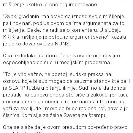
mišljenje ukoliko je ono argumentovano.
“Svaki građanin ima pravo da iznese svoje mišljenje
pa i novinari, pod uslovom da ima argumenata za to
mišljenje. Dakle, ne radi se o komentaru. U slučaju
KRIK-a mišljenje je potpuno argumentovano”, kazala
je Jelka Jovanović za NUNS.
Ona je dodala i da domaće pravosuđe nije dovljno
osposobljeno da sudi u medijskim procesima.
“To je vrlo važno, ne postoji sudska praksa na
osnovu koje bi sud mogao da zauzme stanovište da li
je SLAPP tužba u pitanju ili nije. Sud mora da donosi
presudu na osnovu onoga što piše u zakonu, jer kada
donosi presudu, donosi je u ime naroda i to mora da
važi za sve ljude i mora da bude racionalno”, navela je
članica Komisije za žalbe Saveta za štampu.
Ona se slaže da je ovom presudom povređeno pravo