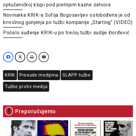
optuženičkoj klupi pod pretnjom kazne zatvora
Novinarka KRIK-a Sofija Bogosavljev oslobođena je od
krivičnog gonjenja po tužbi kompanije „Starting“ (VIDEO)
Počelo suđenje KRIK-u po trećoj tužbi sudije Đorđević
KRIK
Presude medijima
SLAPP tužbe
Tužbe protiv medija
Preporučujemo