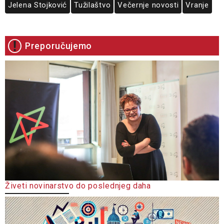
Jelena Stojković
Tužilaštvo
Večernje novosti
Vranje
Preporučujemo
Živeti novinarstvo do poslednjeg daha