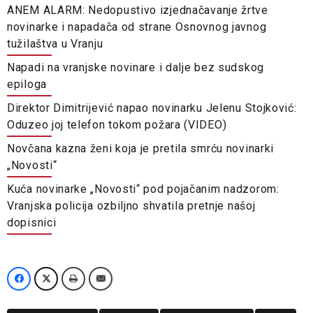
ANEM ALARM: Nedopustivo izjednačavanje žrtve
novinarke i napadača od strane Osnovnog javnog
tužilaštva u Vranju
Napadi na vranjske novinare i dalje bez sudskog
epiloga
Direktor Dimitrijević napao novinarku Jelenu Stojković:
Oduzeo joj telefon tokom požara (VIDEO)
Novčana kazna ženi koja je pretila smrću novinarki
„Novosti“
Kuća novinarke „Novosti“ pod pojačanim nadzorom:
Vranjska policija ozbiljno shvatila pretnje našoj
dopisnici