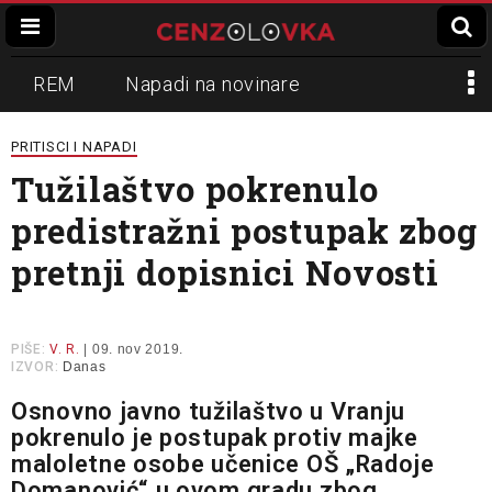
REM
Napadi na novinare
Zvučni top
Crna Gora
N1
PRITISCI I NAPADI
Tužilaštvo pokrenulo
Propaganda
Lokalni mediji
predistražni postupak zbog
Informer
Slavko Ćuruvija
pretnji dopisnici Novosti
PIŠE:
V. R.
| 09. nov 2019.
IZVOR:
Danas
Osnovno javno tužilaštvo u Vranju
pokrenulo je postupak protiv majke
maloletne osobe učenice OŠ „Radoje
Domanović“ u ovom gradu zbog