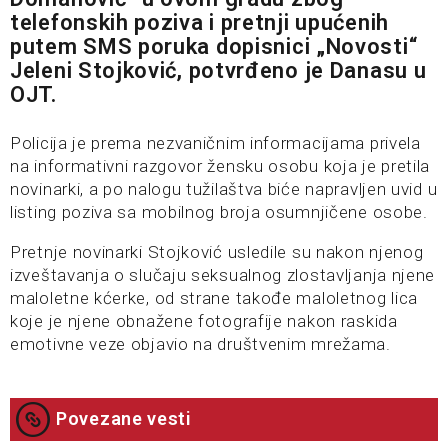
telefonskih poziva i pretnji upućenih
putem SMS poruka dopisnici „Novosti“
Jeleni Stojković, potvrđeno je Danasu u
OJT.
Policija je prema nezvaničnim informacijama privela
na informativni razgovor žensku osobu koja je pretila
novinarki, a po nalogu tužilaštva biće napravljen uvid u
listing poziva sa mobilnog broja osumnjičene osobe.
Pretnje novinarki Stojković usledile su nakon njenog
izveštavanja o slučaju seksualnog zlostavljanja njene
maloletne kćerke, od strane takođe maloletnog lica
koje je njene obnažene fotografije nakon raskida
emotivne veze objavio na društvenim mrežama.
Povezane vesti