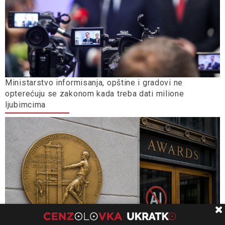
Ministarstvo informisanja, opštine i gradovi ne
opterećuju se zakonom kada treba dati milione
ljubimcima