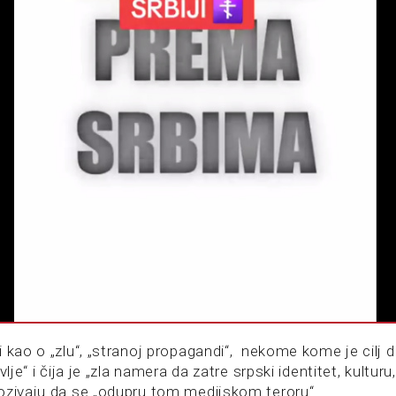
 kao o „zlu“, „stranoj propagandi“, nekome kome je cilj d
lje“ i čija je „zla namera da zatre srpski identitet, kulturu, 
ozivaju da se „odupru tom medijskom teroru“.