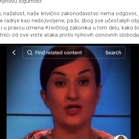
njihovu sigurnost“.
 nažalost, naše krivično zakonodavstvo nema odgovor, 
e radnje kao nedozvoljene, pa bi, zbog sve učestalijih ob
ti u pravcu izmena Krivičnog zakonika u tom delu, kako bi
latnici od ove vrste ataka protiv njihovih osnovnih sloboda