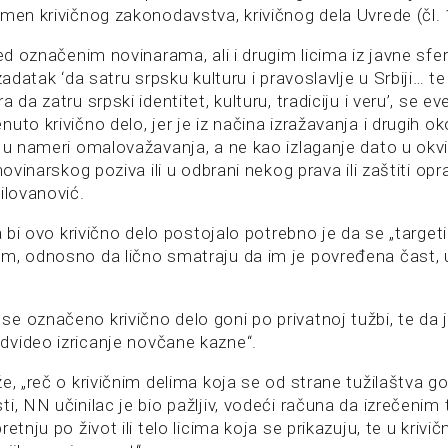
omen krivičnog zakonodavstva, krivičnog dela Uvrede (čl. 
led označenim novinarama, ali i drugim licima iz javne sfe
zadatak ‘da satru srpsku kulturu i pravoslavlje u Srbiji… t
a da zatru srpski identitet, kulturu, tradiciju i veru’, se 
uto krivično delo, jer je iz načina izražavanja i drugih oko
 u nameri omalovažavanja, a ne kao izlaganje dato u okvi
novinarskog poziva ili u odbrani nekog prava ili zaštiti op
ilovanović.
da bi ovo krivično delo postojalo potrebno je da se „targeti
m, odnosno da lično smatraju da im je povređena čast, u
e označeno krivično delo goni po privatnoj tužbi, te da 
video izricanje novčane kazne“.
e, „reč o krivičnim delima koja se od strane tužilaštva g
i, NN učinilac je bio pažljiv, vodeći računa da izrečeni
retnju po život ili telo licima koja se prikazuju, te u kriv