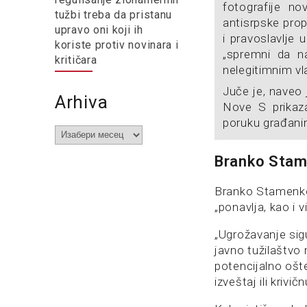
fotografije no
tužbi treba da pristanu
antisrpske prop
upravo oni koji ih
i pravoslavlje 
koriste protiv novinara i
„spremni da na
kritičara
nelegitimnim v
Juče je, naveo
Arhiva
Nove S prikaza
poruku građani
Arhiva
Branko Stame
Branko Stamenkov
„ponavlja, kao i v
„Ugrožavanje sigu
javno tužilaštv
potencijalno ošteć
izveštaj ili kriv