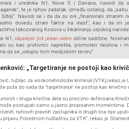
vinara i urednika N1, Nove S i Danasa, navodi da su
agande“, te je njihov zadatak, između ostalog, da „satru
u Srbiji“. Navodi se i da da su oni „finansirani stranim
silno dovedu strani faktor na vlast“, kao i da im je
lastima takozvanog Kosova u šikaniranju srpskog naroda“
 je N1,
objavljen još jedan video
slične sadržine. Novinari 
ni su kao protivnici napretka, promoteri neistina i ma
ma da se „odupru tom medijskom teroru“.
nković: „Targetiranje ne postoji kao krivi
ić, tužilac za visokotehnološki kriminal (VTK),rekao je
iše puta do sada da ’targetiranje’ ne postoji kao krivično 
rnosti i druga krivična dela su precizno definisana Krivi
o može postupati samo u jasno propisanim momentima. 
enih, njihovih pravnih zastupnika ili drugih lica nije uput
ičnu prijavu Posebnom tužilaštvu za VTK“, rekao je Stamen