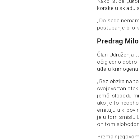
Kako ističe, „uko
korake u skladu 
„Do sada nemam s
postupanje bilo 
Predrag Milov
Član Udruženja t
očigledno dobro 
uđe u krimogenu
„Bez obzira na to,
svojevsrtan atak 
jemči slobodu mi
ako je to neophod
emituju u klipovi
je u tom smislu 
on tom slobodom 
Prema njegovom s