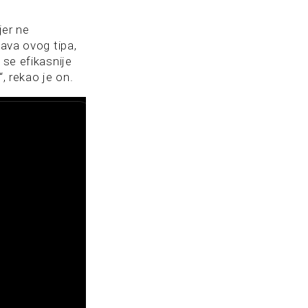
jer ne
java ovog tipa,
 se efikasnije
“, rekao je on.