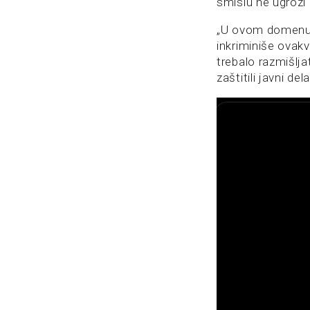
smislu ne ugrozi 
„U ovom domenu,
inkriminiše ovakv
trebalo razmišlja
zaštitili javni de