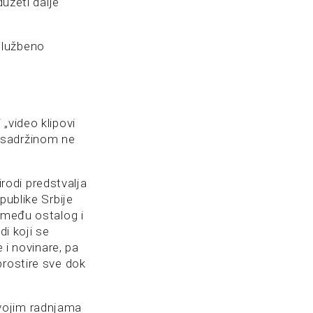
duzeti dalje
službeno
„video klipovi
 sadržinom ne
irodi predstvalja
publike Srbije
zmeđu ostalog i
di koji se
 i novinare, pa
prostire sve dok
vojim radnjama