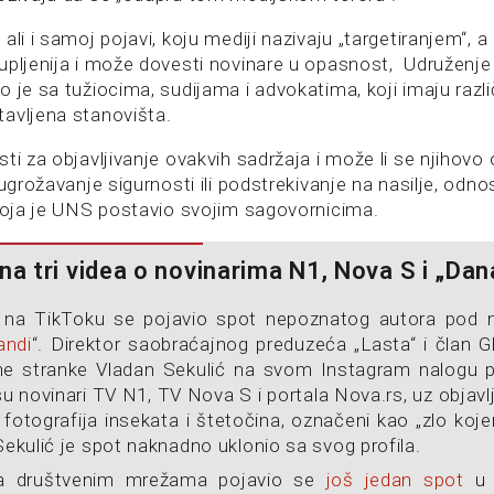
ali i samoj pojavi, koju mediji nazivaju „targetiranjem“, a
upljenija i može dovesti novinare u opasnost, Udruženje 
 je sa tužiocima, sudijama i advokatima, koji imaju različ
avljena stanovišta.
ti za objavljivanje ovakvih sadržaja i može li se njihovo 
 ugrožavanje sigurnosti ili podstrekivanje na nasilje, odn
 koja je UNS postavio svojim sagovornicima.
a tri videa o novinarima N1, Nova S i „Da
 na TikToku se pojavio spot nepoznatog autora pod 
andi
“. Direktor saobraćajnog preduzeća „Lasta“ i član 
e stranke Vladan Sekulić na svom Instagram nalogu p
u novinari TV N1, TV Nova S i portala Nova.rs, uz objavlj
i i fotografija insekata i štetočina, označeni kao „zlo 
 Sekulić je spot naknadno uklonio sa svog profila.
na društvenim mrežama pojavio se
još jedan spot
u 