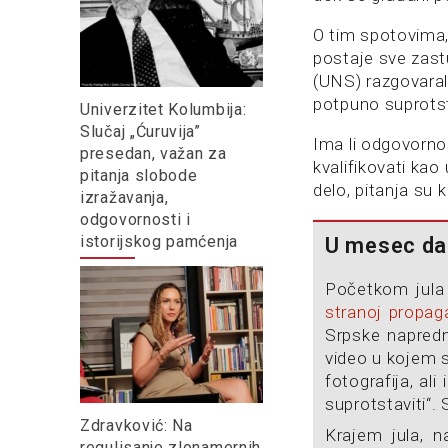
O tim spotovima, 
postaje sve zast
(UNS) razgovaralo
potpuno suprotst
Univerzitet Kolumbija:
Slučaj „Ćuruvija”
Ima li odgovornos
presedan, važan za
kvalifikovati kao
pitanja slobode
delo, pitanja su
izražavanja,
odgovornosti i
istorijskog pamćenja
U mesec dan
Početkom jula
stranoj propag
Srpske napredn
video u kojem s
fotografija, al
suprotstaviti“.
Zdravković: Na
Krajem jula, 
regulisanje zlonamernih