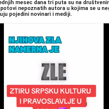
ednjih mesec dana tri puta su na društve
 spotovi nepoznatih autora u kojima se u n
uju pojedini novinari i mediji.