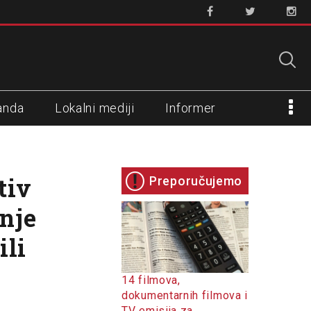
anda
Lokalni mediji
Informer
tiv
Preporučujemo
nje
ili
14 filmova,
dokumentarnih filmova i
TV emisija za