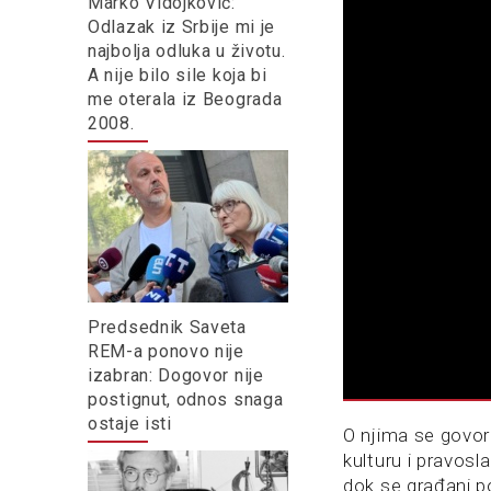
Marko Vidojković:
Odlazak iz Srbije mi je
najbolja odluka u životu.
A nije bilo sile koja bi
me oterala iz Beograda
2008.
Predsednik Saveta
REM-a ponovo nije
izabran: Dogovor nije
postignut, odnos snaga
ostaje isti
O njima se govori
kulturu i pravoslav
dok se građani p