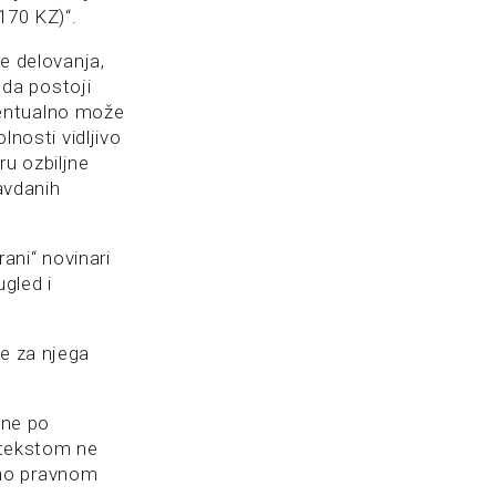
170 KZ)“.
re delovanja,
e da postoji
eventualno može
lnosti vidljivo
ru ozbiljne
ravdanih
rani“ novinari
gled i
je za njega
one po
m tekstom ne
ično pravnom