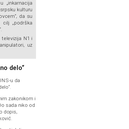
 „inkarnacija
 srpsku kulturu
 novcem“, da su
 cilj „podrška
.
televizija N1 i
nipulatori, uz
čno delo“
 UNS-u da
delo“.
čnim zakonikom i
Do sada niko od
io dopis,
ković.