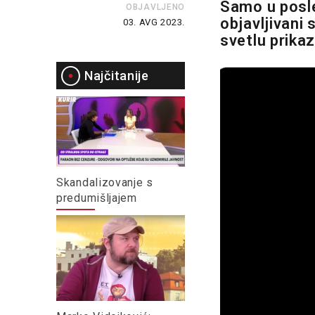
Samo u posl
OBJAVLJENO
objavljivani
03. AVG 2023.
svetlu prikaz
Najčitanije
Skandalizovanje s
predumišljajem