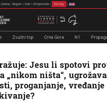
Scena
Region
Svet
Stripolovka
Doniraj
e
Zvučni top
Crna Gora
N1
Propag
ražuje: Jesu li spotovi pro
a „nikom ništa“, ugrožava
ti, proganjanje, vređanje 
kivanje?