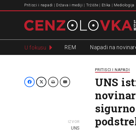
Pritisci i napadi
Država i mediji
Tržište
Etika
Mediologija
REM
Napadi na novinar
U fokusu
Slavko Ćuruvija
PRITISCI I NAPADI
UNS ist
novinar
sigurnos
podstre
IZVOR
UNS