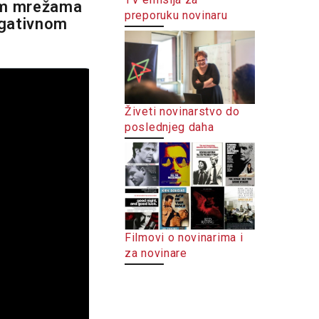
nim mrežama
preporuku novinaru
egativnom
Živeti novinarstvo do
poslednjeg daha
Filmovi o novinarima i
za novinare