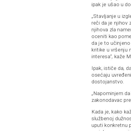
ipak je ušao u d
„Stavljanje u izg
reči da je njihov 
njihova zla namer
oceniti kao pomen
da je to učinjeno
kritike u vršenju 
interesa“, kaže M
Ipak, ističe da, 
osećaju uvređeni
dostojanstvo.
„Napominjem da s
zakonodavac pred
Kada je, kako kaž
službenoj dužnost
uputi konkretnu p