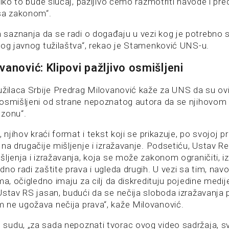
liko to bude slučaj, pažljivo ćemo razmotriti navode i pre
sa zakonom“.
aznanja da se radi o događaju u vezi kog je potrebno 
kog javnog tužilaštva“, rekao je Stamenković UNS-u.
anović: Klipovi pažljivo osmišljeni
užilaca Srbije Predrag Milovanović kaže za UNS da su ovi 
osmišljeni od strane nepoznatog autora da se njihovom
 zonu“.
 njihov kraći format i tekst koji se prikazuje, po svojoj pr
na drugačije mišljenje i izražavanje. Podsetiću, Ustav Re
šljenja i izražavanja, koja se može zakonom ograničiti, i
no radi zaštite prava i ugleda drugih. U vezi sa tim, navo
ma, očigledno imaju za cilj da diskredituju pojedine medije
Ustav RS jasan, budući da se nečija sloboda izražavanja 
ne ugožava nečija prava“, kaže Milovanović.
udu, „za sada nepoznati tvorac ovog video sadržaja, s