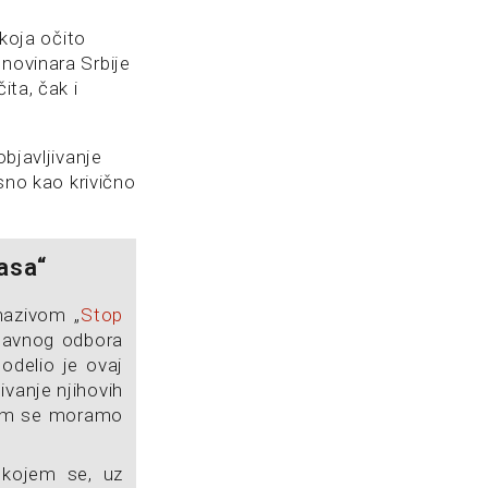
 koja očito
novinara Srbije
ita, čak i
objavljivanje
osno kao krivično
nasa“
nazivom „
Stop
Glavnog odbora
odelio je ovaj
ivanje njihovih
kojem se moramo
kojem se, uz