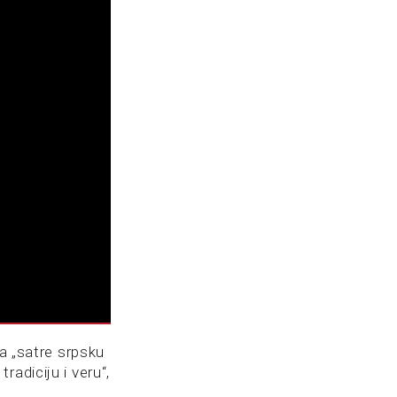
a „satre srpsku
tradiciju i veru“,