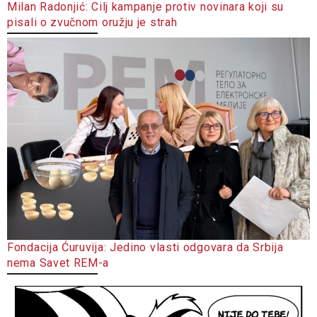
Milan Radonjić: Cilj kampanje protiv novinara koji su
pisali o zvučnom oružju je strah
Fondacija Ćuruvija: Jedino vlasti odgovara da Srbija
nema Savet REM-a