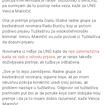
policija intervenisala je ranije službovao u Beočinu,
pa sumnjam da tu postoji neka veza, kaže za UNS
Verica Marinčić.
Ona je pretnje prijavila članu Stalne radne grupe za
bezbednost novinara Radu Đuriću, koji je potom
podneo prijavu Tužilaštvu za visokotehnološki
kriminal. Vericu Marinčić su juče pozvali iz Tužilaštva
da dopuni prijavu.
Novinarka iz Inđije za UNS kaže da
nije optimistična
kada se radi o ishodu prijave
, jer je ranije takođe
doživljavala pretnje, ali tužba je odbačena.
„Sve je to lepo zamišljeno, Radne grupe za
bezbednost novinara, sigurne linije, ali po mom
iskustvu policija korektno uradi svoj posao, ali
problem nastaje u tužilaštvu. Odgovor od tužilaštva
prethodni put bio je da poruke koje sam dobijala nisu
pretnje i da ja to nisam dobro razumela“, kaže Verica
Marinčić.