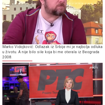
Marko Vidojković: Odlazak iz Srbije mi je najbolja odluka
u životu. A nije bilo sile koja bi me oterala iz Beograda
2008.