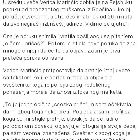
U sredu uveče Verica Marinčić dobila je na Fejsbuku
poruku od nepoznatog muškarca iz Beočina u kojoj
poručuje „veruj mi, ujutru ćeš imati rok od 20 minuta
da sve negiraš i izbrišeš, jadnice. Vidimo se ujutru“.
Ona je poruku snimila i vratila pošiljaocu sa pitanjem
„o čemu pričaš?“. Potom je stigla nova poruka da zna
mnogo o njoj i da će to da objavi. Zatim je prva
preteća poruka obrisana.
Verica Marinčić pretpostavlja da pretnje imaju veze
sa tekstom koji je portal In medija objavio o
svešteniku koga je policija zbog nedoličnog
ponašanja morala da iznosi iz lokalnog marketa.
„To je jedna obična „seoska priča“ i nisam očekivala
da mi zbog toga neko preti. Pogledala sam profil sa
koga su mi stigle pretnje, utisak je da se radi o
porodičnom čoveku, objavljuje fotografije svoje dece,
pa sam veoma iznenađena. Sveštenik zbog koga je