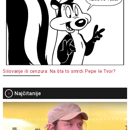
Silovanje ili cenzura: Na šta to smrdi Pepe le Tvor?
Najčitanije