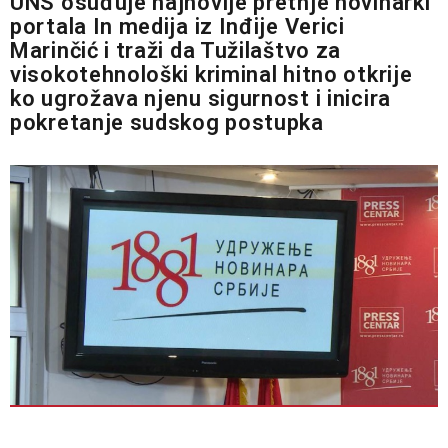
UNS osuđuje najnovije pretnje novinarki
portala In medija iz Inđije Verici
Marinčić i traži da Tužilaštvo za
visokotehnološki kriminal hitno otkrije
ko ugrožava njenu sigurnost i inicira
pokretanje sudskog postupka