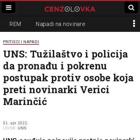
REM
Napadi na novinare
Zvučni top
Crna Gora
N1
PRITISCI I NAPADI
UNS: Tužilaštvo i policija
Propaganda
Lokalni mediji
da pronađu i pokrenu
Informer
Slavko Ćuruvija
postupak protiv osobe koja
preti novinarki Verici
Marinčić
01. apr 2022.
IZVOR:
UNS