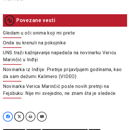
Povezane vesti
Gledam u oči onima koji mi prete
Onda su krenuli na pokojnike
UNS traži kažnjavanje napadača na novinarku Vericu
Marinčić u Inđiji
Novinarka iz Inđije: Pretnje prijavljujem godinama, kao
da sam dežurni Kalimero (VIDEO)
Novinarka Verica Marinčić posle novih pretnji na
Fejsbuku: Nije mi svejedno, ne znam šta je sledeće