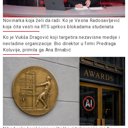
Novinarka koja želi da radi: Ko je Vesna Radosavljević
koja čita vesti na RTS uprkos blokadama studenata
Ko je Vukša Dragović koji targetira nezavisne medije i
nevladine organizacije: Bio direktor u firmi Predraga
Koluvije, primila ga Ana Brnabić