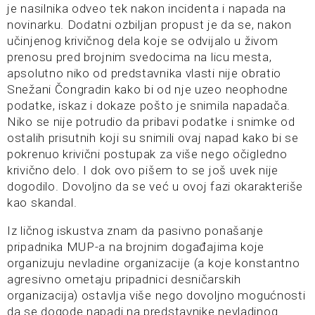
je nasilnika odveo tek nakon incidenta i napada na
novinarku. Dodatni ozbiljan propust je da se, nakon
učinjenog krivičnog dela koje se odvijalo u živom
prenosu pred brojnim svedocima na licu mesta,
apsolutno niko od predstavnika vlasti nije obratio
Snežani Čongradin kako bi od nje uzeo neophodne
podatke, iskaz i dokaze pošto je snimila napadača.
Niko se nije potrudio da pribavi podatke i snimke od
ostalih prisutnih koji su snimili ovaj napad kako bi se
pokrenuo krivični postupak za više nego očigledno
krivično delo. I dok ovo pišem to se još uvek nije
dogodilo. Dovoljno da se već u ovoj fazi okarakteriše
kao skandal.
Iz ličnog iskustva znam da pasivno ponašanje
pripadnika MUP-a na brojnim događajima koje
organizuju nevladine organizacije (a koje konstantno
agresivno ometaju pripadnici desničarskih
organizacija) ostavlja više nego dovoljno mogućnosti
da se dogode napadi na predstavnike nevladinog