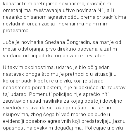
konstantnim pretnjama novinarima, drastičnim
ometanjima izveštavanja uživo novinara N1, ali i
nesankcionisanom agresivnošću prema pripadnicima
nevladinih organizacija i novinarima na mirnim
protestima.
Juče je novinarka Snežana Čongradin, sa manje od
metar odstojanja, prvo direktno psovana, a zatim i
vređana od pripadnika organizacije Levijatan.
U takvim okolnostima, udarac je bio očigledan
nastavak onoga što mu je prethodilo u situaciji u
kojoj pripadnik policije u civilu, koji je stajao
neposredno pored aktera, nije ni pokušao da zaustavi
taj udarac. Pomenuti policijac nije sprečio niti
zaustavio napad nasilnika za kojeg postoji dovoljno
svedočanstava da se tako ponašao i na ranijim
skupovima, zbog čega bi već morao da bude u
evidenciji posebno agresivnih koji predstavljaju jasnu
opasnost na ovakvim događajima. Policajac u civilu