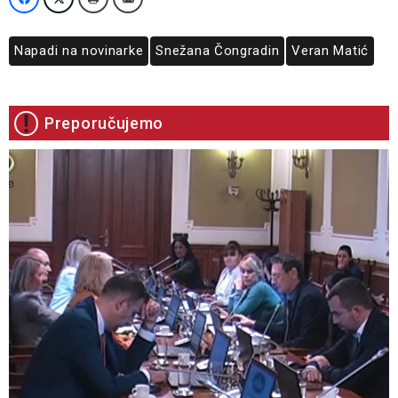
Napadi na novinarke
Snežana Čongradin
Veran Matić
Preporučujemo