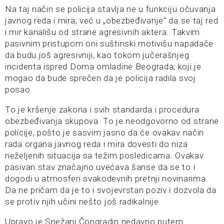
Na taj način se policija stavlja ne u funkciju očuvanja
javnog reda i mira, već u „obezbeđivanje“ da se taj red
i mir kanališu od strane agresivnih aktera. Takvim
pasivnim pristupom oni suštinski motivišu napadače
da budu još agresivniji, kao tokom jučerašnjeg
incidenta ispred Doma omladine Beograda, koji je
mogao da bude sprečen da je policija radila svoj
posao.
To je kršenje zakona i svih standarda i procedura
obezbeđivanja skupova. To je neodgovorno od strane
policije, pošto je sasvim jasno da će ovakav način
rada organa javnog reda i mira dovesti do niza
neželjenih situacija sa težim posledicama. Ovakav
pasivan stav značajno uvećava šanse da se to i
dogodi u atmosferi svakodevnih pretnji novinarima.
Da ne pričam da je to i svojevrstan poziv i dozvola da
se protiv njih učini nešto još radikalnije.
Upravo je Snežani Čongradin nedavno putem