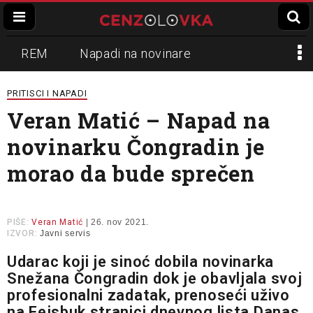
REM
Napadi na novinare
Zvučni top
Crna Gora
N1
PRITISCI I NAPADI
Veran Matić – Napad na
Propaganda
Lokalni mediji
novinarku Čongradin je
Informer
Slavko Ćuruvija
morao da bude sprečen
PIŠE:
Veran Matić
| 26. nov 2021.
IZVOR:
Javni servis
Udarac koji je sinoć dobila novinarka
Snežana Čongradin dok je obavljala svoj
profesionalni zadatak, prenoseći uživo
na Fejsbuk stranici dnevnog lista Danas