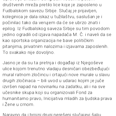
društvenih mreža pretilo lice koje je zaposleno u
Fudbalskom savezu Srbije. Slučaj je prijavljen,
koleginica je dala iskaz u tužilaštvu, saslušan je i
počinilac tako da verujem da će se ubrzo znati i
epilog. Iz Fudbalskog saveza Srbije su tim povodom
jedino ogradili od izjava napadača M. Č. i naveli da se
kao sportska organizacija ne bave političkim
pitanjima, privatnim nalozima i izjavama zaposlenih.
To svakako nije dovoljno.
Jasno je da su ta pretnja i događaji iz Njegoševe
ulice kojom trenutno vladaju desničari obezbeđujući
mural ratnom zločincu i crtajući nove murale u slavu
drugih zločinaca – bili uvod u udarac kojim je juče
izvršen napad na novinarku na zadatku, ali i na sve
učesnike skupa koji su organizovali Fond za
humanitarno pravo, Inicijativa mladih za ljudska prava
i Žene u crnom.
Naravno da i brojni drugi nerešeni slučajevi šalju