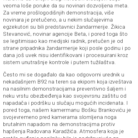
veoma loše poruke da su novinari dozvoljena meta.
Za vreme prošlogodišnjih demonstracija, više
novinara je pretučeno, a u nekim slučajevima
egzekutori su bili predstavnici žandarmerije. Žikica
Stevanović, novinar agencije Beta, i pored toga što
se legitimisao kao medijski radnik, pretučen je od
strane pripadnika žandarmerije koji posle godinu i po
dana još uvek nisu identifikovani i procesuirani kroz
sistem unutrašnje kontrole i putem tužilaštva.
Često mi se događalo da kao odgovorni urednik u
nekadašnjem B92 na teren sa ekipom koja izveštava
na nasilnim demonstracijama preventivno šaljem i
neku vrstu obezbeđenja kao svojevrsnu zaštitu od
napadača i podršku u slučaju mogućih incidenata. I
pored toga, našem kamermanu Bošku Brankoviću je
svojevremeno pred kamerama slomljena noga
brutalnim napadom na demonstracijma protiv
hapšenja Radovana Karadžića. Atmosfera koja je