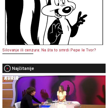
Silovanje ili cenzura: Na šta to smrdi Pepe le Tvor?
Najčitanije