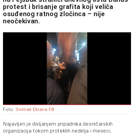
protest i brisanje grafita koji veliča
osuđenog ratnog zločinca – nije
neočekivan.
Foto:
Snimak Ekrana FB
Najavljen je divljanjem pripadnika desničarskih
organizacija tokom proteklih nedelja i meseci,