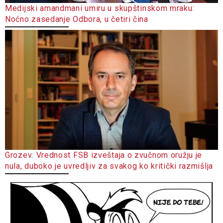
Medijski amandmani umiru u skupštinskom mraku:
Noćno zasedanje Odbora, u četiri čina
Grozev: Vrednost FSB izveštaja o zvučnom oružju je
nula, duboko je uvredljiv za svakog ko kritički razmišlja