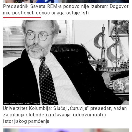
Predsednik Saveta REM-a ponovo nije izabran: Dogovor
nije postignut, odnos snaga ostaje isti
Univerzitet Kolumbija: Slučaj „Ćuruvija” presedan, važan
za pitanja slobode izražavanja, odgovornosti i
istorijskog pamćenja