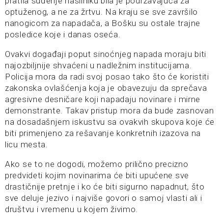
pratila suđenje nasilniku bila je podržavajuća za
optuženog, a ne za žrtvu. Na kraju se sve završilo
nanogicom za napadača, a Bošku su ostale trajne
posledice koje i danas oseća.
Ovakvi događaji poput sinoćnjeg napada moraju biti
najozbiljnije shvaćeni u nadležnim institucijama.
Policija mora da radi svoj posao tako što će koristiti
zakonska ovlašćenja koja je obavezuju da sprečava
agresivne desničare koji napadaju novinare i mirne
demonstrante. Takav pristup mora da bude zasnovan
na dosadašnjem iskustvu sa ovakvih skupova koje će
biti primenjeno za rešavanje konkretnih izazova na
licu mesta.
Ako se to ne dogodi, možemo prilično precizno
predvideti kojim novinarima će biti upućene sve
drastičnije pretnje i ko će biti sigurno napadnut, što
sve deluje jezivo i najviše govori o samoj vlasti ali i
društvu i vremenu u kojem živimo.