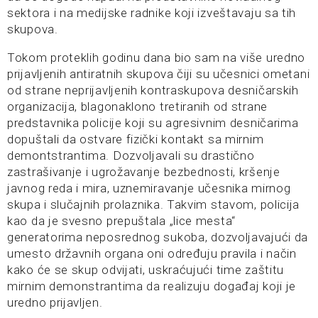
sektora i na medijske radnike koji izveštavaju sa tih
skupova.
Tokom proteklih godinu dana bio sam na više uredno
prijavljenih antiratnih skupova čiji su učesnici ometani
od strane neprijavljenih kontraskupova desničarskih
organizacija, blagonaklono tretiranih od strane
predstavnika policije koji su agresivnim desničarima
dopuštali da ostvare fizički kontakt sa mirnim
demontstrantima. Dozvoljavali su drastično
zastrašivanje i ugrožavanje bezbednosti, kršenje
javnog reda i mira, uznemiravanje učesnika mirnog
skupa i slučajnih prolaznika. Takvim stavom, policija
kao da je svesno prepuštala „lice mesta“
generatorima neposrednog sukoba, dozvoljavajući da
umesto državnih organa oni određuju pravila i način
kako će se skup odvijati, uskraćujući time zaštitu
mirnim demonstrantima da realizuju događaj koji je
uredno prijavljen.