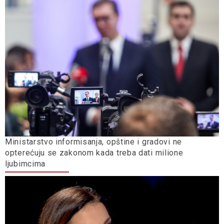
Ministarstvo informisanja, opštine i gradovi ne
opterećuju se zakonom kada treba dati milione
ljubimcima