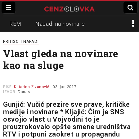
REM
Napadi na novinare
Zvučni top
Crna Gora
N1
PRITISCI I NAPADI
Vlast gleda na novinare
Propaganda
Lokalni mediji
kao na sluge
Informer
Slavko Ćuruvija
PIŠE:
Katarina Živanović
| 03. jun 2017.
IZVOR:
Danas
Gunjić: Vučić prezire sve prave, kritičke
medije i novinare * Kljajić: Čim je SNS
osvojio vlast u Vojvodini to je
prouzrokovalo opšte smene uredništva
RTV i potpuni zaokret u propagandu