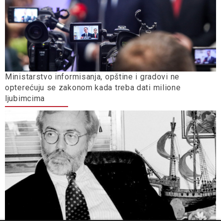
Ministarstvo informisanja, opštine i gradovi ne
opterećuju se zakonom kada treba dati milione
ljubimcima