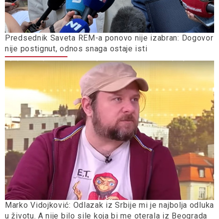
Predsednik Saveta REM-a ponovo nije izabran: Dogovor
nije postignut, odnos snaga ostaje isti
Marko Vidojković: Odlazak iz Srbije mi je najbolja odluka
u životu. A nije bilo sile koja bi me oterala iz Beograda