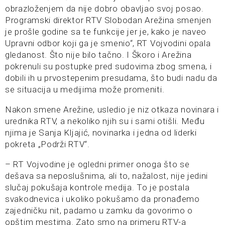
obrazloženjem da nije dobro obavljao svoj posao.
Programski direktor RTV Slobodan Arežina smenjen
je prošle godine sa te funkcije jer je, kako je naveo
Upravni odbor koji ga je smenio“, RT Vojvodini opala
gledanost. Što nije bilo tačno. I Škoro i Arežina
pokrenuli su postupke pred sudovima zbog smena, i
dobili ih u prvostepenim presudama, što budi nadu da
se situacija u medijima može promeniti.
Nakon smene Arežine, usledio je niz otkaza novinara i
urednika RTV, a nekoliko njih su i sami otišli. Među
njima je Sanja Kljajić, novinarka i jedna od liderki
pokreta „Podrži RTV“.
– RT Vojvodine je ogledni primer onoga što se
dešava sa neposlušnima, ali to, nažalost, nije jedini
slučaj pokušaja kontrole medija. To je postala
svakodnevica i ukoliko pokušamo da pronađemo
zajedničku nit, padamo u zamku da govorimo o
opštim mestima. Zato smo na primeru RTV-a