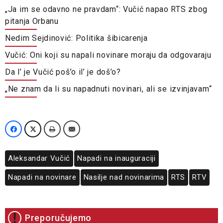
„Ja im se odavno ne pravdam“: Vučić napao RTS zbog
pitanja Orbanu
Nedim Sejdinović: Politika šibicarenja
Vučić: Oni koji su napali novinare moraju da odgovaraju
Da l’ je Vučić poš’o il’ je doš’o?
„Ne znam da li su napadnuti novinari, ali se izvinjavam“
Aleksandar Vučić
Napadi na inauguraciji
Napadi na novinare
Nasilje nad novinarima
RTS
RTV
Preporučujemo