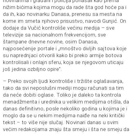
novinarima i građani i policija ponašali kao prema
nižim bićima kojima mogu da rade šta god hoće pa i
da ih, kao novinarku Danasa, prenesu sa mesta na
kome im smeta njihovo prisustvo, navodi Gunjić. On
dodaje da Vučić kontroliše većinu medija – sve
televizije sa nacionalnom frekvencijom, sve
štampane dnevne novine, osim Danasa,
najposećenije portale i „mnoštvo divljih sajtova koje
su naprednjaci otvorili kako bi preko armije botova
kontrolisali i onlajn sferu, koja se njegovom uticaju
još jedina ozbiljno opire“.
– Preko svojih ljudi kontroliše i tržište oglašavanja,
tako da svi neposlušni mediji mogu računati sa tim
da neće dobiti oglase. Toliko je daleko ta kontrola
menadžmenta i urednika u velikim medijima otišla, da
danas definitivno, posle nekoliko godina u kojima je i
moglo da se u nekim medijima naiđe na neki kritički
tekst – to više nije slučaj. Novinari danas u svim
većim redakcijama znaju šta smeju i šta ne smeju da