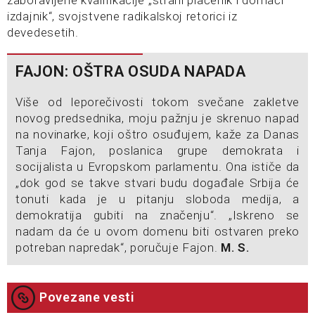
zaboravljene kvalifikacije „strani plaćenik i domaći
izdajnik“, svojstvene radikalskoj retorici iz
devedesetih.
FAJON: OŠTRA OSUDA NAPADA
Više od leporečivosti tokom svečane zakletve
novog predsednika, moju pažnju je skrenuo napad
na novinarke, koji oštro osuđujem, kaže za Danas
Tanja Fajon, poslanica grupe demokrata i
socijalista u Evropskom parlamentu. Ona ističe da
„dok god se takve stvari budu događale Srbija će
tonuti kada je u pitanju sloboda medija, a
demokratija gubiti na značenju“. „Iskreno se
nadam da će u ovom domenu biti ostvaren preko
potreban napredak“, poručuje Fajon.
M. S.
Povezane vesti