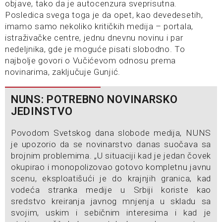
objave, tako da je autocenzura sveprisutna.
Posledica svega toga je da opet, kao devedesetih,
imamo samo nekoliko kritičkih medija – portala,
istraživačke centre, jednu dnevnu novinu i par
nedeljnika, gde je moguće pisati slobodno. To
najbolje govori o Vučićevom odnosu prema
novinarima, zaključuje Gunjić.
NUNS: POTREBNO NOVINARSKO
JEDINSTVO
Povodom Svetskog dana slobode medija, NUNS
je upozorio da se novinarstvo danas suočava sa
brojnim problemima. „U situaciji kad je jedan čovek
okupirao i monopolizovao gotovo kompletnu javnu
scenu, eksploatišući je do krajnjih granica, kad
vodeća stranka medije u Srbiji koriste kao
sredstvo kreiranja javnog mnjenja u skladu sa
svojim, uskim i sebičnim interesima i kad je