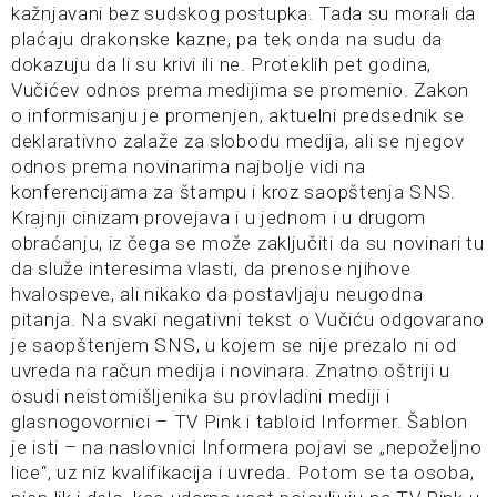
kažnjavani bez sudskog postupka. Tada su morali da
plaćaju drakonske kazne, pa tek onda na sudu da
dokazuju da li su krivi ili ne. Proteklih pet godina,
Vučićev odnos prema medijima se promenio. Zakon
o informisanju je promenjen, aktuelni predsednik se
deklarativno zalaže za slobodu medija, ali se njegov
odnos prema novinarima najbolje vidi na
konferencijama za štampu i kroz saopštenja SNS.
Krajnji cinizam provejava i u jednom i u drugom
obraćanju, iz čega se može zaključiti da su novinari tu
da služe interesima vlasti, da prenose njihove
hvalospeve, ali nikako da postavljaju neugodna
pitanja. Na svaki negativni tekst o Vučiću odgovarano
je saopštenjem SNS, u kojem se nije prezalo ni od
uvreda na račun medija i novinara. Znatno oštriji u
osudi neistomišljenika su provladini mediji i
glasnogovornici – TV Pink i tabloid Informer. Šablon
je isti – na naslovnici Informera pojavi se „nepoželjno
lice“, uz niz kvalifikacija i uvreda. Potom se ta osoba,