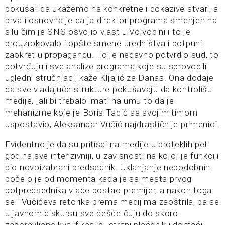
pokušali da ukažemo na konkretne i dokazive stvari, a
prva i osnovna je da je direktor programa smenjen na
silu čim je SNS osvojio vlast u Vojvodini i to je
prouzrokovalo i opšte smene uredništva i potpuni
zaokret u propagandu. To je nedavno potvrdio sud, to
potvrđuju i sve analize programa koje su sprovodili
ugledni stručnjaci, kaže Kljajić za Danas. Ona dodaje
da sve vladajuće strukture pokušavaju da kontrolišu
medije, „ali bi trebalo imati na umu to da je
mehanizme koje je Boris Tadić sa svojim timom
uspostavio, Aleksandar Vučić najdrastičnije primenio“.
Evidentno je da su pritisci na medije u proteklih pet
godina sve intenzivniji, u zavisnosti na kojoj je funkciji
bio novoizabrani predsednik. Uklanjanje nepodobnih
počelo je od momenta kada je sa mesta prvog
potpredsednika vlade postao premijer, a nakon toga
se i Vučićeva retorika prema medijima zaoštrila, pa se
u javnom diskursu sve češće čuju do skoro