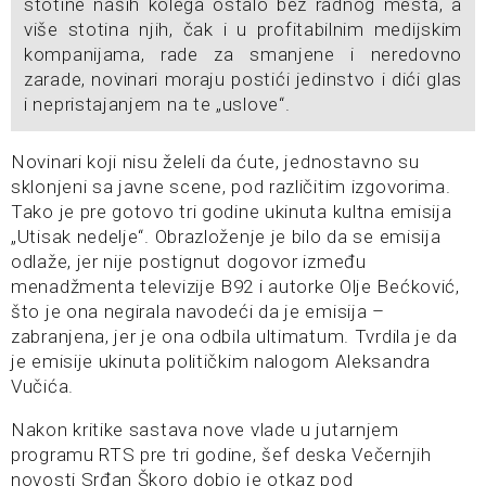
stotine naših kolega ostalo bez radnog mesta, a
više stotina njih, čak i u profitabilnim medijskim
kompanijama, rade za smanjene i neredovno
zarade, novinari moraju postići jedinstvo i dići glas
i nepristajanjem na te „uslove“.
Novinari koji nisu želeli da ćute, jednostavno su
sklonjeni sa javne scene, pod različitim izgovorima.
Tako je pre gotovo tri godine ukinuta kultna emisija
„Utisak nedelje“. Obrazloženje je bilo da se emisija
odlaže, jer nije postignut dogovor između
menadžmenta televizije B92 i autorke Olje Bećković,
što je ona negirala navodeći da je emisija –
zabranjena, jer je ona odbila ultimatum. Tvrdila je da
je emisije ukinuta političkim nalogom Aleksandra
Vučića.
Nakon kritike sastava nove vlade u jutarnjem
programu RTS pre tri godine, šef deska Večernjih
novosti Srđan Škoro dobio je otkaz pod