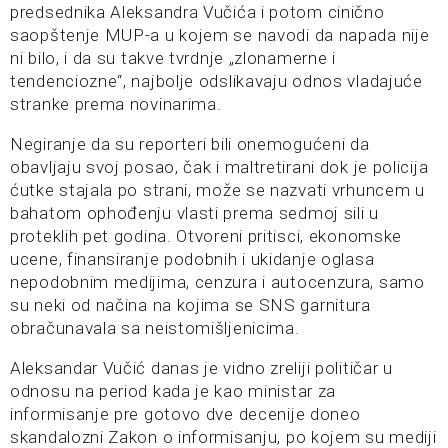
predsednika Aleksandra Vučića i potom cinično
saopštenje MUP-a u kojem se navodi da napada nije
ni bilo, i da su takve tvrdnje „zlonamerne i
tendenciozne“, najbolje odslikavaju odnos vladajuće
stranke prema novinarima.
Negiranje da su reporteri bili onemogućeni da
obavljaju svoj posao, čak i maltretirani dok je policija
ćutke stajala po strani, može se nazvati vrhuncem u
bahatom ophođenju vlasti prema sedmoj sili u
proteklih pet godina. Otvoreni pritisci, ekonomske
ucene, finansiranje podobnih i ukidanje oglasa
nepodobnim medijima, cenzura i autocenzura, samo
su neki od načina na kojima se SNS garnitura
obračunavala sa neistomišljenicima.
Aleksandar Vučić danas je vidno zreliji političar u
odnosu na period kada je kao ministar za
informisanje pre gotovo dve decenije doneo
skandalozni Zakon o informisanju, po kojem su mediji