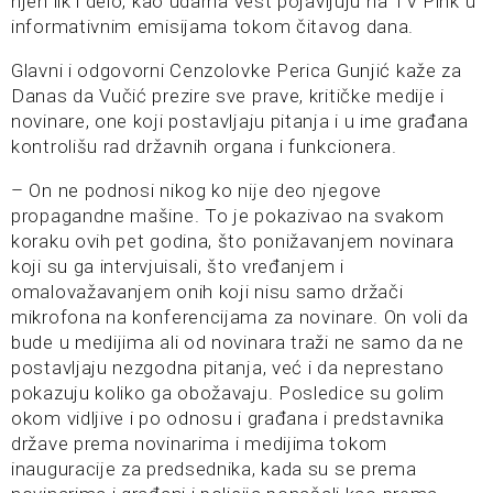
njen lik i delo, kao udarna vest pojavljuju na TV Pink u
informativnim emisijama tokom čitavog dana.
Glavni i odgovorni Cenzolovke Perica Gunjić kaže za
Danas da Vučić prezire sve prave, kritičke medije i
novinare, one koji postavljaju pitanja i u ime građana
kontrolišu rad državnih organa i funkcionera.
– On ne podnosi nikog ko nije deo njegove
propagandne mašine. To je pokazivao na svakom
koraku ovih pet godina, što ponižavanjem novinara
koji su ga intervjuisali, što vređanjem i
omalovažavanjem onih koji nisu samo držači
mikrofona na konferencijama za novinare. On voli da
bude u medijima ali od novinara traži ne samo da ne
postavljaju nezgodna pitanja, već i da neprestano
pokazuju koliko ga obožavaju. Posledice su golim
okom vidljive i po odnosu i građana i predstavnika
države prema novinarima i medijima tokom
inauguracije za predsednika, kada su se prema