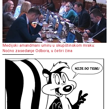
Medijski amandmani umiru u skupštinskom mraku:
Noćno zasedanje Odbora, u četiri čina