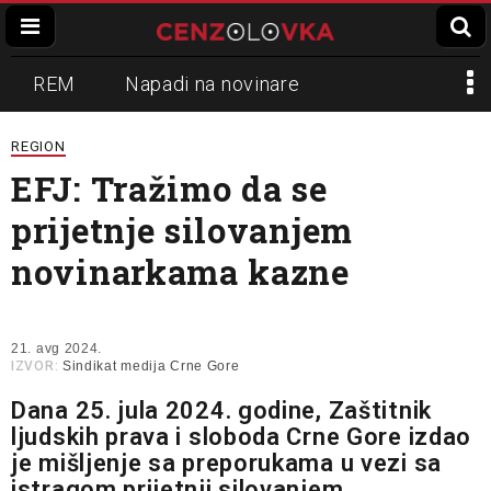
REM
Napadi na novinare
Zvučni top
Crna Gora
N1
REGION
EFJ: Tražimo da se
Propaganda
Lokalni mediji
prijetnje silovanjem
Informer
Slavko Ćuruvija
novinarkama kazne
21. avg 2024.
IZVOR:
Sindikat medija Crne Gore
Dana 25. jula 2024. godine, Zaštitnik
ljudskih prava i sloboda Crne Gore izdao
je mišljenje sa preporukama u vezi sa
istragom prijetnji silovanjem