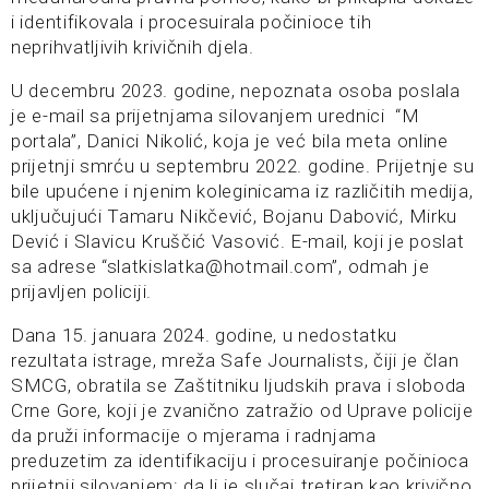
i identifikovala i procesuirala počinioce tih
neprihvatljivih krivičnih djela.
U decembru 2023. godine, nepoznata osoba poslala
je e-mail sa prijetnjama silovanjem urednici “M
portala”, Danici Nikolić, koja je već bila meta online
prijetnji smrću u septembru 2022. godine. Prijetnje su
bile upućene i njenim koleginicama iz različitih medija,
uključujući Tamaru Nikčević, Bojanu Dabović, Mirku
Dević i Slavicu Kruščić Vasović. E-mail, koji je poslat
sa adrese “slatkislatka@hotmail.com”, odmah je
prijavljen policiji.
Dana 15. januara 2024. godine, u nedostatku
rezultata istrage, mreža Safe Journalists, čiji je član
SMCG, obratila se Zaštitniku ljudskih prava i sloboda
Crne Gore, koji je zvanično zatražio od Uprave policije
da pruži informacije o mjerama i radnjama
preduzetim za identifikaciju i procesuiranje počinioca
prijetnji silovanjem: da li je slučaj tretiran kao krivično