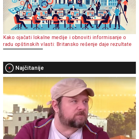
Kako ojačati lokalne medije i obnoviti informisanje o
radu opštinskih vlasti: Britansko rešenje daje rezultate
Najčitanije