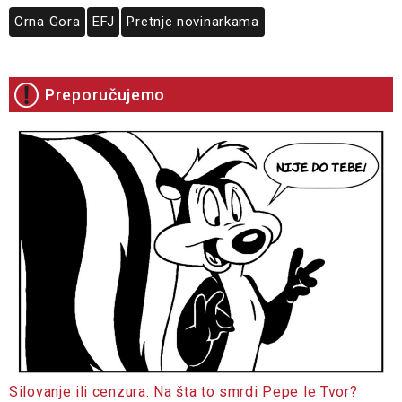
Crna Gora
EFJ
Pretnje novinarkama
Preporučujemo
Silovanje ili cenzura: Na šta to smrdi Pepe le Tvor?