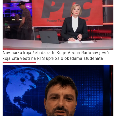
Novinarka koja želi da radi: Ko je Vesna Radosavljević
koja čita vesti na RTS uprkos blokadama studenata