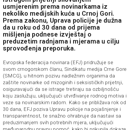
usmjerenim prema novinarkama iz
nekoliko medijskih kuća u Crnoj Gori.
Prema zakonu, Uprava policije je dužna
da u roku od 30 dana od prijema
mišljenja podnese izvještaj o
preduzetim radnjama i mjerama u cilju
sprovođenja preporuka.
Evropska federacija novinara (EFJ) pridružuje se
svom crnogorskom članu, Sindikatu medija Crne Gore
(SMCG), u hitnom pozivu nadležnim organima da
zaštite novinarke od mizoginih i seksističkih prijetnji,
osiguravajući da se istrage tretiraju sa ozbiljnošću
koju zaslužuju, uključujući utvrđivanje rodnog motiva i
veze sa novinarskim radom. Kako se približava rok od
30 dana, EFJ poziva Upravu policije na pojašnjenje i
transparentnost, te snažno ohrabruje da nastavi sa
preduzimanjem svih potrebnih mjera, uključujući
međunarodnu pravnu pomoć, kako bi prikupila dokaze