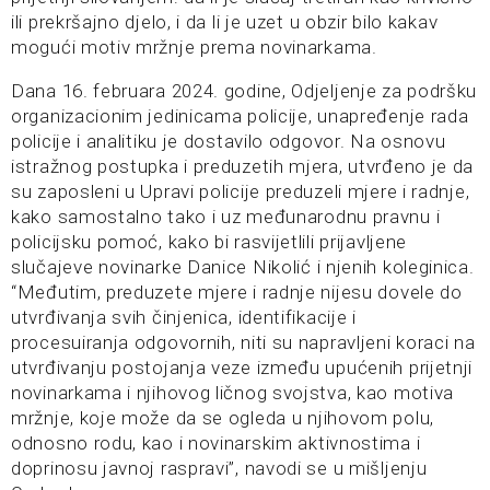
ili prekršajno djelo, i da li je uzet u obzir bilo kakav
mogući motiv mržnje prema novinarkama.
Dana 16. februara 2024. godine, Odjeljenje za podršku
organizacionim jedinicama policije, unapređenje rada
policije i analitiku je dostavilo odgovor. Na osnovu
istražnog postupka i preduzetih mjera, utvrđeno je da
su zaposleni u Upravi policije preduzeli mjere i radnje,
kako samostalno tako i uz međunarodnu pravnu i
policijsku pomoć, kako bi rasvijetlili prijavljene
slučajeve novinarke Danice Nikolić i njenih koleginica.
“Međutim, preduzete mjere i radnje nijesu dovele do
utvrđivanja svih činjenica, identifikacije i
procesuiranja odgovornih, niti su napravljeni koraci na
utvrđivanju postojanja veze između upućenih prijetnji
novinarkama i njihovog ličnog svojstva, kao motiva
mržnje, koje može da se ogleda u njihovom polu,
odnosno rodu, kao i novinarskim aktivnostima i
doprinosu javnoj raspravi”, navodi se u mišljenju