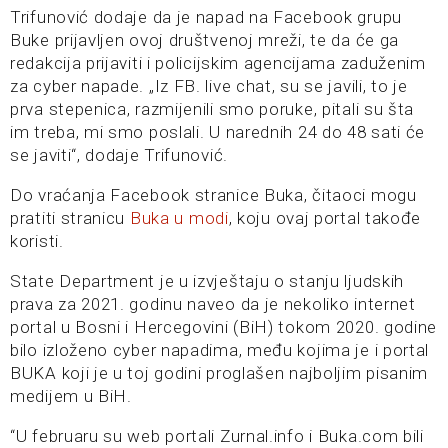
Trifunović dodaje da je napad na Facebook grupu
Buke prijavljen ovoj društvenoj mreži, te da će ga
redakcija prijaviti i policijskim agencijama zaduženim
za cyber napade. „Iz FB. live chat, su se javili, to je
prva stepenica, razmijenili smo poruke, pitali su šta
im treba, mi smo poslali. U narednih 24 do 48 sati će
se javiti“, dodaje Trifunović.
Do vraćanja Facebook stranice Buka, čitaoci mogu
pratiti stranicu
Buka u modi
, koju ovaj portal takođe
koristi.
State Department je u izvještaju o stanju ljudskih
prava za 2021. godinu naveo da je nekoliko internet
portal u Bosni i Hercegovini (BiH) tokom 2020. godine
bilo izloženo cyber napadima, među kojima je i portal
BUKA koji je u toj godini proglašen najboljim pisanim
medijem u BiH.
“U februaru su web portali Zurnal.info i Buka.com bili