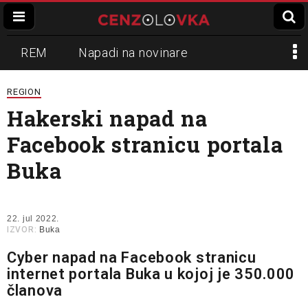
REM
Napadi na novinare
Zvučni top
Crna Gora
N1
REGION
Hakerski napad na
Propaganda
Lokalni mediji
Facebook stranicu portala
Informer
Slavko Ćuruvija
Buka
22. jul 2022.
IZVOR:
Buka
Cyber napad na Facebook stranicu
internet portala Buka u kojoj je 350.000
članova