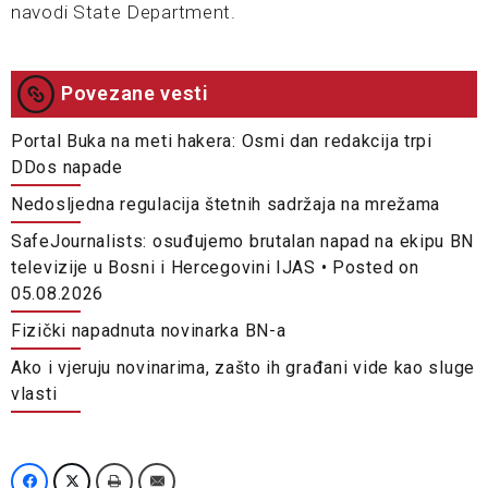
navodi State Department.
Povezane vesti
Portal Buka na meti hakera: Osmi dan redakcija trpi
DDos napade
Nedosljedna regulacija štetnih sadržaja na mrežama
SafeJournalists: osuđujemo brutalan napad na ekipu BN
televizije u Bosni i Hercegovini IJAS •︎ Posted on
05.08.2026
Fizički napadnuta novinarka BN-a
Ako i vjeruju novinarima, zašto ih građani vide kao sluge
vlasti