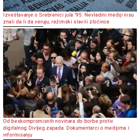
Izveštavanje o Srebrenici jula '95: Nevladini mediji nisu
znali da li da veruju, režimski slavili zločince
Od beskompromisnih novinara do borbe protiv
digitalnog Divljeg zapada: Dokumentarci o medijima i
informisanju