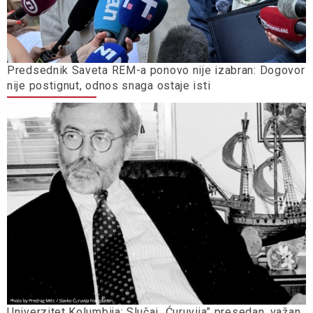
Predsednik Saveta REM-a ponovo nije izabran: Dogovor
nije postignut, odnos snaga ostaje isti
Univerzitet Kolumbija: Slučaj „Ćuruvija” presedan, važan