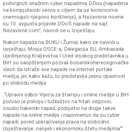
podvrgnuti snažnim cyber napadima DDos (napadima
na kompjuterski servis s ciljem da se korisnicima
onemogući njegovo korištenje), a Nezavisne novine
su 10. avgusta prijavile DDoS napade na sajt
Nezavisne.com”, navodi se u Izvještaju.
Nakon napada na BUKU i Žurnal, kako se navodi u
izvještaju, Misija OSCE-a, Delegacija EU, Ambasada
Ujedinjenog Kraljevstva I Ured visokog predstavnika u
BiH su saopštenjem pozvali bosanskoherecegovačke
vlasti da istraže sve napade na internet portale
medija, jer, kako kažu, to predstavlja jasnu opasnost
po slobodu medija
.“Upravni odbor Vijeća za štampu i online medije u BiH
pozvao je policiju i tužilaštvo na hitan odgovor,
osudio hakerski napad, podsjetio na druge takve
napade na online medije i napomenuo da su cyber
napadi, pored uskraćivanja prava na slobodno
izvještavanje, nanijeli i ekonomsku štetu medijima“”