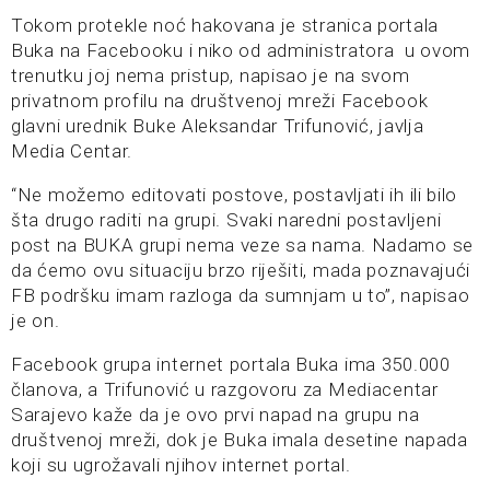
Tokom protekle noć hakovana je stranica portala
Buka na Facebooku i niko od administratora u ovom
trenutku joj nema pristup, napisao je na svom
privatnom profilu na društvenoj mreži Facebook
glavni urednik Buke Aleksandar Trifunović, javlja
Media Centar.
“Ne možemo editovati postove, postavljati ih ili bilo
šta drugo raditi na grupi. Svaki naredni postavljeni
post na BUKA grupi nema veze sa nama. Nadamo se
da ćemo ovu situaciju brzo riješiti, mada poznavajući
FB podršku imam razloga da sumnjam u to”, napisao
je on.
Facebook grupa internet portala Buka ima 350.000
članova, a Trifunović u razgovoru za Mediacentar
Sarajevo kaže da je ovo prvi napad na grupu na
društvenoj mreži, dok je Buka imala desetine napada
koji su ugrožavali njihov internet portal.