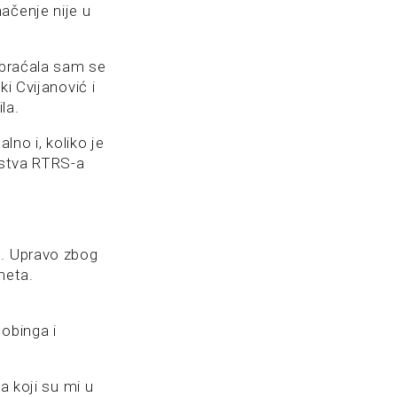
ačenje nije u
Obraćala sam se
i Cvijanović i
la.
lno i, koliko je
dstva RTRS-a
o. Upravo zbog
meta.
obinga i
koji su mi u