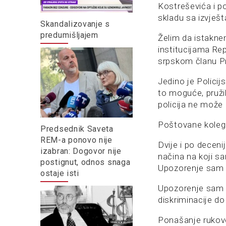
Kostreševića i p
skladu sa izvješ
Skandalizovanje s
predumišljajem
Želim da istakne
institucijama Rep
srpskom članu Pr
Jedino je Policij
to moguće, pruži
policija ne može 
Poštovane koleg
Predsednik Saveta
REM-a ponovo nije
Dvije i po decen
izabran: Dogovor nije
načina na koji s
postignut, odnos snaga
Upozorenje sam 
ostaje isti
Upozorenje sam d
diskriminacije do
Ponašanje rukov