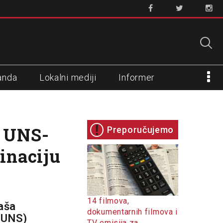
anda
Lokalni mediji
Informer
u UNS-
Preporučujemo
inaciju
14 filmova,
aša
dokumentarnih filmova i
 (UNS)
TV emisija za