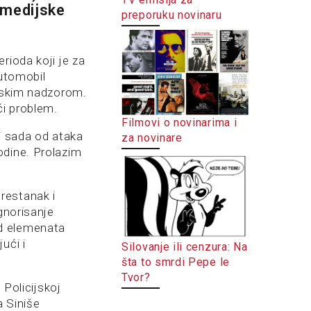
 medijske
preporuku novinaru
rioda koji je za
automobil
ijskim nadzorom.
ći problem.
Filmovi o novinarima i
i sada od ataka
za novinare
dine. Prolazim
restanak i
gnorisanje
od elemenata
ući i
Silovanje ili cenzura: Na
šta to smrdi Pepe le
Tvor?
 Policijskoj
a Siniše