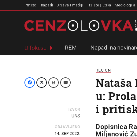
Pritisci i napadi
Država i mediji
Tržište
Etika
Mediologija
REM
Napadi na novinar
U fokusu
Slavko Ćuruvija
REGION
Nataša 
u: Prol
i pritis
IZVOR
UNS
Dopisnica Ra
OBJAVLJENO
Miljanović Z
14. SEP 2022.