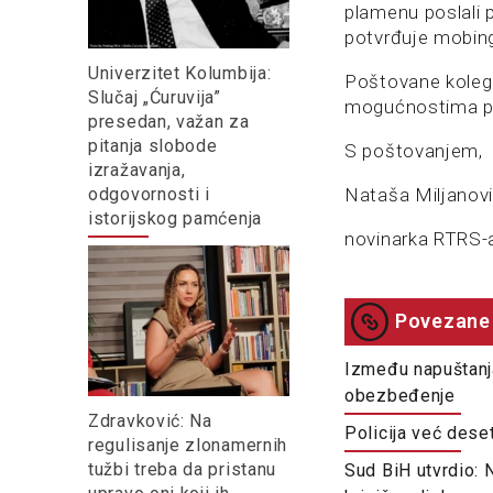
plamenu poslali
potvrđuje mobing
Univerzitet Kolumbija:
Poštovane kolege
Slučaj „Ćuruvija”
mogućnostima pru
presedan, važan za
pitanja slobode
S poštovanjem,
izražavanja,
odgovornosti i
Nataša Miljanov
istorijskog pamćenja
novinarka RTRS-
Povezane 
Između napuštanja
obezbeđenje
Zdravković: Na
Policija već deset
regulisanje zlonamernih
tužbi treba da pristanu
Sud BiH utvrdio: 