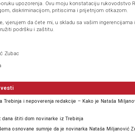
 poruku upozorenja. Ovu moju konstataciju rukovodstvo 
om, diskriminacijom, pritiscima i prijetnjom otkazom.
, vjerujem da ćete mi, u skladu sa vašim ingerencijama 
žiti podršku i zaštitu.
ić Zubac
a
vesti
 Trebinja i nepoverenja redakcije – Kako je Nataša Miljano
 dana štiti dom novinarke iz Trebinja
Nema osnovane sumnje da je novinarka Nataša Miljanović Z