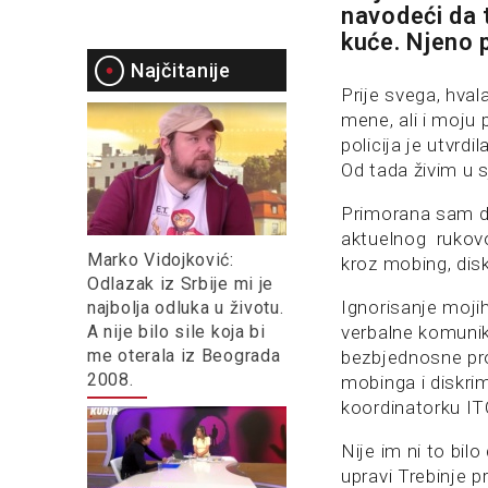
navodeći da 
kuće. Njeno 
Najčitanije
Prije svega, hval
mene, ali i moju
policija je utvr
Od tada živim u s
Primorana sam da
aktuelnog rukovo
Marko Vidojković:
kroz mobing, disk
Odlazak iz Srbije mi je
Ignorisanje moji
najbolja odluka u životu.
A nije bilo sile koja bi
verbalne komunika
me oterala iz Beograda
bezbjednosne pr
2008.
mobinga i diskri
koordinatorku IT
Nije im ni to bil
upravi Trebinje p