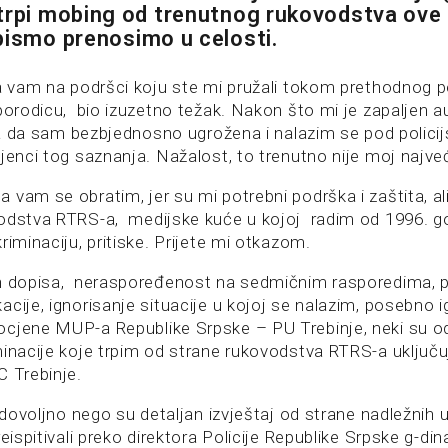
trpi mobing od trenutnog rukovodstva ove
pismo prenosimo u celosti.
a vam na podršci koju ste mi pružali tokom prethodnog pe
 porodicu, bio izuzetno težak. Nakon što mi je zapaljen 
dila da sam bezbjednosno ugrožena i nalazim se pod polic
jenci tog saznanja. Nažalost, to trenutno nije moj najve
 vam se obratim, jer su mi potrebni podrška i zaštita, al
dstva RTRS-a, medijske kuće u kojoj radim od 1996. go
riminaciju, pritiske. Prijete mi otkazom.
h dopisa, neraspoređenost na sedmičnim rasporedima, p
cije, ignorisanje situacije u kojoj se nalazim, posebno i
ocjene MUP-a Republike Srpske – PU Trebinje, neki su 
minacije koje trpim od strane rukovodstva RTRS-a uključuj
C Trebinje.
o dovoljno nego su detaljan izvještaj od strane nadležnih u
reispitivali preko direktora Policije Republike Srpske g-din