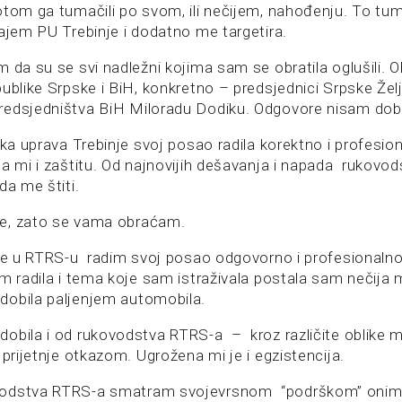
otom ga tumačili po svom, ili nečijem, nahođenju. To tum
tajem PU Trebinje i dodatno me targetira.
m da su se svi nadležni kojima sam se obratila oglušili. 
ublike Srpske i BiH, konkretno – predsjednici Srpske Željk
edsjedništva BiH Miloradu Dodiku. Odgovore nisam dobi
ska uprava Trebinje svoj posao radila korektno i profesiona
la mi i zaštitu. Od najnovijih dešavanja i napada rukovo
da me štiti.
e, zato se vama obraćam.
ije u RTRS-u radim svoj posao odgovorno i profesionaln
am radila i tema koje sam istraživala postala sam nečija 
dobila paljenjem automobila.
obila i od rukovodstva RTRS-a – kroz različite oblike m
 prijetnje otkazom. Ugrožena mi je i egzistencija.
odstva RTRS-a smatram svojevrsnom “podrškom” onima 