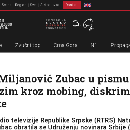
Scena
Region
Svet
Stripolovka
Doniraj
e
Zvučni top
Crna Gora
N1
Propag
Miljanović Zubac u pism
azim kroz mobing, diskrim
ke
dio televizije Republike Srpske (RTRS) Nat
ubac obratila se Udruženju novinara Srbije