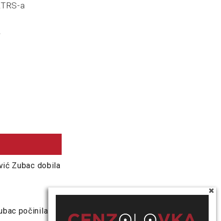
RTRS-a
i
vić Zubac dobila
ubac počinila