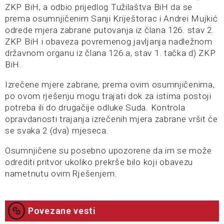
ZKP BiH, a odbio prijedlog Tužilaštva BiH da se
prema osumnjičenim Sanji Kriještorac i Andrei Mujkić
odrede mjera zabrane putovanja iz člana 126. stav 2.
ZKP BiH i obaveza povremenog javljanja nadležnom
državnom organu iz člana 126.a, stav 1. tačka d) ZKP
BiH.
Izrečene mjere zabrane, prema ovim osumnjičenima,
po ovom rješenju mogu trajati dok za istima postoji
potreba ili do drugačije odluke Suda. Kontrola
opravdanosti trajanja izrečenih mjera zabrane vršit će
se svaka 2 (dva) mjeseca.
Osumnjičene su posebno upozorene da im se može
odrediti pritvor ukoliko prekrše bilo koji obavezu
nametnutu ovim Rješenjem.
Povezane vesti