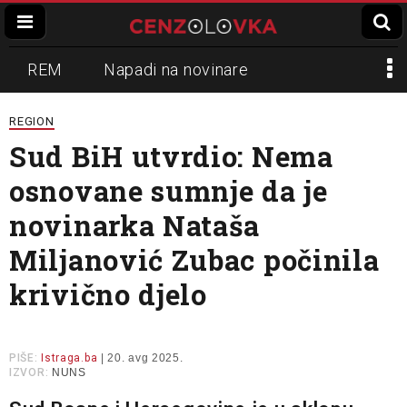
REM
Napadi na novinare
Zvučni top
Crna Gora
N1
REGION
Sud BiH utvrdio: Nema
Propaganda
Lokalni mediji
osnovane sumnje da je
Informer
Slavko Ćuruvija
novinarka Nataša
Miljanović Zubac počinila
krivično djelo
PIŠE:
Istraga.ba
| 20. avg 2025.
IZVOR:
NUNS