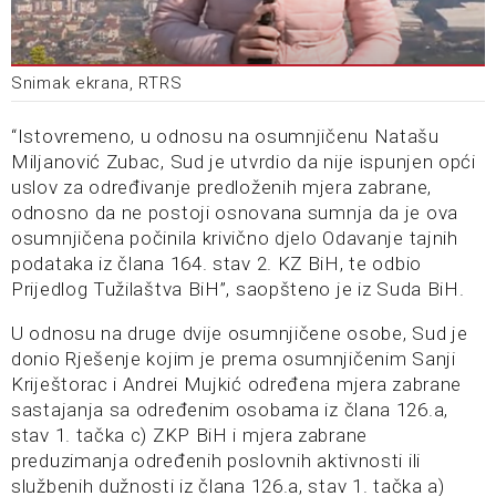
Snimak ekrana, RTRS
“Istovremeno, u odnosu na osumnjičenu Natašu
Miljanović Zubac, Sud je utvrdio da nije ispunjen opći
uslov za određivanje predloženih mjera zabrane,
odnosno da ne postoji osnovana sumnja da je ova
osumnjičena počinila krivično djelo Odavanje tajnih
podataka iz člana 164. stav 2. KZ BiH, te odbio
Prijedlog Tužilaštva BiH”, saopšteno je iz Suda BiH.
U odnosu na druge dvije osumnjičene osobe, Sud je
donio Rješenje kojim je prema osumnjičenim Sanji
Kriještorac i Andrei Mujkić određena mjera zabrane
sastajanja sa određenim osobama iz člana 126.a,
stav 1. tačka c) ZKP BiH i mjera zabrane
preduzimanja određenih poslovnih aktivnosti ili
službenih dužnosti iz člana 126.a, stav 1. tačka a)