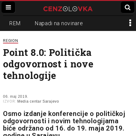
REM
Napadi na novinare
Zvučni top
Crna Gora
N1
REGION
Point 8.0: Politička
Propaganda
Lokalni mediji
odgovornost i nove
Informer
Slavko Ćuruvija
tehnologije
06. maj 2019.
IZVOR:
Media centar Sarajevo
Osmo izdanje konferencije o političkoj
odgovornosti i novim tehnologijama
biće održano od 16. do 19. maja 2019.
godine u Sarajevu.