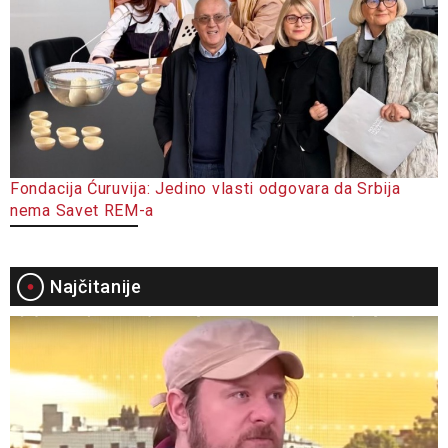
Fondacija Ćuruvija: Jedino vlasti odgovara da Srbija
nema Savet REM-a
Najčitanije