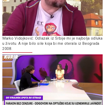
Marko Vidojković: Odlazak iz Srbije mi je najbolja odluka
u životu. A nije bilo sile koja bi me oterala iz Beograda
2008.