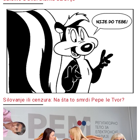
Silovanje ili cenzura: Na šta to smrdi Pepe le Tvor?